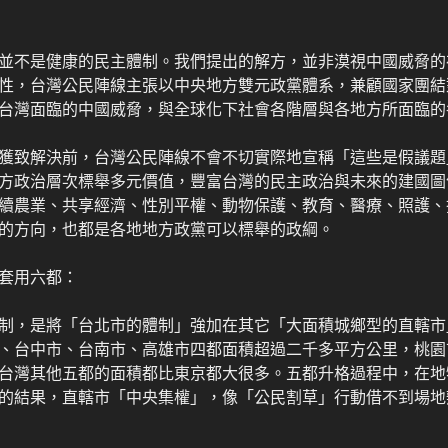
並不是健康的民主體制。我們提出的解方，並非漠視中國威脅的
性，台灣公民陣線主張以中央地方雙元政黨體系，兼顧國家團結
台灣面臨的中國威脅，與全球化下社會各階層與各地方所面臨的
獲致解決前，台灣公民陣線不會不切實際地宣稱「這些是假議題
方政治層次標舉多元價值，豐富台灣的民主政治與未來的建國圖
續農業、共享經濟、性別平權、動物保護、教育、醫療、照護、
的方向，也都是各地地方政黨可以標舉的政綱。
套用六都：
制，是將「台北市的體制」強加在其它「大面積城鄉型的直轄市」
、台中市、台南市、高雄市四都面積超過二千多平方公里，桃園
台灣其他五都的面積都比東京都大很多。五都升格過程中，在地
的結果，直轄市「中央集權」，像「公民割草」行動借不到場地