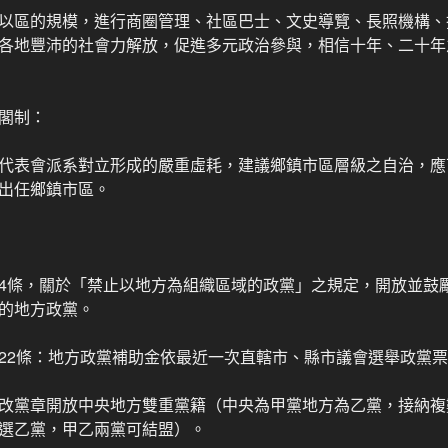
以區的規模，進行商圈管理、社區巴士、文史導覽、長照機構、
各地豐沛的社會力解放，促進多元政治參與，相信十年、二十年
閣制：
代表會派系對立形成的嚴重虛耗，建議鄉鎮市區層級之自治，應
出任鄉鎮市區。
4條，關於「禁止以地方為組織區域的政黨」之規定，開放並鼓
的地方政黨。
22條：地方政黨補助金依最近一次直轄市、縣市議會選舉政黨
改黨章開放中央地方雙重黨籍（中央為甲黨地方為乙黨，接納複
選乙黨，甲乙兩黨可結盟）。