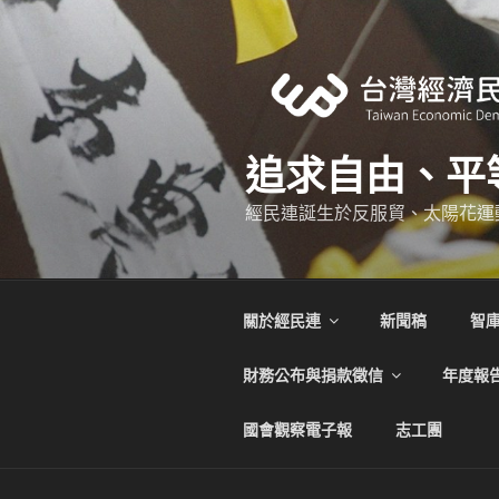
跳
至
主
要
內
容
追求自由、平
經民連誕生於反服貿、太陽花運
關於經民連
新聞稿
智
財務公布與捐款徵信
年度報
國會觀察電子報
志工團