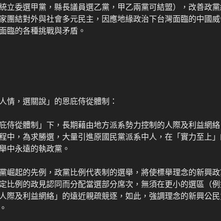
統立委選甲黨，縣長議員選乙黨，甲乙兩黨可結盟），改善政黨
家團結對外與社會多元民主，因應地緣政治下台灣面臨的中國威
面臨的各種挑戰與矛盾。
人情，選關說」的恩庇侍從體制：
庇侍從體制」下，長期藉由地方派系勢力控制的人際及利益網絡
程中，為求勝選，大量引進原國民黨派系中人，在「實力至上」
舉中永遠的執政黨。
黨崛起的先例，政黨比例代表制的選舉，將使標舉理念的新興政
定比例的政見認同而分配當選部分席次，無須在更小的選區（例
人際及利益網絡」的遠近親疏競逐，如此，強調理念的新興公民
。