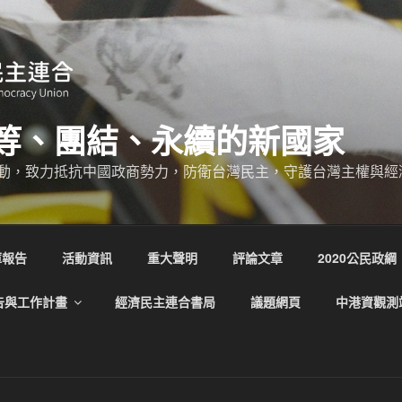
等、團結、永續的新國家
動，致力抵抗中國政商勢力，防衛台灣民主，守護台灣主權與經
庫報告
活動資訊
重大聲明
評論文章
2020公民政綱
告與工作計畫
經濟民主連合書局
議題網頁
中港資觀測