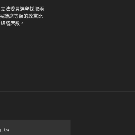
照立法委員選舉採取兩
民議席等額的政黨比
會總議席數。
tw
