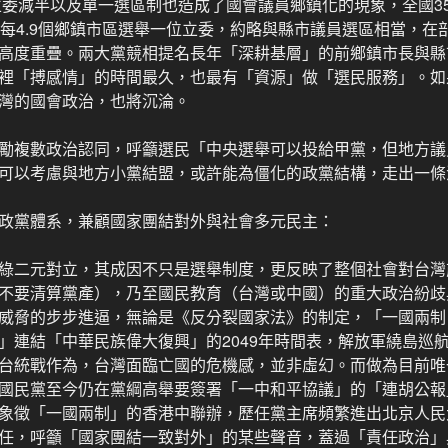
憲立委減半以及單一選區制也造成了國會議員鄉鎮化的現象，全國3
均每4.9個鄉鎮市區選舉一位立委，約略與縣市議員選區相當，在
高度重疊。兩大黨競相提名長年「深耕基層」的前鄉鎮市長與縣
裡「搏感情」的時間最久，也最有「資源」做「選民服務」。如
灣的國會政治，也將沉淪。
勵複數政治認同，呼籲選民「中央選舉可以投給甲黨，但地方議
可以考慮與地方小黨結盟，或許能為僵化的政黨結構，走出一條
政黨體系，兼顧國家團結對外與社會多元民主：
綠二元對立，其成因不只是選舉制度，更反映了整個社會對台灣
不要清算黨產），乃至國民教育（台灣或中國）的重大政治紛歧
威脅的步步進逼，無論是《反分裂國家法》的制定，「一國兩制
」連結「中華民族偉大復興」的2049年時間表，解放軍繞島巡
台統戰作為，台灣面臨亡國的危機感，並非虛幻。而做為目前唯
國民黨至今仍在黨綱高舉要簽署「一中和平協議」的「連胡公報
象徵「一國兩制」的香港中聯辦，歷任黨主席頻繁進出北京人民
任，呼籲「國家團結一致對外」的某些聲音，蓋過「責任政治」