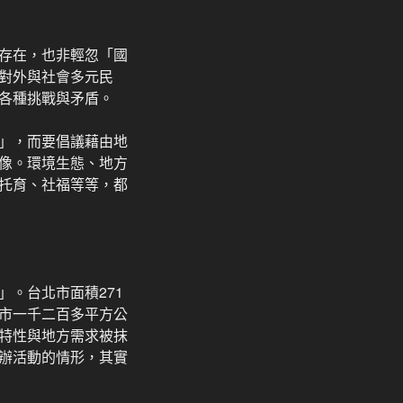
存在，也非輕忽「國
對外與社會多元民
各種挑戰與矛盾。
」，而要倡議藉由地
像。環境生態、地方
托育、社福等等，都
。台北市面積271
市一千二百多平方公
特性與地方需求被抹
辦活動的情形，其實