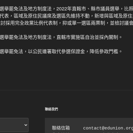
選舉罷免法及地方制度法，2022年直轄市、縣市議員選舉，比
代表，區域及原住民議席及選區先維持不動，新增與區域及原住
再檢討採用完全政黨比例代表制，抑或單一選區兩票制，並檢討議
選舉罷免法及地方制度法，直轄市實施區自治並採內閣制。
選舉罷免法，以公民連署取代參選保證金，降低參政門檻。
聯絡我們
聯絡信箱　　　contact@edunion.org.