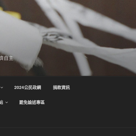
濟自主
2024公民政綱
捐款資訊
站
罷免論述專區