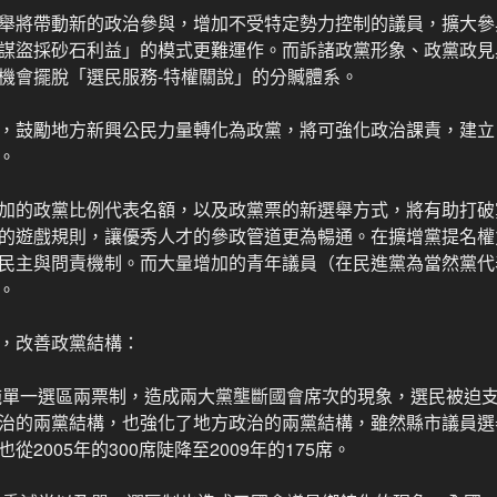
舉將帶動新的政治參與，增加不受特定勢力控制的議員，擴大參
謀盜採砂石利益」的模式更難運作。而訴諸政黨形象、政黨政見
機會擺脫「選民服務-特權關說」的分贓體系。
，鼓勵地方新興公民力量轉化為政黨，將可強化政治課責，建立
。
加的政黨比例代表名額，以及政黨票的新選舉方式，將有助打破
的遊戲規則，讓優秀人才的參政管道更為暢通。在擴增黨提名權
民主與問責機制。而大量增加的青年議員（在民進黨為當然黨代
。
，改善政黨結構：
實施單一選區兩票制，造成兩大黨壟斷國會席次的現象，選民被迫
治的兩黨結構，也強化了地方政治的兩黨結構，雖然縣市議員選
2005年的300席陡降至2009年的175席。