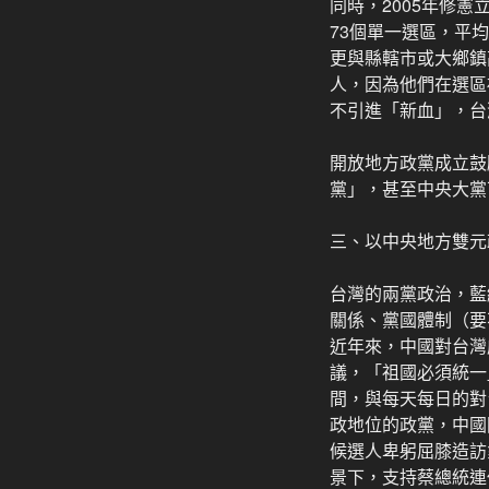
同時，2005年修
73個單一選區，平
更與縣轄市或大鄉鎮
人，因為他們在選區
不引進「新血」，台
開放地方政黨成立鼓
黨」，甚至中央大黨
三、以中央地方雙元
台灣的兩黨政治，藍
關係、黨國體制（要
近年來，中國對台灣
議，「祖國必須統一
間，與每天每日的對
政地位的政黨，中國
候選人卑躬屈膝造訪
景下，支持蔡總統連