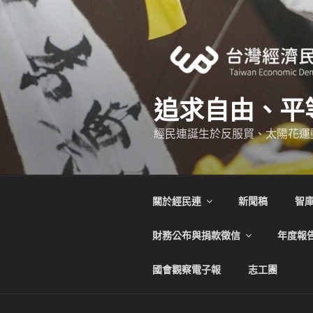
跳
至
主
要
內
容
追求自由、平
經民連誕生於反服貿、太陽花運
關於經民連
新聞稿
智
財務公布與捐款徵信
年度報
國會觀察電子報
志工團