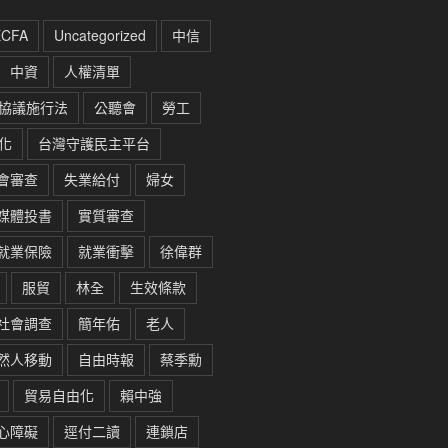
ECFA
Uncategorized
中信
中資
人權清單
協議施行法
公聽會
勞工
化
台灣守護民主平台
會審查
失業給付
婦女
媒體投書
實質審查
就業保險
就業衝擊
徐偉群
服貿
林全
生效條款
社會調查
簡年佑
老人
然人移動
自由時報
蔡季勳
貿易自由化
賴中強
心障礙
逕付二讀
連鎖店