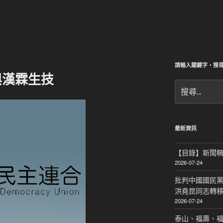
請輸入關鍵字，搜
與漢霖生技
搜
尋
關
鍵
字:
最新資訊
【目錄】新聞
2026-07-24
批判中國國民黨
洪堯昆同志轉
2026-07-24
泰山、福壽、