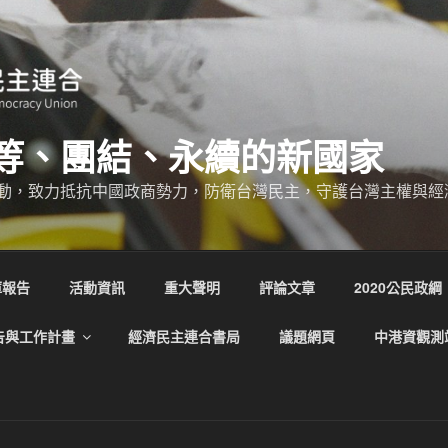
等、團結、永續的新國家
動，致力抵抗中國政商勢力，防衛台灣民主，守護台灣主權與經
庫報告
活動資訊
重大聲明
評論文章
2020公民政綱
告與工作計畫
經濟民主連合書局
議題網頁
中港資觀測