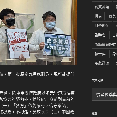
實質審議
掃街
景美
監督條例
臨時會
自
衝擊影響評估
賴士葆
身
馬蘇辯論
疫苗，第一批原定九月底到貨，現可能提前
文章分類
文
記者會，除重申支持政府以多元管道取得疫
章
私協力的努力外，特於BNT疫苗到貨前的
分
（一）「各方」依約履行，信守承諾；
類
法檢驗，不刁難，莫放水；（三）中國政
標籤