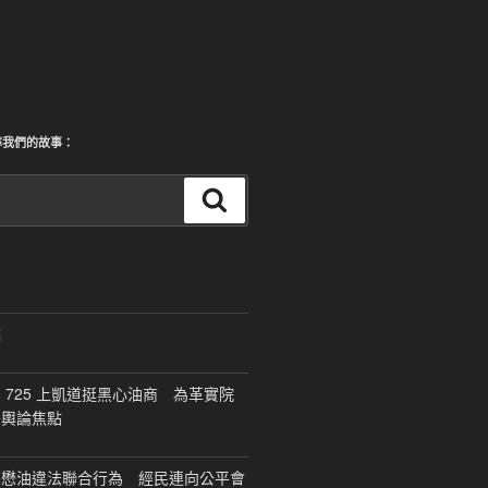
尋我們的故事：
搜
尋
稿
 725 上凱道挺黑心油商 為革實院
移輿論焦點
福懋油違法聯合行為 經民連向公平會