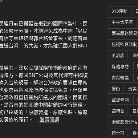
。
318運動
中共太子黨
民連日前已提醒在複雜的國際情勢中，民
必須嚴守分際，才能避免成為中國「以民
兩岸服務貿易
有信守蔡總統與郭台銘董事長、劉德音董
協議監督法制
直送台灣」的共識，才能確保國人對BNT
吳濬彥
國
媒體專訪
長努力，終以民間採購後捐贈政府的兩階
捐贈方、德國BNT公司及其代理商中國復
實質審議
納入合約規範，解決台灣政府要求由原廠
掃街
景美
也要求由各國政府擔保法律免責，但復星
台灣政府直接簽約所造成的困境。民間採
監督條例
，是否真的是突破中國封鎖的可行途徑，
臨時會
自
初已達成的「原廠製造、原廠包裝、原廠
切實依約履行。…
繼續閱讀
衝擊影響評估
賴士葆
身