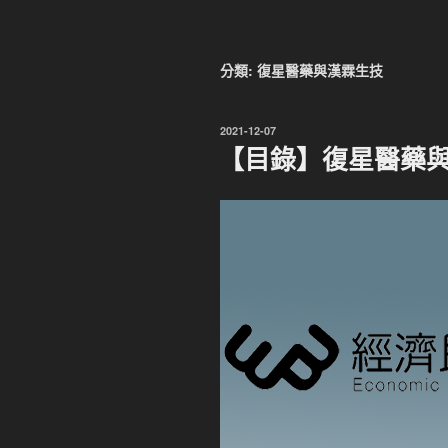
分類:
復星醫藥與漢霖生技
發
2021-12-07
佈
【目錄】復星醫藥
於