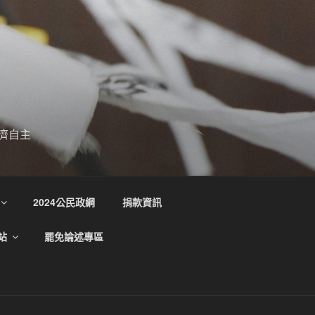
濟自主
2024公民政綱
捐款資訊
站
罷免論述專區