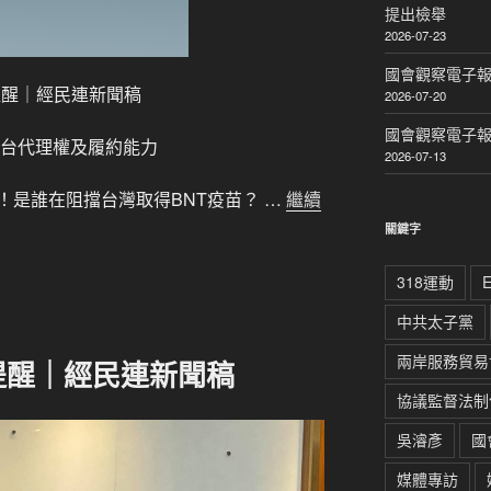
提出檢舉
2026-07-23
國會觀察電子報｜
關鍵提醒｜經民連新聞稿
2026-07-20
國會觀察電子報｜
喪失在台代理權及履約能力
2026-07-13
合作！是誰在阻擋台灣取得BNT疫苗？ …
繼續
關鍵字
318運動
中共太子黨
兩岸服務貿易
提醒｜經民連新聞稿
協議監督法制
吳濬彥
國
媒體專訪