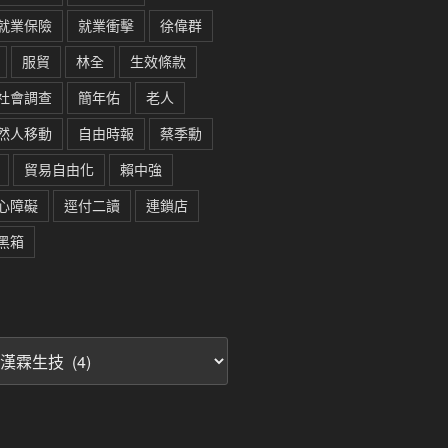
就業保險
就業衝擊
徐偉群
服貿
林全
生效條款
社會調查
簡年佑
老人
然人移動
自由時報
蔡季勳
貿易自由化
賴中強
心障礙
逕付二讀
連鎖店
黑箱