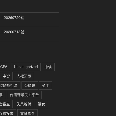
20260720號
20260713號
ECFA
Uncategorized
中信
中資
人權清單
協議施行法
公聽會
勞工
化
台灣守護民主平台
會審查
失業給付
婦女
媒體投書
實質審查