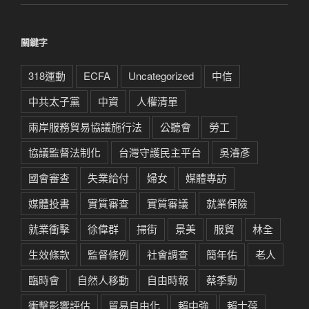
關鍵字
318運動
ECFA
Uncategorized
中信
中共太子黨
中資
人權清單
兩岸服務貿易協議施行法
公聽會
勞工
協議監督法制化
台灣守護民主平台
吳濬彥
國會審查
失業給付
婦女
媒體專訪
媒體投書
實質審查
實質審議
就業保險
就業衝擊
徐偉群
掃街
景美
服貿
林全
生效條款
監督條例
社會調查
簡年佑
老人
臨時會
自然人移動
自由時報
蔡季勳
衝擊影響評估
貿易自由化
賴中強
賴士葆