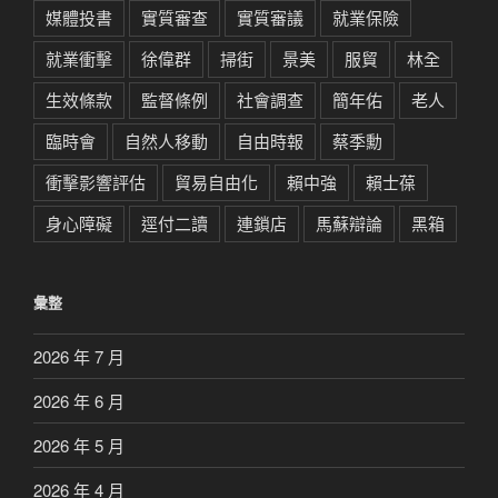
媒體投書
實質審查
實質審議
就業保險
就業衝擊
徐偉群
掃街
景美
服貿
林全
生效條款
監督條例
社會調查
簡年佑
老人
臨時會
自然人移動
自由時報
蔡季勳
衝擊影響評估
貿易自由化
賴中強
賴士葆
身心障礙
逕付二讀
連鎖店
馬蘇辯論
黑箱
彙整
2026 年 7 月
2026 年 6 月
2026 年 5 月
2026 年 4 月