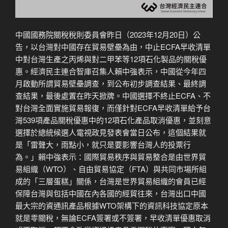
中國國務院關稅稅則委員會昨日（2023年12月20日）公
告，以台灣對中國存在貿易壁壘為由，中止ECFA早收清單
中對台灣生產之丙烯與對二甲苯等12項石化製品的關稅優
惠。經濟民主連合智庫召集人賴中強表示，中國從今年四
月啟動所謂貿易壁壘調查，到公布初步調查結果、最終調
查結果，最後處置在昨天掀牌。中國選擇不終止ECFA、不
對台灣全面實施貿易報復，而僅針對ECFA早收清單給予台
灣539項產品關稅優惠中的12項石化產品取消優惠，並刻意
選擇於總統候選人電視政見發表會當日公布，這個結果就
是「雷聲大，雨點小，就只是要影響台灣人的投票行
為。」 ​ 賴中強表示：國際貿易秩序與貿易整合是由世界貿
易組織（WTO）、自由貿易協定（FTA）與共同市場所組
成的「三層蛋糕」關係，台灣是世界貿易組織的會員已經
保障台灣與包括中國在內各國的經貿往來，台灣出口中國
最大宗的資通訊產品根據WTO架構下的資訊科技協定原本
就是零關稅，無論ECFA簽署或不簽署，早收清單優惠取消