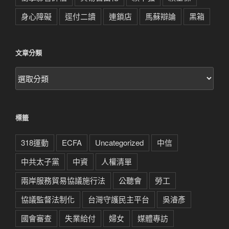
身心障礙
逕付二讀
連鎖店
馬蘇辯論
黑箱
文章分類
文
章
分
類
標籤
318運動
ECFA
Uncategorized
中信
中共太子黨
中資
人權清單
兩岸服務貿易協議施行法
公聽會
勞工
協議監督法制化
台灣守護民主平台
吳濬彥
國會審查
失業給付
婦女
媒體專訪