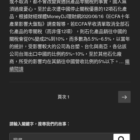
或不取消，都不會改變資通訊產品零關稅的事實，國人無
須過度憂心。 ​ 至於此次遭中國停止關稅優惠的12項石化產
品，根據財經媒體MoneyDJ理財網2020/06/16《ECFA十年
產業影響大盤點》調查報導，若ECFA早收清單取消全部石
化產品的零關稅（而非僅12項），則石化產品銷往中國的
關稅會從0%變成2%到10%，而多數為5.5%~6.5%，以當年
的統計，受影響較大的公司為台塑、台化與南亞，各佔該
公司台灣出口中國的比例約5%~10%，至於其他石化廠
商，所受的影響均在其銷往中國營收比例的5%以下。…
繼
續閱讀
文
下
頁次
1
一
章
頁
分
頁
請輸入關鍵字，搜尋我們的故事：
搜
搜