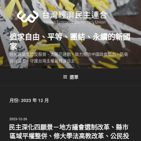
跳
至
主
要
內
追求自由、平等、團結、永續的新國
容
家
經民連誕生於反服貿、太陽花運動，致力抵抗中國政商勢力，防衛
台灣民主，守護台灣主權與經濟自主
選單
月份:
2023 年 12 月
發
2023-12-26
佈
民主深化四願景－地方議會選制改革、縣市
於
區域平權整併、修大學法高教改革、公民投