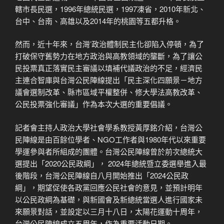
轄市長民選，1996年總統民選，1997凍省，2010年新北、
台中、台南、高雄以及2014年的桃園等五都升格。
然而，近十年來，台灣’政治體制民主化卻陷入停頓，為了
打破保守舊勢力在地方政治與高教領域的壟斷，為了讓公
民投票真正落實民主審議以填補代議政治的不足，經濟民
主連合智庫與台灣公民陣線提出「民主深化四願景－地方
議會選制改革、縣市區域平權整併、修大學法高教改革、
公民投票強化審議」作為本次大選的重要倡議。
記者會主持人政治大學社會學系教授黃厚銘介紹，台灣公
民陣線是由百餘位學者、NGO工作者與1980年代以來重要
學運參與者所組成的團體。台灣公民陣線曾於前次總統大
選提出「2020公民政綱」， 2024年總統暨立委選舉進入最
後階段，台灣公民陣線自八月開始推出「2024公民政
綱」，期望促使各政黨回應公民社會的意見，並預計明年
以公民政綱為基礎，與新國會及新總統當選人進行國家未
來願景對話，並設定以三月十八日，太陽花運動十周年，
台灣公民陣線成立五周年，作為重要活動日期。