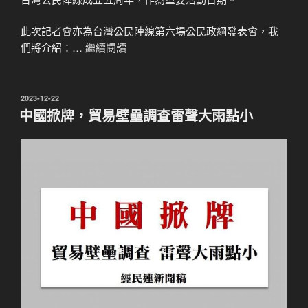
此次記者會亦為台灣公民陣線第六場公民政綱發表會，我
們將介紹：…
繼續閱讀
發
2023-12-22
佈
中國掀牌，貿易壁壘調查雷聲大雨點小
於