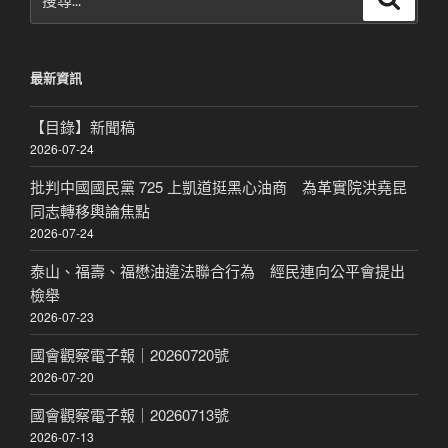
尋
尋
關
鍵
最新資訊
字:
【目錄】新聞稿
2026-07-24
批判中國國民黨 725 上凱道挺黑心油商 為革實院洪堯昆
同志轉移輿論焦點
2026-07-24
泰山、福壽、福懋油違法聯合行為 經民連向公平會提出
檢舉
2026-07-23
國會觀察電子報｜20260720號
2026-07-20
國會觀察電子報｜20260713號
2026-07-13