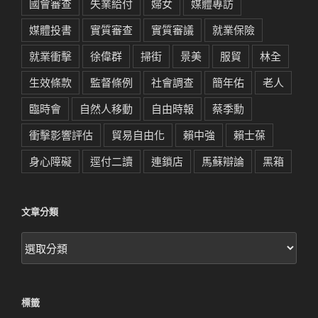
國會審查
失業給付
婦女
媒體專訪
媒體投書
實質審查
實質審議
就業保險
就業衝擊
徐偉群
掃街
景美
服貿
林全
生效條款
監督條例
社會調查
簡年佑
老人
臨時會
自然人移動
自由時報
蔡季勳
衝擊影響評估
貿易自由化
賴中強
賴士葆
身心障礙
逕付二讀
連鎖店
馬蘇辯論
黑箱
文章分類
文
章
分
類
標籤