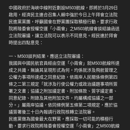
中國政府於海峽中線附近劃設M503航線，即將於3月29日
啟用，經濟民主連合召集人賴中強於今日上午拜會立法院
民進黨黨團，呼籲國會在野黨團採取積極行動，要求行政
院將陸委會授權空運「小兩會」之M503航線會談結論函送
立法院審議，讓立法院可以表示不同意見。經民連於拜會
時提出四點意見：
一、M503談判結果，應送立法院審議：
我國與中國民航官員經由空運「小兩會」就M503航線所達
成之共識，無論其呈現形式為何，均係就涉及飛航管理之
公權力事項所達成之同意紀錄，依兩岸人民關係條例第四
條之二第三規定「就涉及行使公權力或政治議題事項所簽
署之文書；協議之附加議定書、附加條款、簽字議定書、
同意紀錄、附錄及其他附加文件，均屬構成協議之一部
分。」屬兩岸協議，依同條例第五條第二項規定，應於協
議簽署後三十日內報請行政院核轉立法院審。
民進黨做為國會最大在野黨，應採取一切可能的積極行
動，要求行政院將陸委會授權空運「小兩會」之M503航線