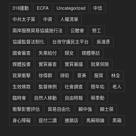
318運動
ECFA
Uncategorized
中信
中共太子黨
中資
人權清單
兩岸服務貿易協議施行法
公聽會
勞工
協議監督法制化
台灣守護民主平台
吳濬彥
國會審查
失業給付
婦女
媒體專訪
媒體投書
實質審查
實質審議
就業保險
就業衝擊
徐偉群
掃街
景美
服貿
林全
生效條款
監督條例
社會調查
簡年佑
老人
臨時會
自然人移動
自由時報
蔡季勳
衝擊影響評估
貿易自由化
賴中強
賴士葆
身心障礙
逕付二讀
連鎖店
馬蘇辯論
黑箱