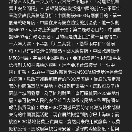
部發言人更進一步放話，要台灣空軍退讓，「為這條航路
留出安全間隔」。 曾經駕駛戰機叛逃中國的前北京軍區空
軍副參謀長黃植誠分析：中國劃設M503有兩個目的，第一
個是戰略角度，中國在東海設立防空識別區後，進一步劃
設M503，可以防止美國的干預；第二是政治目的，中國劃
設M503確有政治意涵，目的就是防止民進黨一旦贏得二○
一六年大選，不承認「九二共識」，衝擊兩岸和平發展
時，可以有討價還價的籌碼。國人應提防，中國政府操作
M503爭議，甚至利用國際壓力，要求台灣進行兩岸軍事互
信機制與和平協議的談判，進而要求台灣接受「一個中
國」框架。 就在中國軍政部署隨著M503航線步步進逼台灣
的同時，馬政府卻將新購置的P-3C反潛機，從原先預定部
署的桃園海軍航空基地，撤退到屏東基地，馬政府為了桃
園航空城開發案，為了圖利財團，寧可將桃園P-3C基地作
廢，寧可犧牲人民的安全並且大幅徵收民地。監察院調查
報告指責政府：原本P-3C反潛機是要防守台灣海峽北部與
東海的中國潛艇活動，現在居然撤退到防守巴士海峽；而
桃園P-3C基地花費巨資興建，竟然尚未啟用就廢棄，浪費
鉅額公帑。馬政府無視台灣安全，撤守的消極態度，恰與