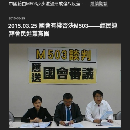
中國藉由M503步步進逼形成強烈反差。…
繼續閱讀
發
2015-03-25
佈
2015.03.25 國會有權否決M503——經民連
於
拜會民進黨黨團