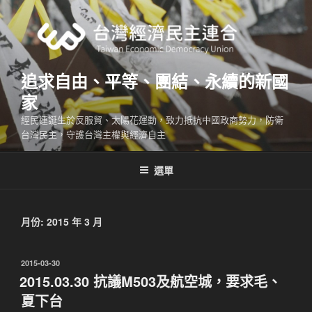
跳
至
主
要
內
追求自由、平等、團結、永續的新國
容
家
經民連誕生於反服貿、太陽花運動，致力抵抗中國政商勢力，防衛
台灣民主，守護台灣主權與經濟自主
選單
月份:
2015 年 3 月
發
2015-03-30
佈
2015.03.30 抗議M503及航空城，要求毛、
於
夏下台