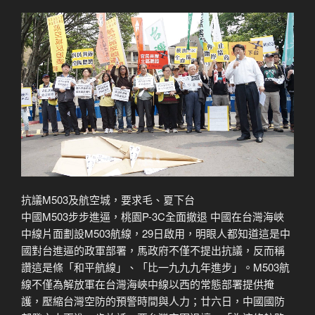
抗議M503及航空城，要求毛、夏下台
中國M503步步進逼，桃園P-3C全面撤退 中國在台灣海峽
中線片面劃設M503航線，29日啟用，明眼人都知道這是中
國對台進逼的政軍部署，馬政府不僅不提出抗議，反而稱
讚這是條「和平航線」、「比一九九九年進步」。M503航
線不僅為解放軍在台灣海峽中線以西的常態部署提供掩
護，壓縮台灣空防的預警時間與人力；廿六日，中國國防