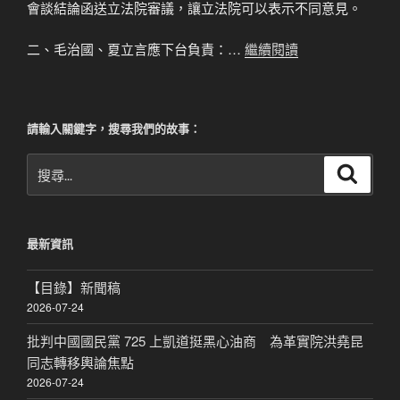
會談結論函送立法院審議，讓立法院可以表示不同意見。
二、毛治國、夏立言應下台負責：…
繼續閱讀
請輸入關鍵字，搜尋我們的故事：
搜
搜
尋
尋
關
鍵
最新資訊
字:
【目錄】新聞稿
2026-07-24
批判中國國民黨 725 上凱道挺黑心油商 為革實院洪堯昆
同志轉移輿論焦點
2026-07-24