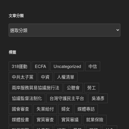
文章分類
文
章
分
類
標籤
318運動
ECFA
Uncategorized
中信
中共太子黨
中資
人權清單
兩岸服務貿易協議施行法
公聽會
勞工
協議監督法制化
台灣守護民主平台
吳濬彥
國會審查
失業給付
婦女
媒體專訪
媒體投書
實質審查
實質審議
就業保險