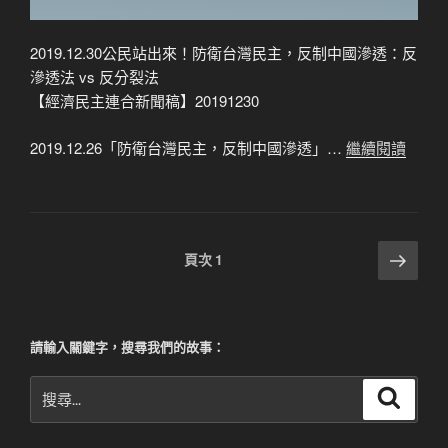
2019.12.30公民站出來！防衛台灣民主，反制中國滲透：反
滲透法 vs 反分裂法
【經濟民主連合新聞稿】20191230
2019.12.26「防衛台灣民主，反制中國滲透」…
繼續閱讀
文
下
頁次
1
一
章
頁
分
頁
請輸入關鍵字，搜尋我們的故事：
搜
搜
尋
尋
關