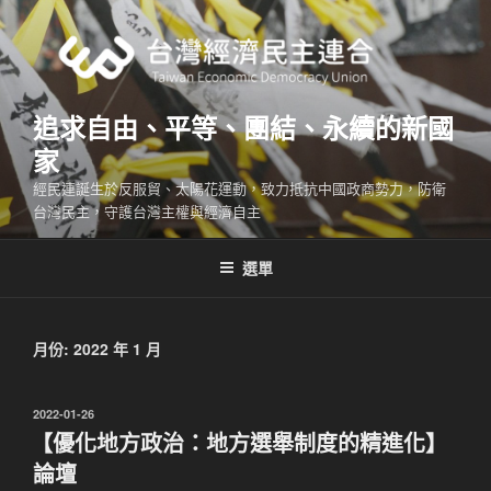
跳
至
主
要
內
追求自由、平等、團結、永續的新國
容
家
經民連誕生於反服貿、太陽花運動，致力抵抗中國政商勢力，防衛
台灣民主，守護台灣主權與經濟自主
選單
月份:
2022 年 1 月
發
2022-01-26
佈
【優化地方政治：地方選舉制度的精進化】
於
論壇