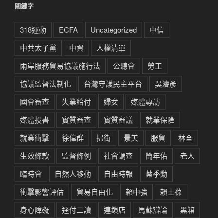
關鍵字
318運動
ECFA
Uncategorized
中信
中共太子黨
中資
人權清單
兩岸服務貿易協議施行法
公聽會
勞工
協議監督法制化
台灣守護民主平台
吳濬彥
國會審查
失業給付
婦女
媒體專訪
媒體投書
實質審查
實質審議
就業保險
就業衝擊
徐偉群
掃街
景美
服貿
林全
生效條款
監督條例
社會調查
簡年佑
老人
臨時會
自然人移動
自由時報
蔡季勳
衝擊影響評估
貿易自由化
賴中強
賴士葆
身心障礙
逕付二讀
連鎖店
馬蘇辯論
黑箱