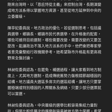
剛來台灣時，以「恩庇恃從主義」來控制台灣，長期演變
成地方派系得以掌握地方資源，甚至從地方延伸到中央的
立委層級。
陳亭妃委員說，地方政治的優化，若從選制思考，包括議
員選舉，鄉鎮長、鄉鎮市民代表選舉，在升格後的配套，
哪些可維持目前選制，哪些需要改變，需要改變的又要怎
麼改，能讓政治不落入地方派系的手中，他們會把專家學
者意見彙整給行政機關參考。她希望縣市升格能有更高視
野來全盤討論。
林昶佐委員認為，在罷免、補選過程，讓大家看到地方制
度上，尤其地方選制，造成傳統舊勢力盤根錯節越穩固的
結構。地方議員大選區多席次的選區結構，讓地方只要掌
握極端或特別穩固的人際關系及網絡，只要少部分選票就
可以當選。
林昶佐委員認為，中央層級的選舉比較容易集結力量對
抗，但是比較低層次的選舉則容易被地方勢力掌握，希望