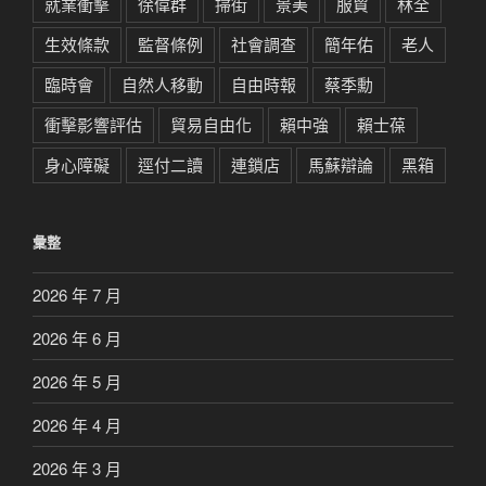
就業衝擊
徐偉群
掃街
景美
服貿
林全
生效條款
監督條例
社會調查
簡年佑
老人
臨時會
自然人移動
自由時報
蔡季勳
衝擊影響評估
貿易自由化
賴中強
賴士葆
身心障礙
逕付二讀
連鎖店
馬蘇辯論
黑箱
彙整
2026 年 7 月
2026 年 6 月
2026 年 5 月
2026 年 4 月
2026 年 3 月