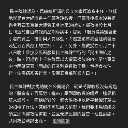
民主陣線認為，馬總統所講的公立大學經濟系主任，無疑
地就是台大經濟系主任鄭秀玲教授，但鄭教授根本沒有提
過會有四五百萬大陸勞工會進來的說法。鄭教授於七月一
日刊登於自由時報的星期專訪中，提到:「服貿協議簽署後
引發的資金、技術與人員移動，將嚴重影響我國經濟發展
及近五百萬勞工的生計，…」，另外，鄭教授在七月二十
八日晚上參加反黑箱服貿民主陣線舉行的「民主團結之
夜」時，現場對上千名群眾以大螢幕播放的PPT第11頁當
中也明確寫著「開放的行業別高達數千種，包括食衣住
行、生老病死各行業，影響五百萬就業人口。」
民主陣線對於馬總統在公開場合，硬是將鄭教授沒有說過
的「將會有五百萬勞工進來」塞到鄭教授的嘴裡，這是稻
草人謬誤。一國總統對於一個大學教授以近乎栽贓汙蔑式
的扣帽子作法，感到不可思議與憤怒。我們要求馬總統必
須立即向鄭教授道歉，並且傾聽民間的聲音，理性討論，
共同為台灣謀出路。…
繼續閱讀