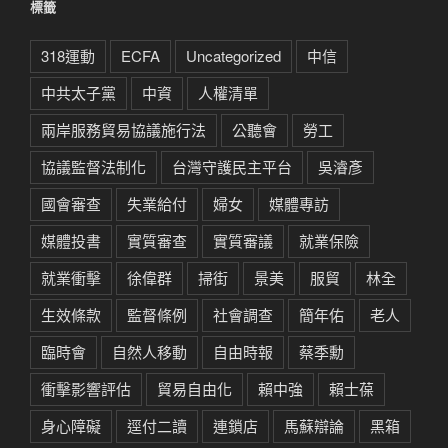
標籤
318運動
ECFA
Uncategorized
中信
中共太子黨
中資
人權清單
兩岸服務貿易協議施行法
公聽會
勞工
協議監督法制化
台灣守護民主平台
吳濬彥
國會審查
失業給付
婦女
媒體專訪
媒體投書
實質審查
實質審議
就業保險
就業衝擊
徐偉群
掃街
景美
服貿
林全
生效條款
監督條例
社會調查
簡年佑
老人
臨時會
自然人移動
自由時報
蔡季勳
衝擊影響評估
貿易自由化
賴中強
賴士葆
身心障礙
逕付二讀
連鎖店
馬蘇辯論
黑箱