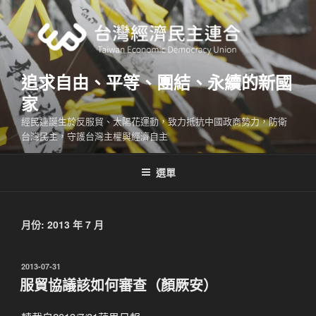
跳
至
主
要
內
追求自由、平等、團結、永續的新國
容
家
經民連誕生於反服貿、太陽花運動，致力抵抗中國政商勢力，防衛
台灣民主，守護台灣主權與經濟自主
選單
月份:
2013 年 7 月
發
2013-07-31
佈
服貿協議該如何審查（顏厥安）
於