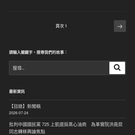
文
下
頁次
1
一
章
頁
分
頁
請輸入關鍵字，搜尋我們的故事：
搜
搜
尋
尋
關
鍵
最新資訊
字:
【目錄】新聞稿
2026-07-24
批判中國國民黨 725 上凱道挺黑心油商 為革實院洪堯昆
同志轉移輿論焦點