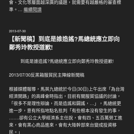
會、文化等層面越深廣的議題，就需要有越嚴格的審查標
準。…
繼續閱讀
發
2013-07-30
佈
【新聞稿】到底是誰造謠?馬總統應立即向
於
鄭秀玲教授道歉!
到底是誰造謠?馬總統應立即向鄭秀玲教授道歉!
2013/07/30反黑箱服貿民主陣線新聞稿
根據媒體報導，馬英九總統於今日(30日)上午出席「為台灣
經濟開路」的高峰會時指出，目前有關服貿協議的討論，
「很多不是理性辯論，而是造謠和闢謠，…」，馬總統更
進一步，意有所指地點名批判「有些根本沒有發生的事，
…….卻有公立大學經濟系主任說，會有四、五百萬勞工進
來，會有黑心商品進來，會有大陸幹部來台變成投資移
民。」