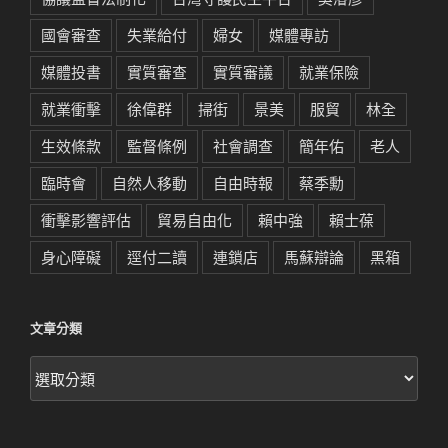
國會審查
失業給付
婦女
媒體專訪
媒體投書
實質審查
實質審議
就業保險
就業衝擊
徐偉群
掃街
景美
服貿
林全
生效條款
監督條例
社會調查
簡年佑
老人
臨時會
自然人移動
自由時報
蔡季勳
衝擊影響評估
貿易自由化
賴中強
賴士葆
身心障礙
逕付二讀
連鎖店
馬蘇辯論
黑箱
文章分類
文
章
分
類