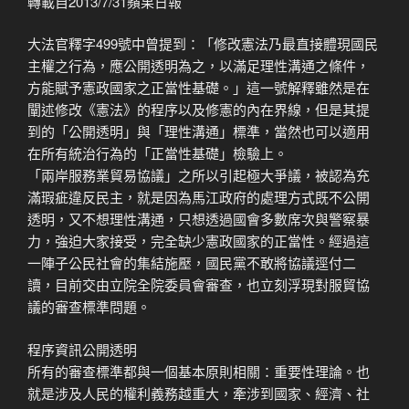
轉載自2013/7/31蘋果日報
大法官釋字499號中曾提到：「修改憲法乃最直接體現國民
主權之行為，應公開透明為之，以滿足理性溝通之條件，
方能賦予憲政國家之正當性基礎。」這一號解釋雖然是在
闡述修改《憲法》的程序以及修憲的內在界線，但是其提
到的「公開透明」與「理性溝通」標準，當然也可以適用
在所有統治行為的「正當性基礎」檢驗上。
「兩岸服務業貿易協議」之所以引起極大爭議，被認為充
滿瑕疵違反民主，就是因為馬江政府的處理方式既不公開
透明，又不想理性溝通，只想透過國會多數席次與警察暴
力，強迫大家接受，完全缺少憲政國家的正當性。經過這
一陣子公民社會的集結施壓，國民黨不敢將協議逕付二
讀，目前交由立院全院委員會審查，也立刻浮現對服貿協
議的審查標準問題。
程序資訊公開透明
所有的審查標準都與一個基本原則相關：重要性理論。也
就是涉及人民的權利義務越重大，牽涉到國家、經濟、社