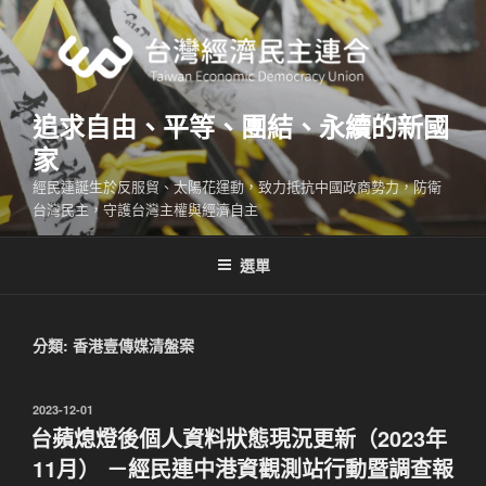
跳
至
主
要
內
追求自由、平等、團結、永續的新國
容
家
經民連誕生於反服貿、太陽花運動，致力抵抗中國政商勢力，防衛
台灣民主，守護台灣主權與經濟自主
選單
分類:
香港壹傳媒清盤案
發
2023-12-01
佈
台蘋熄燈後個人資料狀態現況更新（2023年
於
11月） －經民連中港資觀測站行動暨調查報