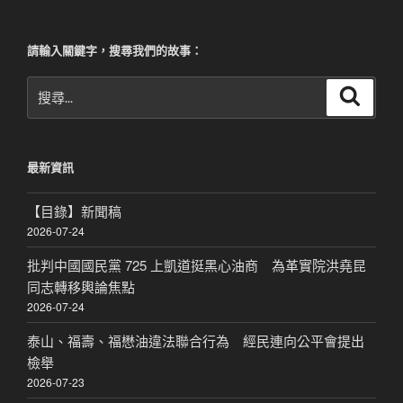
頁
分
頁
請輸入關鍵字，搜尋我們的故事：
搜
搜
尋
尋
關
鍵
最新資訊
字:
【目錄】新聞稿
2026-07-24
批判中國國民黨 725 上凱道挺黑心油商 為革實院洪堯昆
同志轉移輿論焦點
2026-07-24
泰山、福壽、福懋油違法聯合行為 經民連向公平會提出
檢舉
2026-07-23