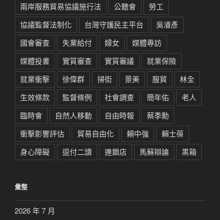
兩岸服務貿易協議施行法
公聽會
勞工
協議監督法制化
台灣守護民主平台
吳濬彥
國會審查
失業給付
婦女
媒體專訪
媒體投書
實質審查
實質審議
就業保險
就業衝擊
徐偉群
掃街
景美
服貿
林全
生效條款
監督條例
社會調查
簡年佑
老人
臨時會
自然人移動
自由時報
蔡季勳
衝擊影響評估
貿易自由化
賴中強
賴士葆
身心障礙
逕付二讀
連鎖店
馬蘇辯論
黑箱
彙整
2026 年 7 月