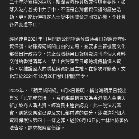
二十年所累積的採訪、新聞資料極具敏感性與重要性，如
落入港府甚或中共手中，不僅是台灣個資保護的歷史浩
劫，更可能衍伸特定人士受中國威脅之國安危機，令社會
各界憂慮不止。
經民連自2021年11月開始公開呼籲台灣蘋果日報應遵守個
資保護，站穩捍衛新聞自由的立場，並要求主管機關文化
部發出行政命令，禁止台灣蘋果日報與壹週刊將個人資料
交付給香港清算人，禁止台灣蘋果日報跨境傳輸個人資
料，以維護國人的隱私與資訊自主權。在多次呼籲後，文
化部於2021年12月20日發出相關禁令。
2022年，「蘋果新聞網」6月8日聲明，稱台灣蘋果日報出
售案「已完成交接」。香港媒體稱買家為香港商人黃浩與
新加坡商人潘杰賢。經濟民主連合認為，此一說法若屬
實，則該交易案已違反文化部前述的處分，涉嫌違犯個人
資料保護法第四十一條之罪，遂於6月13日向士林地檢署依
法告發，請求檢察官偵辦。