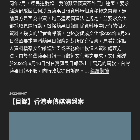
同年7月，經民連發起「我的蘋果個資不許賣」連署，要求
經濟部駁回任何涉及蘋果日報資料庫個資移轉之買賣，無
論買方是否為中資，均已違反個資法之規定，並要求文化
部採取具體行動，督促蘋果日報刪除資料庫中所有的個人
資料。幾次的記者會呼籲，也終於促成文化部2022年8月25
日發函要求臺灣蘋果日報應針對所保有個資，具體訂定個
人資料檔案安全維護計畫或業務終止後個人資料處理方
法。由於台灣蘋果日報一再敷衍文化部之要求，文化部遂
於2022年9月16日對台灣蘋果日報祭出十萬元的罰款，台灣
蘋果日報不服，向行政院提出訴願。…
繼續閱讀
發
2022-09-07
佈
【目錄】香港壹傳媒清盤案
於