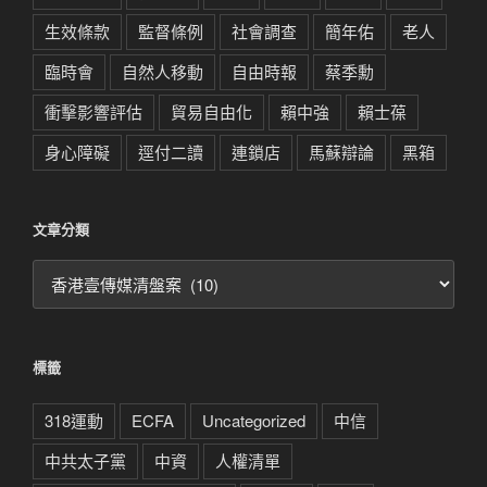
生效條款
監督條例
社會調查
簡年佑
老人
臨時會
自然人移動
自由時報
蔡季勳
衝擊影響評估
貿易自由化
賴中強
賴士葆
身心障礙
逕付二讀
連鎖店
馬蘇辯論
黑箱
文章分類
文
章
分
類
標籤
318運動
ECFA
Uncategorized
中信
中共太子黨
中資
人權清單