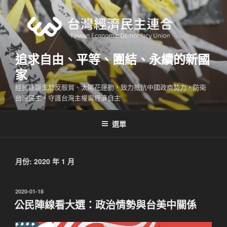
跳
至
主
要
內
追求自由、平等、團結、永續的新國
容
家
經民連誕生於反服貿、太陽花運動，致力抵抗中國政商勢力，防衛
台灣民主，守護台灣主權與經濟自主
選單
月份:
2020 年 1 月
發
2020-01-18
佈
公民陣線看大選：政治情勢與台美中關係
於