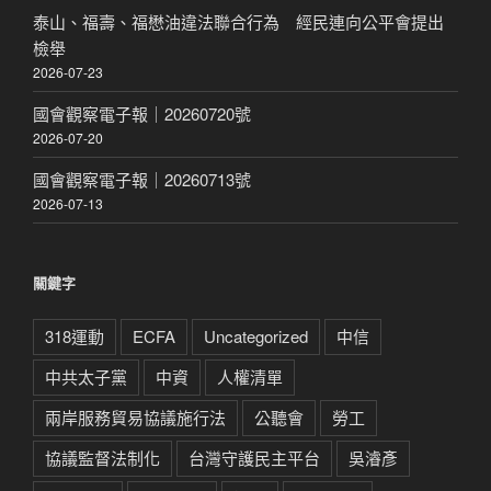
泰山、福壽、福懋油違法聯合行為 經民連向公平會提出
檢舉
2026-07-23
國會觀察電子報｜20260720號
2026-07-20
國會觀察電子報｜20260713號
2026-07-13
關鍵字
318運動
ECFA
Uncategorized
中信
中共太子黨
中資
人權清單
兩岸服務貿易協議施行法
公聽會
勞工
協議監督法制化
台灣守護民主平台
吳濬彥