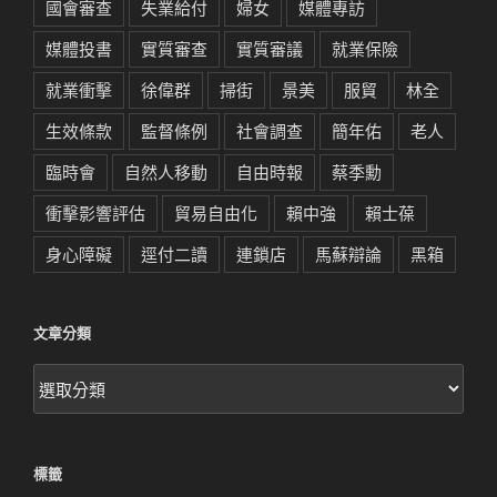
國會審查
失業給付
婦女
媒體專訪
媒體投書
實質審查
實質審議
就業保險
就業衝擊
徐偉群
掃街
景美
服貿
林全
生效條款
監督條例
社會調查
簡年佑
老人
臨時會
自然人移動
自由時報
蔡季勳
衝擊影響評估
貿易自由化
賴中強
賴士葆
身心障礙
逕付二讀
連鎖店
馬蘇辯論
黑箱
文章分類
文
章
分
類
標籤