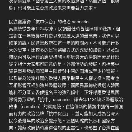
次參選就拿下國會第三大黨的政治意涵，然而這個「很模
糊」也可能正是台灣政治未來需要著力之處。
民進黨獲得「抗中保台」的政治 scenario
蔡總統從去年1124以來，民調最低時曾經掉到10幾趴，但
是卻在一年後獲得有史以來總統大選的最高票。我們可以
確定的說，民進黨政府在這一年的時間內，不可能進行多
大的變革，比較多的是黨選舉方式的改變和加強，以及短
時間內可以進行的應變措施。那麼最大的勝選因素是什麼
呢？相信大家都可同意的是，外部情勢的發展。包括美中
貿易戰引發的國際民主陣營對中國的圍堵或至少拉警報，
以及最為波瀾壯闊的香港人民爭取民主人權之役。兩者也
互相影響互相加強其整體效應。而國民黨總統候選人韓國
瑜和不分區立委候選名單的強烈傾中，正好呼應香港與國
際情勢形塑的「抗中」scenario，讓去年1124缺乏整體政治
敘事（narration）的蔡總統，在這個新的情勢中獲得一個強
而有力的政治品牌「抗中保台」，並可能加大成為台灣人
民今後幾年的政治意識形態。這個明確的訊息和國家方
向，讓蔡政府頓時獲得強烈的正當性，也形塑了台灣在國