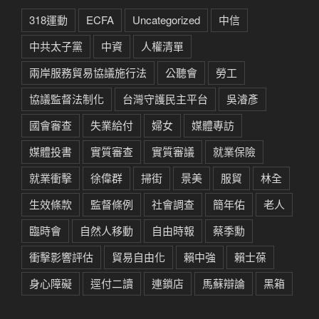
318運動
ECFA
Uncategorized
中信
中共太子黨
中資
人權清單
兩岸服務貿易協議施行法
公聽會
勞工
協議監督法制化
台灣守護民主平台
吳濬彥
國會審查
失業給付
婦女
媒體專訪
媒體投書
實質審查
實質審議
就業保險
就業衝擊
徐偉群
掃街
景美
服貿
林全
生效條款
監督條例
社會調查
簡年佑
老人
臨時會
自然人移動
自由時報
蔡季勳
衝擊影響評估
貿易自由化
賴中強
賴士葆
身心障礙
逕付二讀
連鎖店
馬蘇辯論
黑箱