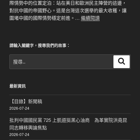
際情勢中的位置定泊：站在美日和歐洲民主陣營的這邊，
對抗中國的帝國野心。這是台灣這次選舉的最大收穫，讓
圍堵中國的國際情勢穩定前進。…
繼續閱讀
請輸入關鍵字，搜尋我們的故事：
搜
搜
尋
尋
關
鍵
最新資訊
字:
【目錄】新聞稿
2026-07-24
批判中國國民黨 725 上凱道挺黑心油商 為革實院洪堯昆
同志轉移輿論焦點
2026-07-24