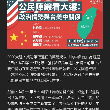
2020大選，成功爭取連任的蔡總統以「抗中保台」為競選
主軸，超越第一任紀錄，獲得817萬票選民支持。前年，當
親中勢力在地方選舉取得多數縣市執政，公民團體舉辦
「寒冬不屈：選後情勢座談會」，大家紛紛對台灣未來是
否能穩固主權地位感到憂心忡忡。
然而，短短一年多，國際社會的情勢丕變。習近平冒進提
出「習五點」，正式用「一國兩制」取代「九二共識」的
模糊說法。美中貿易戰重塑了世界商品分工鏈的面貌，中
國不再是唯一的世界工廠。香港反送中更揭露了中國極權