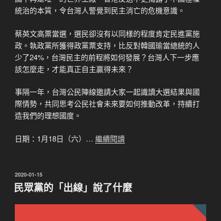
統治的本質，令台灣人警覺到民主消亡的危機意識。
蔡英文高票當選，選民卻沒有以同樣的程度肯定民進黨施
政。執政黨所獲得政黨票支持，比反對韓國瑜當總統的人
少了24%，台灣民主的前程將如何發展？台灣人下一步應
該怎麼走，才能真正自主贏得未來？
事隔一年，台灣公民陣線邀請大家一起識讀大選結果與國
際情勢，共同思考公民社會未來要如何推動改革，持續打
造我們的理想國度。
日期：1月18日（六）…
繼續閱讀
發
2020-01-15
佈
民眾黨的「出線」說了什麼
於