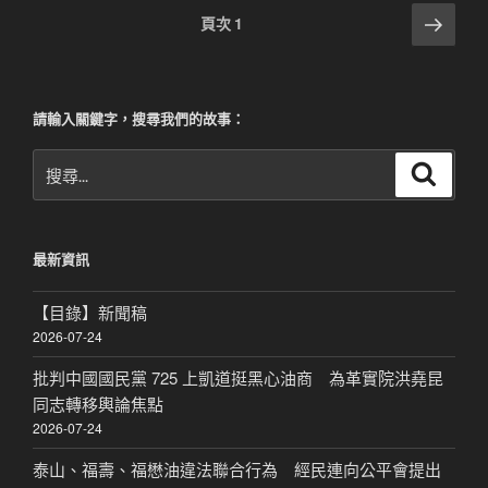
文
下
頁次
1
一
章
頁
分
頁
請輸入關鍵字，搜尋我們的故事：
搜
搜
尋
尋
關
鍵
最新資訊
字:
【目錄】新聞稿
2026-07-24
批判中國國民黨 725 上凱道挺黑心油商 為革實院洪堯昆
同志轉移輿論焦點
2026-07-24
泰山、福壽、福懋油違法聯合行為 經民連向公平會提出