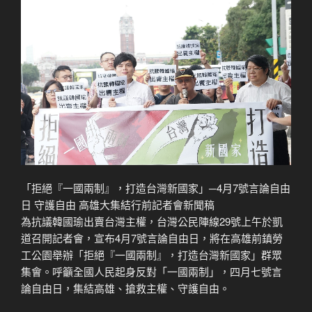
「拒絕『一國兩制』，打造台灣新國家」─4月7號言論自由
日 守護自由 高雄大集結行前記者會新聞稿
為抗議韓國瑜出賣台灣主權，台灣公民陣線29號上午於凱
道召開記者會，宣布4月7號言論自由日，將在高雄前鎮勞
工公園舉辦「拒絕『一國兩制』，打造台灣新國家」群眾
集會。呼籲全國人民起身反對「一國兩制」，四月七號言
論自由日，集結高雄、搶救主權、守護自由。