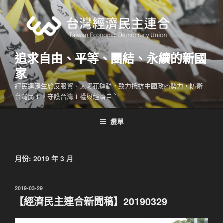
跳
至
主
要
內
追求自由、平等、團結、永續的新國
容
家
經民連誕生於反服貿、太陽花運動，致力抵抗中國政商勢力，防衛
台灣民主，守護台灣主權與經濟自主
選單
月份:
2019 年 3 月
發
2019-03-29
佈
【經濟民主連合新聞稿】20190329
於