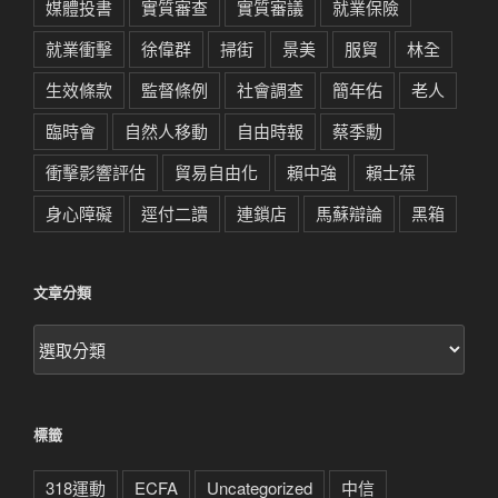
媒體投書
實質審查
實質審議
就業保險
就業衝擊
徐偉群
掃街
景美
服貿
林全
生效條款
監督條例
社會調查
簡年佑
老人
臨時會
自然人移動
自由時報
蔡季勳
衝擊影響評估
貿易自由化
賴中強
賴士葆
身心障礙
逕付二讀
連鎖店
馬蘇辯論
黑箱
文章分類
文
章
分
類
標籤
318運動
ECFA
Uncategorized
中信