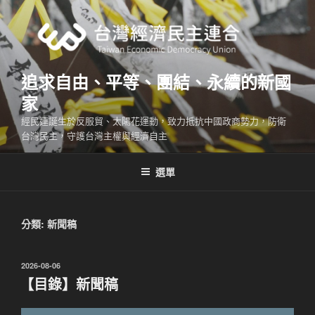
跳
至
主
要
內
追求自由、平等、團結、永續的新國
容
家
經民連誕生於反服貿、太陽花運動，致力抵抗中國政商勢力，防衛
台灣民主，守護台灣主權與經濟自主
選單
分類:
新聞稿
發
2026-08-06
佈
【目錄】新聞稿
於