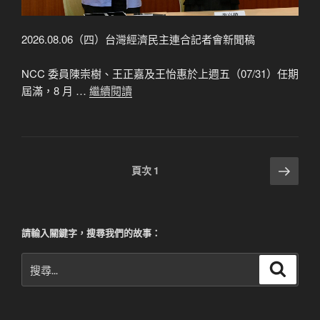
2026.08.06（四）台灣經濟民主連合記者會新聞稿
NCC 委員陳崇樹、王正嘉及王怡惠於上週五（07/31）任期
屆滿，8 月 …
繼續閱讀
文
下
頁次
1
一
章
頁
分
頁
請輸入關鍵字，搜尋我們的故事：
搜
搜
尋
尋
關
鍵