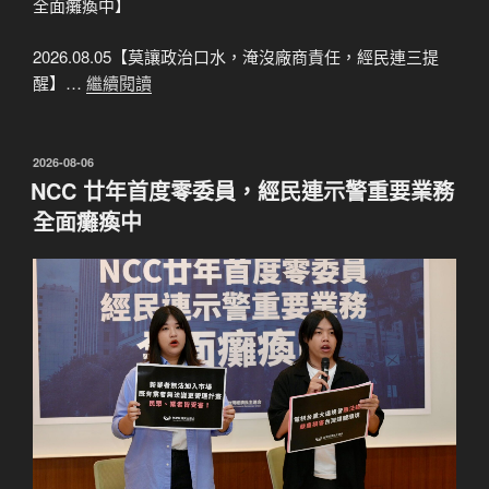
全面癱瘓中】
2026.08.05【莫讓政治口水，淹沒廠商責任，經民連三提
醒】…
繼續閱讀
發
2026-08-06
佈
NCC 廿年首度零委員，經民連示警重要業務
於
全面癱瘓中