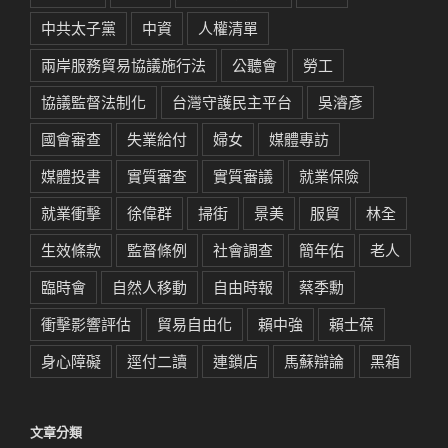
中共太子黨
中資
人權清單
兩岸服務貿易協議施行法
公聽會
勞工
協議監督法制化
台灣守護民主平台
吳濬彥
國會審查
失業給付
婦女
媒體專訪
媒體投書
實質審查
實質審議
就業保險
就業衝擊
徐偉群
掃街
景美
服貿
林全
生效條款
監督條例
社會調查
簡年佑
老人
臨時會
自然人移動
自由時報
蔡季勳
衝擊影響評估
貿易自由化
賴中強
賴士葆
身心障礙
逕付二讀
連鎖店
馬蘇辯論
黑箱
文章分類