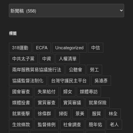
文
章
分
類
標籤
318運動
ECFA
Uncategorized
中信
中共太子黨
中資
人權清單
兩岸服務貿易協議施行法
公聽會
勞工
協議監督法制化
台灣守護民主平台
吳濬彥
國會審查
失業給付
婦女
媒體專訪
媒體投書
實質審查
實質審議
就業保險
就業衝擊
徐偉群
掃街
景美
服貿
林全
生效條款
監督條例
社會調查
簡年佑
老人