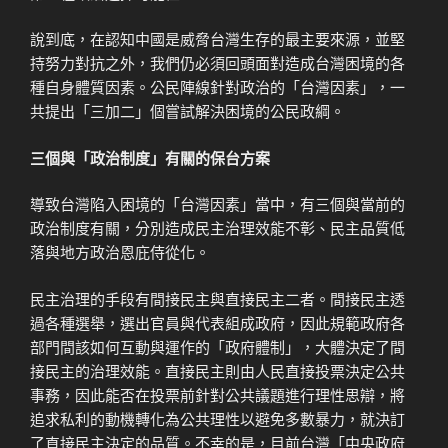
說到底，在認知中國是威脅台灣生存的最主要來源，並堅
持努力對抗之外，我們仍必須回頭面對造成台灣困境的各
種自身體質因素。公民陣線針對政治的「台灣因素」，一
共提出「三加二」個嘗試解決困境的公民政綱。
三個與「政治制度」有關的保台方案
導致台灣陷入困境的「台灣因素」當中，有三個與當前的
政治制度有關，分別造成民主治理效能不彰、民主品質低
落與地方政治恩庇侍從化。
民主治理的手段有間接民主與直接民主二者。間接民主透
過各種選舉，選出官員與代表組成政府，因此規範政府各
部門間該如何互動與運作的「政府體制」，大體決定了間
接民主的治理效能。直接民主則由人民直接投票決定公共
事務，因此能否在投票前針對公共議題進行理性思辯，將
追求私利的動機轉化為公共理性以避免多數暴力，就決訂
了直接民主決定的品質。不幸的是，目前台灣「中央政府