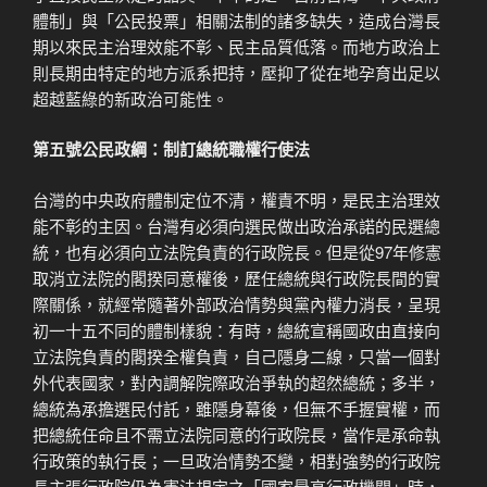
體制」與「公民投票」相關法制的諸多缺失，造成台灣長
期以來民主治理效能不彰、民主品質低落。而地方政治上
則長期由特定的地方派系把持，壓抑了從在地孕育出足以
超越藍綠的新政治可能性。
第五號公民政綱：制訂總統職權行使法
台灣的中央政府體制定位不清，權責不明，是民主治理效
能不彰的主因。台灣有必須向選民做出政治承諾的民選總
統，也有必須向立法院負責的行政院長。但是從97年修憲
取消立法院的閣揆同意權後，歷任總統與行政院長間的實
際關係，就經常隨著外部政治情勢與黨內權力消長，呈現
初一十五不同的體制樣貌：有時，總統宣稱國政由直接向
立法院負責的閣揆全權負責，自己隱身二線，只當一個對
外代表國家，對內調解院際政治爭執的超然總統；多半，
總統為承擔選民付託，雖隱身幕後，但無不手握實權，而
把總統任命且不需立法院同意的行政院長，當作是承命執
行政策的執行長；一旦政治情勢丕變，相對強勢的行政院
長主張行政院仍為憲法規定之「國家最高行政機關」時，