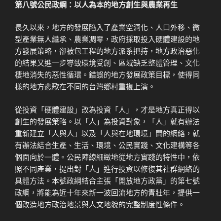
第八號公民政綱：以人為本的地方創生與農業再生
長久以來，地方的發展陷入了產業空洞化、人口外移、微
型產業無人繼承、農業凋零，政府採取投入硬體建設的地
方發展策略，卻被包工程的地方派系把持，地方政治惡化
的結果又進一步導致環境受創、區域缺乏整體管理、文化
棲地消失的惡性循環。錯誤的地方發展政策目標，使得同
樣的地方悲歌在不同的台灣鄉村重複上演。
從投資「硬體建設」改為投資「人」，才是地方真正得以
創生的發展策略。以「人」為投資對象，「人」就有辦法
重新建立「人與人」以及「人與在地環境」間的網絡，就
有辦法結合生產、生活、環境、公民實踐、文化建構等各
個面向於一體。公民陣線細緻地從地方實踐的特性中，依
照不同產業，提出對「人」進行投資以修復其社群網絡的
具體方法。本號政綱結合主張「開放地方政黨」的第七號
政綱，將能為近十年來新一波回流地方的青壯年，提供一
個改造地方政治地景與人文地貌的完整制度性條件。