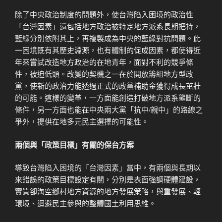
除了中央政治制度的問題外，使台灣陷入困境的政治性
「台灣因素」還包括地方政治被特定地方派系長期把持，
藍綠分別依附其上，再複製成為中央的藍綠對抗問題。此
一困境既有其歷史淵源，也有體制的促成因素，都使得近
年來嘗試改造地方政治的在地青年，面對不利的競爭條
件，被迫低頭。改變的契機之一在於開放籌組地方型政
黨，使新的政治力能透過正式的政黨補助金獲得成長茁壯
的可能。這樣的變革，一方面能創造打破地方派系壟斷的
條件，另一方面也能在中央兩大黨「抗中/親中」的路線之
爭外，提供在地多元民主選擇的可能性。
兩個與「政策目標」有關的保台方案
導致台灣陷入困境的「台灣因素」當中，有兩個與長期以
來錯誤的政策目標設定有關，分別是表面強調硬體建設，
實質卻淘空鄉村地方資源的地方發展策略，與重發展、輕
環境、迴避民主參與的整體國土利用思維。