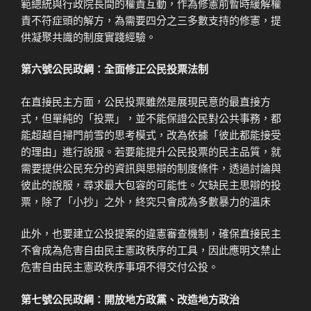
範總統與行政院長間的權責互動，作為修憲前暫時緩解權
責不符症頭的解方，為需要四分之三多數支持的修憲，提
供凝聚共識的制度實踐經驗。
第六號公民政綱：全面修正公民投票法制
在直接民主方面，公民投票雖然是展現民意的最直接方
式，但單純的「投票」，並不能保證公民對公共事務，都
能超越自掃門前雪的思考模式，改為依據「彼此都能接受
的理由」進行說服。若要能提升公民投票的民主品質，就
需要提供公民充分的資訊與思辯的制度條件，透過討論與
彼此的說服，尋求最大包容的可能性。欠缺民主思辯的投
票，除了「小抄」之外，終究只會成為多數暴力的溫床
此外，也要建立公投提案的違憲審查機制，確保直接民主
不會成為危害自由民主憲政秩序的工具，因此應明文禁止
危害自由民主憲政秩序事項不得交付公投。
第七號公民政綱：開放地方政黨、改造地方政治