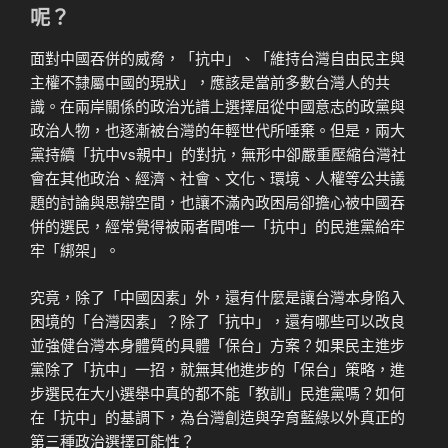
呢？
面對中國吞併的威脅，「抗中」、「維持台灣自由民主與
主權不隸屬中國的現狀」，應該是當前多數台灣人的共
識。在兩岸關係的政治光譜上選擇屈從中國意志的政黨與
政治人物，也逐漸被台灣的年輕世代所唾棄。但是，兩大
黨持續「抗中vs親中」的對抗，無形中卻嚴重壓縮台灣社
會在其他政治、經濟、社會、文化、環境、人權等公共議
題的討論與思辯空間，也讓不滿內政困局卻擔心被中國吞
併的選民，經常覺得被兩者間唯一「抗中」的民進黨給牢
牢「綁架」。
究竟，除了「中國因素」外，還有什麼是讓台灣本身陷入
困境的「台灣因素」？除了「抗中」，還有哪些可以改良
並強健台灣本身體質的具體「保台」方案？如果民主進步
黨除了「抗中」一招，就無其他進步的「保台」策略，進
步選民在大小選舉中真的都不能「教訓」民進黨嗎？如何
在「抗中」的基調下，為台灣創造與孕育藍綠以外真正的
第三種政治選擇可能性？