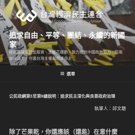
跳
至
主
要
內
追求自由、平等、團結、永續的新國
容
家
經民連誕生於反服貿、太陽花運動，致力抵抗中國政商勢力，防衛
台灣民主，守護台灣主權與經濟自主
選單
公民政綱第5至第9總說明：追求民主深化與良善政府治理
執筆人：邱文聰
除了芒果乾，你還應該（還能）在意什麼