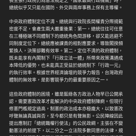
總統似乎又只能在國防、外交與兩岸事務上保有主導權。
中央政府體制定位不清、總統與行政院長間權責分際規範
密度不足，會產生兩大嚴重後果：第一，總統往往可任意
在三種極端不同體制下的總統角色間游移，卻又能逃避不
同制度定位下，總統應被課責的相對應要求，導致閣揆頻
繁換人，決策卻難有效率。第二，定位不清的政府體制，
既未能享有內閣制下「行政立法一體」所帶來政策溝通成
本降低的優勢，也未能真正受益於總統制下「行政一元」
的執行效率。根據世界經濟論壇的競爭力報告，台灣政府
體制的無效率，是影響競爭力的最重要原因之一。
這些政府體制的困境，雖是藍綠各方政治人物早已公開承
認，需要憲政改革才能解決的中央政府體制陳痾。但現行
修憲門檻規定過高，制憲的政治成本亦極龐大，以致憲改
呼聲無論真誠與否，至今都只是有聲無影。公民陣線因此
提出應制訂「總統職權行使法」的公民政綱，主張在不變
動憲法的前提下，以二分之一立法院多數同意的法律，規