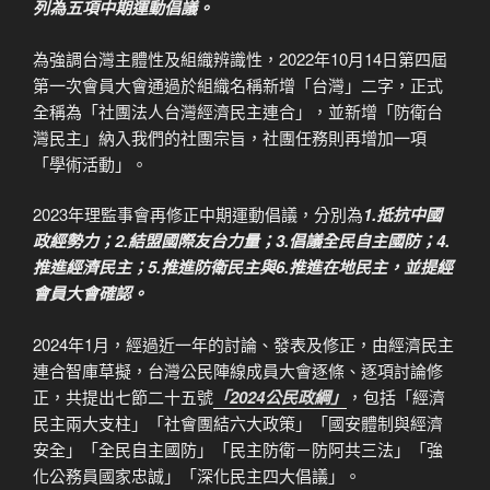
列為五項中期運動倡議。
為強調台灣主體性及組織辨識性，2022年10月14日第四屆
第一次會員大會通過於組織名稱新增「台灣」二字，正式
全稱為「社團法人台灣經濟民主連合」，並新增「防衛台
灣民主」納入我們的社團宗旨，社團任務則再增加一項
「學術活動」。
2023年理監事會再修正中期運動倡議，分別為
1.抵抗中國
政經勢力；2.結盟國際友台力量；3.倡議全民自主國防；4.
推進經濟民主；5.推進防衛民主與6.推進在地民主，並提經
會員大會確認。
2024年1月，經過近一年的討論、發表及修正，由經濟民主
連合智庫草擬，台灣公民陣線成員大會逐條、逐項討論修
正，共提出七節二十五號
「2024公民政綱」
，包括「經濟
民主兩大支柱」「社會團結六大政策」「國安體制與經濟
安全」「全民自主國防」「民主防衛－防阿共三法」「強
化公務員國家忠誠」「深化民主四大倡議」。