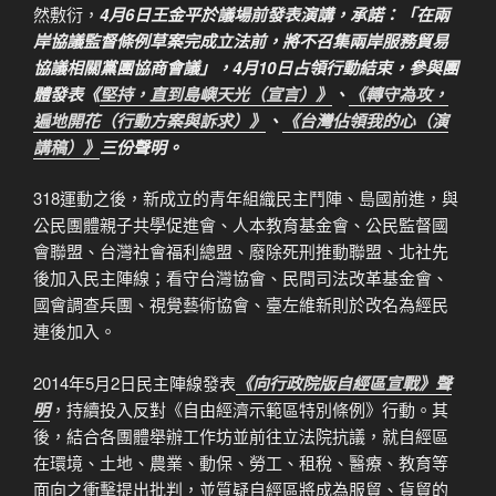
然敷衍，
4月6日王金平於議場前發表演講，承諾：「在兩
岸協議監督條例草案完成立法前，將不召集兩岸服務貿易
協議相關黨團協商會議」，4月10日占領行動結束，參與團
體發表《
堅持，直到島嶼天光（宣言）》
、
《轉守為攻，
遍地開花（行動方案與訴求）》
、
《台灣佔領我的心（演
講稿）》
三份聲明。
318運動之後，新成立的青年組織民主鬥陣、島國前進，與
公民團體親子共學促進會、人本教育基金會、公民監督國
會聯盟、台灣社會福利總盟、廢除死刑推動聯盟、北社先
後加入民主陣線；看守台灣協會、民間司法改革基金會、
國會調查兵團、視覺藝術協會、臺左維新則於改名為經民
連後加入。
2014年5月2日民主陣線發表
《向行政院版自經區宣戰》聲
明
，持續投入反對《自由經濟示範區特別條例》行動。其
後，結合各團體舉辦工作坊並前往立法院抗議，就自經區
在環境、土地、農業、動保、勞工、租稅、醫療、教育等
面向之衝擊提出批判，並質疑自經區將成為服貿、貨貿的