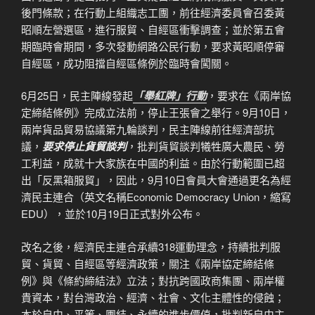
後門條款；在行動上組織志工團，前往經濟委員會召委黃
昭順左營選區，進行服貿、自經區衝擊調查；並於第五會
期臨時會期間，多次發動網路公民行動，要求黃昭順停審
自經區，成功阻擋自經區條例於臨時會闖關。
6月25日，民主陣線發起
「舉紅牌」行動
，要求在《兩岸協
定締結條例》完成立法前，停止王張會之舉行。9月10日，
兩岸貨品貿易協議第九輪談判，民主陣線前往經濟部抗
議，
要求停止貨貿談判
，批判貨貿談判犧牲廣大農民、勞
工利益，成就十大家族在中國的利益。由於行動範圍已超
出「反黑箱服貿」，因此，9月10日會員大會通過更名為經
濟民主連合（英文名稱Economic Democracy Union，縮寫
EDU），並於10月19日正式對外公布。
改名之後，經濟民主連合承續318運動理念，持續批判服
貿、貨貿、自經區等經濟政策，關注《兩岸協定締結條
例》與《條約締結法》立法；對抗跨國政商集團、兩岸權
貴資本，對台灣政治、經濟、社會、文化主體性的侵蝕；
本於自由、平等、團結、永續的進步價值，批判新自由主