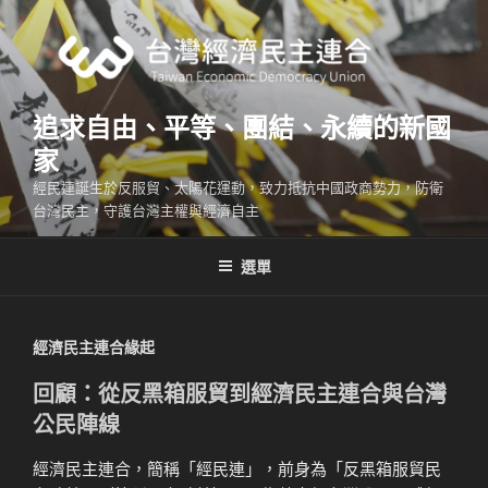
跳
至
主
要
內
追求自由、平等、團結、永續的新國
容
家
經民連誕生於反服貿、太陽花運動，致力抵抗中國政商勢力，防衛
台灣民主，守護台灣主權與經濟自主
選單
經濟民主連合緣起
回顧：從反黑箱服貿到經濟民主連合與台灣
公民陣線
經濟民主連合，簡稱「經民連」，前身為「反黑箱服貿民