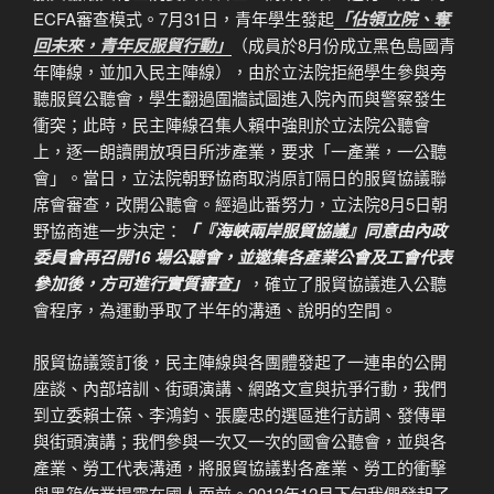
ECFA審查模式。7月31日，青年學生發起
「佔領立院、奪
回未來，青年反服貿行動」
（成員於8月份成立黑色島國青
年陣線，並加入民主陣線），由於立法院拒絕學生參與旁
聽服貿公聽會，學生翻過圍牆試圖進入院內而與警察發生
衝突；此時，民主陣線召集人賴中強則於立法院公聽會
上，逐一朗讀開放項目所涉產業，要求「一產業，一公聽
會」。當日，立法院朝野協商取消原訂隔日的服貿協議聯
席會審查，改開公聽會。經過此番努力，立法院8月5日朝
野協商進一步決定：
「『海峽兩岸服貿協議』同意由內政
委員會再召開16 場公聽會，並邀集各產業公會及工會代表
參加後，方可進行實質審查」
，確立了服貿協議進入公聽
會程序，為運動爭取了半年的溝通、說明的空間。
服貿協議簽訂後，民主陣線與各團體發起了一連串的公開
座談、內部培訓、街頭演講、網路文宣與抗爭行動，我們
到立委賴士葆、李鴻鈞、張慶忠的選區進行訪調、發傳單
與街頭演講；我們參與一次又一次的國會公聽會，並與各
產業、勞工代表溝通，將服貿協議對各產業、勞工的衝擊
與黑箱作業揭露在國人面前。2013年12月下旬我們發起了