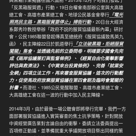
「反黑箱服貿週」行動，19日台權會南部辦公室與大高雄
總工會、高雄市產業總工會、地球公民基金會舉行
「電光
照亮民主路，黑箱服貿要停止」掃街行動
，20日台大經濟
系鄭秀玲教授舉辦「政府不説的服貿協議最新內幕」研討
會，公民1985聯盟發起傳真至總統府《服貿協議致馬英九
函》，民主陣線22日於凱道舉行
「立法破黑箱，拒絕服貿
闖關」集會
，
並透過先前的立委問卷，明確要求國會先完
成《兩岸協議簽訂與監督條例》、《經貿自由化衝擊影響
評估與救濟法》、《中資來台投資條例》、完善「就業安
全網」四項立法工作，再來審查服貿協議，這次的行動壓
力，促使馬政府放棄服貿協議在第四會期及臨時會闖關的
計畫。
而澄社、1985公民覺醒聯盟、高雄市產業總工會、
大高雄總工會在這一波的行動中加入民主陣線。
2014年3月，由於最後一場公聽會即將舉行完畢，我們一方
面部署服貿協議進入實質審查的焦土抗爭策略，針對開放
中資經營廣告業對言論自由的衝擊，委請立法委員提出一
百項修正動議，並準備就重大爭議開放項目祭出同樣的策