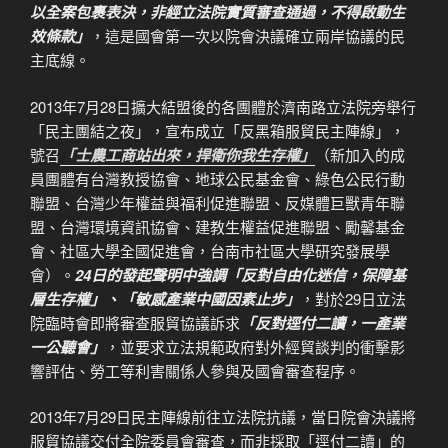
以全案包裹表決，非經立法院實質審查通過，不得啟動生
效條款」
，這是國會第一次以院會決議確立兩岸協議的民
主底線。
2013年7月28日擴大結盟後的各團體於濟南路立法院旁舉行
「民主團結之夜」，宣布成立「反黑箱服貿民主陣線」，
號召
「士農工商站出來，捍衛你我生存權」
（新加入的成
員團體有台灣教授協會、地球公民基金會、綠色公民行動
聯盟、台灣少年權益與福利促進聯盟、反媒體巨獸青年聯
盟、台灣環境資訊協會、建教生權益促進聯盟、勵馨基金
會、社區大學全國促進會，台南市社區大學研究發展學
會）。
24日的發起聲明中強調「反對自由化迷信，保障基
層生存權」、「敏感產業中國因素止步」
，對於29日立法
院臨時會即將審查服貿協議訴求
「反對逕付二讀，一產業
一公聽會」
，並要求立法規範政府對外經貿談判的衝擊影
響評估、勞工等利害關係人參與及國會審查程序。
2013年7月29日民主陣線前往立法院抗議，當日院會決議將
服貿協議交付全院委員會審查，而非採取「逕付二讀」的