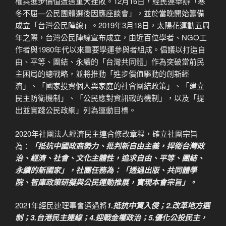
權與進步價值遭遇重大挫敗。12月16日，經民連舉辦「寒
冬不屈—公民團體選後因應座談會」，並於當晚開始籌備
成立「台灣公民陣線」。2019年3月18日，太陽花運動五周
年之際，台灣公民陣線宣布成立，由近百位學者、NGO工
作者與1980年代以來重要學運參與者組成。倡議以打造自
由、平等、團結、永續的「台灣共同體」作為突破當前民
主困局的總戰略，並將推動「進步價值驅動的創新經
濟」、「國家投資個人與家庭的社會團結政策」、「建立
民主防衛機制」、「公民應對資訊戰的機制」，以及「提
出並實踐公民政綱」列為運動目標。
2020年社團法人經濟民主連合修改章程，確立社團宗旨
為：
「抵抗中國政商勢力、批判新自由主義，捍衛台灣政
治、經濟、社會、文化主體性，追求自由、平等、團結、
永續的新國家」，社團任務為：「透過出版、共同體學
院、智庫政策研擬與公民運動推展，實現本會宗旨」。
2021年經民連理事會通過將
1.抵抗中資入侵；2.改革地方選
制；3.台港民主連線；4.迎戰金權政治；5.優化公投民主，