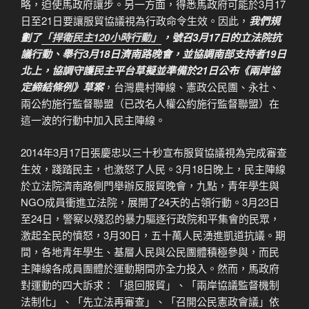
略，迫使馬政府讓步。另一方面，得悉馬政府可能於3月17
日至21日要讓服貿協議視為行政命令生效。因此，
我們規
劃了
「捍衛民主120小時行動」
，號召3月17日的立法院抗
議行動、舉行3月18日濟南路晚會，並協調南部支持者19日
北上，協調守護民主平台草擬並準備於21日公布《兩岸協
定締結條例》草案
，台灣農村陣線、憲政公民團、永社、
兩公約施行監督聯盟（已改名人權公約施行監督聯盟）在
這一波的行動中加入民主陣線。
2014年3月17日張慶忠以三十秒宣布服貿協議視為完成審查
生效，踐踏民主，也激怒了人民。3月18日晚上，民主陣線
於立法院濟南路側門舉辦反服貿晚會，九點，青年學生與
NGO成員衝進立法院，展開了24天的占領行動。3月23日
至24日，警察以殘忍的暴力驅逐行政院和平集會的民眾，
激起全民的憤怒，3月30日，五十萬人民湧進凱道抗議。期
間，各地青年學生、基層人民與公民團體積極參與，而民
主陣線各成員團體於運動期間亦全力投入。然而，馬政府
對運動的四大訴求：「退回服貿」、「兩岸協議監督機制
法制化」、「先立法再審查」、「召開公民憲政會議」依