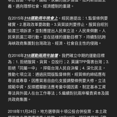
義，邁向理想社會、經濟體制的重建。
在2015年
318運動周年晚會上
，經民連提出：1.監督條例要
確實，2.憲政改革要啟動，3.貨貿談判要停止，服貿自經別
偷渡三項訴求，並對應提出人民來立法，人民來倒數，人
民來抓漏三項行動。並在這樣的運動目標下，持續對抗跨
海峽政商集團對台灣政治、經濟、社會自主性的侵蝕。
在2016年
318運動兩周年論壇
，我們確立中期的運動目標
為：1. 拒絕服貿、貨貿、亞投行；2. 莫讓TPP傷害台灣；3.
拒絕「同屬一中」，捍衛台灣人民自決權；4. 深化民主，
推動七項立法：通過民間版監督條例，經貿條約締結應有
專法或專章，因應貿易自由化支援調整條例要大修，立法
規範中資，反媒體壟斷法應考量中國因素，制定基本工資
專法與外國人在台工作專法；5.繼續對抗兩岸權貴資本及國
共政商集團。
2018年11月24日，地方選舉與十項公投合併投票，本土政