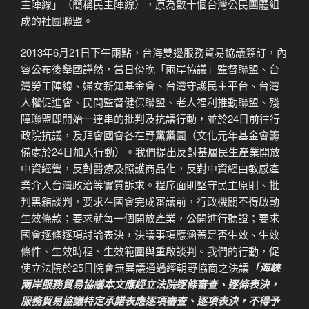
主陣線」（簡稱民主陣線），原為數十個台灣公民團體組
成的社團聯盟。
2013年6月21日下午兩點，台海雙邊服務貿易協議簽訂，內
容公布後舉國譁然，當日傍晚「兩岸協議」監督聯盟、台
灣勞工陣線、婦女新知基金會、台灣守護民主平台、台灣
人權促進會、民間監督健保聯盟、老人福利推動聯盟、殘
障聯盟即開始一連串的批判及抗議行動，並於24日前往行
政院抗議，及拜會國會各在野黨黨團（文化元年基金會籌
備處於24日加入行動）。我們提出反對基層民生產業開放
中資經營，反對醫療及照護商品化，反對中資經由敏感產
業介入台灣政治等實質訴求。程序面則堅守民主原則、批
判黑箱談判，要求在國會完成審議前，行政機關不得啟動
生效條款；要求就每一個開放產業，公開進行聽證；要求
國會逐條逐項討論表決，決議事項應涵蓋是否生效、生效
條件、生效時程、生效範圍與重啟談判。我們的行動，促
使立法院於25日院會無異議通過經朝野協商之決議
「海峽
兩岸服務貿易協議本文應經立法院逐條審查、逐條表決，
服務貿易協議特定承諾表應逐項審查、逐項表決，不得予