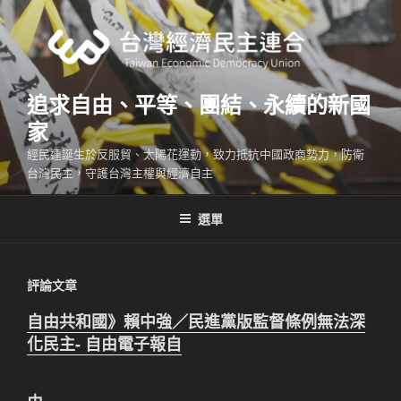
跳
至
主
要
內
追求自由、平等、團結、永續的新國
容
家
經民連誕生於反服貿、太陽花運動，致力抵抗中國政商勢力，防衛
台灣民主，守護台灣主權與經濟自主
選單
評論文章
自由共和國》賴中強／民進黨版監督條例無法深
化民主- 自由電子報自