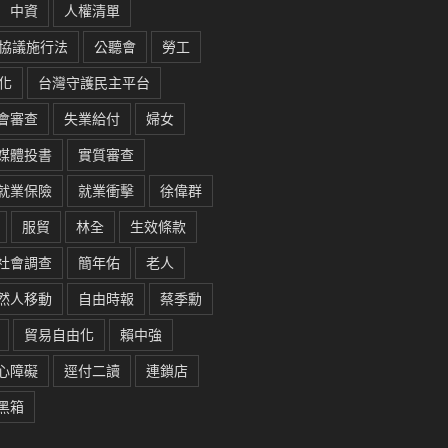
中資
人權清單
協議施行法
公聽會
勞工
化
台灣守護民主平台
會審查
失業給付
婦女
媒體投書
實質審查
就業保險
就業衝擊
徐偉群
服貿
林全
生效條款
社會調查
簡年佑
老人
然人移動
自由時報
蔡季勳
貿易自由化
賴中強
心障礙
逕付二讀
連鎖店
黑箱