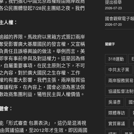
擊；我們擔心中國北京政權經由兩岸政商
提出檢舉
公民團體發起7/28民主團結之夜。我們
2026-07-23
國會觀察電子報｜
主人權：
2026-07-20
逾越的界限。馬政府以黑箱方式簽訂兩岸
奪受影響廣大基層國民的發言權，又宣稱
關鍵字
負責任且誤導輿論的做法。舉例而言，美
即享有事前參與及對話權力。這是因為條
318運動
，自屬重要事項，在民主原則之下，不可
中共太子黨
之內容，對於廣大國民之生存權、工作
權均有重大影響，我們主張，兩岸服貿協
兩岸服務貿易
審議程序，在內容上，國會必須為憲法保
協議監督法制
數政商集團利益，犧牲民主與人權價值。
吳濬彥
國
聽會：
媒體專訪
能「形式審查 包裹表決」，這仍是混淆視
實質審議
自由貿議協議，至2012年才生效，即因兩國