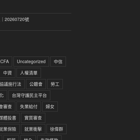
20260720號
ECFA
Uncategorized
中信
中資
人權清單
協議施行法
公聽會
勞工
化
台灣守護民主平台
會審查
失業給付
婦女
媒體投書
實質審查
就業保險
就業衝擊
徐偉群