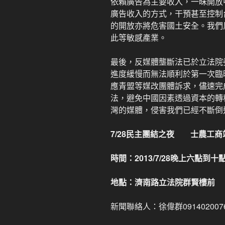
依賴廣告為主要收入，一昧開放
廣告收入的方式，干預甚至控制
的開放亦將危害國土安全。我們
此等敏感產業。
最後，反媒體壟斷法已於立法院
進度緩慢而無法順利於第一次臨
應青盟等媒改團體訴求，儘速完
法，避免中國因素透過資本的轉
灣的媒體，侵害我們已經不斷倒
7/28
民主
團結之夜 士農工商站
時間：2013/7/28晚上六點到十
地點：濟南路立法院群賢樓前
新聞聯絡人：徐偉群09140200