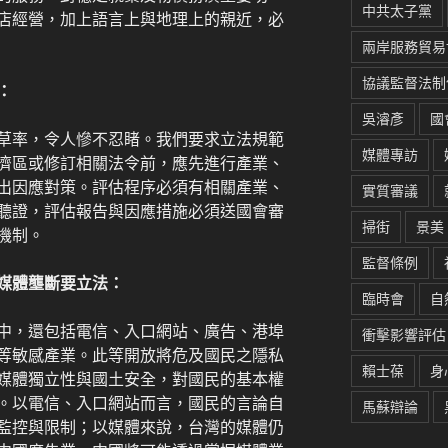
中共太子黨
店經營，加上語言上與地理上的親近，必
兩岸服務貿易
協議監督法制
：
吳濬彥
國
草率，令人慘不忍睹。我們要求立法規範
媒體專訪
濟區或修訂相關法令前，應先進行產業、
出因應對策。評估程序必須有相關產業、
實質審議
聽證，評估報告與因應措施必須送國會審
掃街
景美
機制。
監督條例
媒體壟斷要立法：
臨時會
自
中，還包括電信、入口網站、廣告、港埠
衝擊影響評估
等敏感產業。此等開放將危及國民之隱私
賴士葆
身
媒體獨立性與國土安全，對國民的基本權
。以電信、入口網站而言，國民的言論自
馬蘇辯論
監控與限制；以媒體來說，台灣的媒體仍