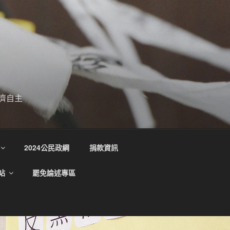
濟自主
2024公民政綱
捐款資訊
站
罷免論述專區