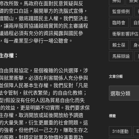
掃街
景美
修改所致。馬政府在面對民意質疑與反
礎的空口白話，展開單方的洗腦式宣傳，
監督條例
渡關山，徹底踐踏民主人權。我們堅決主
臨時會
自
，讓兩岸服貿協議越過實質的民主審議程
議過程必須有充分的資訊揭露與國民參
衝擊影響評估
，每一產業至少舉行一場公聽會。
賴士葆
身
生存權：
馬蘇辯論
自由貿易協定，是個複雜的公共選擇，涉
與就業衝擊，必須在利害關係人充分參與
文章分類
並保障人民基本生存權。我們反對「凡是
文
除法令管制，就代表繁榮」的自由化教條；
章
型(假設沒有任何人因為貿易自由化而失
分
來的效益，更是明顯不切實際。我們要求保
類
生存權，取消開放或延後開放給予調適
標籤
的大量失業，衍生更嚴重的社會問題。這
的強者，但他們以一己之力，賺取生存之
318運動
的服務，對穩定就業及物價扮演重要功