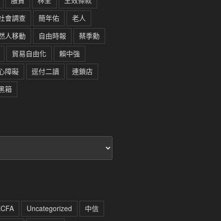
服貿
林全
生效條款
社會調查
簡年佑
老人
然人移動
自由時報
蔡季勳
貿易自由化
賴中強
心障礙
逕付二讀
連鎖店
黑箱
ECFA
Uncategorized
中信