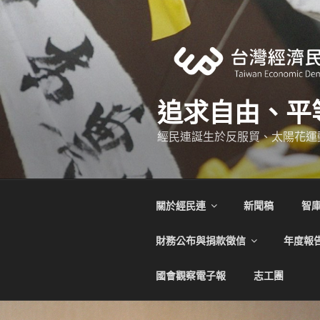
跳
至
主
要
內
容
追求自由、平
經民連誕生於反服貿、太陽花運
關於經民連
新聞稿
智
財務公布與捐款徵信
年度報
國會觀察電子報
志工團