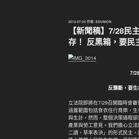
發
2013-07-24
作者:
EDUNION
佈
【新聞稿】7/28民
於
存！ 反黑箱，要民
7/2
反壟斷，要生
立法院即將在7/29召開臨時會
涵蓋範圍包括食衣住行育樂，生
與生計，然而，整個決策過程卻
產業與勞工意見。我們擔心立法院
二讀，草率表決」的形式民主，