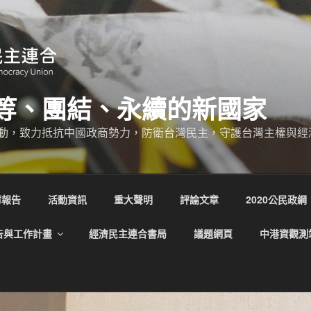
等、團結、永續的新國家
動，致力抵抗中國政商勢力，防衛台灣民主，守護台灣主權與經
庫報告
活動資訊
重大聲明
評論文章
2020公民政綱
告與工作計畫
經濟民主連合書局
議題網頁
中港資觀測