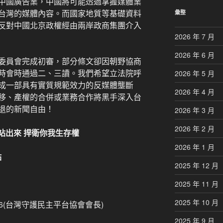
中國廣告業，中國將可能透過掌握媒體業
台灣的媒體內容。而國家地質等基礎資料
彙整
反對中國北京政權經由兩岸政商集團介入
2026 年 7 月
2026 年 6 月
委員會完成初審，部分條文卻因朝野協商
時會時通過二、三讀。我們希望立法院呼
2026 年 5 月
成一部具有實質規範效力的反媒體壟斷
2026 年 4 月
移、產權的合併或業務合作將黑手深入台
退的新聞自由！
2026 年 3 月
2026 年 2 月
出來 捍衛你我生存權
2026 年 1 月
點
2025 年 12 月
2025 年 11 月
2025 年 10 月
76(台灣守護民主平台協會會長)
2025 年 9 月