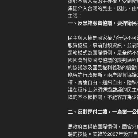
擔心基層人民的生存權，受到衝
集團介入台灣的民主，因此，由各
主張：
一、反黑箱服貿協議，要捍衛民
民主與人權是國家權力行使不可
服貿協議，事前封鎖資訊，並剝
黑箱模式為國際慣例，是全然不
國國會對於國際協議的談判過程
約協議涉及國民權利義務的變動
能容許行政獨斷。兩岸服貿協議
權、言論自由、通訊自由、隱私
議在程序上必須通過嚴謹的民主
障的基本權把關，不能容許為少
二、反對逕付二讀，一產業一公
馬政府宣稱依國際慣例，國會只
聽的技倆。美韓於2007年簽訂