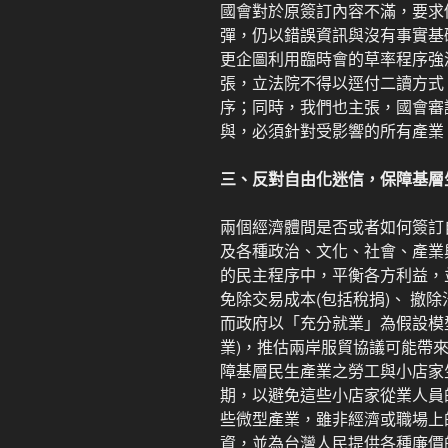
國會對於原簽訂內容不滿，要求
彈，仍以錯誤資訊與沒有事實基
更企圖利用臨時會的草率程序強
張，立法院不得以逕付二讀方式
序；同時，我們也主張，國會審
與，必須針對受影響的所有產業
三、反對自由化迷信，保障基層
兩個經濟體間是否或者如何簽訂
及各種政治、文化、社會、產業
的民主程序中，平衡各方利益，
免除交易成本(包括稅捐)、 撤
而政府以「充分就業」為假設模
業)，推估兩岸服貿協議可能帶
障基層民生產業之勞工與小店家
期，以避免這些小店家從業人員
些微型產業，雖非經濟或職場上
資，並為台灣人民提供各種廉價