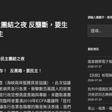
請輸入關鍵字，搜
主團結之夜 反壟斷，要生
搜
主
尋
關
鍵
字:
最新資訊
8
民主
團結之夜
國會觀察電子報｜
2026-07-27
存！ 反黑箱，要民主！
【目錄】新聞
2026-07-24
審查〈海峽兩岸服務貿易協議〉，此次協議
老病死各行各業，衝擊數百萬國人的就業
批判中國國民黨
是行政官僚高度黑箱與專斷，未聽取基層
洪堯昆同志轉
2026-07-24
臨時會重演2010年ECFA審議時「逕付
讓各行各業各階層的聲音無法表達；我們
泰山、福壽、