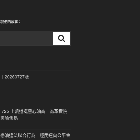
尋我們的故事：
搜
尋
20260727號
稿
 725 上凱道挺黑心油商 為革實院
移輿論焦點
福懋油違法聯合行為 經民連向公平會