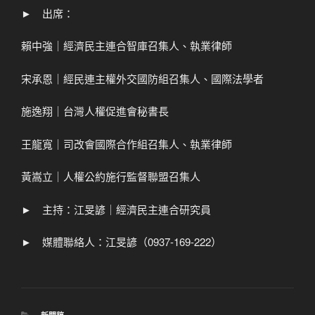
► 出席：
賴中強｜經濟民主連合智庫召集人、執業律師
宋承恩｜經民連主權外交國防組召集人、國際法學者
施逸翔｜台灣人權促進會秘書長
王龍寬｜司改會國際合作組召集人、執業律師
黃嵩立｜人權公約施行監督聯盟召集人
► 主持：江旻諺｜經濟民主連合研究員
► 媒體聯絡人：江旻諺（0937-169-222）
分