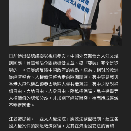
日前傳出蔡總統擬以視訊參與，中國外交部發言人汪文斌
則回應「台灣當局企圖藉機做文章、搞『突破』完全是徒
勞的」。江旻諺反駁中國政府的觀點，認為：相對於歐洲
從經濟整合、人權價值整合走向歐洲聯盟，美中貿易戰與
香港人道危機凸顯亞太地區人權共識薄弱；美中之間對通
訊自由、言論自由、人身自由、隱私權保障、民主選舉等
人權價值的認知分歧，才加劇了經貿衝突，進而造成區域
不穩定因素。
江旻諺提到，「亞太人權法院」應效法歐盟機制，建立各
國人權案件的跨境救濟途徑，尤其在港版國安法的實施