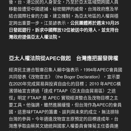
後，台、港公民的人身安全，乃至於亞太區域間跨國人員
移動皆遭受中國逮捕、秘密關押的威脅，台灣政府應及早
結合國際社會的力量，建立機制，為亞太地區的人權與穩
定跨出重要一步。江旻諺表示，
公民團體將於週末
10
月25
日發起遊行，訴求中國釋放12
位被送中的港人，並支持台
灣政府提倡亞太人權法院。
亞太人權法院從
APEC
做起 台灣應把握發牌權
經濟民主連合智庫召集人賴中強表示，1994年APEC會員國
共同發表《茂物宣言》（the Bogor Declaration），宣示要
在2020年完成貿易與投資自由化的目標； 2010 年APEC橫
濱領袖宣言通過「達成 FTAAP（亞太自由貿易區）之途
徑」明定 FTAAP 是 APEC 實現經濟整合及茂物目標之主
要工具。他強調，雖然進展緩慢，但台灣作為APEC的會員
國，這意味FTAAP的籌畫、談判與未來的成立，無法排除
台灣的參與。今年適逢茂物宣言原預定的目標達成年，台
灣應爭取由蔡英文總統與國家人權委員會陳菊主任委員連