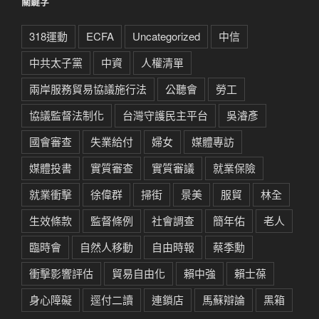
關鍵字
318運動
ECFA
Uncategorized
中信
中共太子黨
中資
人權清單
兩岸服務貿易協議施行法
公聽會
勞工
協議監督法制化
台灣守護民主平台
吳濬彥
國會審查
失業給付
婦女
媒體專訪
媒體投書
實質審查
實質審議
就業保險
就業衝擊
徐偉群
掃街
景美
服貿
林全
生效條款
監督條例
社會調查
簡年佑
老人
臨時會
自然人移動
自由時報
蔡季勳
衝擊影響評估
貿易自由化
賴中強
賴士葆
身心障礙
逕付二讀
連鎖店
馬蘇辯論
黑箱