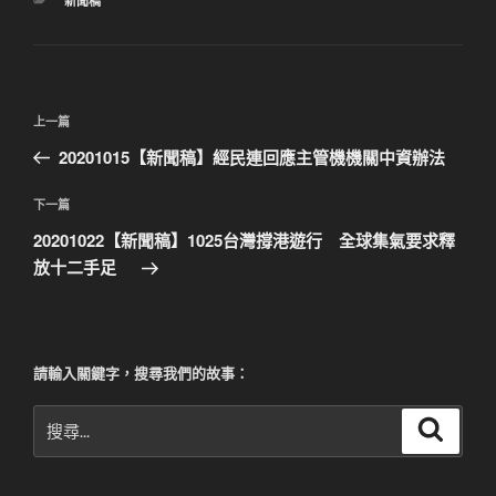
新聞稿
類
文
上
上一篇
章
一
20201015【新聞稿】經民連回應主管機機關中資辦法
導
篇
覽
文
下
下一篇
章
一
20201022【新聞稿】1025台灣撐港遊行 全球集氣要求釋
篇
放十二手足
文
章
請輸入關鍵字，搜尋我們的故事：
搜
搜
尋
尋
關