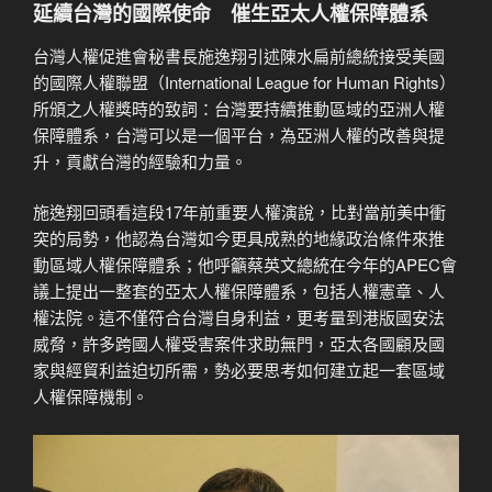
延續台灣的國際使命 催生亞太人權保障體系
台灣人權促進會秘書長施逸翔引述陳水扁前總統接受美國
的國際人權聯盟（International League for Human Rights）
所頒之人權獎時的致詞：台灣要持續推動區域的亞洲人權
保障體系，台灣可以是一個平台，為亞洲人權的改善與提
升，貢獻台灣的經驗和力量。
施逸翔回頭看這段17年前重要人權演說，比對當前美中衝
突的局勢，他認為台灣如今更具成熟的地緣政治條件來推
動區域人權保障體系；他呼籲蔡英文總統在今年的APEC會
議上提出一整套的亞太人權保障體系，包括人權憲章、人
權法院。這不僅符合台灣自身利益，更考量到港版國安法
威脅，許多跨國人權受害案件求助無門，亞太各國顧及國
家與經貿利益迫切所需，勢必要思考如何建立起一套區域
人權保障機制。