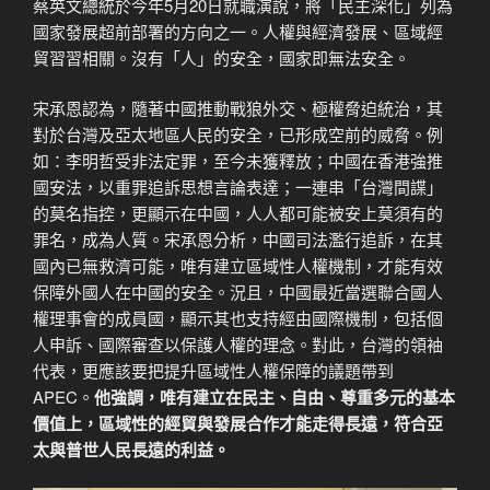
蔡英文總統於今年5月20日就職演說，將「民主深化」列為
國家發展超前部署的方向之一。人權與經濟發展、區域經
貿習習相關。沒有「人」的安全，國家即無法安全。
宋承恩認為，隨著中國推動戰狼外交、極權脅迫統治，其
對於台灣及亞太地區人民的安全，已形成空前的威脅。例
如：李明哲受非法定罪，至今未獲釋放；中國在香港強推
國安法，以重罪追訴思想言論表達；一連串「台灣間諜」
的莫名指控，更顯示在中國，人人都可能被安上莫須有的
罪名，成為人質。宋承恩分析，中國司法濫行追訴，在其
國內已無救濟可能，唯有建立區域性人權機制，才能有效
保障外國人在中國的安全。況且，中國最近當選聯合國人
權理事會的成員國，顯示其也支持經由國際機制，包括個
人申訴、國際審查以保護人權的理念。對此，台灣的領袖
代表，更應該要把提升區域性人權保障的議題帶到
APEC。
他強調，唯有建立在民主、自由、尊重多元的基本
價值上，區域性的經貿與發展合作才能走得長遠，符合亞
太與普世人民長遠的利益。