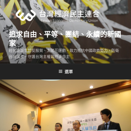
跳
至
主
要
內
追求自由、平等、團結、永續的新國
容
家
經民連誕生於反服貿、太陽花運動，致力抵抗中國政商勢力，防衛
台灣民主，守護台灣主權與經濟自主
選單