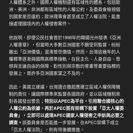
人權體系之外，國際人權機制還有區域性的體系，包括歐
洲、美洲、非洲都有區域性的人權公約，及委員會檢視個
別國家是否違約；歐洲理事會甚至成立了人權法院，能直
接處理國境內的人權侵害案件。
他說明，即便公民社會曾於1998年的韓國光州發表《亞洲
人權憲章》，但當時大多數亞洲國家不願受到監督，紛紛
搬出「亞洲價值」混淆普世價值。然而，台灣這幾年的人
權標準逐漸與國際高標準接軌，在民主化、人身自由、思
想與言論自由的保障、對性別與宗教的尊重等重要指標的
發展上，是許多亞洲國家望之不及的。
因此，黃嵩立建議，台灣適合擔起應建立區域人權保障機
制的責任，讓國際標準來監督各國政府，並以區域機制來
對各國發出警告；
特別以
APEC
為平台，引用聯合國核心的
人權公約為依據，再於APEC
既有架構下設置「亞太人權委
員會」，立即可以處理APEC
國家人權侵害之申訴與必要之
調查。
該委員會是否能進一步發展，在APEC架構下成立
「亞太人權法院」，則有待後續推進。