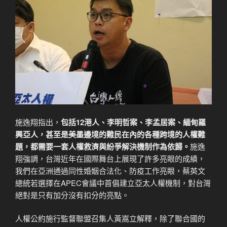
施逸翔指出，
包括
12
港人、李明哲案、李孟居案、緬甸羅
興亞人，甚至是美墨邊境的難民在內的各種跨境的人權難
題，都需要一套人權救濟與紛爭解決機制作為依歸。
施逸
翔強調，台灣近年在國際舞台上展現了許多亮眼的成績，
我們在亞洲通過同性婚姻合法化、防疫工作亮眼，蔡英文
總統若選擇在APEC會議中首倡建立亞太人權機制，對台灣
絕對是只有加分沒有扣分的亮點。
人權公約施行監督聯盟召集人黃嵩立解釋，除了聯合國的