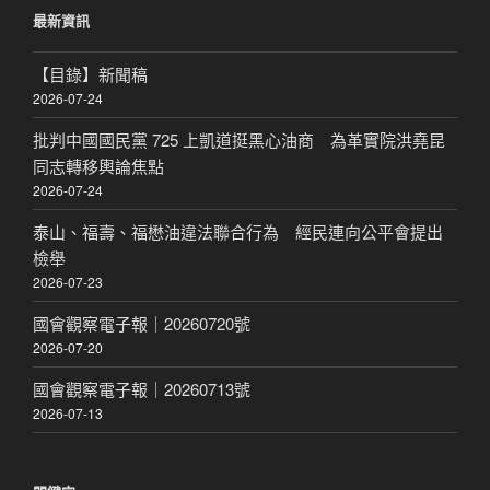
鍵
最新資訊
字:
【目錄】新聞稿
2026-07-24
批判中國國民黨 725 上凱道挺黑心油商 為革實院洪堯昆
同志轉移輿論焦點
2026-07-24
泰山、福壽、福懋油違法聯合行為 經民連向公平會提出
檢舉
2026-07-23
國會觀察電子報｜20260720號
2026-07-20
國會觀察電子報｜20260713號
2026-07-13