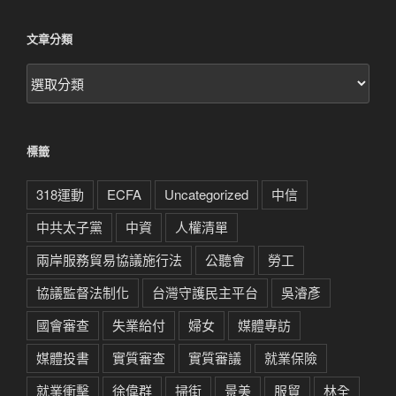
文章分類
文
章
分
類
標籤
318運動
ECFA
Uncategorized
中信
中共太子黨
中資
人權清單
兩岸服務貿易協議施行法
公聽會
勞工
協議監督法制化
台灣守護民主平台
吳濬彥
國會審查
失業給付
婦女
媒體專訪
媒體投書
實質審查
實質審議
就業保險
就業衝擊
徐偉群
掃街
景美
服貿
林全