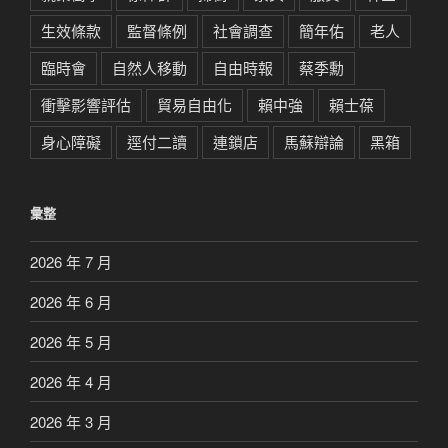
生效條款
監督條例
社會調查
簡年佑
老人
臨時會
自然人移動
自由時報
蔡季勳
衝擊影響評估
貿易自由化
賴中強
賴士葆
身心障礙
逕付二讀
連鎖店
馬蘇辯論
黑箱
彙整
2026 年 7 月
2026 年 6 月
2026 年 5 月
2026 年 4 月
2026 年 3 月