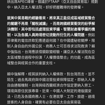
袂出席APEC峰會，倡議於FTAAP（亞太自由貿易區）規劃
中，納入亞太人權法院，好好把握難得的發牌權。
就美中貿易戰的經驗看來，將來真正能促成區域經貿整合
的關鍵不再是「關稅減讓」，而是跨國經貿衝突的紛爭解
決機制，其中即包括處理投資爭議、智慧財產權爭議的機
制，以及各國人員跨境密切流動所衍生的人權問題
，例如
菲律賓的電信詐欺犯應遣返何國？在中國遭秘密關押，限
制人身自由的外國公民、商務人士可否尋求法院救濟？賴
中強指出，台灣應該借鏡歐盟經驗，讓亞太人權法院在亞
太區域整合過程中扮演「人權價值整合」的功能，成為區
域整合與經貿合作的重要支柱。
賴中強解釋，經貿談判納入人權條款，對台灣而言，並不
陌生；過去馬政府與中國洽簽投資保障協定，即納入人身
自由通報機制，台灣與紐西蘭經濟合作協定更納入勞工、
環境與原住民族專章。近來，中國人大制定的港版國安
法，已危及各國商務人士、在港就學、工作、旅遊、過境
旅客的人身自由，確實有必要在亞太自由貿易區