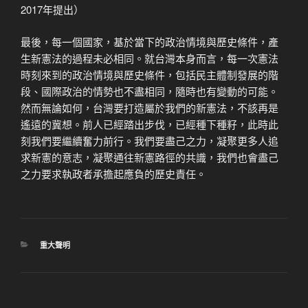
2017年提出）
最後，每一個國家，基於當下的政治情境與歷史條件，產
生新憲法的過程未必相同。就台灣本身而言，每一次憲法
時刻來到的政治情境與歷史條件，包括民主體制發展的階
段、國際政治的情勢也不盡相同，隨時也有變動的可能。
然而無論如何，台灣要打造屬於我們的新憲法，不該再是
遙遠的冀想。前人已經踏出步伐，已經種下種籽，此時此
刻我們要繼續奮力前行。我們要盡己之力，凝聚更多人追
求新憲的意志，凝聚通往新憲路徑的共識，我們也會盡己
之力要求執政者承擔起應負的歷史責任。
分
重大聲明
類