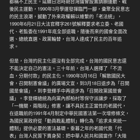
都稱不上民主。延續日治時期台灣議會設置請願運動、戰
後民主運動，1990年3月學運發揮臨門一腳，彙聚全民意志
的民主浪潮，撼動了外來政權賴以維繫的「老法統」，
1990年6月21日大法官釋字261號解釋要求老立委、老國
代、老監委在1991年底全部退職，隨後而來的國會全面改
選、總統直選、政黨輪替，台灣人達成了民主的百年追
求。
但是，台灣的民主化還沒有全部完成，台灣的國民意志還
不能決定自己的憲法。三十年前，台灣人選擇了「不流
血，分期付款」的民主化。1990年3月16日「解散國民大
會，召開制憲會議」的廣場文宣，到3月18日退步為「召開
國是會議」，到李登輝手中再退步為「召開政黨國是會
議」。李登輝總統為向黨內郝柏村等保守派讓步，採取了
「一機關，兩階段」修憲，讓不具民主正當性的老國代，
在退職前的1991年4月制定中華民國憲法第一次增修條文，
為國民黨政府從「動員戡亂體制」轉化為「追求未來統一
體制」提供必要的憲法基礎。垂暮之年的老國代竟「代
表」台灣人民簽下賣身契：把中華人民共和國當作「大陸