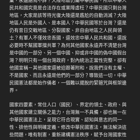
民共和國究竟是合法存在或業障虛枉？中華民國只剩台灣
地區，大家是該等待光復大陸還是尷尬的自動消滅？大陸
地區人民是外國人、是本國人？中華民國等於台灣？還是
仍有昔日交戰地區、分裂國家、非自由地區之人民與領
土？有軍人不僅效忠吾國，還效忠中華人民共和國，還說
必要時不幫國軍擋共軍？為何其他國家永遠弄不清楚台灣
是中國的一部分、另一個中國、抑或非中國的偽中國假台
灣？明明只有一個台灣政府，對內統治正當性完整，卻有
他國宣稱－其他國家還被迫跟著附和，說我們沒有主權、
不是國家、而且永遠是他們的一部分？導致這一切，中華
民國憲法都是始作俑者，一個難以擺脫的緊箍咒與框架邊
界。
國家四要素，常住人口（國民）、界定的領土、政府、與
其他國家建立關係之能力，台灣無一不具備，卻也無一在
中華民國憲法上，呈現它符合現實、認知與意志的同一
性、排他性與明確定義。修改中華民國憲法，無法解決這
些問題，唯有制憲，重新建構憲法秩序，賦予台灣國家性