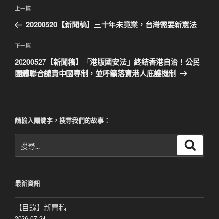
文
上
上一篇
章
一
20200520【新聞稿】三十年未竟業，台灣需要新憲法
導
篇
覽
文
下
下一篇
章
一
20200527【新聞稿】「港版國安法」終結香港自治！公民
篇
團體聯合譴責中國專制，並呼籲落實港人庇護機制
文
章
請輸入關鍵字，搜尋我們的故事：
搜
搜
尋
尋
關
鍵
最新資訊
字:
【目錄】新聞稿
2026-07-24