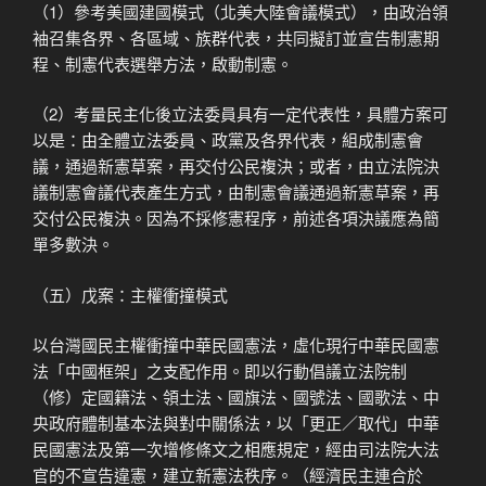
（1）參考美國建國模式（北美大陸會議模式），由政治領
袖召集各界、各區域、族群代表，共同擬訂並宣告制憲期
程、制憲代表選舉方法，啟動制憲。
（2）考量民主化後立法委員具有一定代表性，具體方案可
以是：由全體立法委員、政黨及各界代表，組成制憲會
議，通過新憲草案，再交付公民複決；或者，由立法院決
議制憲會議代表產生方式，由制憲會議通過新憲草案，再
交付公民複決。因為不採修憲程序，前述各項決議應為簡
單多數決。
（五）戊案：主權衝撞模式
以台灣國民主權衝撞中華民國憲法，虛化現行中華民國憲
法「中國框架」之支配作用。即以行動倡議立法院制
（修）定國籍法、領土法、國旗法、國號法、國歌法、中
央政府體制基本法與對中關係法，以「更正／取代」中華
民國憲法及第一次增修條文之相應規定，經由司法院大法
官的不宣告違憲，建立新憲法秩序。（經濟民主連合於