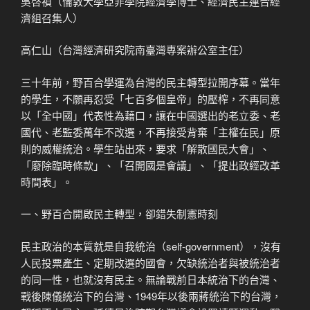
吳啓禎（倫敦大學亞非學院經濟學博士、經濟民主連合經
濟組召集人）
高仁山（台灣經濟研究院南臺灣專案辦公室主任）
三十年前，野百合學運為台灣的民主轉型拉開序幕。當年
的學生，不願再忍受「七百多個皇帝」的壓榨，不再同意
以「全中國」代表性為藉口，讓在中國選出的老立委、老
國代、老監委萬年不改選，不再接受背棄「主權在民」原
則的威權統治。學生站出來，要求「解散國民大會」、
「廢除臨時條款」、「召開國是會議」、「提出政經改革
時間表」。
一、野百合開啟民主轉型，卻錯失制憲時刻
民主政治的本質就是自我統治（self-government），沒有
人民投票產生、定期改選的國會，欠缺統治者與被統治者
的同一性，也就沒有民主。無論戰前日本統治下的台灣、
戰後陳儀統治下的台灣、1949年以後兩蔣統治下的台灣，