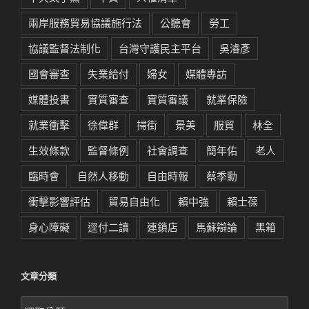
兩岸服務貿易協議施行法
公聽會
勞工
協議監督法制化
台灣守護民主平台
吳濬彥
國會審查
失業給付
婦女
媒體專訪
媒體投書
實質審查
實質審議
就業保險
就業衝擊
徐偉群
掃街
景美
服貿
林全
生效條款
監督條例
社會調查
簡年佑
老人
臨時會
自然人移動
自由時報
蔡季勳
衝擊影響評估
貿易自由化
賴中強
賴士葆
身心障礙
逕付二讀
連鎖店
馬蘇辯論
黑箱
文章分類
文