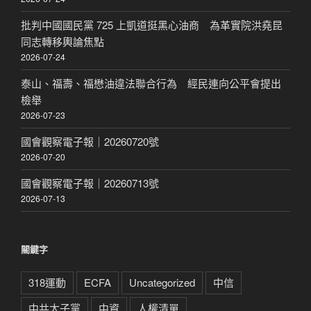
批判中國國民黨 725 上凱道挺黑心油商 為革實院洪堯昆
同志轉移輿論焦點
2026-07-24
泰山、福壽、福懋油違法聯合行為 經民連向公平會提出
檢舉
2026-07-23
國會觀察電子報｜20260720號
2026-07-20
國會觀察電子報｜20260713號
2026-07-13
關鍵字
318運動
ECFA
Uncategorized
中信
中共太子黨
中資
人權清單