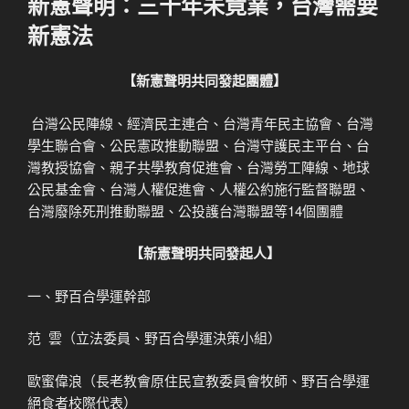
新憲聲明：三十年未竟業，台灣需要
於
新憲法
【新憲聲明共同發起團體】
台灣公民陣線、經濟民主連合、台灣青年民主協會、台灣
學生聯合會、公民憲政推動聯盟、台灣守護民主平台、台
灣教授協會、親子共學教育促進會、台灣勞工陣線、地球
公民基金會、台灣人權促進會、人權公約施行監督聯盟、
台灣廢除死刑推動聯盟、公投護台灣聯盟等14個團體
【新憲聲明共同發起人】
一、野百合學運幹部
范 雲（立法委員、野百合學運決策小組）
歐蜜偉浪（長老教會原住民宣教委員會牧師、野百合學運
絕食者校際代表）