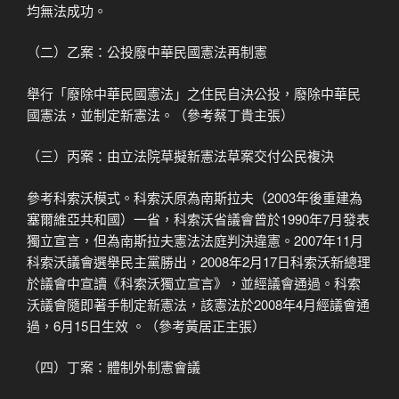
均無法成功。
（二）乙案：公投廢中華民國憲法再制憲
舉行「廢除中華民國憲法」之住民自決公投，廢除中華民
國憲法，並制定新憲法。（參考蔡丁貴主張）
（三）丙案：由立法院草擬新憲法草案交付公民複決
參考科索沃模式。科索沃原為南斯拉夫（2003年後重建為
塞爾維亞共和國）一省，科索沃省議會曾於1990年7月發表
獨立宣言，但為南斯拉夫憲法法庭判決違憲。2007年11月
科索沃議會選舉民主黨勝出，2008年2月17日科索沃新總理
於議會中宣讀《科索沃獨立宣言》，並經議會通過。科索
沃議會隨即著手制定新憲法，該憲法於2008年4月經議會通
過，6月15日生效 。（參考黃居正主張）
（四）丁案：體制外制憲會議