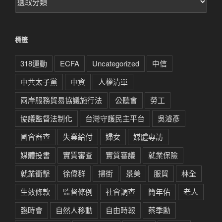
章
分
類
標籤
318運動
ECFA
Uncategorized
中信
中共太子黨
中資
人權清單
兩岸服務貿易協議施行法
公聽會
勞工
協議監督法制化
台灣守護民主平台
吳濬彥
國會審查
失業給付
婦女
媒體專訪
媒體投書
實質審查
實質審議
就業保險
就業衝擊
徐偉群
掃街
景美
服貿
林全
生效條款
監督條例
社會調查
簡年佑
老人
臨時會
自然人移動
自由時報
蔡季勳