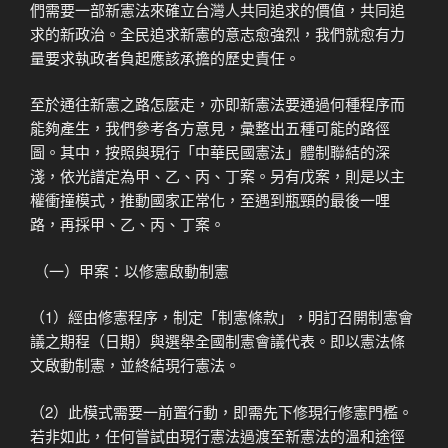
們需要一部新憲法來確立台灣人共同追求的價值，共同追
求的新政治。全民追求新憲的意志愈強烈，我們就愈有力
量要求執政者負起應該承擔的歷史責任。
至於通往新憲之路怎麼走，亦即新憲法要通過何種程序而
能夠產生，我們參考各方意見，彙整出五種可能的路徑
圖。其中，按照與現行「中華民國憲法」體制聯結的深
淺，依光譜定為甲、乙、丙、丁案。另有戊案，則是以主
權衝撞模式，推動國家正常化，至遇到瓶頸的最後一哩
路，再採甲、乙、丙、丁案。
（一）甲案：以修憲啟動制憲
（1）經由修憲程序，制定「制憲條款」，明訂召開制憲會
議之期程（日期）與選舉全國制憲會議代表。即以憲法條
文啟動制憲，並終結現行憲法。
（2）此模式需要一前置行動，即需先下修現行修憲門檻。
若非如此，任何嘗試由現行憲法過渡至新憲法的溫和途徑