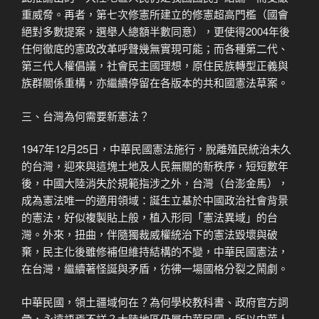
重威脅。再者，第七次修憲所建立的修憲超高門檻（國會
絕對多數提案，選舉人總額半數同意），更使得2004年後
任何徹底的憲政改革呼聲幾無實現可能；而各種第二代、
第三代人權倡議，社會民主國理想，原住民族轉型正義與
族群關係重構，亦繼續停留在各版本的共和國憲法草案。
三、台灣為何需要新憲法？
1947年12月25日，中華民國憲法施行，脫離殖民統治未久
的台灣，迎來與這塊土地及人民無關的新秩序，短短數年
後，中國大陸消失於規範指涉之外，台灣（台澎金馬），
成為憲法唯一的適用領域：誕生立基於中國政治社會背景
的憲法，好似複製貼上般，植入形同「憲法異域」的台
灣。外來，扭曲，伴隨獨裁威權統治下的憲法毀壞與破
棄，民主化後雖修補但維持結構的不變，中華民國憲法，
在台灣，繼續著怪誕與矛盾，彷彿一場國格分裂之鬧劇。
中華民國，領土疆域何在？為何學校教科書、政府官方詞
彙，永遠語焉不詳？大陸地區仍屬中華民國，所以中華人