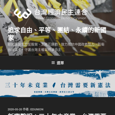
跳
至
主
要
內
追求自由、平等、團結、永續的新國
容
家
經民連誕生於反服貿、太陽花運動，致力抵抗中國政商勢力，防衛
台灣民主，守護台灣主權與經濟自主
選單
發
2020-05-20
作者:
EDUNION
佈