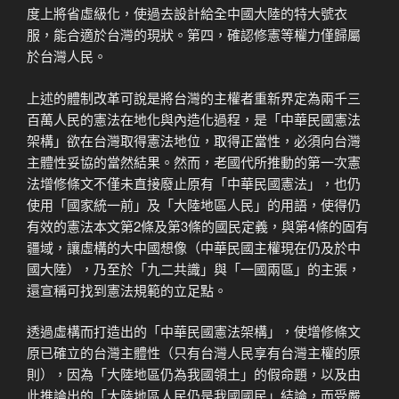
度上將省虛級化，使過去設計給全中國大陸的特大號衣
服，能合適於台灣的現狀。第四，確認修憲等權力僅歸屬
於台灣人民。
上述的體制改革可說是將台灣的主權者重新界定為兩千三
百萬人民的憲法在地化與內造化過程，是「中華民國憲法
架構」欲在台灣取得憲法地位，取得正當性，必須向台灣
主體性妥協的當然結果。然而，老國代所推動的第一次憲
法增修條文不僅未直接廢止原有「中華民國憲法」，也仍
使用「國家統一前」及「大陸地區人民」的用語，使得仍
有效的憲法本文第2條及第3條的國民定義，與第4條的固有
疆域，讓虛構的大中國想像（中華民國主權現在仍及於中
國大陸），乃至於「九二共識」與「一國兩區」的主張，
還宣稱可找到憲法規範的立足點。
透過虛構而打造出的「中華民國憲法架構」，使增修條文
原已確立的台灣主體性（只有台灣人民享有台灣主權的原
則），因為「大陸地區仍為我國領土」的假命題，以及由
此推論出的「大陸地區人民仍是我國國民」結論，而受嚴