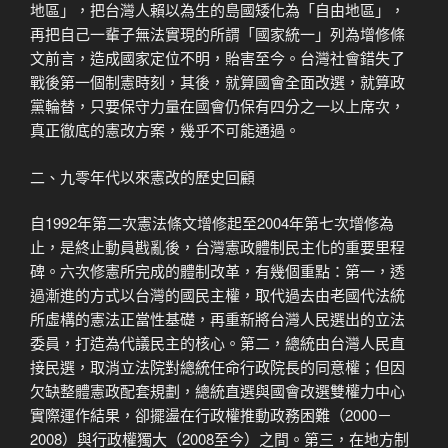
地區」，把台灣人賴以為生的島國矮化為「自由地區」，
再把自己一輩子無法實現的所謂「國家統一」列為增修條
文前言，造成國家定位不明，貽害至今。台灣社會錯失了
戰後第一個制憲時刻，其後，就算國會全面改選，就算政
黨輪替，只要保守力量在國會仍保有四分之一以上席次，
真正徹底的憲改方案，幾乎不可能通過。
二、九零年代以來憲改的歷史回顧
自1992年第二次憲法條文增修起至2004年第七次增修為
止，是終止動員戡亂後，台灣憲政體制民主化的重要里程
碑。六次修憲所完成的體制改革，有幾個重點：第一，透
過漸進的方式以台灣的國民主權，取代過去由老國代法統
所虛構的憲法正當性基礎，再重新將台灣人民選出的立法
委員，打造為代議民主的核心。第二，總統由台灣人民直
接民選，取消立法院對總統任命行政院長的同意權；但因
欠缺整體憲政配套規劃，總統直選與國會改選雙權力中心
實際運作結果，卻擺盪在行政權推動政務困難（2000－
2008）與行政權獨大（2008至今）之間。第三，在地方制