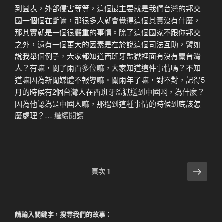
到圖表，外部侵害等等，這個最主要就是我們台灣的邦交
國一個個在斷嘛，那很多人就會覺得這個其實沒有什麼，
那其實就是一個很嚴重的事情。除了這個國家不跟你邦交
之外，還有一個更大的因素是在於說這個司法互助，譬如
說我舉個例子，大家都知道西班牙監獄裡面有沒有關台灣
人？有嘛，關了兩百多位嘛，大家知道這件事情嗎？不知
道嘛因為新聞媒體不報導嘛。關兩年了嘛，對不對，記得5
月的時候有2個台灣人在西班牙監獄送到中國啊，為什麼？
因為他認為是中國人嘛，那遇到這種事情的時候到底該怎
麼處理？…
繼續閱讀
文
下
頁次
1
一
章
頁
分
頁
請輸入關鍵字，搜尋我們的故事：