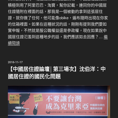
積極到用了阿里巴巴、淘寶，幫你記載，連同你的中國居
住證隨附在裡面的話，那我是一個被動的拿到這張居住
證，就你做了任何，他可能像obike，遍布隨時出現在你家
的信箱裡面。如果在這種狀況的話，剛剛有提到我們要如
實申報，不然就是服公職權益還是參政權，現在如果說中
國居住證氾濫到這種地步的話，我們應該如去因應？…
繼
續閱讀
發
2018-11-17
佈
【中國居住證論壇│第三場次】沈伯洋：中
於
國居住證的國民化問題