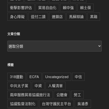
衝擊影響評估
貿易自由化
賴中強
賴士葆
身心障礙
逕付二讀
連鎖店
馬蘇辯論
黑箱
文章分類
文
章
分
類
標籤
318運動
ECFA
Uncategorized
中信
中共太子黨
中資
人權清單
兩岸服務貿易協議施行法
公聽會
勞工
協議監督法制化
台灣守護民主平台
吳濬彥