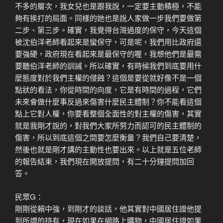
不多的層次，我女兒也是跟我說，一定要主動積極，不能
夠有挨打的局面。同樣的她也是說人家做一步我們要做第
二步、第三步。確實，我覺得台灣過度的保守，今天這個
被沈伯洋老師看起來是蠻保守，可是呢，我們用比政府還
要強硬，政府現在看起來是最保守的喔，我想他們是最需
要聽伯洋老師的訓誡。所以確實，有時候我們到底要用什
麼態度對於我們主權的侵蝕？這個是要從就好像不是一個
點狀的看法，你從時間的向度，它是有時間的過程，它們
未來會做什麼事反過來傷害什麼民主體制？你不能看這個
點上它對人權，你要看整個全面性的對主權的傷害，其實
就是我剛才說的，對我們大家所努力而認可的民主體制的
傷害，所以到底這個之間要怎麼衡量？我們自己要清楚，
然後也就是剛才講的主動性也要出來。以上就是五位老師
的報告結束，我們現在開放提問，有二十分鐘提問加回
答。
民眾G：
剛剛從賴中強，到剛才的談話，他其實對中國居住證他提
到所謂的持有，現在如果在網路上購物，中國居住證如果