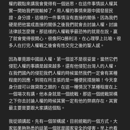
權的觀點來講我會覺得有一個迷思，在這件事情談人權其
實一開始我們就輸掉了，用人權的事情來跟中國發居民
證、身分證，這樣的一件事情沒有直接的關係，因為我們
硬是把他當成直接的關係之後我們就會去討論人權，討論
法律該怎麼做，那這樣的人權戰爭最恐怖的就是在說，贏
了就會覺得很開心，很像阿Q勝利法，在心理學上比喻，很
多人在打完人權戰之後會有性交完之後的聖人感。
因為畢竟跟中國談人權，第一個並不是很妥當，當然它們
侵犯人權的事蹟是越來越多，還有他侵犯台灣人的人權，
在我們國內的侵犯我們人權的時候當然我們一定會有某種
程度的因應，到現在所主張的是一種便民措施嘛！今天拿
身分證可以做貸款之類的，在這一種情況下某種程度在上
一個場次有講，他本身就是一個統戰，那這一個統戰架構
之下你去討論人權的時候其實一定有他的弊病存在，其實
最主要是要跟大家講這個點。
我從頭講起，先有一個架構感，目前統戰的一個方式，大
家如果夠熟悉的話第一個就是國家安全的侵害。早上也看