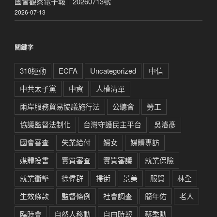
國會觀察電子報｜20260713號
2026-07-13
關鍵字
318運動
ECFA
Uncategorized
中信
中共太子黨
中資
人權清單
兩岸服務貿易協議施行法
公聽會
勞工
協議監督法制化
台灣守護民主平台
吳濬彥
國會審查
失業給付
婦女
媒體專訪
媒體投書
實質審查
實質審議
就業保險
就業衝擊
徐偉群
掃街
景美
服貿
林全
生效條款
監督條例
社會調查
簡年佑
老人
臨時會
自然人移動
自由時報
蔡季勳