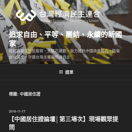
跳
至
主
要
內
追求自由、平等、團結、永續的新國
容
家
經民連誕生於反服貿、太陽花運動，致力抵抗中國政商勢力，防衛
台灣民主，守護台灣主權與經濟自主
選單
標籤:
中國居住證
發
2018-11-17
佈
【中國居住證論壇│第三場次】現場觀眾提
於
問