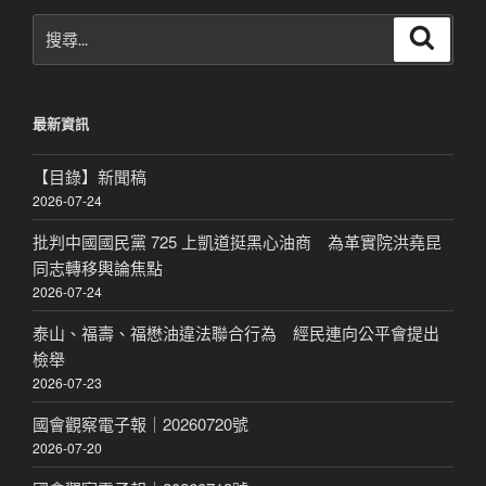
搜
搜
尋
尋
關
鍵
最新資訊
字:
【目錄】新聞稿
2026-07-24
批判中國國民黨 725 上凱道挺黑心油商 為革實院洪堯昆
同志轉移輿論焦點
2026-07-24
泰山、福壽、福懋油違法聯合行為 經民連向公平會提出
檢舉
2026-07-23
國會觀察電子報｜20260720號
2026-07-20