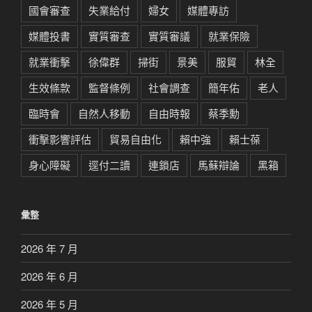
國會審查
失業給付
婦女
媒體專訪
媒體投書
實質審查
實質審議
就業保險
就業衝擊
徐偉群
掃街
景美
服貿
林全
生效條款
監督條例
社會調查
簡年佑
老人
臨時會
自然人移動
自由時報
蔡季勳
衝擊影響評估
貿易自由化
賴中強
賴士葆
身心障礙
逕付二讀
連鎖店
馬蘇辯論
黑箱
彙整
2026 年 7 月
2026 年 6 月
2026 年 5 月