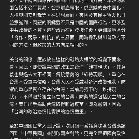
面包括不公平貿易、智慧財產竊取、供應鏈的去中國化、
人權與國安制裁等。在思想層面，美國及其民主盟友也日
益意識到，問題的關鍵還不只是中國的國際行為，更涉及
中共政權的本質。這些政策在拜登接任後，更細緻地區分
「合作、競爭、對抗」的三層面，同時採取與川普政府不
同的方法，但政策的大方向是相同的。
美台的關係，應該放在這樣的戰略大框架的轉變下面來
看。因此，即使說美國的政策是台海「維持現狀」，其意
義也與過去大不相同。傳統意義的「維持現狀」，重心在
台灣不受軍事侵略，台灣人民不受威嚇脅迫改變現狀，防
禦的重心是獨立存在的台灣。當前局勢下的「維持現
狀」，不僅限於獨立存在的台灣，防禦的還包括民主的台
灣。美日出手捐助台灣取得新冠疫苗，即為適例，因為
「台灣的政治疫情比實際的疫情嚴重」。
至於中國國民黨人士所說，坎貝爾一番話意味著台灣應該
回到「中華民國」並開啟兩岸對話，更完全是把國內政治