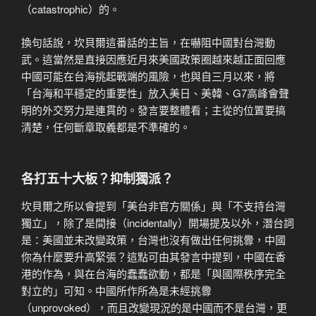
（catastrophic）的。
換句話說，坎貝爾這番話的主旨，在嚇阻中國對台灣動
武。這當然是直接因應近月來美國政策圈越來越正面回應
中國可能在台海挑起戰端的風險，也與自三月以來，將
「台海和平穩定的重要性」放入美日、美韓、G7高峰會聲
明的外交努力是連貫的。發言要整體看；主從的位置要搞
清楚，任何斷章取義都是不準確的。
各打五十大板？抑制獨派？
坎貝爾之所以會提到「美台非官方關係」與「不支持台灣
獨立」，除了是間接（incidentally）開場提及以外，潛台詞
是：美國並未改變政策，台灣也沒有做出任何挑釁，中國
你為什麼要升高緊張？這點可由其發言中提到，中國在香
港的作為，與在台海的蠢蠢欲動，都是「與國際秩序完全
對立的」可知。中國所作所為是未經挑釁
（unprovoked），而且改變現況的是中國而不是台灣，更