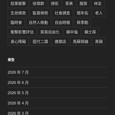
就業衝擊
徐偉群
掃街
景美
服貿
林全
生效條款
監督條例
社會調查
簡年佑
老人
臨時會
自然人移動
自由時報
蔡季勳
衝擊影響評估
貿易自由化
賴中強
賴士葆
身心障礙
逕付二讀
連鎖店
馬蘇辯論
黑箱
彙整
2026 年 7 月
2026 年 6 月
2026 年 5 月
2026 年 4 月
2026 年 3 月