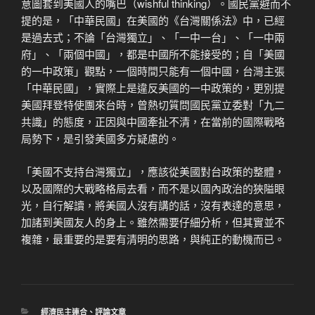
意圖套到美國人的嘴巴（wishful thinking）。國民黨避而不
提的是，「中華民國」在美國的《台灣關係法》中，已經
是過去式；不論「台灣獨立」、「一中一台」、「一中兩
府」、「兩個中國」，都是中國所不能接受的；自「美國
的一中政策」觀點，一個時間只能有一個中國，台灣主張
「中華民國」，實際上是違反美國的一中政策的，更別提
美國拜登特使團來台時，曾熱切質問國民黨立委對「九二
共識」的態度，正因與中國牽扯不清，在當前的國際戰略
局勢下，是引發美國多方疑慮的。
「美國不支持台灣獨立」，應該從美國對台政策的整體，
以及國際的大戰略格局去看，而不是以國內政治的狹隘眼
光，自行解讀，將美國人沒有講的話，沒有表達的意思，
加諸到美國友人的身上。雖然需要仔細分析，但其實並不
複雜，最重要的是要有清明的思路，與純正的動機而已。
分
經濟民主連合
、
評論文章