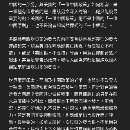
中國的一部分」與美國的「一個中國政策」如何相容，是
一個極有深意的問題，應該另文深入討論。此處只能說最
重要的點：美國的「一個中國政策」絕不是中國的「一個
中國原則」，也不是論者想當然爾式的「一中框架」。
各路論者將坎貝爾的發言與前國安會祕書長邱義仁的發言
連結起來，認為美國在呼應邱義仁所說「台灣獨立不可
能」，或是「美國根本不支持」等語，用意在抑制台派／
獨派，甚至是警告蔡政府。我個人認為這都是單純以國內
觀點來解讀坎貝爾的發言。
坎貝爾是印太、亞洲及中國政策的老手，也與許多政界人
士熟識，美國很知道台灣政壇發生什麼事，但針對台灣特
定發言回應？美國甚少做這種事，而且邱義仁的只是在陳
水扁廣播中的對談，層級根本不用美國特地發言。更何
況，邱義仁所講的也不只是上述兩句，他也講應該繼續努
力。若是美國真要抑制獨派，也應該是出言駁斥而非呼
應。最重要的，如前文所述，坎貝爾的發言根本不是衝著
台灣而言，語句與上下文情境更是沒有講到台灣國內的政