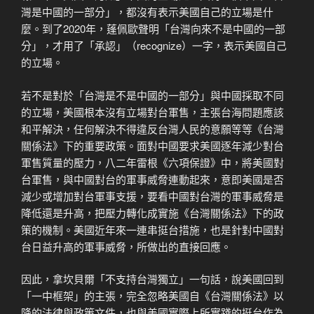
灣是中國的一部分」，都沒有表示美國自己的立場是什
麼。到了2020年，蓬佩歐聲明「台灣向來不是中國的一部
分」，才用了「承認」（recognize）一字，表示美國自己
的立場。
若不是對於「台灣是不是中國的一部分」與中國採取不同
的立場，美國根本沒有立場對台軍售，主張台海問題應該
和平解決，任何解決不得違反台灣人民的意願等等《台灣
關係法》下的重要政策。面對中國要求美國逐年減少對台
軍售質量的壓力，八二年雷根《六項保證》中，將美國對
台軍售，與中國對台的軍事威脅連動起來，意即美國是否
減少或增加對台軍事支援，要看中國對台灣的軍事威脅是
降低還是升高，把壓力轉化成實施《台灣關係法》下的政
策的機制。美國近年來一連串挺台措施，也是針對中國對
台日益升高的軍事威脅，所做出的直接回應。
因此，拿坎貝爾「不支持台灣獨立」一句話，說美國回到
「一中框架」的主張，完全忽略美國自《台灣關係法》以
降的法律與政策文件，也與美國實際上所實踐的挺台作為