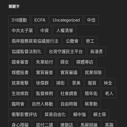
關鍵字
318運動
ECFA
Uncategorized
中信
中共太子黨
中資
人權清單
兩岸服務貿易協議施行法
公聽會
勞工
協議監督法制化
台灣守護民主平台
吳濬彥
國會審查
失業給付
婦女
媒體專訪
媒體投書
實質審查
實質審議
就業保險
就業衝擊
徐偉群
掃街
景美
服貿
林全
生效條款
監督條例
社會調查
簡年佑
老人
臨時會
自然人移動
自由時報
蔡季勳
衝擊影響評估
貿易自由化
賴中強
賴士葆
身心障礙
逕付二讀
連鎖店
馬蘇辯論
黑箱