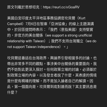
原文刊載於思想坦克：https://reurl.cc/xGoaRV
美國白宮印度太平洋地區事務協調官坎貝爾（Kurt
Campbell）7月6日在智庫「亞洲協會」的線上主題演講
中，於回答提問時表示：「我們（意指美國）支持堅實
的，非官方的美台關係（we support a strong unofficial
relationship with Taiwan）；我們不支持台灣獨立（we do
not support Taiwan independence）。」
坎貝爾這番話在台灣政界、輿論界引發相當多的討論，也
帶出非常多不同的觀點，事涉美中台關係的重要面向，我
們不妨對此更深入探討。任何政策立場的討論，必須基於
對政策立場的內容，以及發言者說了什麼，其表達的情境
是什麼有精確的理解，而不是加入論者自己的解讀。因
此，第一個面向是，坎貝爾到底對誰而說？其主要訊息是
什麼？