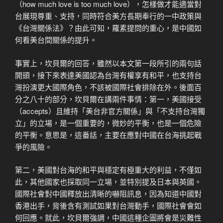
（how much love is too much love），怎樣做才能適當對
台展現尊重、支持，同時符合美方長期奉行的一中政策與
《台灣關係法》？由此可知，羅素提問的重心，是中國如
何看美台間關係的提升。
事實上，坎貝爾的回答，雖然以本文第一段所引的兩句話
開頭，接下來表達美國認為台灣有權享有和平，也支持台
灣扮演更大國際角色，不該被國際社會排除在外。後面百
分之八十的部分，坎貝爾在講兩件事情：第一，美國接受
（accepts）且維持「美台非官方關係」與「不支持台灣獨
立」的立場，是一個重要的，微妙的平衡，也是一個危險
的平衡。意思是，這番話，主要在應對中國在台海挑起戰
爭的風險。
第二，美國對台海的和平與穩定有極重大的利益，不僅如
此，其他國家也採取同一立場，並特別提及日本與英國。
國際社會對中國釋放出清晰的嚇阻訊息，因為知道中國對
香港出手，背後含有測試如果對台灣動手，國際社會會如
何回應。就此，坎貝爾強調，中國這種企圖將會是災難性