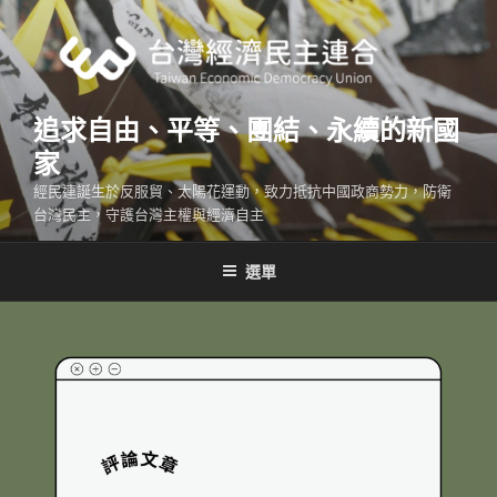
跳
至
主
要
內
追求自由、平等、團結、永續的新國
容
家
經民連誕生於反服貿、太陽花運動，致力抵抗中國政商勢力，防衛
台灣民主，守護台灣主權與經濟自主
選單