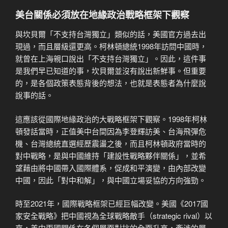
美台關係必須放在地緣政治戰略框架下觀察
與坎貝爾「不支持台灣獨立」類似的話，美國官方過去出
現過，而且層級還更高。柯林頓總統1998年訪問中國時，
就曾在上海親口說出「不支持台灣獨立」。因此，這件事
是我們早已知道的事，坎貝爾並沒有說出新鮮事。但重要
的，是各個政策表態背後的想法，也就是表態者為什麼說
說事的話。
這應該從國際地緣政治的大戰略框架下觀察。1998年柯林
頓發話當時，正值美中台間因為李登輝訪美、台海飛彈危
機、台灣總統直選經歷震盪之後，而且柯林頓政府當時的
對中戰略，是與中國維持「建設性戰略夥伴關係」，並希
望藉由將中國帶入國際體系，促成和平演變，由內部改變
中國，因此「對中和解」，與中國立場妥協的方向強勁。
時至2021年，國際戰略框架已經巨幅改變。美國《2017國
家安全戰略》把中國視為全球戰略敵手（strategic rival）以
來，美中兩國關係在各個層面對抗的全面升高，牽涉的層