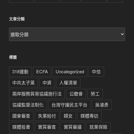
文章分類
文
章
分
類
標籤
318運動
ECFA
Uncategorized
中信
中共太子黨
中資
人權清單
兩岸服務貿易協議施行法
公聽會
勞工
協議監督法制化
台灣守護民主平台
吳濬彥
國會審查
失業給付
婦女
媒體專訪
媒體投書
實質審查
實質審議
就業保險