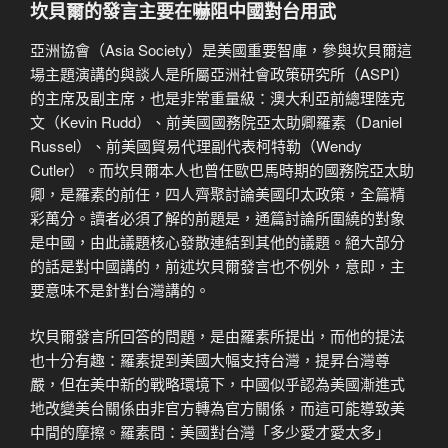
坎貝爾的發言主要在嚇阻中國對台用武
亞洲協會（Asia Society）是美國重要智庫，參與坎貝爾這
場主題演講的與談人是所屬亞洲社會政策研究所（ASPI）
的主席及副主席，也是非常重量級：澳大利亞前總理陸克
文（Kevin Rudd）、前美國國務院亞太助卿羅素（Daniel
Russel）、前美國貿易代理副代表柯特勒（Wendy
Cutler）。而坎貝爾本人也曾任歐巴馬時期的國務院亞太助
卿，是羅素的前任，四人齊聚討論美國印太政策，全篇精
彩萬分。讀者必須了解的前題是，通篇討論所圍繞的對象
是中國，由此議題核心發散連結到其他的議題。絕大部分
的話是對中國講的，前述坎貝爾發言也不例外，意即，主
要意味不是針對台灣講的。
坎貝爾發言所回答的問題，是由羅素所提出，而他的提法
也十分有趣：羅素提到美國大幅支持台灣，提昇台灣尊
嚴，但在美中新的戰略環境下，中國似乎認為美國漸進式
地改變美台關係由非官方轉為官方關係，而這可能導致美
中間的摩擦。羅素問：美國對台灣「多少愛才愛太多」