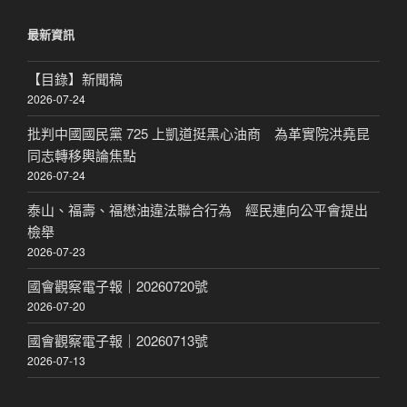
鍵
最新資訊
字:
【目錄】新聞稿
2026-07-24
批判中國國民黨 725 上凱道挺黑心油商 為革實院洪堯昆
同志轉移輿論焦點
2026-07-24
泰山、福壽、福懋油違法聯合行為 經民連向公平會提出
檢舉
2026-07-23
國會觀察電子報｜20260720號
2026-07-20
國會觀察電子報｜20260713號
2026-07-13