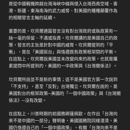
是從中國戰機跨越台灣海峽中線與侵入台灣西南空域、香
港、新疆、東海南海的武力威脅、對美國的種種顛覆作為
的相關發言主軸的延續。
重要的是，坎貝爾通篇發言沒有對台灣政府或執政黨有一
絲一毫的保留、不滿或指責。坎貝爾講的是美國自己的政
策，發言的主旨是針對中國的威脅。坎貝爾提到的「平
衡」，是在「美國挺台」與恪遵既有政策框架間的平衡。
在這點上，坎貝爾說美國並未改變向來的政策，也就是羅
素提問中所提到的，美國的一中政策與《台灣關係法》。
坎貝爾所說並不是新的事情；這不是美國官方第一次說到
「不支持」，甚至「反對」台灣獨立。坎貝爾在說的，是
美國對台的框架政策─美國的「一個中國政策」與《台灣關
係法》─沒有改變。
在這點上，川普時期的前國務卿蓬佩歐，在作出「台灣向
來不是中國的一部分」聲明後，美國國務院同樣澄清，美
國仍恪遵自己的「一個中國政策」。有關「台灣向來不是