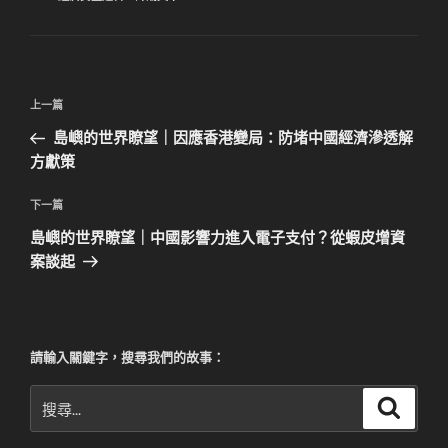
類
文
上
上一篇
章
一
島嶼的世界瞭望｜因應香港變局：防堵中國經濟滲透解
導
篇
方獻策
覽
文
章
下
下一篇
一
島嶼的世界瞭望｜中國影響力進入電子支付？從蝦皮增資
篇
案談起​
文
章
請輸入關鍵字，搜尋我們的故事：
搜
搜
尋
尋
關