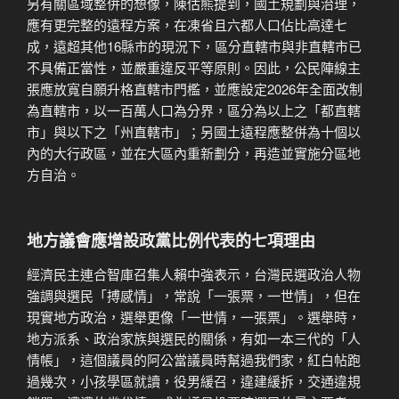
另有關區域整併的想像，陳估熊提到，國土規劃與治理，
應有更完整的遠程方案，在凍省且六都人口佔比高達七
成，遠超其他16縣市的現況下，區分直轄市與非直轄市已
不具備正當性，並嚴重違反平等原則。因此，公民陣線主
張應放寬自願升格直轄市門檻，並應設定2026年全面改制
為直轄市，以一百萬人口為分界，區分為以上之「都直轄
市」與以下之「州直轄市」；另國土遠程應整併為十個以
內的大行政區，並在大區內重新劃分，再造並實施分區地
方自治。
地方議會應增設政黨比例代表的七項理由
經濟民主連合智庫召集人賴中強表示，台灣民選政治人物
強調與選民「搏感情」，常說「一張票，一世情」，但在
現實地方政治，選舉更像「一世情，一張票」。選舉時，
地方派系、政治家族與選民的關係，有如一本三代的「人
情帳」，這個議員的阿公當議員時幫過我們家，紅白帖跑
過幾次，小孩學區就讀，役男緩召，違建緩拆，交通違規