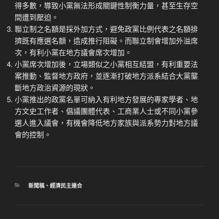
得多數，導致小黨無法形成關鍵性制衡力量，甚至生存空
間遭到壓迫。
聯立制之名額是採外加方式，避免政黨比例代表之名額排
擠既有應選名額，造成推行阻礙。而聯立制會增加外溢席
次，有利小黨在地方議會席次增加。
小黨席次增加後，立場類似之小黨相互結盟，有利重要法
案推動、監督地方政府，並逐漸打破地方派系結合大黨壟
斷地方政治資源的現狀。
小黨推出的政黨名單可納入有利地方發展的專家學者、地
方文史工作者、倡議團體代表、工商業人士或不同小黨參
選人進入議會，有機會降低地方家族與派系勢力對地方議
會的控制。
分
新聞稿
、
經濟民主連合
類