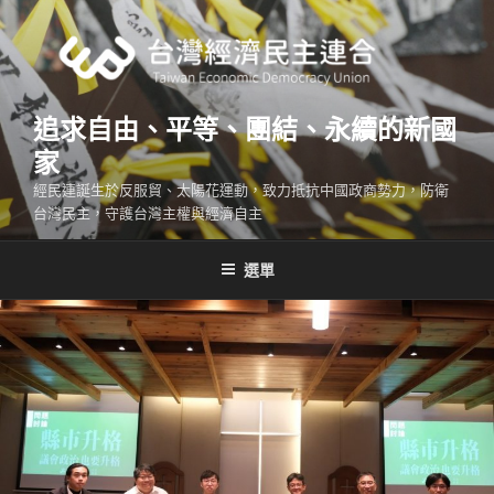
跳
至
主
要
內
追求自由、平等、團結、永續的新國
容
家
經民連誕生於反服貿、太陽花運動，致力抵抗中國政商勢力，防衛
台灣民主，守護台灣主權與經濟自主
選單