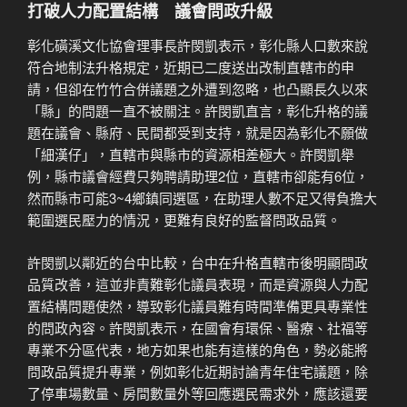
打破人力配置結構 議會問政升級
彰化磺溪文化協會理事長許閔凱表示，彰化縣人口數來說
符合地制法升格規定，近期已二度送出改制直轄市的申
請，但卻在竹竹合併議題之外遭到忽略，也凸顯長久以來
「縣」的問題一直不被關注。許閔凱直言，彰化升格的議
題在議會、縣府、民間都受到支持，就是因為彰化不願做
「細漢仔」，直轄市與縣市的資源相差極大。許閔凱舉
例，縣市議會經費只夠聘請助理2位，直轄市卻能有6位，
然而縣市可能3~4鄉鎮同選區，在助理人數不足又得負擔大
範圍選民壓力的情況，更難有良好的監督問政品質。
許閔凱以鄰近的台中比較，台中在升格直轄市後明顯問政
品質改善，這並非責難彰化議員表現，而是資源與人力配
置結構問題使然，導致彰化議員難有時間準備更具專業性
的問政內容。許閔凱表示，在國會有環保、醫療、社福等
專業不分區代表，地方如果也能有這樣的角色，勢必能將
問政品質提升專業，例如彰化近期討論青年住宅議題，除
了停車場數量、房間數量外等回應選民需求外，應該還要