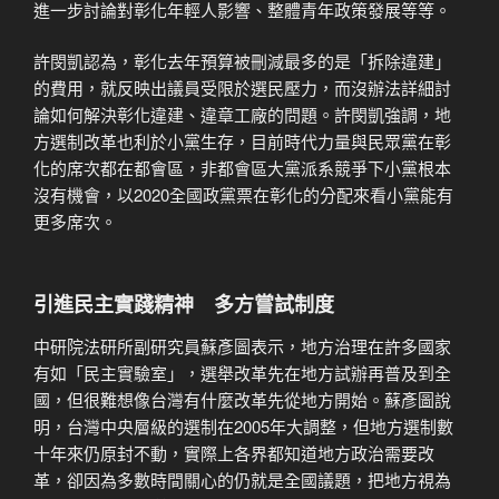
進一步討論對彰化年輕人影響、整體青年政策發展等等。
許閔凱認為，彰化去年預算被刪減最多的是「拆除違建」
的費用，就反映出議員受限於選民壓力，而沒辦法詳細討
論如何解決彰化違建、違章工廠的問題。許閔凱強調，地
方選制改革也利於小黨生存，目前時代力量與民眾黨在彰
化的席次都在都會區，非都會區大黨派系競爭下小黨根本
沒有機會，以2020全國政黨票在彰化的分配來看小黨能有
更多席次。
引進民主實踐精神 多方嘗試制度
中研院法研所副研究員蘇彥圖表示，地方治理在許多國家
有如「民主實驗室」，選舉改革先在地方試辦再普及到全
國，但很難想像台灣有什麼改革先從地方開始。蘇彥圖說
明，台灣中央層級的選制在2005年大調整，但地方選制數
十年來仍原封不動，實際上各界都知道地方政治需要改
革，卻因為多數時間關心的仍就是全國議題，把地方視為