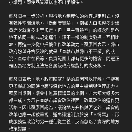
小議題，即使品質糟糕也不出手解決。
蘇彥圖進一步分析，現行地方制度法的內容規定制式，沒
有彈性空間讓地方「做制度實驗」，例如人口規模多少議
員席次就有多少等規定，但「民主實驗室」的概念則是各
地不依同一制式規定運作，讓不一樣的制度發揮、互相比
較，再進一步從中擇優化作改革動力。蘇彥圖表示，縣市
政府盼望升格反映的就是「直轄市與縣市不平權」的狀
況，直轄市在職等、負責範圍上都有更多的機會，問題正
是因為地方制度法把各層級政府權能訂的太死板。
蘇彥圖表示，地方政府盼望升格的原因可以理解，但擁有
更多權能的同時也應該深化地方的民主機制與治理能力。
蘇彥圖舉例，議會中無黨籍議員的比例，非六都大概多六
都三成，表示在直轄市議會政治裡面，政黨政治的運作更
活絡。因此蘇彥圖認為，議論地方升格與否之外，議會的
改革也應一起被重視，避免讓選制流於投「人情票」，形
成服務型政治的另一種仕從主義，反而忽略了實際的地方
政策討論。