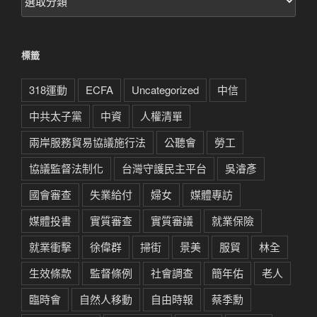
章
分
類
標籤
318運動
ECFA
Uncategorized
中信
中共太子黨
中資
人權清單
兩岸服務貿易協議施行法
公聽會
勞工
協議監督法制化
台灣守護民主平台
吳濬彥
國會審查
失業給付
婦女
媒體專訪
媒體投書
實質審查
實質審議
就業保險
就業衝擊
徐偉群
掃街
景美
服貿
林全
生效條款
監督條例
社會調查
簡年佑
老人
臨時會
自然人移動
自由時報
蔡季勳