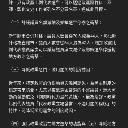
線，只有政黨比例代表選舉，可以透過政黨將竹科工程
師、彰化文史工作者列名不分區名單，達成此目標。
（二）舒緩議員名額減縮及鄉鎮選舉停辦之衝擊：
新竹縣市合併升格，議員人數會從70人減為44人，彰化縣
升格為直轄市，議員人數會從54人減為42人，增加政黨比
例代表議員席次可以緩解議員席次減少及鄉鎮選舉停辦對
地方政治之衝擊。
（三）降低政黨惡鬥、濫用罷免的制度誘因：
近年來，特定政黨的仇恨動員與濫用罷免，為民主制度的
穩定帶來隱憂，尤其以複數選區當選的小黨議員，遭大黨
動員發動罷免（例如時代力量的黃婕），最為荒謬。政黨
比例代表議員「代表政黨立場發言，不適用罷免程序」的
特性，可降低濫用罷免的制度誘因。
（四）強化政黨政治在地方選舉的功能與（五）降低地方