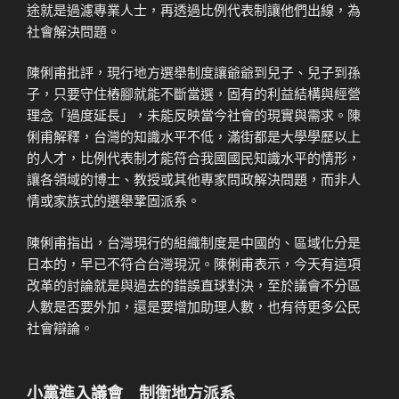
途就是過濾專業人士，再透過比例代表制讓他們出線，為
社會解決問題。
陳俐甫批評，現行地方選舉制度讓爺爺到兒子、兒子到孫
子，只要守住樁腳就能不斷當選，固有的利益結構與經營
理念「過度延長」，未能反映當今社會的現實與需求。陳
俐甫解釋，台灣的知識水平不低，滿街都是大學學歷以上
的人才，比例代表制才能符合我國國民知識水平的情形，
讓各領域的博士、教授或其他專家問政解決問題，而非人
情或家族式的選舉鞏固派系。
陳俐甫指出，台灣現行的組織制度是中國的、區域化分是
日本的，早已不符合台灣現況。陳俐甫表示，今天有這項
改革的討論就是與過去的錯誤直球對決，至於議會不分區
人數是否要外加，還是要增加助理人數，也有待更多公民
社會辯論。
小黨進入議會 制衡地方派系