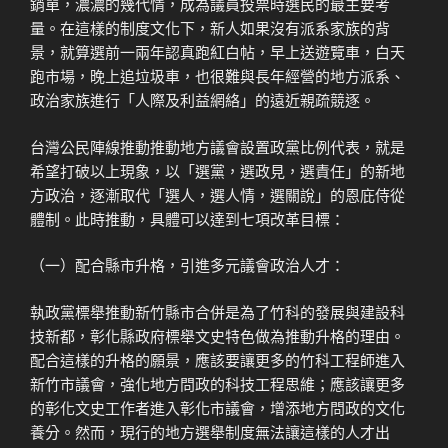
銷單，濃濃的幾代情，成為議員投票時選民的最主要考
量。在這樣的制度文化下，新人如果沒有派系家族的背
景，就算選前一兩年認真跑紅白帖，早上送遊覽車，白天
跑市場，晚上追垃圾車，也很難與長年經營的地方派系、
政治家族進行「人際及利益網絡」的遠近親疏競逐。
台灣公民陣線推動推動地方議會設置政黨比例代表，就是
希望打破以上現象，以「選黨，選政見，選責任」的新地
方政治，逐漸取代「選人，選人情，選關說」的恩庇侍從
體制。此時推動，具體可以達到七項改革目標：
（一）配合縣市升格，引進多元議會政治人才：
執政黨標舉推動新竹縣市合併是為了竹科的發展與建設科
技新都，彰化縣政府標舉文史特色做為推動升格的理由。
配合這樣的升格的願景，應該要讓更多的竹科工程師進入
新竹市議會，強化地方問政的科技工程思維；應該讓更多
的彰化文史工作者進入彰化市議會，增添地方問政的文化
養分。然而，現行的地方選舉制度無法讓這樣的人才出