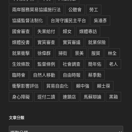
兩岸服務貿易協議施行法
公聽會
勞工
協議監督法制化
台灣守護民主平台
吳濬彥
國會審查
失業給付
婦女
媒體專訪
媒體投書
實質審查
實質審議
就業保險
就業衝擊
徐偉群
掃街
景美
服貿
林全
生效條款
監督條例
社會調查
簡年佑
老人
臨時會
自然人移動
自由時報
蔡季勳
衝擊影響評估
貿易自由化
賴中強
賴士葆
身心障礙
逕付二讀
連鎖店
馬蘇辯論
黑箱
文章分類
文