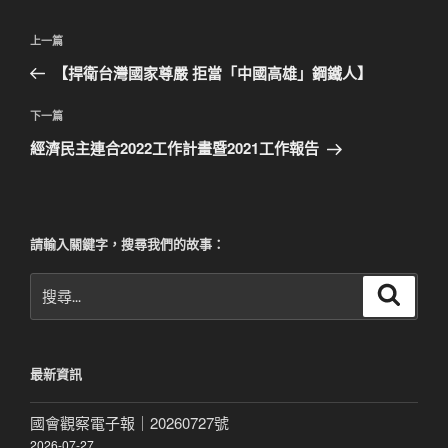
文
上
上一篇
章
一
【捍衛台灣國家尊嚴 拒當「中國高雄」鋼鐵人】
導
篇
覽
文
下
下一篇
章
一
經濟民主連合2022工作計畫暨2021工作報告
篇
文
章
請輸入關鍵字，搜尋我們的故事：
搜
搜
尋
尋
關
鍵
最新資訊
字:
國會觀察電子報｜20260727號
2026-07-27