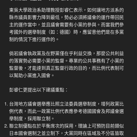
東吳大學政治系助理教授彭睿仁表示，如何讓地方派系的
縣市議員影響力降到最低，勢必必須將議會的運作帶回民
主的運作當中，並且議會需要有小黨的參與。而當我們參
考國外的選舉制度（如：德國）時，應留意他們是在多黨
制的情況下進行運作的。
倘若議會執政黨及在野黨僅在乎利益交換，那麼公共利益
的落實勢必需要小黨的監督。專業的公共事務有了小黨的
監督後，才能達到真正監督行政的目的，而比例代表制可
以幫助小黨進入國會。
彭睿仁更提出以下建議重點：
台灣地方議會選舉應比照立法委員選舉制度，增列政黨比
例代表，而此一政黨比例代表應參考德國國會及邦議會選
舉制度，採用聯立制。
聯立制優點在於平衡席次的採用，理論上可預防目前類似
日本國會選制之並立制下，大黨同時在區域及不分區皆取