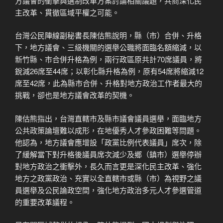
方議會的衝擊與選制改革方案討論相關議題，共商深化民
主改革、貫徹區域平權之可能。
台灣公民陣線副秘書長陳估熊說明，縣（市）合併、升格
下，地方議會、三級機關的選舉公職將面臨名額縮減，以
新竹縣、市合併升格為例，兩行政區原共計70席議員，將
銳減26席至44席；以彰化縣升格為例，原有54席將縮減12
席至42席，此為縣市合併、升格對地方政治工作者最大的
挑戰，卻也是地方議會改革的契機。
陳估熊指出，台灣直轄市及縣市議會議員選舉，面臨地方
公共政策論壇難以成形，在地優秀人才參政困難等問題。
他認為，地方議會應增設「政黨比例代表議員」席次，除
了緩解當下對升格後議員席次減少及鄉（鎮市）選舉停辦
對地方政治之衝擊外，長久而言更是深化民主改革、強化
地方之政黨政治、充實以全直轄市或縣（市）為視野之議
員選舉及公民論政空間，強化地方政治多元人才參選管道
的重要改革議程。