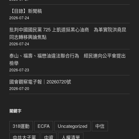
【目錄】新聞稿
2026-07-24
批判中國國民黨 725 上凱道挺黑心油商 為革實院洪堯昆
同志轉移輿論焦點
2026-07-24
泰山、福壽、福懋油違法聯合行為 經民連向公平會提出
檢舉
2026-07-23
國會觀察電子報｜20260720號
2026-07-20
關鍵字
318運動
ECFA
Uncategorized
中信
中共太子黨
中資
人權清單