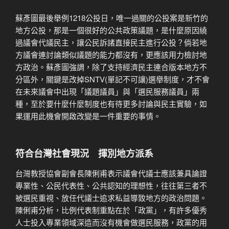
蘇彥圖最後舉例1218公投日，唯一過關的公投案是新竹的
地方公投，那是一個很好的公共政策議題，是什麼原因繞
過議會代議民主，讓公民訴諸直接民主進行公投？倘若地
方議會連討論類似議題的能力都沒有，更應該用力檢討地
方政治。蘇彥圖強調，除了支持經濟民主連合版本地方不
分區外，關鍵是改掉SNTV(單記不可讓)選舉制度，才不會
在未來議會中出現「議題議員」與「選民服務議員」兩
種，至於要什麼什麼制度也有待更多討論與民主實驗，如
果運用此機會開啟改變是一件重要的事情。
符合台灣社會現況 揮別地方派系
台灣教授協會副會長陳俐甫表示議會代議士應該兼具論證
專業性、公民代表性、公共認知的理想性，往往第三者不
被選民重視、放任代議士追求私益導致地方的政治問題。
陳俐甫分析，比例代表制重點在於「政黨」，有許多優秀
人士投入專業領域深造而沒有機會做選民服務，政黨的用