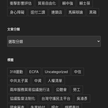
衝擊影響評估
貿易自由化
賴中強
賴士葆
身心障礙
逕付二讀
連鎖店
馬蘇辯論
黑箱
文章分類
文
章
分
類
標籤
318運動
ECFA
Uncategorized
中信
中共太子黨
中資
人權清單
兩岸服務貿易協議施行法
公聽會
勞工
協議監督法制化
台灣守護民主平台
吳濬彥
國會審查
失業給付
婦女
媒體專訪