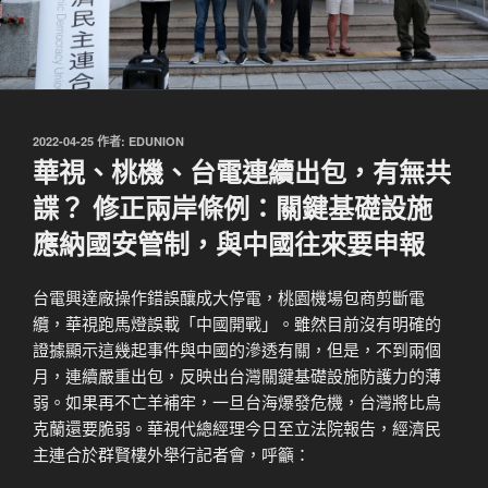
發
2022-04-25
作者:
EDUNION
佈
華視、桃機、台電連續出包，有無共
於
諜？ 修正兩岸條例：關鍵基礎設施
應納國安管制，與中國往來要申報
台電興達廠操作錯誤釀成大停電，桃園機場包商剪斷電
纜，華視跑馬燈誤載「中國開戰」。雖然目前沒有明確的
證據顯示這幾起事件與中國的滲透有關，但是，不到兩個
月，連續嚴重出包，反映出台灣關鍵基礎設施防護力的薄
弱。如果再不亡羊補牢，一旦台海爆發危機，台灣將比烏
克蘭還要脆弱。華視代總經理今日至立法院報告，經濟民
主連合於群賢樓外舉行記者會，呼籲：