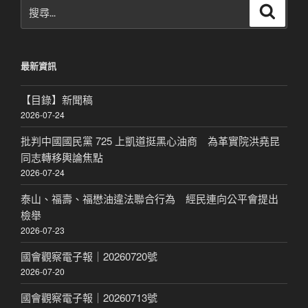
搜
搜
尋
尋
關
鍵
最新資訊
字:
【目錄】新聞稿
2026-07-24
批判中國國民黨 725 上凱道挺黑心油商 為革實院洪堯昆
同志轉移輿論焦點
2026-07-24
泰山、福壽、福懋油違法聯合行為 經民連向公平會提出
檢舉
2026-07-23
國會觀察電子報｜20260720號
2026-07-20
國會觀察電子報｜20260713號