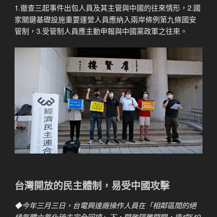
1.徹查三起事件出包人員及其主管與中國的往來情形，2.國
家關鍵基礎設施重要運營人員應納入兩岸條例第九條國安
管制，3.受管制人員應主動申報與中國黨政軍之往來。
台灣開放的民主體制，易受中國攻擊
◆
今年三月三日，台電興達廠操作人員在「相鄰區間的絕
緣氣體六氟化硫未完全回填」下，開啟隔離開關，造成
549