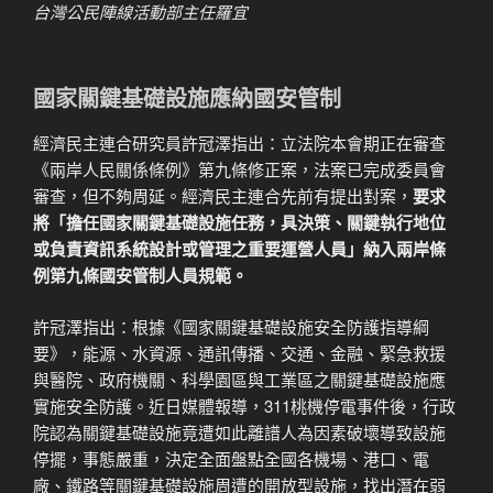
台灣公民陣線活動部主任羅宜
國家關鍵基礎設施應納國安管制
經濟民主連合研究員許冠澤指出：立法院本會期正在審查
《兩岸人民關係條例》第九條修正案，法案已完成委員會
審查，但不夠周延。經濟民主連合先前有提出對案，
要求
將「擔任國家關鍵基礎設施任務，具決策、關鍵執行地位
或負責資訊系統設計或管理之重要運營人員」納入兩岸條
例第九條國安管制人員規範。
許冠澤指出：根據《國家關鍵基礎設施安全防護指導綱
要》，能源、水資源、通訊傳播、交通、金融、緊急救援
與醫院、政府機關、科學園區與工業區之關鍵基礎設施應
實施安全防護。近日媒體報導，311桃機停電事件後，行政
院認為關鍵基礎設施竟遭如此離譜人為因素破壞導致設施
停擺，事態嚴重，決定全面盤點全國各機場、港口、電
廠、鐵路等關鍵基礎設施周遭的開放型設施，找出潛在弱