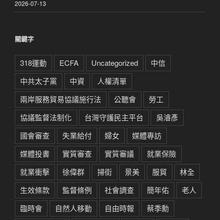
2026-07-13
關鍵字
318運動
ECFA
Uncategorized
中信
中共太子黨
中資
人權清單
兩岸服務貿易協議施行法
公聽會
勞工
協議監督法制化
台灣守護民主平台
吳濬彥
國會審查
失業給付
婦女
媒體專訪
媒體投書
實質審查
實質審議
就業保險
就業衝擊
徐偉群
掃街
景美
服貿
林全
生效條款
監督條例
社會調查
簡年佑
老人
臨時會
自然人移動
自由時報
蔡季勳