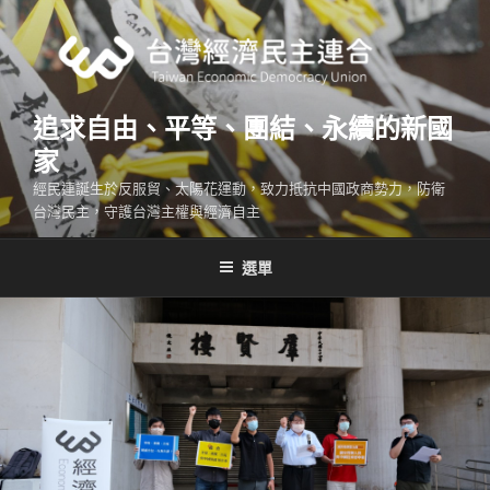
跳
至
主
要
內
追求自由、平等、團結、永續的新國
容
家
經民連誕生於反服貿、太陽花運動，致力抵抗中國政商勢力，防衛
台灣民主，守護台灣主權與經濟自主
選單