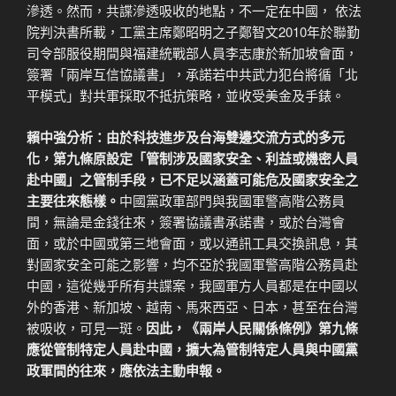
滲透。然而，共諜滲透吸收的地點，不一定在中國， 依法
院判決書所載，工黨主席鄭昭明之子鄭智文2010年於聯勤
司令部服役期間與福建統戰部人員李志康於新加坡會面，
簽署「兩岸互信協議書」，承諾若中共武力犯台將循「北
平模式」對共軍採取不抵抗策略，並收受美金及手錶。
賴中強分析：由於科技進步及台海雙邊交流方式的多元
化，第九條原設定「管制涉及國家安全、利益或機密人員
赴中國」之管制手段，已不足以涵蓋可能危及國家安全之
主要往來態樣。
中國黨政軍部門與我國軍警高階公務員
間，無論是金錢往來，簽署協議書承諾書，或於台灣會
面，或於中國或第三地會面，或以通訊工具交換訊息，其
對國家安全可能之影響，均不亞於我國軍警高階公務員赴
中國，這從幾乎所有共諜案，我國軍方人員都是在中國以
外的香港、新加坡、越南、馬來西亞、日本，甚至在台灣
被吸收，可見一斑。
因此，《兩岸人民關係條例》第九條
應從管制特定人員赴中國，擴大為管制特定人員與中國黨
政軍間的往來，應依法主動申報。