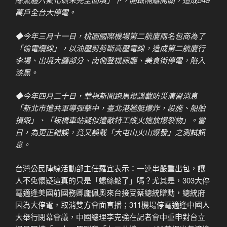
萬戶全台大停電。
◆
今年三月十一日，桃園國際機場第二航廈兩名包商為了
「偷電纜線」，以油壓剪剪斷高壓電線，造成第二航廈行
李場、出境大廳部分、南側登機廊廳、美食街停電，陷入
漆黑。
◆
今年四月二十日，華視新聞跑馬燈誤載防災演習消息
「新北市遭共軍導彈擊中，臺北港艦艇爆炸，設施、船舶
損毀」、「板橋車站疑似遭敵特工縱火施放爆裂物」。當
日，為更正錯誤，竟又誤載「大屯山火山爆發」之測試訊
息。
台灣公民陣線活動部主任羅宜表示：一連串嚴重出包，讓
人不免懷疑這真的只是「螺絲鬆了」嗎？尤其是，303大停
電適逢美國前國務卿龐佩奧來台接受蔡總統贈勳，總統府
因為大停電，取消雙方會面直播；311機場停電適逢中國人
大舉行閉幕會議，中國總理李克強在記者會中重申對台立