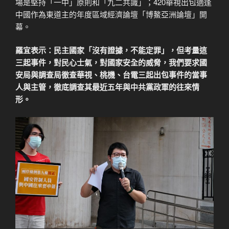
場是堅持「一中」原則和「九二共識」；420華視出包適逢
中國作為東道主的年度區域經濟論壇「博鰲亞洲論壇」開
幕。
羅宜表示：民主國家「沒有證據，不能定罪」，但考量這
三起事件，對民心士氣，對國家安全的威脅，我們要求國
安局與調查局徹查華視、桃機、台電三起出包事件的當事
人與主管，徹底調查其最近五年與中共黨政軍的往來情
形。