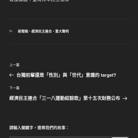
分
新聞稿
、
經濟民主連合
、
重大聲明
類
文
上
上一篇
章
一
台獨前輩還是「性別」與「世代」意識的 target?
導
篇
覽
文
下
下一篇
章
一
經濟民主連合「三一八運動結餘款」第十五次財務公布
篇
文
章
請輸入關鍵字，搜尋我們的故事：