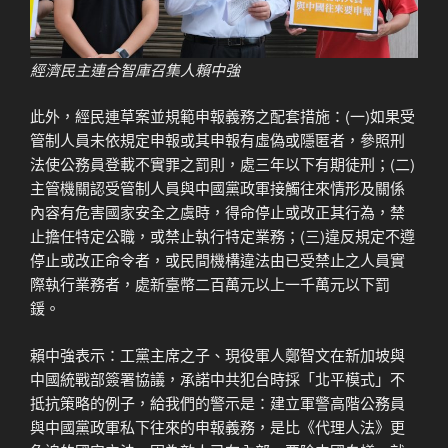
經濟民主連合智庫召集人賴中強
此外，經民連草案並規範申報義務之配套措施：(一)如果受
管制人員未依規定申報或其申報有虛偽或隱匿者，參照刑
法使公務員登載不實罪之罰則，處三年以下有期徒刑；(二)
主管機關認受管制人員與中國黨政軍接觸往來情形及關係
內容有危害國家安全之虞時，得命停止或改正其行為，禁
止擔任特定公職，或禁止執行特定業務；(三)違反規定不遵
停止或改正命令者，或民間機構違法由已受禁止之人員實
際執行業務者，處新臺幣二百萬元以上一千萬元以下罰
鍰。
賴中強表示：工黨主席之子、現役軍人鄭智文在新加坡與
中國統戰部簽署協議，承諾中共犯台時採「北平模式」不
抵抗策略的例子，給我們的警示是：建立軍警高階公務員
與中國黨政軍私下往來的申報義務，是比《代理人法》更