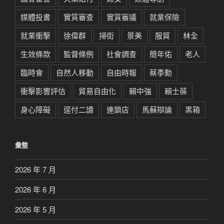
媒體投書
實質審查
實質審議
就業保險
就業衝擊
徐偉群
掃街
景美
服貿
林全
生效條款
監督條例
社會調查
簡年佑
老人
臨時會
自然人移動
自由時報
蔡季勳
衝擊影響評估
貿易自由化
賴中強
賴士葆
身心障礙
逕付二讀
連鎖店
馬蘇辯論
黑箱
彙整
2026 年 7 月
2026 年 6 月
2026 年 5 月