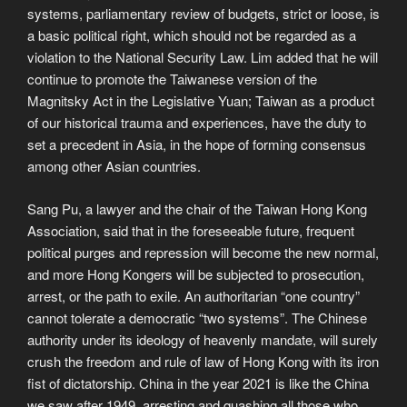
systems, parliamentary review of budgets, strict or loose, is
a basic political right, which should not be regarded as a
violation to the National Security Law. Lim added that he will
continue to promote the Taiwanese version of the
Magnitsky Act in the Legislative Yuan; Taiwan as a product
of our historical trauma and experiences, have the duty to
set a precedent in Asia, in the hope of forming consensus
among other Asian countries.
Sang Pu, a lawyer and the chair of the Taiwan Hong Kong
Association, said that in the foreseeable future, frequent
political purges and repression will become the new normal,
and more Hong Kongers will be subjected to prosecution,
arrest, or the path to exile. An authoritarian “one country”
cannot tolerate a democratic “two systems”. The Chinese
authority under its ideology of heavenly mandate, will surely
crush the freedom and rule of law of Hong Kong with its iron
fist of dictatorship. China in the year 2021 is like the China
we saw after 1949, arresting and quashing all those who