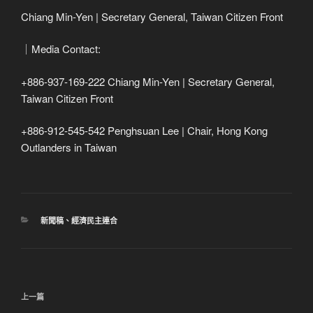
Chiang Min-Yen | Secretary General, Taiwan Citizen Front
｜Media Contact:
+886-937-169-222 Chiang Min-Yen | Secretary General,
Taiwan Citizen Front
+886-912-545-542 Penghsuan Lee | Chair, Hong Kong
Outlanders in Taiwan
分
新聞稿
、
經濟民主連合
類
文
上
上一篇
章