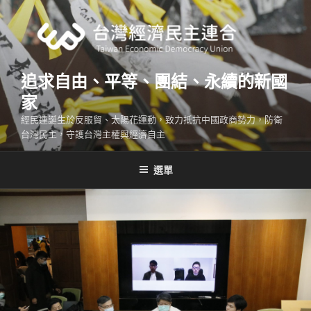
跳
至
主
要
內
追求自由、平等、團結、永續的新國
容
家
經民連誕生於反服貿、太陽花運動，致力抵抗中國政商勢力，防衛
台灣民主，守護台灣主權與經濟自主
選單