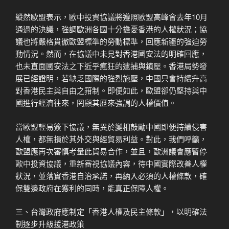
縱然歐盟表示，歐中投資協議將遵照歐盟高峰會去年10月
通過的決議，強調歐洲各國十分擔憂香港的人權狀況；協
議也將嚴格貫徹歐盟標準的勞動標準，回應新疆的強迫勞
動情況。然而，在協議中未見對香港國安法的明確回應，
也未直面國安法之下近乎瘋狂的逮捕與鎮壓。香港局勢發
展已經證明，若缺乏國際的強烈施壓，中國只會持續升高
對香港民主與自由之箝制。即便如此，歐盟卻仍堅持與中
國進行經濟往來，罔顧其歷來強調的人權價值。
當歐盟輕易簽下協議，無異於變相鼓勵中國即便持續侵害
人權，都無損於其外交與經貿易利益。對此，我們呼籲，
歐盟應再次審慎考量此貿易合作，並且，歐洲議會應暫停
歐中投資協議，重新審視協議內容，待中國實際改善人權
狀況，並落實香港自治承諾，再納入必須的人權條款，確
保雙邊政府在獲利的同時，能真正保障人權。
三、台灣政府應制定「香港人權及民主條款」，以明確法
制逐步升級援港政策