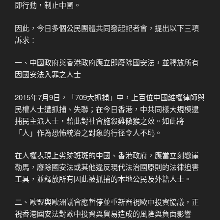
即行動，制止中國。
因此，今日多個公民團體共同發起記者會，提出以下三項
訴求：
一、中國政府與香港政府應立即廢除國安法，並釋放所有
因國安法入罪之人士
2015年7月9日，「709大抓捕」中，上百位中國維權律師與
民權人士遭抓捕、失聯；在今日香港，中共同樣大規模逮
捕民主派人士，藉此對社會施殺雞儆猴之效。如此將
「人」作為恐怖統治之對象的行徑令人不恥。
在人權表現上劣跡斑斑的中國、香港政府，應當立刻懸崖
勒馬，廢除國安法或其他違反現代法治國原則的法律迫害
工具，並釋放所有因此被抓捕的本地公民及外籍人士。
二、歐盟與歐洲議會應暫停並重新審視歐中投資協議，正
視香港國安法對歐中投資與貿易造成的風險與負面影響