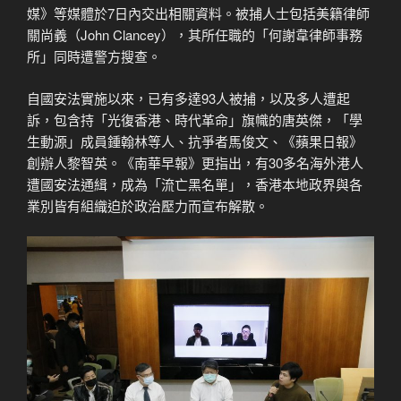
媒》等媒體於7日內交出相關資料。被捕人士包括美籍律師
關尚義（John Clancey），其所任職的「何謝韋律師事務
所」同時遭警方搜查。
自國安法實施以來，已有多達93人被捕，以及多人遭起
訴，包含持「光復香港、時代革命」旗幟的唐英傑，「學
生動源」成員鍾翰林等人、抗爭者馬俊文、《蘋果日報》
創辦人黎智英。《南華早報》更指出，有30多名海外港人
遭國安法通緝，成為「流亡黑名單」，香港本地政界與各
業別皆有組織迫於政治壓力而宣布解散。