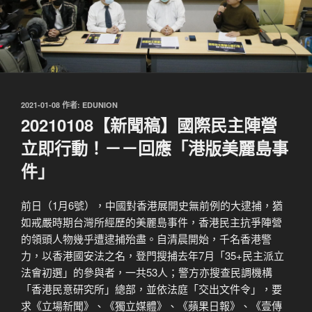
發
2021-01-08
作者:
EDUNION
佈
20210108【新聞稿】國際民主陣營
於
立即行動！－－回應「港版美麗島事
件」
前日（1月6號），中國對香港展開史無前例的大逮捕，猶
如戒嚴時期台灣所經歷的美麗島事件，香港民主抗爭陣營
的領頭人物幾乎遭逮捕殆盡。自清晨開始，千名香港警
力，以香港國安法之名，登門搜捕去年7月「35+民主派立
法會初選」的參與者，一共53人；警方亦搜查民調機構
「香港民意研究所」總部，並依法庭「交出文件令」，要
求《立場新聞》、《獨立媒體》、《蘋果日報》、《壹傳