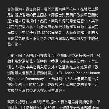
台灣撐港，責無旁貸。我們與香港共同抗中，在地理上還
是最親近香港的民主國家。即便台灣民間與政府早已開始
運作港人庇護措施，然而，面對香港局勢急速惡化，與不
穩定的疫情因素，台灣政府必須更積極建置資源，發展完
備機制，並促使行政部門儲備量能，因應邊境解封後的大
量的緊急需求。除此之外更應考慮加入國際盟友對中的制
裁行動。
目前，除了美國政府在去年7月宣布取消香港特殊待遇，發
動多項對港制裁，並通過《香港人權及民主法案》，禁止
侵害人權的中共官員入境之外，歐盟也在去年底通過「歐
洲聯盟人權和民主行動計畫」（EU Action Plan on Human
Rights and Democracy），預計對中共人權迫害者進一步
提出制裁。此時的台灣，更應該跟上國際盟友的腳步，建
立屬於台灣的香港人權及民主法案。
蔡英文總統在去年5月曾經提出，若香港局勢持續惡化，不
排除動用《港澳條例》第60條，令條例部分或全部停止適