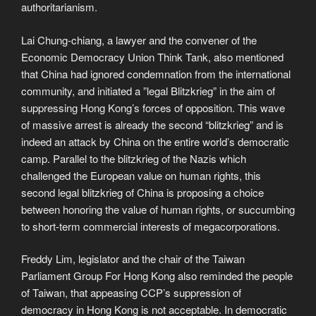
authoritarianism.
Lai Chung-chiang, a lawyer and the convener of the
Economic Democracy Union Think Tank, also mentioned
that China had ignored condemnation from the international
community, and initiated a ”legal Blitzkrieg” in the aim of
suppressing Hong Kong’s forces of opposition. This wave
of massive arrest is already the second “blitzkrieg” and is
indeed an attack by China on the entire world’s democratic
camp. Parallel to the blitzkrieg of the Nazis which
challenged the European value on human rights, this
second legal blitzkrieg of China is proposing a choice
between honoring the value of human rights, or succumbing
to short-term commercial interests of megacorporations.
Freddy Lim, legislator and the chair of the Taiwan
Parliament Group For Hong Kong also reminded the people
of Taiwan, that appeasing CCP’s suppression of
democracy in Hong Kong is not acceptable. In democratic