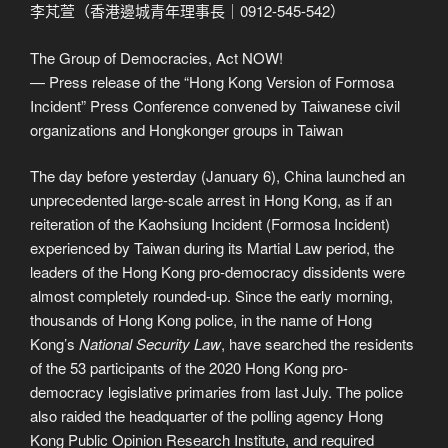
李芃萱（香港邊城青年理事長｜0912-545-542）
The Group of Democracies, Act NOW!
— Press release of the “Hong Kong Version of Formosa
Incident” Press Conference convened by Taiwanese civil
organizations and Hongkonger groups in Taiwan
The day before yesterday (January 6), China launched an
unprecedented large-scale arrest in Hong Kong, as if an
reiteration of the Kaohsiung Incident (Formosa Incident)
experienced by Taiwan during its Martial Law period, the
leaders of the Hong Kong pro-democracy dissidents were
almost completely rounded-up. Since the early morning,
thousands of Hong Kong police, in the name of Hong
Kong’s
National Security Law
, have searched the residents
of the 53 participants of the 2020 Hong Kong pro-
democracy legislative primaries from last July. The police
also raided the headquarter of the polling agency Hong
Kong Public Opinion Research Institute, and required