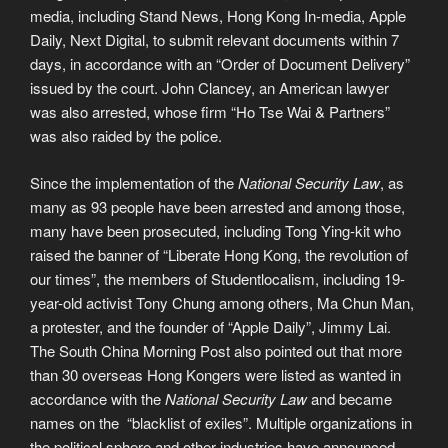
media, including Stand News, Hong Kong In-media, Apple
Daily, Next Digital, to submit relevant documents within 7
days, in accordance with an “Order of Document Delivery”
issued by the court. John Clancey, an American lawyer
was also arrested, whose firm “Ho Tse Wai & Partners”
was also raided by the police.
Since the implementation of the
National Security Law
, as
many as 93 people have been arrested and among those,
many have been prosecuted, including Tong Ying-kit who
raised the banner of “Liberate Hong Kong, the revolution of
our times”, the members of Studentlocalism, including 19-
year-old activist Tony Chung among others, Ma Chun Man,
a protester, and the founder of “Apple Daily”, Jimmy Lai.
The South China Morning Post also pointed out that more
than 30 overseas Hong Kongers were listed as wanted in
accordance with the
National Security Law
and became
names on the “blacklist of exiles”. Multiple organizations in
the political sphere and other industries have announced