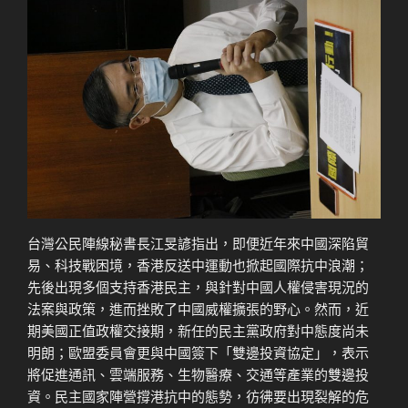
台灣公民陣線秘書長江旻諺指出，即便近年來中國深陷貿
易、科技戰困境，香港反送中運動也掀起國際抗中浪潮；
先後出現多個支持香港民主，與針對中國人權侵害現況的
法案與政策，進而挫敗了中國威權擴張的野心。然而，近
期美國正值政權交接期，新任的民主黨政府對中態度尚未
明朗；歐盟委員會更與中國簽下「雙邊投資協定」，表示
將促進通訊、雲端服務、生物醫療、交通等產業的雙邊投
資。民主國家陣營撐港抗中的態勢，彷彿要出現裂解的危