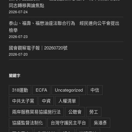
同志轉移輿論焦點
2026-07-24
泰山、福壽、福懋油違法聯合行為 經民連向公平會提出
檢舉
2026-07-23
國會觀察電子報｜20260720號
2026-07-20
關鍵字
318運動
ECFA
Uncategorized
中信
中共太子黨
中資
人權清單
兩岸服務貿易協議施行法
公聽會
勞工
協議監督法制化
台灣守護民主平台
吳濬彥