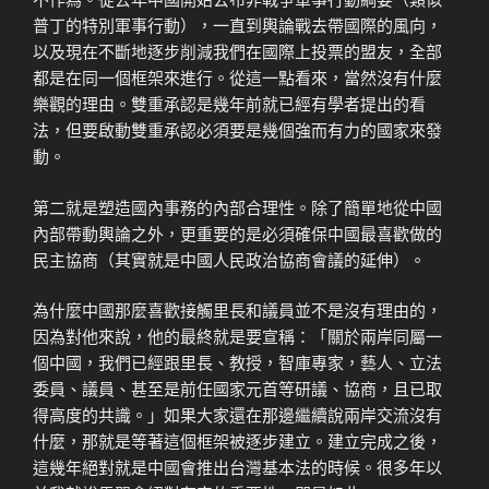
普丁的特別軍事行動），一直到輿論戰去帶國際的風向，
以及現在不斷地逐步削減我們在國際上投票的盟友，全部
都是在同一個框架來進行。從這一點看來，當然沒有什麼
樂觀的理由。雙重承認是幾年前就已經有學者提出的看
法，但要啟動雙重承認必須要是幾個強而有力的國家來發
動。
第二就是塑造國內事務的內部合理性。除了簡單地從中國
內部帶動輿論之外，更重要的是必須確保中國最喜歡做的
民主協商（其實就是中國人民政治協商會議的延伸）。
為什麼中國那麼喜歡接觸里長和議員並不是沒有理由的，
因為對他來說，他的最終就是要宣稱：「關於兩岸同屬一
個中國，我們已經跟里長、教授，智庫專家，藝人、立法
委員、議員、甚至是前任國家元首等研議、協商，且已取
得高度的共識。」如果大家還在那邊繼續說兩岸交流沒有
什麼，那就是等著這個框架被逐步建立。建立完成之後，
這幾年絕對就是中國會推出台灣基本法的時候。很多年以