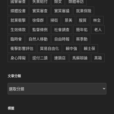
國會審查
失業給付
婦女
媒體專訪
媒體投書
實質審查
實質審議
就業保險
就業衝擊
徐偉群
掃街
景美
服貿
林全
生效條款
監督條例
社會調查
簡年佑
老人
臨時會
自然人移動
自由時報
蔡季勳
衝擊影響評估
貿易自由化
賴中強
賴士葆
身心障礙
逕付二讀
連鎖店
馬蘇辯論
黑箱
文章分類
文
章
分
類
標籤