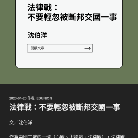
發
2023-04-20
作者:
EDUNION
佈
法律戰：不要輕忽被斷邦交國一事
於
文／沈伯洋
作為中國三戰的一環（心戰、輿論戰、法律戰），法律戰