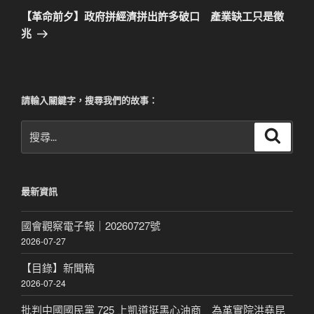
章
一
【革命前夕】政府拼經濟拼出許多破口 產業缺工只是徵
篇
兆
文
章
請輸入關鍵字，搜尋我們的故事：
搜
搜
尋
尋
關
鍵
最新資訊
字:
國會觀察電子報｜20260727號
2026-07-27
【目錄】新聞稿
2026-07-24
批判中國國民黨 725 上凱道挺黑心油商 為革實院洪堯昆