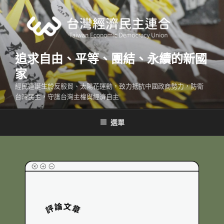
跳
至
主
要
內
追求自由、平等、團結、永續的新國
容
家
經民連誕生於反服貿、太陽花運動，致力抵抗中國政商勢力，防衛
台灣民主，守護台灣主權與經濟自主
選單