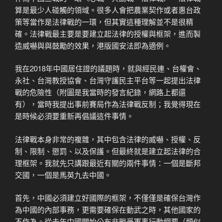
算是最少人碰觸的領域。很多人會把農業契作或者惠台政
策等當作是法律戰的一環，但其實這種理解並不是很精
確。法律戰最主要是要建立起法律的授權與框架，進而製
造威嚇與與鼓勵的效果，港版國安法即為適例。
我在2018年中國居住證的議題時，就與經民連、台權會、
永社、台灣教授協會、台灣守護民主平台等一起提出法律
戰的危險性（附圖是我當時的發言紀錄，網路上都還
有），當時我提出事前賽局作為法律戰反制；我覺得現在
是時候必須要重新再倡議這件事情。
法律戰本身非常的複雜，其中包含法律的威嚇、授權、反
制、限制、懲罰、以及保護。但最終就是建立起法律的合
理框架。我就先只講跟最近有關的兩件事情：一個是斷邦
交國，一個是馬英九去中國。
首先，中國必須建立好國際的框架，不僅僅是確保台灣作
為中國的內部事務，更需要確保在動武之時，其他國家的
不作為。從去年中國開始公布非戰爭軍事行動綱要（類似