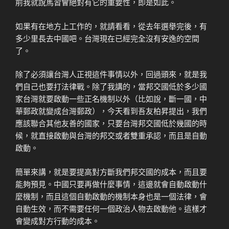
前我就說馬習會絕對有它的重要性，即是如此。
如果有在地方上工作的，就請看看，從去年選舉完後，有
多少里長去中國吧。台灣現在已經完全沒有安逸的空間
了。
除了必須讓台灣人正視這件事情以外，回過頭來，就是我
們自己也要打法律戰。除了我講的，當邦交國低於多少國
家台灣就要啟動一些正名機制以外（比如說，斷一國，中
華郵政就變成台灣郵政），今天看到吾友柏昇提出，我們
應該聯合其他友善的國家，只要台灣邦交國低於幾國的時
候，就直接啟動與台灣的邦交或者雙重承認，而且是自動
啟動。
簡單來講，就是要提高對方斷我們邦交國的成本，而且要
能夠預見。中國只要再做什麼事情，這邊就會自動啟動什
麼機制，而且這個自動啟動的機制本身也是一個法律，會
自動生效，而不需要任何一個政治人物去啟動他。這樣才
會變成對方行動的成本。