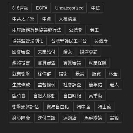
318運動
ECFA
Uncategorized
中信
中共太子黨
中資
人權清單
兩岸服務貿易協議施行法
公聽會
勞工
協議監督法制化
台灣守護民主平台
吳濬彥
國會審查
失業給付
婦女
媒體專訪
媒體投書
實質審查
實質審議
就業保險
就業衝擊
徐偉群
掃街
景美
服貿
林全
生效條款
監督條例
社會調查
簡年佑
老人
臨時會
自然人移動
自由時報
蔡季勳
衝擊影響評估
貿易自由化
賴中強
賴士葆
身心障礙
逕付二讀
連鎖店
馬蘇辯論
黑箱