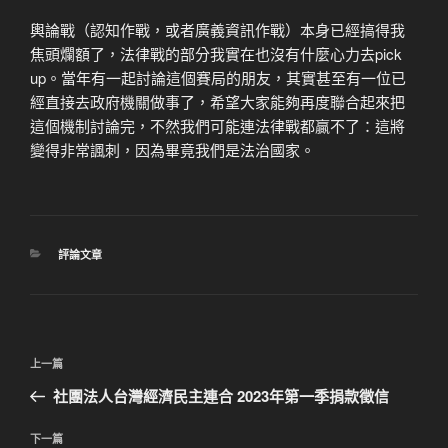
輿論戰（認知作戰，或者廣義資訊作戰）本身已經搞得我
焦頭爛額了，法律戰的部分我實在也沒有什麼心力去pick
up。當年有一起討論這個賽局的朋友，其實甚至有一位已
經直接去政府機關做事了，希望大家能夠再度聯合起來把
這個機制討論完，不然我們可能連法律戰都贏不了：這將
變得非常諷刺，因為畢竟我們是法治國家。
分
評論文章
類
文
上
上一篇
章
一
社團法人台灣經濟民主連合 2023年第一季捐款徵信
導
篇
覽
文
下
下一篇