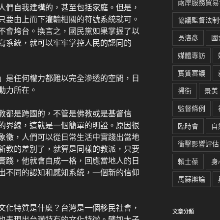
兩岸服務貿易
人們自我建構的，甚至包括家庭。但是，
只要由上而下灌輸相關的符號系統就可。
協議監督法制
不會垮台。換言之，國民黨如果掌握了以
吳濬彥
國
寫系統，就可以牢牢掌控人民的認同的
媒體專訪
實質審議
」是任何權力都難以完全滲透的空間，日
動力所在。
掃街
景美
監督條例
教都是跨國的，不管是佛教或是基督信
的界線，這就是一個簡單的明證。原因很
臨時會
自
象徵，人們可以從日常生活中實踐出當地
衝擊影響評估
新教的差別了，就算是同樣的教派，只要
實踐，他就會自成一格，回應當地人的日
賴士葆
身
出不同的認知和感知系統，一個新的信仰
馬蘇辯論
文化特質是什麼？台灣是一個移民社會，
文章分類
也表現出台灣特有的文化特徵。譬如太子