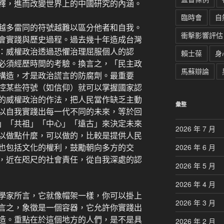
釋，進而改變世界上的中國研究的內涵。
臨時會
自
越多雷同的符號越難以區分他者和自我。
衝擊影響評估
會實踐與歷史過程。過去幾十年造成台灣
：威權政治透過恐懼治理屈服個人的認
賴士葆
身
必須經歷時間的考驗。換言之，「民主政
馬蘇辯論
構造，才是政治謊言的防腐劑。最重要
控某些符號（如信仰）就可以掌握國家認
的威權政治的作法，把人民當作缺乏主動
彙整
以自我實踐出每一代不同的未來，等於回
」「共祖」「中心」「遠古」來決定未來
2026 年 7 月
以做點什麼，可以做的，比較是提供人民
也包括文化的權利，鼓勵朝向多方的交
2026 年 6 月
，近在咫尺的社會責任，從自我深處的認
2026 年 5 月
2026 年 4 月
學家所言，它就像帽架一樣，你可以掛上
2026 年 3 月
言之，象徵是一個容器，它允許你實踐出
造。重點在於這個地方的人們，是不是具
2026 年 2 月