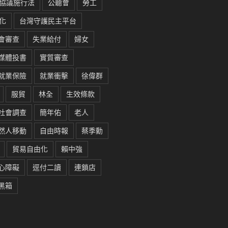
協議施行法
公聽會
勞工
化
台灣守護民主平台
會審查
失業給付
婦女
媒體投書
實質審查
就業保險
就業衝擊
徐偉群
服貿
林全
生效條款
社會調查
簡年佑
老人
然人移動
自由時報
蔡季勳
貿易自由化
賴中強
心障礙
逕付二讀
連鎖店
黑箱