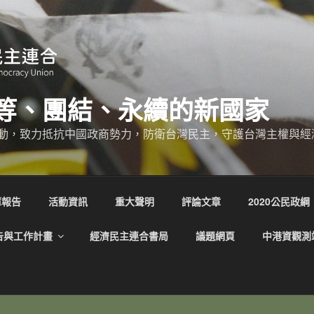
等、團結、永續的新國家
動，致力抵抗中國政商勢力，防衛台灣民主，守護台灣主權與經
庫報告
活動資訊
重大聲明
評論文章
2020公民政綱
告與工作計畫
經濟民主連合書局
議題網頁
中港資觀測