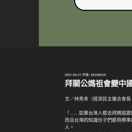
發
2021-09-21
作者:
EDUNION
佈
拜關公媽祖會變中
於
文／林秀幸（經濟民主連合會長
「……如果台灣人都去拜媽祖跟
而且台灣的知識份子們都用標準
人。