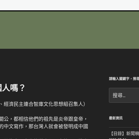
請輸入關鍵字，搜
國人嗎？
搜
尋
、經濟民主連合智庫文化思想組召集人）
關
鍵
字:
關公，都相信他們的祖先是炎帝跟皇帝，
最新資訊
的中文寫作，那台灣人就會被發明成中國
【目錄】新聞