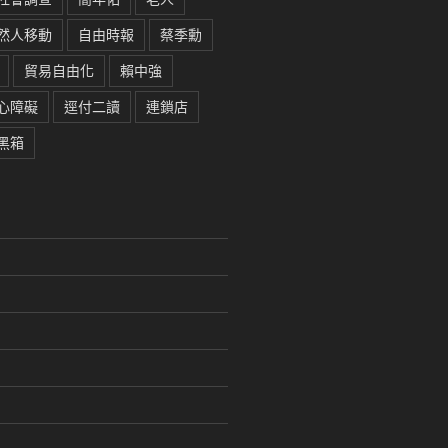
然人移動
自由時報
蔡季勳
貿易自由化
賴中強
心障礙
逕付二讀
連鎖店
黑箱