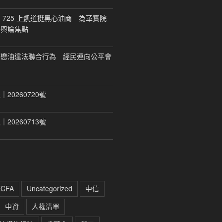
 725 上凱道挺黑心油商 為革實院
移輿論焦點
福懋油違法聯合行為 經民連向公平會
20260720號
20260713號
ECFA
Uncategorized
中信
中資
人權清單