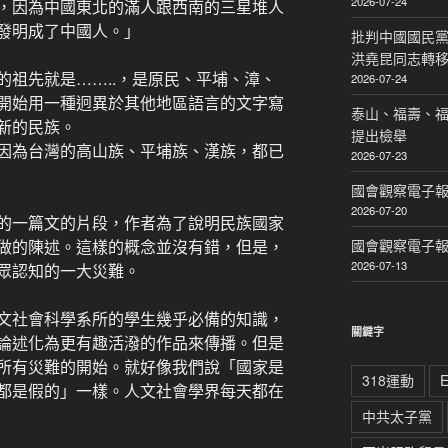
2026-07-24
，因為中國東北的滿人跟西南的三星堆人
發明成了中國人。」
批判中國國民黨
洪堯昆同志轉
的祖先就是……..，是原民、平埔、漳、
2026-07-24
開始用一種迥異於其他地區語言的文字寫
泰山、福壽、
新的民族。
提出檢舉
因為台灣的高山族、平埔族、漢族，都已
2026-07-23
國會觀察電子報｜
2026-07-20
的一篇文的片段，作者為了說明民族國家
做的陳述。這樣的概念並沒有錯，但是，
國會觀察電子報｜
2026-07-13
眾認知的一大災難。
文社會科學系所的學生幾乎必備的知識，
關鍵字
論述化為更有趣活潑的作品來傳播。但是
所有災難的開始。就好像我們說「國家是
318運動
都是假的」一樣。人文社會學界每天都在
中共太子黨