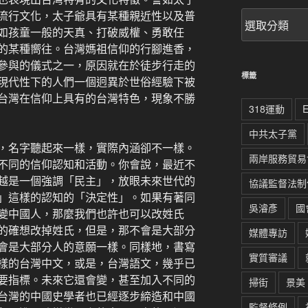
流行文化，太子爺具有某種親近性以及普
文
章
如孩童一般的天真、打破威權、勇敢任
分
的某種嚮往。台灣媽祖信仰的行腳進香，
類
參與的儀式之一，原因就在於徒步行走的
標籤
現代性下的人們一個迥異於世俗經驗下被
台灣在信仰上具有的台灣特色，現象不勝
318運動
中共太子黨
，名字聽起來一樣，實際內涵卻不一樣。
兩岸服務貿易
不同的信仰認知和活動。你會說，最近不
越是一個強調「民主」，放眼未來世代的
協議監督法制
」這樣的認知的「決定性」。如果有著同
吳濬彥
國
變中國人，那麼我們也許也可以改姓氏
的確想改掉姓氏，但是，那不會是大部分
媒體專訪
會是大部分人的意願一樣。同樣地，書寫
實質審議
樣的台灣中文，或是，台灣語文，幾乎已
要指標。未來它還會變，甚至加入不同的
掃街
景美
台灣的中國史學者也已經逐步締造和中國
監督條例