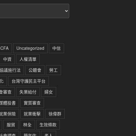
ECFA
Uncategorized
中信
中資
人權清單
協議施行法
公聽會
勞工
化
台灣守護民主平台
會審查
失業給付
婦女
媒體投書
實質審查
就業保險
就業衝擊
徐偉群
服貿
林全
生效條款
社會調查
簡年佑
老人