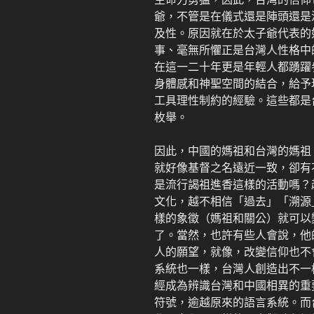
爺，不管是在儀式還是陣頭還是
及性。原因就在於太子爺代表的
事、毫無所懼正是台灣人性格中
在這一二十年更是年輕人都踴躍
身體感和神聖空間的結合，給予
工具理性制約的經驗。這些都是
枚舉。
因此，中國的媽祖和台灣的媽祖
就好像基督之名遠近一致，卻有
是流行謁祖進香這樣的活動嗎？
文化，越不相信「過去」「溯源
樣的象徵（媽祖和關公）就可以
了。當然，也許有些人會說，他
人的願望，就像，改變信仰也不
系統也一樣，台灣人創造出不一
經成為辨識台灣和中國相異的重
符號，逾越原來的語言系統。而