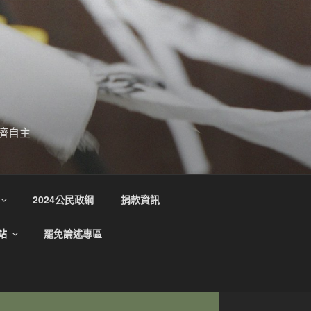
濟自主
2024公民政綱
捐款資訊
站
罷免論述專區