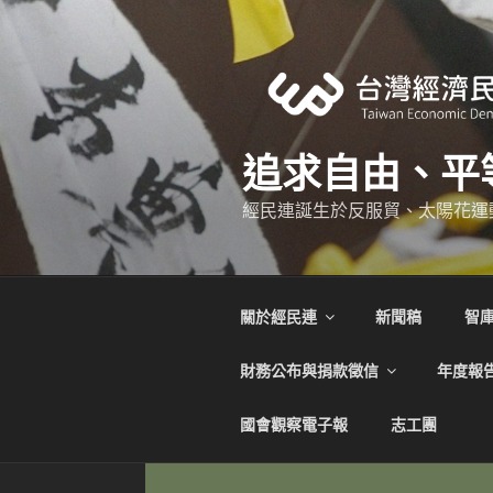
跳
至
主
要
內
容
追求自由、平
經民連誕生於反服貿、太陽花運
關於經民連
新聞稿
智
財務公布與捐款徵信
年度報
國會觀察電子報
志工團