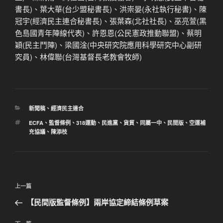
書長)、葉大華(台少盟秘書長)、洪崇晏(永社執行秘書)、陳
冠宇(經濟民主連合秘書長)、張葉森(北社社長)、巫亮萱(黑
色島國青年陣線代表)、許恩恩(公民憲政推動聯盟)、蔡明
穎(民主鬥陣)、梁國淦(中央研究院應用科學研究中心副研
究員)、林偉聯(台灣基督長老教會牧師)
分
新聞稿
、
經濟民主連合
類
標
ECFA
、
監督條例
、
318運動
、
民進黨
、
貨貿
、
同屬一中
、
民間版
、
空運補
籤
充協議
、
陳添枝
文
上
上一篇
章
一
【民間版監督條例】兩岸協定締結條例草案
導
篇
覽