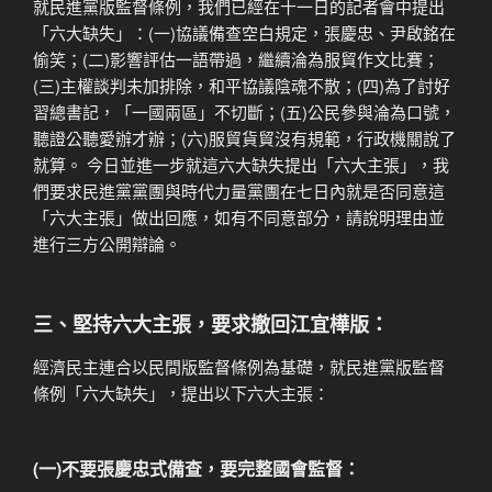
就民進黨版監督條例，我們已經在十一日的記者會中提出
「六大缺失」：(一)協議備查空白規定，張慶忠、尹啟銘在
偷笑；(二)影響評估一語帶過，繼續淪為服貿作文比賽；
(三)主權談判未加排除，和平協議陰魂不散；(四)為了討好
習總書記，「一國兩區」不切斷；(五)公民參與淪為口號，
聽證公聽愛辦才辦；(六)服貿貨貿沒有規範，行政機關說了
就算。 今日並進一步就這六大缺失提出「六大主張」，我
們要求民進黨黨團與時代力量黨團在七日內就是否同意這
「六大主張」做出回應，如有不同意部分，請說明理由並
進行三方公開辯論。
三、堅持六大主張，要求撤回江宜樺版：
經濟民主連合以民間版監督條例為基礎，就民進黨版監督
條例「六大缺失」，提出以下六大主張：
(一)不要張慶忠式備查，要完整國會監督：