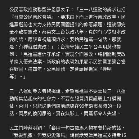
公民憲政推動聯盟許恩恩表示：「三一八運動的訴求包括
『召開公民憲政會議』，要求由下而上進行憲政改革，民
進黨選前也大力支持民間團體提出的修憲議題，選後卻完
全不敢提憲改，蔡英文上台執政八年，真的有心從根本改
變的話，應該直視這項訴求。要給民進黨一句話，那就
是：有種就碰憲改！」；台灣守護民主平台李玥慧也提
到：「民進黨應信守承諾，實現全面憲改，將相關制度改
革納入優先法案。新政府的表現如果顯示民進黨更適合當
在野黨，這四年，公民團體一定會讓民進黨『挫咧
等』。」
三一八運動參與者魏揚說：希望民進黨不要辜負三一八運
動所集結起來的社會力，不要在服貿貨貿議題上打模糊
仗，否則，只能送他們陳前總統在96年選市長時的一段
話，閃尿的換閃屎的，實在無彩工，兩黨都令人失望。
民主鬥陣蔡明穎：「套用一句古羅馬人物布魯特斯的話，
『我愛凱撒，但我更愛羅馬』說實話我當民進黨支持者15