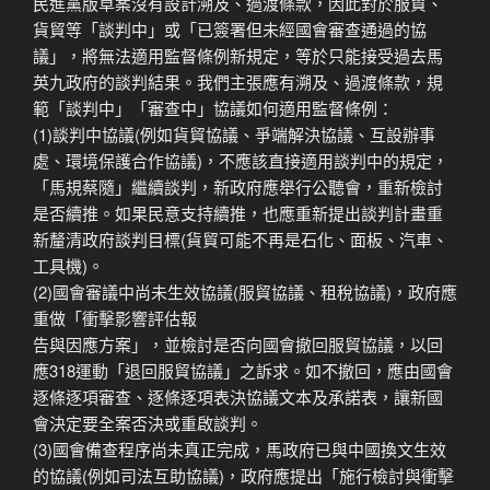
民進黨版草案沒有設計溯及、過渡條款，因此對於服貿、
貨貿等「談判中」或「已簽署但未經國會審查通過的協
議」，將無法適用監督條例新規定，等於只能接受過去馬
英九政府的談判結果。我們主張應有溯及、過渡條款，規
範「談判中」「審查中」協議如何適用監督條例：
(1)談判中協議(例如貨貿協議、爭端解決協議、互設辦事
處、環境保護合作協議)，不應該直接適用談判中的規定，
「馬規蔡隨」繼續談判，新政府應舉行公聽會，重新檢討
是否續推。如果民意支持續推，也應重新提出談判計畫重
新釐清政府談判目標(貨貿可能不再是石化、面板、汽車、
工具機)。
(2)國會審議中尚未生效協議(服貿協議、租稅協議)，政府應
重做「衝擊影響評估報
告與因應方案」，並檢討是否向國會撤回服貿協議，以回
應318運動「退回服貿協議」之訴求。如不撤回，應由國會
逐條逐項審查、逐條逐項表決協議文本及承諾表，讓新國
會決定要全案否決或重啟談判。
(3)國會備查程序尚未真正完成，馬政府已與中國換文生效
的協議(例如司法互助協議)，政府應提出「施行檢討與衝擊