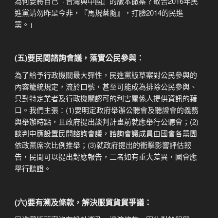
為何要將自己『台灣與中國』的版本撤案？敬告2016年民
進黨請勿昨是今非，『馬規蔡隨』，打臉2014的民進
黨。」
(五)要民間諮詢會議，落實公民參與：
為了給予行政機關最大彈性，民進黨版草案對公民參與的
內容籠統規定，流於口號，甚至可能成為排除公民參與、
只對特定業者及行政機關認可的利害關係人提供資訊的藉
口。我們主張：(1)要明定政府舉辦公聽會及聽證會的義務
與舉辦時點，且政府提出談判計畫前就應舉行公聽會；(2)
談判中應設置民間諮詢會議，諮詢會議成員由國會各黨團
依政黨席次比例推舉；(3)就政府提出的衝擊影響評估報
告，民間可以提出對應報告，二者如有重大差異，國會應
舉行聽證。
(六)要有溯及條款，解決服貿貨貿爭議：