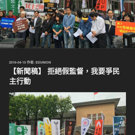
發
2016-04-15
作者:
EDUNION
佈
【新聞稿】 拒絕假監督，我要爭民
於
主行動