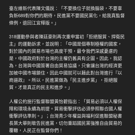
臺左維新代表陳文儀說：「不要換位子就換腦袋，不要辜
負新689對你們的期待，民進黨不要國民黨化，給我真監督
條例，退回江宜樺版。」
318運動參與者陳廷豪則再次重申當初「拒絕服貿、捍衛民
主」的運動訴求，並說明：「中國是個專制極權的國家，
對於國內的貿易市場也高度干預，最令我們深感憂慮的
是，中國政府對於台灣的主權仍舊具有企圖。因此，我認
為，台灣與中國簽署自由貿易協議，只會讓台灣的經濟更
加被中國市場鎖住，因此中國就可以藉此對台灣進行『以
商逼政』。所以，民進黨做為「民主進步黨」，拒絕服
貿，才是真正的民主和進步。」
人權公約施行監督聯盟黃怡碧指出：「貿易必須以人權保
障和環境永續為前提。貿易衝擊評估必須參照聯合國人權
衝擊評估準則。」；台灣青少年權益與福利促進聯盟秘書
長葉大華則敬告民進黨，切勿重蹈國民黨強推自由貿易的
覆轍，人民正在監督你們！