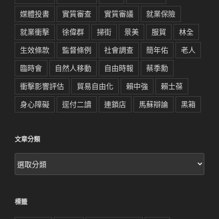
媒體投書
實質審查
實質審議
就業保險
就業衝擊
徐偉群
掃街
景美
服貿
林全
生效條款
監督條例
社會調查
簡年佑
老人
臨時會
自然人移動
自由時報
蔡季勳
衝擊影響評估
貿易自由化
賴中強
賴士葆
身心障礙
逕付二讀
連鎖店
馬蘇辯論
黑箱
文章分類
文
章
分
類
標籤