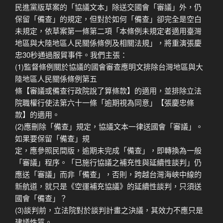
民進黨版草案的「協議文本」除送交國會「審議」外，仍
保留「備查」的規定，但對於如何「備查」卻完全是空白
未規定，依草案第一條第二項「本條例未規定者適用臺灣
地區與大陸地區人民關係條例及相關法規」，將重演張慶
忠30秒通過服貿事件。我們主張：
(1)監督條例關於協議的國會審查應明文排除台灣地區與大
陸地區人民關係條例第五
條【審議或備查行政院說了算條款】的適用，並排除立法
院職權行使法第六十一條「逾期視為同意」【張慶忠條
款】的適用。
(2)應刪除「備查」規定，協議文本一律送國會「審議」。
如果要保留「備查」規
定，應參照民間版，逾期未完成「備查」，即轉換為一般
「審議」程序。「已施行協議之補充性與延續性談判」仍
應送「審議」而非「備查」，否則，跨越台灣海峽中線的
新航道，就只是《空運補充協議》的延續性談判，只須送
國會「備查」？
(3)談判前，立法院對於談判計畫之決議，其效力不應只是
建議性質。