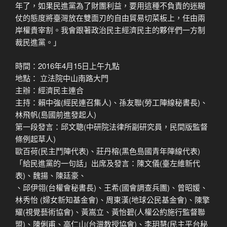
年了，如果民進黨為了財團利益，要用這種不負責的迷糊
仗的態度將臺灣放在雙面刃的自由貿易切菜板上，任由兩
岸權貴宰割。我會跟著政治民主經濟民主的夥伴們一方制
裁民進黨。」
時間：2016年4月15日上午九點
地點： 立法院中山南路大門
主辦：經濟民主連合
主持：賴中強(經民連召集人)、孫友聯(勞工陣線秘書長)、
林飛帆(島國前進發起人)
第一段發言：邱文聰(中研院法律所副研究員，民間版監督
條例起草人)
歐百荷(民主鬥陣代表)、莊丹榕(黑色島國青年陣線代表)
「給民進黨的一句話」出席及發言：陳文儀(臺左維新代
表)、魏揚、陳廷豪、
、邱伊翎(台權會秘書長)、王希(國會調查兵團)、曾昭媛、
林秀怡 (婦女新知基金會)、周東漢(地球公民基金會)、陳擎
耀(視覺藝術協會)、黃嵩立、黃怡碧(人權公約施行監督聯
盟)、陳俐甫、高仁山(台灣教授協會)、李玥慧(民主平台秘