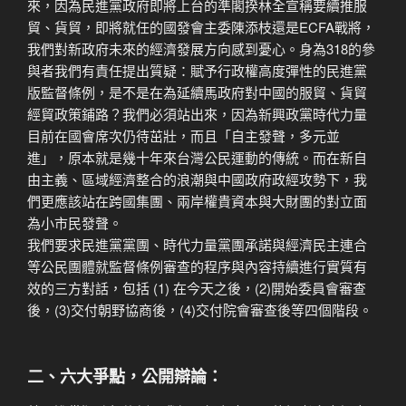
來，因為民進黨政府即將上台的準閣揆林全宣稱要續推服
貿、貨貿，即將就任的國發會主委陳添枝還是ECFA戰將，
我們對新政府未來的經濟發展方向感到憂心。身為318的參
與者我們有責任提出質疑：賦予行政權高度彈性的民進黨
版監督條例，是不是在為延續馬政府對中國的服貿、貨貿
經貿政策鋪路？我們必須站出來，因為新興政黨時代力量
目前在國會席次仍待茁壯，而且「自主發聲，多元並
進」，原本就是幾十年來台灣公民運動的傳統。而在新自
由主義、區域經濟整合的浪潮與中國政府政經攻勢下，我
們更應該站在跨國集團、兩岸權貴資本與大財團的對立面
為小市民發聲。
我們要求民進黨黨團、時代力量黨團承諾與經濟民主連合
等公民團體就監督條例審查的程序與內容持續進行實質有
效的三方對話，包括 (1) 在今天之後，(2)開始委員會審查
後，(3)交付朝野協商後，(4)交付院會審查後等四個階段。
二、六大爭點，公開辯論：