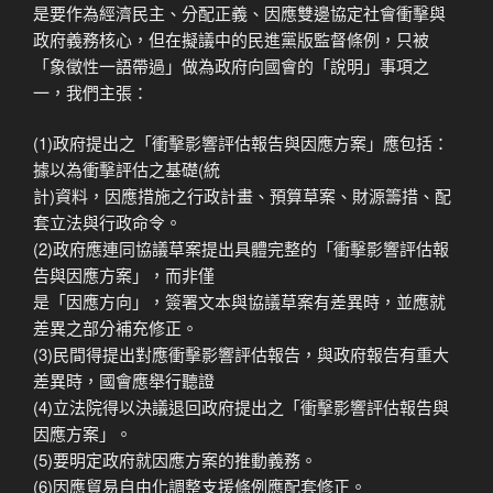
是要作為經濟民主、分配正義、因應雙邊協定社會衝擊與
政府義務核心，但在擬議中的民進黨版監督條例，只被
「象徵性一語帶過」做為政府向國會的「說明」事項之
一，我們主張：
(1)政府提出之「衝擊影響評估報告與因應方案」應包括：
據以為衝擊評估之基礎(統
計)資料，因應措施之行政計畫、預算草案、財源籌措、配
套立法與行政命令。
(2)政府應連同協議草案提出具體完整的「衝擊影響評估報
告與因應方案」，而非僅
是「因應方向」，簽署文本與協議草案有差異時，並應就
差異之部分補充修正。
(3)民間得提出對應衝擊影響評估報告，與政府報告有重大
差異時，國會應舉行聽證
(4)立法院得以決議退回政府提出之「衝擊影響評估報告與
因應方案」。
(5)要明定政府就因應方案的推動義務。
(6)因應貿易自由化調整支援條例應配套修正。