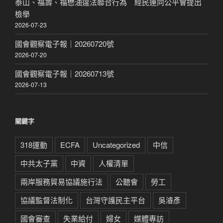
泰山、福壽、福懋油違法聯合行為 經民連向公平會提出
檢舉
2026-07-23
國會觀察電子報｜20260720號
2026-07-20
國會觀察電子報｜20260713號
2026-07-13
關鍵字
318運動
ECFA
Uncategorized
中信
中共太子黨
中資
人權清單
兩岸服務貿易協議施行法
公聽會
勞工
協議監督法制化
台灣守護民主平台
吳濬彥
國會審查
失業給付
婦女
媒體專訪