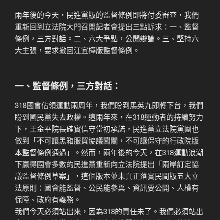
兩年後的今天，民進黨版的監督條例即將付委審查，我們
重新回到立法院大門召開記者會提出三點訴求：一、監督
條例，三方對話。二、六大爭點，公開辯論。三、堅持六
大主張，要求撤回江宜樺版監督條例。
一、監督條例，三方對話：
318國會佔領運動兩周年，我們盼到馬英九即將下台，我們
盼到國民黨失去政權。這兩年來，在318運動者的持續努力
下，王金平院長確實信守當初承諾，民進黨立法院黨團也
做到「不可讓黑箱服貿協議闖關，不可讓保守的行政院版
本監督條例通過」。然而，兩年後的今天，在318運動浪潮
下贏得國會多數的民進黨重新向立法院提出「兩岸訂定協
議監督條例草案」，這個版本並未真正落實民間版五大立
法原則：國會能監督、公民能參與、資訊要公開、人權有
保障、政府有義務。
我們今天必須站出來，因為318的責任未了。我們必須站出