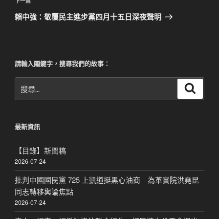
文
下
下一篇
章
一
賴中強：敬覆民主進步黨四月十五日深夜聲明
篇
文
章
請輸入關鍵字，搜尋我們的故事：
搜
搜
尋
尋
關
鍵
最新資訊
字:
【目錄】新聞稿
2026-07-24
批判中國國民黨 725 上凱道挺黑心油商 為革實院洪堯昆
同志轉移輿論焦點
2026-07-24