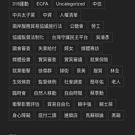
318運動
ECFA
Uncategorized
中信
中共太子黨
中資
人權清單
兩岸服務貿易協議施行法
公聽會
勞工
協議監督法制化
台灣守護民主平台
吳濬彥
國會審查
失業給付
婦女
媒體專訪
媒體投書
實質審查
實質審議
就業保險
就業衝擊
徐偉群
掃街
景美
服貿
林全
生效條款
監督條例
社會調查
簡年佑
老人
臨時會
自然人移動
自由時報
蔡季勳
衝擊影響評估
貿易自由化
賴中強
賴士葆
身心障礙
逕付二讀
連鎖店
馬蘇辯論
黑箱