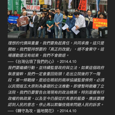
理想的代價與重量，我們要負起責任，共同承擔。這只是
開始，我們堅持想要的「真正的改變」，絕不會棄守。這
場運動還沒有結束，我們不會撤退。
—–《台灣佔領了我們的心》，2014.4.10
我們要繼續行動，並持續監督政府與立法，如果這個政府
執意蠻幹，我們一定會重回街頭！走出立院後的下一階
段，第一條戰線，是迫在眼前的兩岸協議監督條例，必須
以民間版五大原則為基礎的立法推動。即便暫時撤離了立
法院，我們仍要警告台灣現有的政治精英，特別是握有行
政權的執政黨，以及至今仍服從於馬意的藍委，應該要體
認到人民的意志，停止再以欺騙伎倆來閃避人民的訴求。
—–《轉守為攻，遍地開花》，2014.4.10