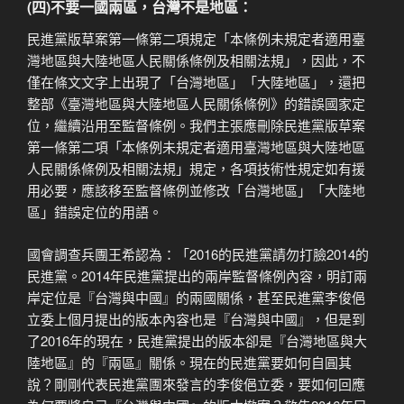
(四)不要一國兩區，台灣不是地區：
民進黨版草案第一條第二項規定「本條例未規定者適用臺
灣地區與大陸地區人民關係條例及相關法規」，因此，不
僅在條文文字上出現了「台灣地區」「大陸地區」，還把
整部《臺灣地區與大陸地區人民關係條例》的錯誤國家定
位，繼續沿用至監督條例。我們主張應刪除民進黨版草案
第一條第二項「本條例未規定者適用臺灣地區與大陸地區
人民關係條例及相關法規」規定，各項技術性規定如有援
用必要，應該移至監督條例並修改「台灣地區」「大陸地
區」錯誤定位的用語。
國會調查兵團王希認為：「2016的民進黨請勿打臉2014的
民進黨。2014年民進黨提出的兩岸監督條例內容，明訂兩
岸定位是『台灣與中國』的兩國關係，甚至民進黨李俊俋
立委上個月提出的版本內容也是『台灣與中國』，但是到
了2016年的現在，民進黨提出的版本卻是『台灣地區與大
陸地區』的『兩區』關係。現在的民進黨要如何自圓其
說？剛剛代表民進黨團來發言的李俊俋立委，要如何回應