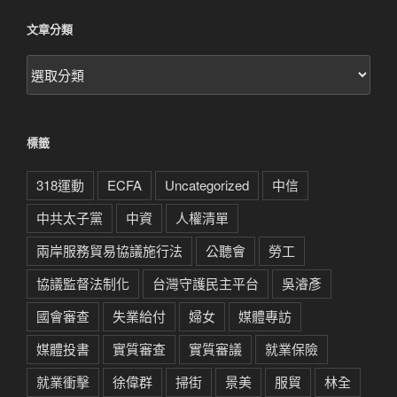
文章分類
文
章
分
類
標籤
318運動
ECFA
Uncategorized
中信
中共太子黨
中資
人權清單
兩岸服務貿易協議施行法
公聽會
勞工
協議監督法制化
台灣守護民主平台
吳濬彥
國會審查
失業給付
婦女
媒體專訪
媒體投書
實質審查
實質審議
就業保險
就業衝擊
徐偉群
掃街
景美
服貿
林全