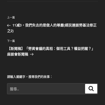
文
上
上一篇
章
一
11减3，我們失去的是做人的尊嚴(經民連談勞基法修正
導
篇
之2)
覽
文
章
下
下一篇
一
【新聞稿】「勞資會議的真相：御用工具？權益把關？」
篇
座談會新聞稿
文
章
請輸入關鍵字，搜尋我們的故事：
搜
搜
尋
尋
關
鍵