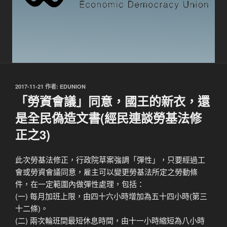
發
2017-11-21
作者:
EDUNION
佈
「勞資會議」同意，國王的新衣，還
於
是全民偽造文書(經民連談勞基法修
正之3)
此次勞基法修正，行政院草案強調「彈性」，只要經過工
會或勞資會議同意，雇主可以變更勞基法所定之勞動條
件，在一定範圍內做彈性處理，包括：
(一) 每月加班上限，由四十六小時增加為五十四小時(第三
十二條)。
(二) 兩次輪班間最短休息時間，由十一小時縮
短為八小時