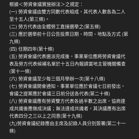
根據＜勞資會議實施辦法＞之規定：
(一) 勞資會議由雙方同數代表組成，其代表人數各為二人
至十五人(第三條)。
(二) 勞方代表由全體勞工直接選舉之(第五條)
(三) 應於選舉前十日公告投票日期、時間、地點及方式 (第
九條)
(四) 任期四年(第十條)
(五) 勞資會議代表選派完成後，事業單位應將勞資會議代
表及勞方代表候補名單於十五日內報請當地主管機關備查
(第十一條)
(六) 勞資會議至少每三個月舉辦一次(第十八條)
(七) 勞資會議開會通知，事業單位應於會議七日前發出，
會議之提案應於會議三日前分送各代表(第二十條)
(八) 勞資會議應有勞資雙方代表各過半數之出席，協商達
成共識後應做成決議；無法達成共識者，其決議應有出席
代表四分之三以上之同意(第十九條)
(九)勞資會議紀錄應由主席及記錄人員分別簽署(第二十一
條)