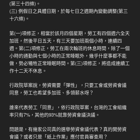
(第三十四條)。
(三) 例假日之具體日期，於每七日之週期內變動調整(第三
十六條)。
第(一)項修正，相當於該月四個星期，勞工有四個週六全天
加班，然後平日五天，有三天要加班兩個小時，連續四
週。第(二)項修正，勞工在兩次輪班的休息時間，除了一個
小時的通勤與七個小時的正常睡眠外，幾乎什麼事都不能
做，勢必犧牲正常睡眠時間。第(三)項修正，將造成連續工
作十二天不休息。
行政院草案說，勞資需要「彈性」，只要工會或勞資會議
同意，勞工也希望多加班、多領薪水呀？
誰來代表勞工「同意」，依行政院草案，台灣的工會組織
率只有7%，其他的93%就靠勞資會議決議。
問題是，有幾家公司真的選舉勞資會議代表？真的開勞資
會議？或者只是「紙上作業」應付官員審查用？