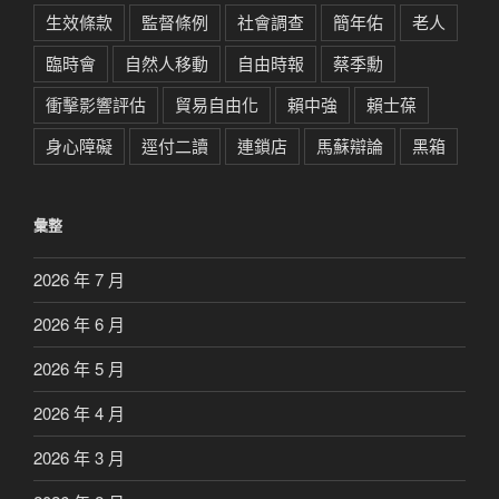
生效條款
監督條例
社會調查
簡年佑
老人
臨時會
自然人移動
自由時報
蔡季勳
衝擊影響評估
貿易自由化
賴中強
賴士葆
身心障礙
逕付二讀
連鎖店
馬蘇辯論
黑箱
彙整
2026 年 7 月
2026 年 6 月
2026 年 5 月
2026 年 4 月
2026 年 3 月