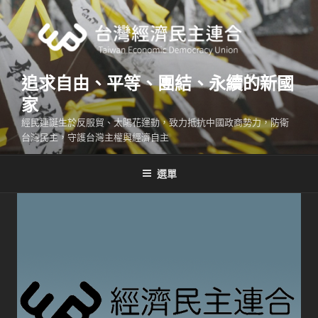
跳
至
主
要
內
追求自由、平等、團結、永續的新國
容
家
經民連誕生於反服貿、太陽花運動，致力抵抗中國政商勢力，防衛
台灣民主，守護台灣主權與經濟自主
選單