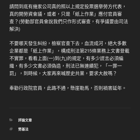
請問到底有幾家公司真的照以上規定投票選舉勞方代表，
真的開勞資會議，或者，只是「紙上作業」應付官員審
查？(勞動部官員會說我們只作形式審查，有爭議要由司法
解決)
不要哪天發生糾紛，檢察官查下去，血流成河，絕大多數
企業都是「紙上作業」，構成刑法第215條業務上文書登載
不實罪，看看上面(一)到(九)的規定，有多少謊言必須編
織，有多少文書必須偽造，刑法已無連續犯，「一罪一
罰」，到時候，大家再來喊歷史共業，要求大赦嗎？
奉勸行政院官員，此路不通，懸崖勒馬，否則禍害延年。
分
評論文章
類
標
勞基法
籤