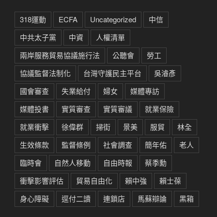
318運動
ECFA
Uncategorized
中信
中共太子黨
中資
人權清單
兩岸服務貿易協議施行法
公聽會
勞工
協議監督法制化
台灣守護民主平台
吳濬彥
國會審查
失業給付
婦女
媒體專訪
媒體投書
實質審查
實質審議
就業保險
就業衝擊
徐偉群
掃街
景美
服貿
林全
生效條款
監督條例
社會調查
簡年佑
老人
臨時會
自然人移動
自由時報
蔡季勳
衝擊影響評估
貿易自由化
賴中強
賴士葆
身心障礙
逕付二讀
連鎖店
馬蘇辯論
黑箱