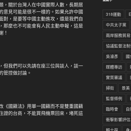
題，關於台灣人在中國實際人數，長期居
的意見可能是很不一樣的。如果允許中國
318運動
面對，是要等中國主動進攻，還是我們自
中共太子黨
，那麼也不可能會有人民主動申報，這是
謝！
兩岸服務貿易
協議監督法制
吳濬彥
國
，但我們可以先請在座三位與談人，談一
媒體專訪
的管控做討論。
實質審議
掃街
景美
監督條例
改《國籍法》用單一國籍而不是雙重國籍
臨時會
自
住證的台商，不能買飛機票回來，堵死這
衝擊影響評估
賴士葆
身