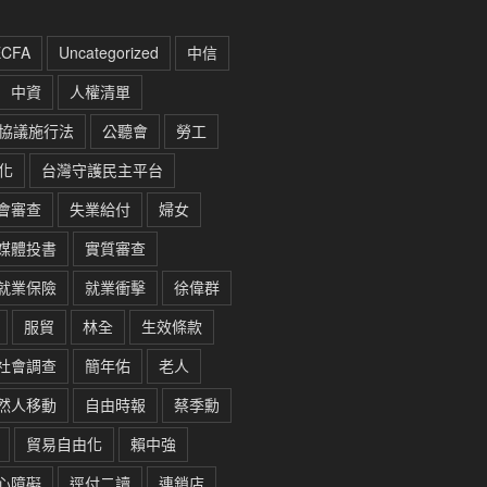
ECFA
Uncategorized
中信
中資
人權清單
協議施行法
公聽會
勞工
化
台灣守護民主平台
會審查
失業給付
婦女
媒體投書
實質審查
就業保險
就業衝擊
徐偉群
服貿
林全
生效條款
社會調查
簡年佑
老人
然人移動
自由時報
蔡季勳
貿易自由化
賴中強
心障礙
逕付二讀
連鎖店