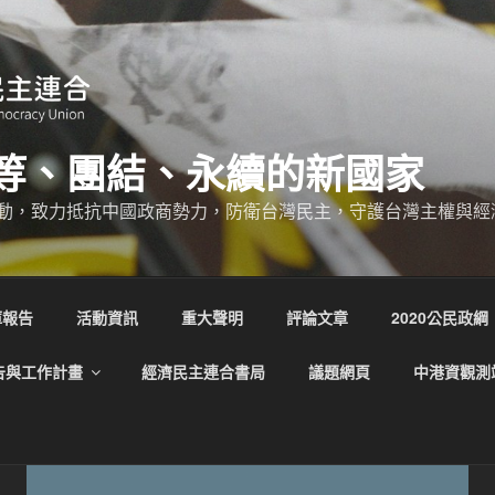
等、團結、永續的新國家
動，致力抵抗中國政商勢力，防衛台灣民主，守護台灣主權與經
庫報告
活動資訊
重大聲明
評論文章
2020公民政綱
告與工作計畫
經濟民主連合書局
議題網頁
中港資觀測