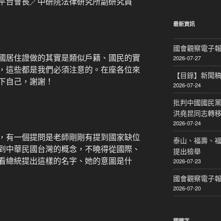
平台會長／中研院法律研究所副研究員
關
鍵
字:
最新資訊
國會觀察電子報｜
國居住證做的其實是類似戶籍、國民的實
2026-07-27
，這些都是我們必須注意的。在座各位來
【目錄】新聞
下自己，謝謝！
2026-07-24
批判中國國民黨
洪堯昆同志轉
2026-07-24
，有一個提問是老師剛剛有提到國家缺位
泰山、福壽、
到中華民國台灣的概念，不曉得從國際、
提出檢舉
看總統提出這樣的名字、她的意圖是什
2026-07-23
國會觀察電子報｜
2026-07-20
關鍵字