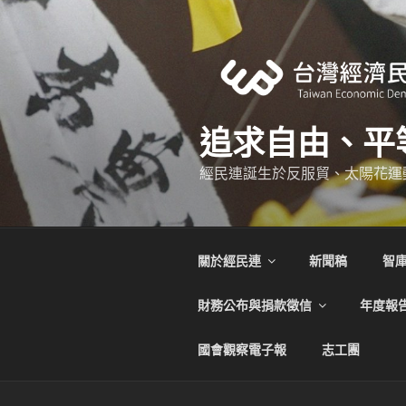
跳
至
主
要
內
容
追求自由、平
經民連誕生於反服貿、太陽花運
關於經民連
新聞稿
智
財務公布與捐款徵信
年度報
國會觀察電子報
志工團