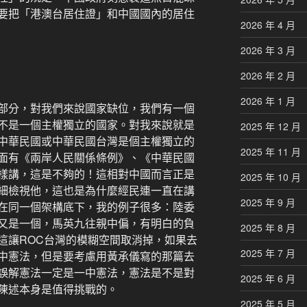
要把「港澳台居住證」和中國國內的居住
2026 年 4 月
2026 年 3 月
2026 年 2 月
2026 年 1 月
部分，對我們來說國家缺位，我們有一個
不是一個主權獨立的國家。對我來說就是
2025 年 12 月
中華民國或中華民國台灣是個主權獨立的
2025 年 11 月
面有《兩岸人民關係條例》、《中華民國
樣講，這是不夠的！這相對中國而言正是
2025 年 10 月
細檢視他，這也是為什麼經民連一直在講
2025 年 9 月
在同一個架構底下，我的例子很多：陸委
又是一個，馬英九往親中偏，有明白的負
2025 年 8 月
這讓ROC台灣的模糊空間取消掉，如果去
2025 年 7 月
中憲法，但是要考慮用黃承儀寫的那篇去
誤解憲法一定是一中憲法，憲法是不是對
2025 年 6 月
陳述本身是值得挑戰的。
2025 年 5 月