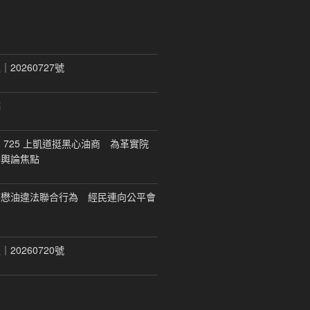
20260727號
稿
 725 上凱道挺黑心油商 為革實院
移輿論焦點
福懋油違法聯合行為 經民連向公平會
20260720號