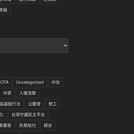
黑箱
ECFA
Uncategorized
中信
中資
人權清單
協議施行法
公聽會
勞工
化
台灣守護民主平台
會審查
失業給付
婦女