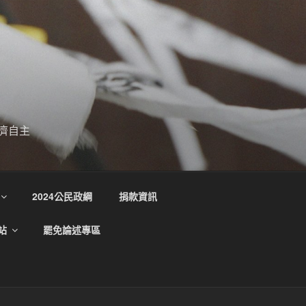
濟自主
2024公民政綱
捐款資訊
站
罷免論述專區