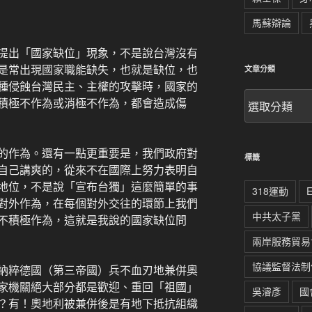
馬蘇辯論
提出「國家缺位」現象，不是說台灣沒有
是常出現國家職能缺失，也就是缺位，也
文章分類
種侵蝕台灣民主、主權的攻擊時，國家的
文
積極不作為或消極不作為，都會造成傷
章
分
類
的作為。還有一點更重要是，我們政府對
標籤
自己講爽的，從來不在國際上努力表明自
地位，不是說「宣布台獨」這麼簡單的事
318運動
對外作為，在每個對外交往的環節上我們
中共太子黨
不積極作為，這就是我說的國家缺位問
兩岸服務貿易
協議監督法制
納粹德國（第三帝國）兵不血刃地兼併奧
家機關絕大部分都是歡迎、重回「祖國」
吳濬彥
國
？有！奧地利被兼併後是有地下抵抗組織