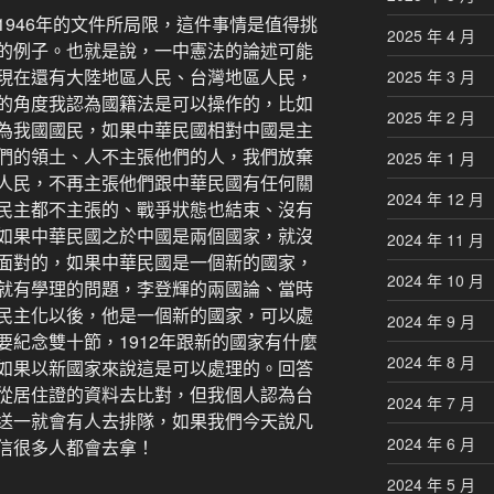
946年的文件所局限，這件事情是值得挑
2025 年 4 月
的例子。也就是說，一中憲法的論述可能
現在還有大陸地區人民、台灣地區人民，
2025 年 3 月
的角度我認為國籍法是可以操作的，比如
2025 年 2 月
為我國國民，如果中華民國相對中國是主
們的領土、人不主張他們的人，我們放棄
2025 年 1 月
人民，不再主張他們跟中華民國有任何關
2024 年 12 月
民主都不主張的、戰爭狀態也結束、沒有
如果中華民國之於中國是兩個國家，就沒
2024 年 11 月
面對的，如果中華民國是一個新的國家，
2024 年 10 月
就有學理的問題，李登輝的兩國論、當時
民主化以後，他是一個新的國家，可以處
2024 年 9 月
紀念雙十節，1912年跟新的國家有什麼
2024 年 8 月
如果以新國家來說這是可以處理的。回答
從居住證的資料去比對，但我個人認為台
2024 年 7 月
送一就會有人去排隊，如果我們今天說凡
2024 年 6 月
信很多人都會去拿！
2024 年 5 月