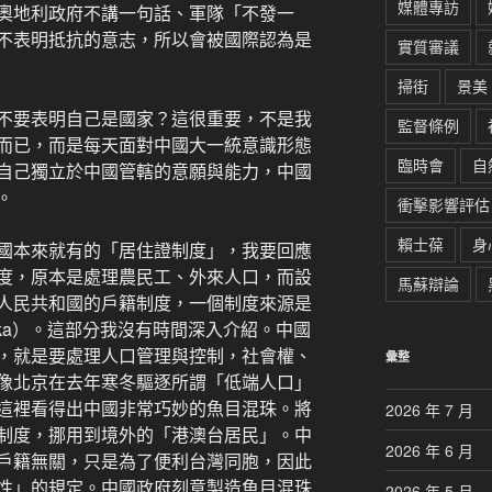
媒體專訪
奧地利政府不講一句話、軍隊「不發一
不表明抵抗的意志，所以會被國際認為是
實質審議
掃街
景美
不要表明自己是國家？這很重要，不是我
監督條例
而已，而是每天面對中國大一統意識形態
臨時會
自
自己獨立於中國管轄的意願與能力，中國
。
衝擊影響評估
賴士葆
身
國本來就有的「居住證制度」，我要回應
度，原本是處理農民工、外來人口，而設
馬蘇辯論
人民共和國的戶籍制度，一個制度來源是
ska）。這部分我沒有時間深入介紹。中國
，就是要處理人口管理與控制，社會權、
彙整
像北京在去年寒冬驅逐所謂「低端人口」
這裡看得出中國非常巧妙的魚目混珠。將
2026 年 7 月
制度，挪用到境外的「港澳台居民」。中
2026 年 6 月
戶籍無關，只是為了便利台灣同胞，因此
性」的規定。中國政府刻意製造魚目混珠
2026 年 5 月