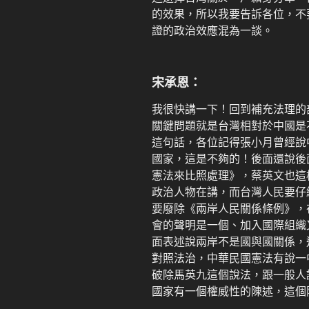
的效果，所以我要告訴各位，不
證的政治效應混為一談。
宋承恩：
我很快講一下！回到補充法理的
關鍵問題就是台灣相對於中國是
這句話，各位記得張小月曾經說
國家，這是不夠的！後面還說後
憲法來比照處理》，蔡英文也這
政治人物在講，而台灣人民要仔
要廢除《兩岸人民關係條例》，
會的聲明是一個、加入國際組織
面表述說兩岸不是國與國關係，
對照法治，中華民國憲法有說一
破除馬英九這個說法，跟一般人
國家有一個權威性的陳述，這個