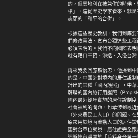
的，但奧地利在被兼併的時候，
槍」，這從歷史學家看來，就是
志願的「和平的合併」。
根據這些歷史教訓，我們到底要
們修改憲法、宣布台獨這些工程
必須表明的。我們不向國際表明
就有藉口干預、滲透、入侵台灣
再來我要回應賴怡忠，他提到中
的是，中國針對境內的居住證制
計出的某種「國內護照」，中華
蘇聯的國內旅行用護照（Propi
國內最近幾年實施的居住證制度
社會福利的問題，也牽涉到最近
（外來農民工人口）的問題。在
原來用於境內流動人口的居住證
國對台單位就說，居住證完全跟
迴避掉台灣關於「戶籍身分單一