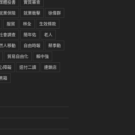
媒體投書
實質審查
就業保險
就業衝擊
徐偉群
服貿
林全
生效條款
社會調查
簡年佑
老人
然人移動
自由時報
蔡季勳
貿易自由化
賴中強
心障礙
逕付二讀
連鎖店
黑箱