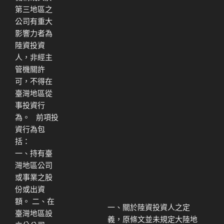
第三地區之
公司有重大
影響力者為
陸資投資
人，非經主
管機關許
可，不得在
臺灣地區從
事投資行
為。 前項投
資行為包
括：
一、持有臺
灣地區公司
或事業之股
份或出資
額。 二、在
一、關於陸資投資人之定
臺灣地區設
義，原條文並未規定大陸地