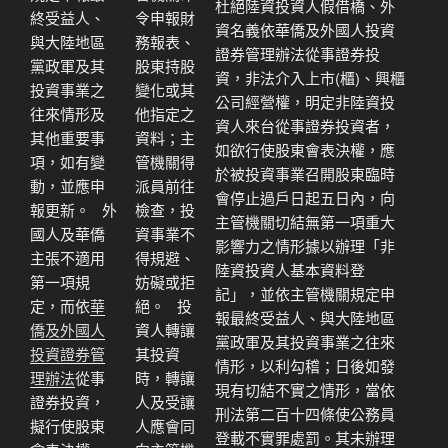
杜絕陸資投資人假借橋、外
終受益人、
令申報財
資名義依華僑及外國人投資
與大陸地區
務報表、
證券管理辦法從事證券投
黨政軍及其
股東持股
資，非法介入上市(櫃)、興櫃
投資事業之
變化或其
公司經營權，明定非陸資投
往來情形及
他指定之
資人來台從事證券投資者，
其他重要事
資料；主
如欲行使股東會表決權，應
項，如有變
管機關得
於被投資事業召開股東臨時
動，並應申
派員前往
會停止過戶日起五日內，向
報更新。 外
檢查，投
主管機關切結無第一項重大
國人及華僑
資事業不
影響力之情形據以辦理「非
主張不適用
得規避、
陸資投資人基本資料登
第一項規
妨礙或拒
記」，並依主管機關規定申
定，而依
華
絕。 投
報最終受益人、與大陸地區
僑及外國人
資人轉讓
黨政軍及其投資事業之往來
投資證券管
其投資
情形，以利勾稽；日後如發
理辦法
從事
時，轉讓
現有切結不實之情形，當依
證券投資，
人及受讓
刑法第二百十四條使公務員
擬行使股東
人應會同
登載不實罪處罰。其未辦理