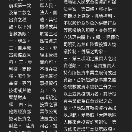
陸地區人民來台投資許可辦
前項第一款
區人民、
法草案」第四條，將提供一
及第二款之
法人、團
年期以上貸款、協議控制、
出資之種
體、其他
不以股份為對象的併購行為
類，以下列
機構或其
等態樣納入規範，並參照其
各款為限：
於第三地
立法理由將上市(櫃)、興櫃公
一、現金。
區投資之
司明列為禁止陸資投資人協
二、自用機
公司，非
議控制、併購之對象。
器設備或原
經主管機
三、第三項明定投資人之出
料。 三、專
關許可，
資種類。 四、陸資投資人
利權、商標
不得在臺
持有所投資事業之股份或出
權、著作財
灣地區從
資額，合計超過該事業之股
產權、專門
事投資行
份總數或資本總額三分之一
技術或其他
為。 依
以上或具控制力者，其所投
智慧財產
前項規定
資事業雖為在台登記之企
權。 四、其
投資之事
業，仍應就其轉投資行為加
他經經濟部
業依公司
以規範，爰參照「大陸地區
認可投資之
法設立公
人民來台投資許可辦法」第
財產。 陸資
司者，投
五條規定增訂本條第四項。