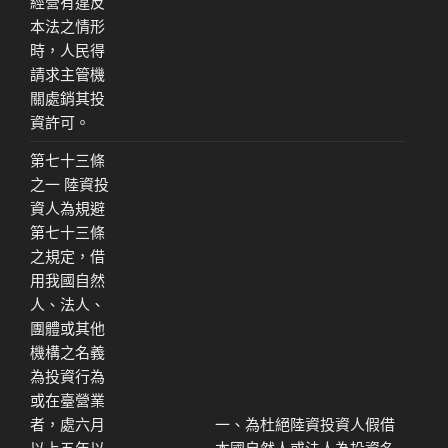
經營有違反
本法之情形
時，人民得
請求主管機
關處銷其投
資許可。
第七十三條
之一 陸資投
資人為規避
第七十三條
之規定，借
用我國自然
人、法人、
團體或其他
機構之名義
為投資行為
或在臺營業
者，處六月
一、為杜絕陸資投資人假借
以上五年以
本國自然人或法人為投資名