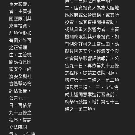
第七十三條之四第一項。
重大影響力
二、陸資投資人為為大陸地
者，主管機
區政府或公營機構，或其所
關應限制其
投資，或其直接間接資助，
來臺投資。
或其具重大影響力者，主管
前項情形如
機關應限制其來臺投資，如
有例外許可
有例外許可之正當理由，應
之正當理
擬具國家安全、經濟安全與
由，主管機
社會衝擊影響評估報告，公
關應擬具國
告九十日，再依第九十五條
家安全、經
之程序，提請立法院同意，
濟安全與社
增訂第七十三條之一第二項
會衝擊影響
項及第三項。 三、立法院
評估報告，
就上述同意案進行審查前，
公告九十
應舉行聽證，增訂第七十三
日，再依第
條之一第三項。
九十五條之
程序，提請
立法院同
意。 立法院