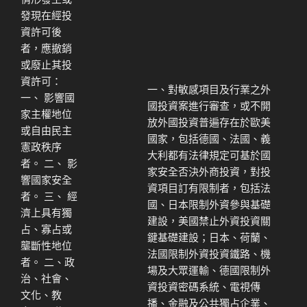
發現在經投
資許可後
者，應撤銷
或廢止其投
資許可：
一、對敏感項目及行業之外
一、 影響國
國投資案進行審查，或不開
家主權地位
放外國投資普遍存在於歐美
或自由民主
國家，包括德國、法國、義
憲政秩序
大利都有法律規定可基於國
者。 二、 影
家安全否決外商投資，對投
響國家安全
資項目訂有限制者，包括法
者。 三、 經
國、日本限制外資參與基礎
濟上具有獨
建設，美國禁止外資投資關
占、寡占或
鍵基礎建設；日本、荷蘭、
壟斷性地位
法國限制外資投資鐵路、機
者。 二、政
場及大眾運輸、德國限制外
治、社會、
資投資密碼系統、電視傳
文化、教
播、金融及公共獨占企業、