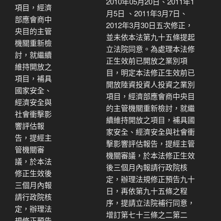
2010年05月20日、2011年1
項目，經濟
月5日 、2011年3月7日、
部應會商中
2012年3月30日五次修正，
央目的主管
並未依本法第九十五條提起
機關重新檢
立法院同意。為處理本法修
討，就繼續
正生效前已開放之業別項
維持開放之
目，明定本法修正生效前已
項目，補具
開放陸資投資人投資之業別
國家安全、
項目，經濟部應會商中央目
經濟安全與
的主管機關重新檢討，就繼
社會衝擊影
續維持開放之項目，補具國
響評估報
家安全、經濟安全與社會衝
告，提經主
擊影響評估報告，提經主管
管機關審
機關審議，於本法修正生效
議，於本法
後三個月內報請行政院核
修正生效後
定，辦理法規修正預告九十
三個月內報
日，再依第九十五條之程
請行政院核
序，提請立法院補行同意，
定，辦理法
增訂第七十三條之二第二
規修正預告