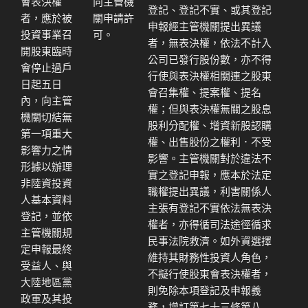
會表決權
向主管機
登記、登記不實、或其登記
者，應於被
關申請許
申報經主管機關提出異議
投資事業召
可。
者，無表決權，依法不計入
開股東臨時
公司已發行股份數，亦不得
會停止過戶
行使與表決權相關連之股東
日起五日
會召集權、提案權、提名
內，向主管
權；但與表決權無關之股息
機關切結無
股利分配權、增資新股認購
第一項重大
權、出售股份之權利．不受
影響力之情
影響。主管機關對於違法不
形據以辦理
實之登記申報，應本於法定
非陸資投資
職權提出異議，利害關係人
人基本資料
主張有登記不實依法無表決
登記，並依
權者，亦得循司法途徑循求
主管機關規
民事法院救濟。如外資選擇
定申報最終
維持其財務性投資人角色，
受益人、與
不擬行使股東會表決權者，
大陸地區黨
則免除本項登記及申報義
政軍及其投
務，增訂第七十三條第八