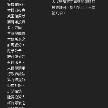
人民得請求主管機關處銷其
管機關限期
投資許可，增訂第七十三條
命撤回投資
第八項。
或回復原狀
而轉讓投資
者，亦同。
主管機關依
本條所為之
許可處分，
應予公告。
許可處分如
有違法者，
人民得適用
行政訴訟法
第九條提起
公益訴訟，
訴請撤銷。
陸資投資人
經許可後之