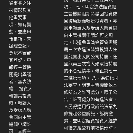
資事業之往
項。 七、明定違法陸資經
來情形及其
主管機關限期命撤回投資或
他重要事
回復原狀而轉讓投資者，亦
項，如有變
適用轉讓人及受讓人應會同
動，並應申
向主管機關申請許可之規
報更新。未
定，以避免重演金管會證期
辦理登記，
局三次命違法陸資投資人任
登記不實或
國龍賣出大同公司持股，任
其登記、申
國龍再三次找人頭承接持股
報經主管機
的不合理情事，修正第七十
關提出異議
三條第七項。 八、為強化司
者，無表決
法審查，明定主管機關依本
權。 投資人
條所為之許可處分，應予公
轉讓其投資
告。許可處分如有違法者，
時，轉讓人
人民得適用行政訴訟法第九
及受讓人應
條提起公益訴訟，訴請撤
會同向主管
銷。並明定陸資投資人經許
機關申請許
可後之經營有前項情形時，
可。其經主