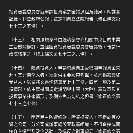
投資審議委員會就申請投資案之審議過程及結果，應詳實
記錄、刊登政府公報；並定期向立法院報告（修正條文第
七十三之五條）。
（十三） 相關法規命令由經濟部會商相關中央目的事業
主管機關擬訂，並經陸資投資審議委員會審議後，報請行
政院核定之（修正條文第七十三之六條）。
（十四） 陸資投資人，申請時應向主管機關申報資金來
源，其非自然人者，須提供主要股東名單，並均揭露最終
受益人，以業務文書切結無第七十三條之四第一項及第二
項情形，依主管機關規定說明與中國（大陸）黨政軍及其
投資事業往來情形；及例外免為切結之但書（修正條文第
七十三之七條）。
（十五） 明定民主防禦條款：陸資投資人，不得於其投
資之公司、分公司或辦事處設置政黨組織，不得直接或間
接介入選舉及政治活動，及違反之刑事處罰（修正條文第