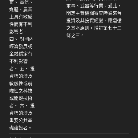
育、 電信、
軍事、武器等行業。爰此，
媒體、農業
明定主管機關審查陸資來台
上具有敏感
投資及其投資經營，應遵循
性而有不利
之基本原則，增訂第七十三
影響者。
條之三。
四、 對國內
經濟發展或
金融穩定有
不利影響
者。 五、 投
資標的涉及
敏感性或前
瞻性之科技
或關鍵技術
者。 六、 投
資標的涉及
重要公共基
礎建設者。