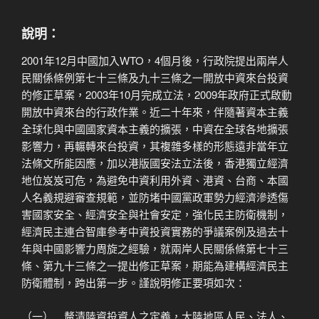
說明：
2001年12月中國加入WTO，4個月後，行政院提出兩岸人
民關係條例第七十三條及九十三條之一開放中資來台投資
的修正草案，2003年10月完成立法，2009年政府正式啟動
開放中資來台的行政作業。近二十年來，伴隨著資本主義
全球化與中國國家資本主義的擴張，中資在全球各地擴張
影響力，再輾轉來台投資，其複雜多樣的形態遠非當年立
法條文所能因應，加以港版國安法立法後，香港獨立經濟
地位岌岌可危，為避免中資利用外資、港資、台商、本國
人名義規避審查規範，並防堵中國黨政軍勢力經濟滲透傷
害國家安全、經濟安全與社會安定，強化民主防衛機制，
經濟民主連合智庫參考中資投資實務的爭議案例及過去十
年與中國影響力周旋之經驗，就兩岸人民關係條第七十三
條、第九十三條之一提出修正草案，期能為建構經濟民主
防衛體制，跨出第一步。謹說明修正要項如次：
（一） 釐清陸資投資人之定義，大陸地區人民、法人、