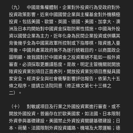
（九） 中國是集權體制，企業對外投資行為受政府對外
投資政策影響，近來中國國營企業與主權基金對外機積極
投資，包括美國、歐盟、英國、德國、美國、加拿大、澳
洲及日本均開始對中國資金採取防禦性措施。中國海外投
資以國營企業為主力，近年化身為民間企業投資或併購其
背後幾乎全為中國黨政軍所控制或下指導棋，陸資進入臺
灣後，中國共產黨政府無不為遂行統戰目的，以商圍政企
圖明顯，故我國對於中國資金之投資案絕不能如一般外資
審查，必須採取更嚴謹態度。是故，明定主管機關就開放
陸資投資業別項目正面表列，開放投資業別項目應擬具國
家安全、經濟安全與社會衝擊影響評估報告，依第九十五
條之程序，提請立法院同意（修正條文第七十三條之
二）。
（十） 對敏感項目及行業之外國投資案進行審查，或不
開放外國投資，普遍存在於歐美國家，如法國、日本限制
外資參與基礎建設，美國禁止外資投資關鍵基礎建設；日
本、荷蘭、法國限制外資投資鐵路、機場及大眾運輸；德