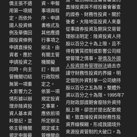
僑主張不適
資、申報
直接投資與不經投審會審查
用第一項規
事項與程
的證券、財務性投資。關於
定，而依外
序、申請
後者，大陸地區投資人來臺
國人投資條
書格式及
從事證券投資及期貨交易管
例及華僑回
其他應遵
理辦法明定：陸資投資人持
國投資條例
行事項之
股以百分之十為上限，且不
申請直接投
辦法，由
得有實質控制或影響公司經
資者，應於
有關主管
營管理之情事。
華僑及外國
申請投資之
機關擬
人投資證券管理辦法
過去亦
同時，向主
訂，報請
謹守財務性投資的界線，明
管機關切結
行政院核
定個別外資對單一公司總持
無第一項重
定之。
股以百分之五為限，整體外
大影響力之
依第一項
資以百分之十為限。1995年7
情形據以辦
規定投資
月財政部證期會廢除外資持
理非陸資投
之事業，
股上限，卻怠於提出配套規
資人基本資
應依前項
範，致直接投資與財務性投
料登記，並
所定辦法
資界線模糊，形成我國境外
依主管機關
規定或主
來源投資管制的大破口。為
規定申報最
管機關命