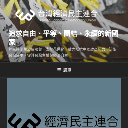
跳
至
主
要
內
追求自由、平等、團結、永續的新國
容
家
經民連誕生於反服貿、太陽花運動，致力抵抗中國政商勢力，防衛
台灣民主，守護台灣主權與經濟自主
選單