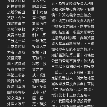
投資人持有
資人不受
五、為杜絕陸資投資人利用
所投資事業
同法第二
多層次跨境投資架構，假借
之股份或出
百十六 條
僑、外資名義來台直接投
資額，合計
第一項關
資，明定非陸資投資人應於
超過該事業
於國內住
申請投資之同時，向主管機
之股份總數
所之限
關切結無弟一項重大影響力
或資本總額
制。 第
之情形據以辦理「非陸資投
三分之一以
一項所定
資人基本資料登記」，日後
上或具控制
投資人之
如發現有切結不實之情形，
力者，為陸
資格、許
如該當刑法第二百十四條使
資投資事
可條件、
公務員登載不實罪，依法處
業，該陸資
程序、投
三年以下有期徒刑、拘役或
投資事業從
資之方
一萬五千元以下罰金。並明
事第二項各
式、業別
定最終受益人、與大陸地區
款行為者，
項目與限
黨政軍及其投資事業往來情
應適用本法
額、投資
形之申報義務，以利勾稽，
關於陸資投
比率、結
增訂第七十三條第五項。
資之規定。
匯、審
六、我國境外來源投資管
外國人及華
定、轉投
道，區別為經投審會審查的