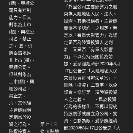
(櫃)、興櫃公
「外國公司主要影響力之股
司具有控制
東為大陸地區人民、法人、
能力。但其
團體、其他機構者，主管機
對象為上市
關得不予認許」之規定，明
(櫃)、興櫃公
定以「有重大影響力」為認
司者，禁止
定是否為陸資投資人之判
之。 五、併
准。又是否「有重大影響
購臺灣地區
力」不以有持股關係為前
非上市 (櫃)、
提，爰參照經濟部2020年8月
興櫃公司。
17日公告之「大陸地區人民
但其對象為
來台投資許可辦法草案」，
上市(櫃)、興
刪除「投資」二贅字，以免
櫃公司者，
誤會。修訂第一項陸資投資
禁止之。
人之定義。 二、鑑於投資
六、其他經
行為的多樣化，不再以傳統
主管機關明
持股關係或設立分公司、獨
定相當於投
資、合夥為限，爰參照經濟
資之行為。
第七十三
部2020年8月17日公告之「大
陸資投資人
條 大陸地