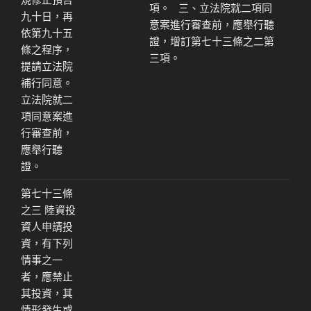
項。 三、立法院就二項同
九十日，再
意案進行審查前，應舉行聽
依第九十五
證，增訂第七十三條之二第
條之程序，
三項。
提請立法院
補行同意。
立法院就二
項同意案進
行審查前，
應舉行聽
證。
第七十三條
之三 陸資投
資人申請投
資，有下列
情事之一
者，應禁止
其投資，其
情形發生或