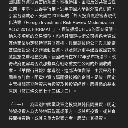
國限制外資投資密碼系統、電視傳播、金融及公共獨占性
企業、軍事、武器等行業。近年中國大舉對外投資併購，
引發各國戒心，美國在2019年的「外人投資風險審查現代
化法案（Foreign Investment Risk Review Modernization
Act of 2018, FIRRMA）」，實質擴增CFIUS的審查權限，
納入多項新的交易類型，包括具關鍵技術公司透過合資或
其他商業約定移轉智慧財產權、具關鍵技術公司與具關鍵
基礎建設公司之非被動投資、以及鄰近軍事建置或國安敏
感設施之房地產交易。德國政府在2017年頒布新法令，使
得政府更容易否決那些具有戰略重要性公司的外國收購
案。《華爾街日報》報導說，這部法律實際上主要是為中
國量身訂做，阻擋中資收購關鍵技術的企圖。是故，明定
主管機關審查陸資來台投資及其投資經營，應遵循的基本
原則（修正條文第七十三條之三）。
（十一） 為區別中國黨政軍之投資與純民間投資，明定
陸資投資人為大陸地區政黨或軍方，或其所投資，或其直
接間接資助，或其具重大影響力者，應禁止其投資。