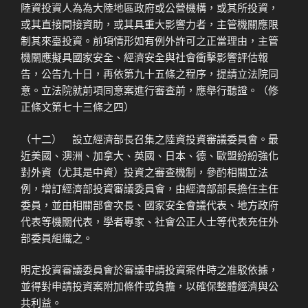
陸資投資人為為大陸地區政府或公營機構，或其所投資，
或其直接間接資助，或其具重大影響力者，主管機關應限
制其來臺投資。前項情形如有例外許可之正當理由，主管
機關應擬具國家安全、經濟安全與社會衝擊影響評估報
告，公告九十日，再依第九十五條之程序，提請立法院同
意。立法院就前項同意案進行審查前，應舉行聽證。（修
正條文第七十三條之四）
（十二） 設立經濟部長召集之陸資投資審議委員會。最
近美國、澳洲、加拿大、英國、日本、德、歐盟紛紛強化
對外資（尤其是中資）投資之審查機制，參酌相關立法
例，增訂經濟部投資審議委員會，由經濟部部長擔任主任
委員，並由相關部會次長、國家安全會議代表、地方政府
代表等機關代表，學者專家、社會公正人士等代表充任外
部委員組織之。
明定投資審議委員會於審議申請投資案件時之准駁依據，
並得對申請投資案附加條件或負擔，以確保整體經濟與公
共利益。