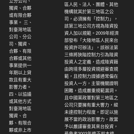
立分公司、
區人民、法人、團體、其他
獨資、合夥
機構就其於第三地區之公
或有限合夥
司，必須擁有「控制力」，
事業。 三、
該第三地公司方視為陸資投
對臺灣地區
資人加以規範。2009年經濟
公司、分公
部發布「大陸地區人民來台
司、獨資、
投資許可辦法」，該辦法第
合夥、有限
三條將狹隘控制力引為陸資
合夥或其他
投資人之定義，造成陸資藉
事業提供一
由跨境多層投資規避審查規
年期以上貸
範，且控制力證據通常偏在
款且有重大
投資人一方，主管機關證明
影響力者。
困難，造成嚴重規範漏洞。
四、以協議
且中國黨政軍對第三地區之
或其他方式
公司只要擁有重大響力，縱
對臺灣地區
未達控制力程度，即足以施
獨資、合
展不當的政治影響力，故當
夥、有限合
予以嚴謹審查其來台投資，
夥或非上市
爰參考2003年修正前本條