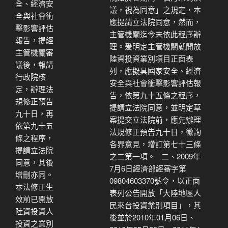
全、經濟安
議，視為同意」之規定，本
全與社會衝
應提請立法院同意，然而，
擊影響評估
主管機關迄今未依此程序辦
報告，提經
理。爰明定主管機關就開放
主管機關審
陸資投資業別項目正面表
議後，報請
列，應擬具國家安全、經濟
行政院核
安全與社會衝擊影響評估報
定，辦理法
告，依第九十五條之程序，
規修正預告
提請立法院同意，並明定草
九十日，再
案提交立法院前，應先辦理
依第九十五
法規修正預告九十日，徵詢
條之程序，
各界意見，增訂第七十三條
提請立法院
之二第一項。 二、2009年
同意，其後
7月6日經濟部經審字第
增刪亦同。
09804603370號令，以正面
本法修正生
表列公告開放「大陸地區人
效前已開放
民來台投資業別項目」，其
陸資投資人
後並於2010年01月06日、
投資之業別