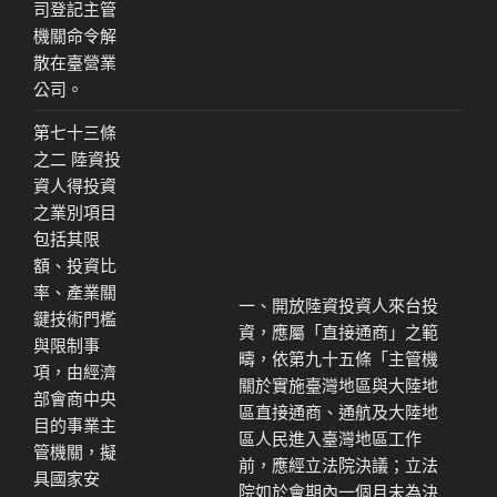
司登記主管
機關命令解
散在臺營業
公司。
第七十三條
之二 陸資投
資人得投資
之業別項目
包括其限
額、投資比
率、產業關
一、開放陸資投資人來台投
鍵技術門檻
資，應屬「直接通商」之範
與限制事
疇，依第九十五條「主管機
項，由經濟
關於實施臺灣地區與大陸地
部會商中央
區直接通商、通航及大陸地
目的事業主
區人民進入臺灣地區工作
管機關，擬
前，應經立法院決議；立法
具國家安
院如於會期內一個月未為決