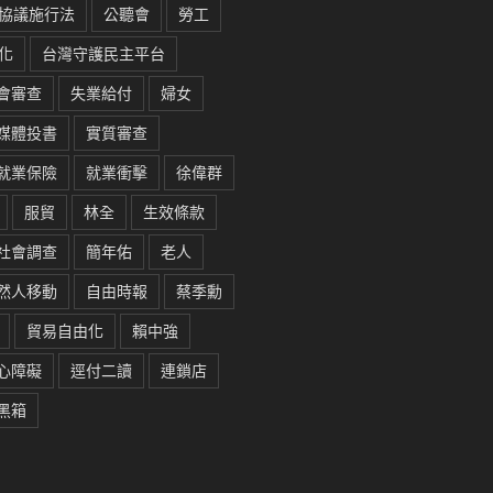
協議施行法
公聽會
勞工
化
台灣守護民主平台
會審查
失業給付
婦女
媒體投書
實質審查
就業保險
就業衝擊
徐偉群
服貿
林全
生效條款
社會調查
簡年佑
老人
然人移動
自由時報
蔡季勳
貿易自由化
賴中強
心障礙
逕付二讀
連鎖店
黑箱