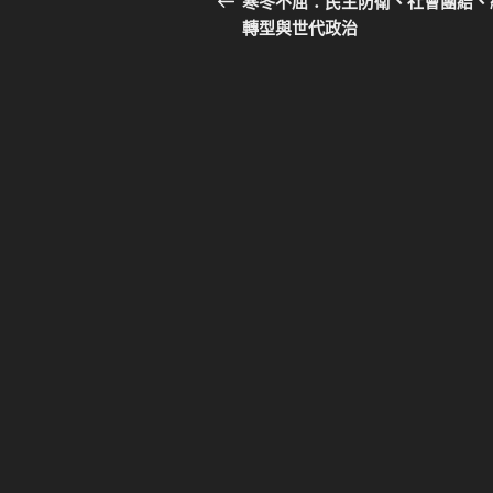
寒冬不屈：民主防衛、社會團結、
篇
轉型與世代政治
導
文
覽
章