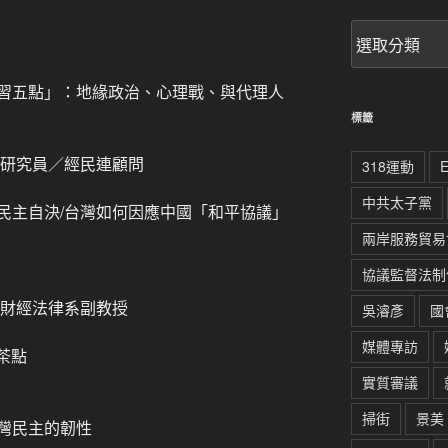
文
章
分
習五點」：地緣政治、心理戰、與代理人
類
標籤
副研究員／經民連顧問
318運動
中共太子黨
民主自決/台灣如何因應中國「和平協議」
兩岸服務貿易
協議監督法制
學財經法律系副教授
吳濬彥
國
媒體專訪
、茶點
實質審議
掃街
景美
灣民主的韌性