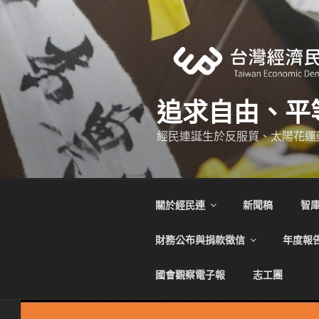
跳
至
主
要
內
容
追求自由、平
經民連誕生於反服貿、太陽花運
關於經民連
新聞稿
智
財務公布與捐款徵信
年度報
國會觀察電子報
志工團