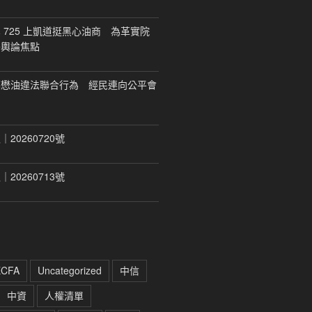
 725 上凱道挺黑心油商 為革實院
移輿論焦點
福懋油違法聯合行為 經民連向公平會
20260720號
20260713號
ECFA
Uncategorized
中信
中資
人權清單