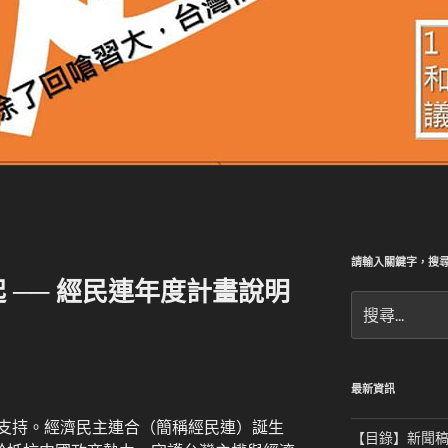
請輸入關鍵字，搜
 ── 經民連年度計畫說明
搜
尋
關
鍵
字:
最新資訊
支持。經濟民主連合（簡稱經民連）誕生
【目錄】新聞