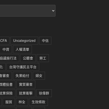
ECFA
Uncategorized
中信
中資
人權清單
協議施行法
公聽會
勞工
化
台灣守護民主平台
會審查
失業給付
婦女
媒體投書
實質審查
就業保險
就業衝擊
徐偉群
服貿
林全
生效條款