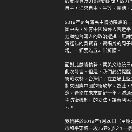
於反服貿及318運動期間，致
自主，追求自由、平等、團結、
2019年是台灣民主情勢險峻的
圍中央，外有中國領導人習近平
力壓迫台灣人的政治選擇，無論
賣麵包的吳寶春、賣唱片的周子
親」，都要為五斗米折腰。
面對此嚴峻情勢，蔡英文總統日
此次發言。但是，我們必須提醒
統戰攻勢，台灣除了在立場上堅
制來因應中國的新攻擊。為此，
籲，希望在未來關鍵一年，透過
主防衛機制」的立法，讓台灣民
力。
我們將於2019年1月26日（星
市和平東路一段75巷2號之1一