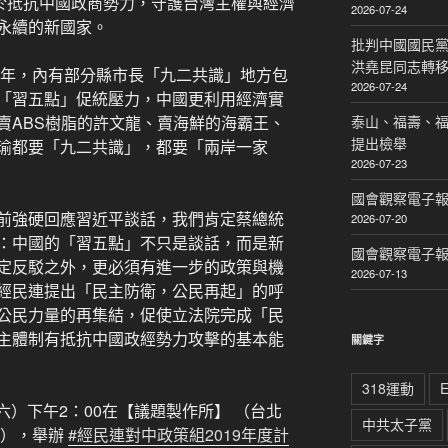
力於抵抗中國政商勢力，守護台灣主權與經濟
2026-07-24
永續的新國家。
批判中國國民黨
洪堯昆同志轉
一年，內有部分縣市長「九二共識」地方包
2026-07-24
「習五點」促統壓力，中國更利用經濟實
賣ABS樹脂的許文龍、賣海鮮的海霸王、
泰山、福壽、
提出檢舉
瑜都要「九二共識」，都要「兩岸一家
2026-07-23
國會觀察電子報｜
前強硬回應習近平談話，我們肯定蔡總統
2026-07-20
：中國的「習五點」不只是談話，而是新
國會觀察電子報｜
定反駁之外，更必須有進一步的政策與機
2026-07-13
經民連提出「民主防衛，公民再起」的呼
公民力量的再集結，促使立法院完成「民
主體制有抵抗中國政經勢力攻擊的基本能
關鍵字
318運動
期六）下午2：00在【議題製作所】 （台北
中共太子黨
樓），舉辦
#經民連對中政策組2019年度計