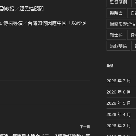
監督條例
系副教授／經民連顧問
臨時會
自
s. 傅榆導演／台灣如何因應中國「以經促
衝擊影響評估
賴士葆
身
馬蘇辯論
彙整
2026 年 7 月
2026 年 6 月
2026 年 5 月
2026 年 4 月
2026 年 3 月
下
下一篇
一