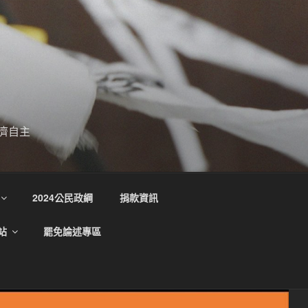
濟自主
2024公民政綱
捐款資訊
站
罷免論述專區