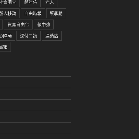
社會調查
簡年佑
老人
然人移動
自由時報
蔡季勳
貿易自由化
賴中強
心障礙
逕付二讀
連鎖店
黑箱