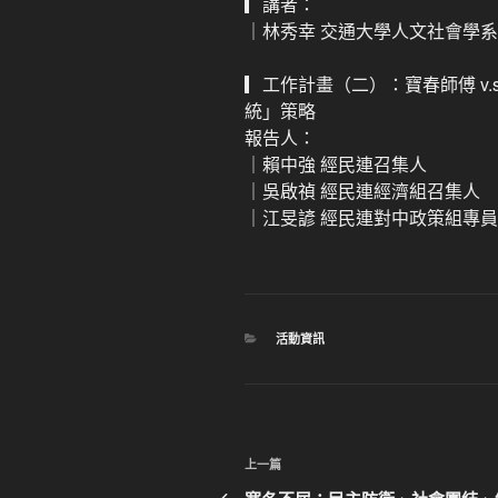
▎講者：
｜林秀幸 交通大學人文社會學
▎工作計畫（二）：寶春師傅 v.
統」策略
報告人：
｜賴中強 經民連召集人
｜吳啟禎 經民連經濟組召集人
｜江旻諺 經民連對中政策組專員
分
活動資訊
類
文
上
上一篇
章
一