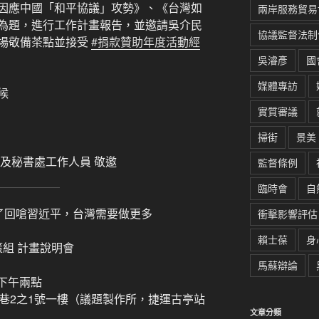
因應中國「和平協議」攻勢》、《台灣如
兩岸服務貿易
為題，進行工作計畫報告，並邀請吳介民
協議監督法制
場敬備茶點並接受
#捐款贊助年度活動經
吳濬彥
國
媒體專訪
候
實質審議
掃街
景美
及秘書處工作人員 敬邀
監督條例
臨時會
自
除了回嗆習近平，台灣需要做更多
衝擊影響評估
賴士葆
身
策組 計畫說明會
馬蘇辯論
）下午兩點
巷2之1號一樓（議題製作所，捷運古亭站
文章分類