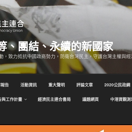
等、團結、永續的新國家
動，致力抵抗中國政商勢力，防衛台灣民主，守護台灣主權與經
庫報告
活動資訊
重大聲明
評論文章
2020公民政綱
告與工作計畫
經濟民主連合書局
議題網頁
中港資觀測