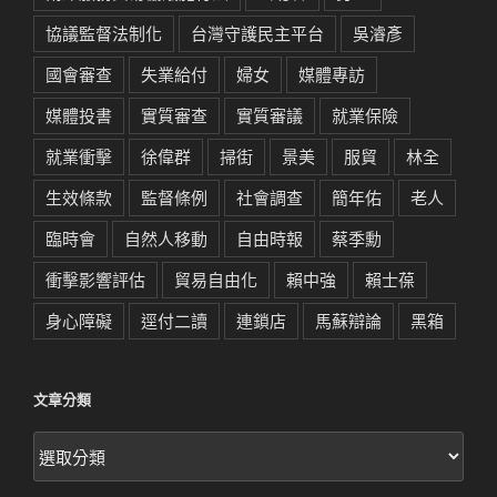
協議監督法制化
台灣守護民主平台
吳濬彥
國會審查
失業給付
婦女
媒體專訪
媒體投書
實質審查
實質審議
就業保險
就業衝擊
徐偉群
掃街
景美
服貿
林全
生效條款
監督條例
社會調查
簡年佑
老人
臨時會
自然人移動
自由時報
蔡季勳
衝擊影響評估
貿易自由化
賴中強
賴士葆
身心障礙
逕付二讀
連鎖店
馬蘇辯論
黑箱
文章分類
文
章
分