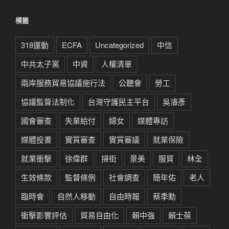
類
標籤
318運動
ECFA
Uncategorized
中信
中共太子黨
中資
人權清單
兩岸服務貿易協議施行法
公聽會
勞工
協議監督法制化
台灣守護民主平台
吳濬彥
國會審查
失業給付
婦女
媒體專訪
媒體投書
實質審查
實質審議
就業保險
就業衝擊
徐偉群
掃街
景美
服貿
林全
生效條款
監督條例
社會調查
簡年佑
老人
臨時會
自然人移動
自由時報
蔡季勳
衝擊影響評估
貿易自由化
賴中強
賴士葆