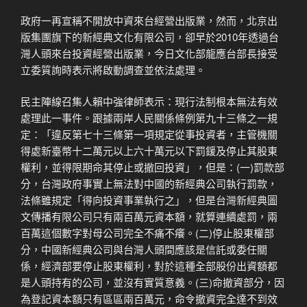
政府一再宣稱不開放中資來台經營出版業，然而，北京出
版集團旗下的新經典文化有限公司，卻早於2010年透過台
灣人頭來台投資經營出版業，今日文化部龍應台部長接受
立委質詢時表示將啟動調查並依法處理。
民主陣線召集人賴中強律師表示：現行法制根本無法有效
處理此一事件。跟據兩岸人民關係條例第九十三條之一規
定：「違反第七十三條第一項規定從事投資者，主管機關
得處新臺幣十二萬元以上六十萬元以下罰鍰及停止其股東
權利，並得限期命其停止或撤回投資」，但是：(一)罰款部
分，台灣政府事實上無法對中國的新經典公司執行罰款，
法條雖規定「得向投資事業執行之」，但是台灣新經典圖
文傳播有限公司只有兩百萬元資本額，就算連續處罰，兩
百萬這個數字對母公司完全不痛不癢。(二)停止股東權部
分，中國新經典公司與台灣人頭間應該是信託或委任關
係，經濟部要停止股東權利，對於這種全部股份出資額都
是人頭持有的公司，並沒有實質意義。(三)命撤資部分，因
為登記資本額只有區區兩百萬元，命令撤資完全達不到效