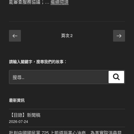
能審查服務協議；…
繼續閱讀
文
上
下
頁次
2
一
一
章
頁
頁
分
頁
請輸入關鍵字，搜尋我們的故事：
搜
搜
尋
尋
關
鍵
最新資訊
字:
【目錄】新聞稿
2026-07-24
批判中國國民黨 725 上凱道挺黑心油商 為革實院洪堯昆