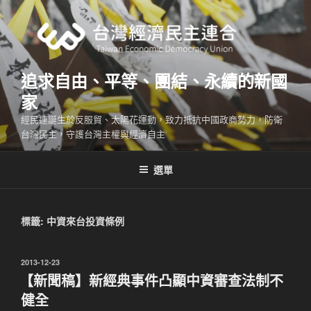
跳
至
主
要
內
追求自由、平等、團結、永續的新國
容
家
經民連誕生於反服貿、太陽花運動，致力抵抗中國政商勢力，防衛
台灣民主，守護台灣主權與經濟自主
選單
標籤:
中資來台投資條例
發
2013-12-23
佈
【新聞稿】新經典事件凸顯中資審查法制不
於
健全