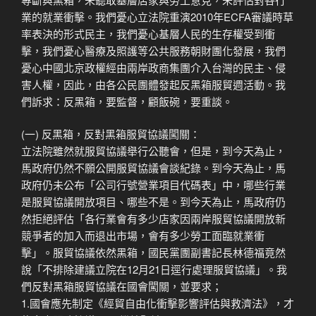
業的就業衝擊。我們憂心立法院重演2010年ECFA審議時草
率表決的形式民主，我們憂心基層人民的生存權受到衝
擊，我們憂心醫療及照護等公共服務朝財團化發展，我們
憂心中國北京政權經由兩岸政商集團介入台灣的民主、侵
害人權，因此，由各公民團體發起反黑箱服貿週活動。我
們訴求：反黑箱，要監督，顧飯碗，要重談。
(一) 反黑箱，反對黑箱服貿協議闖關：
立法院雖然就服貿協議舉行公聽會，但是，到今天為止，
馬政府仍然不願公開服貿協議會談紀錄。到今天為止，馬
政府仍未公布「公司行號營業項目代碼表」中，哪些行業
是服貿協議開放項目、哪些不是。到今天為止，馬政府仍
然拒絕評估「各行業會有多少店家因兩岸服貿協議開放新
競爭者的加入而退出市場，會有多少勞工面臨就業衝
擊」。服貿協議依然黑箱，國民黨團副書記長林德福竟然
說「不排除建議立院在12月21日逕行處理服貿協議」。我
們反對黑箱服貿協議在國會闖關，並要求；
1.國會應先制定《經貿自由化衝擊影響評估與救濟法》，才