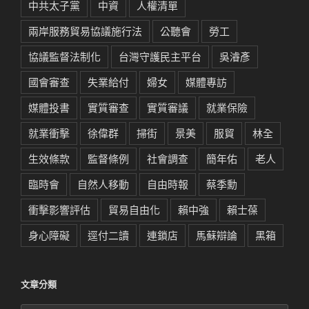
中共太子黨
中資
人權清單
兩岸服務貿易協議施行法
公聽會
勞工
協議監督法制化
台灣守護民主平台
吳濬彥
國會審查
失業給付
婦女
媒體專訪
媒體投書
實質審查
實質審議
就業保險
就業衝擊
徐偉群
掃街
景美
服貿
林全
生效條款
監督條例
社會調查
簡年佑
老人
臨時會
自然人移動
自由時報
蔡季勳
衝擊影響評估
貿易自由化
賴中強
賴士葆
身心障礙
逕付二讀
連鎖店
馬蘇辯論
黑箱
文章分類