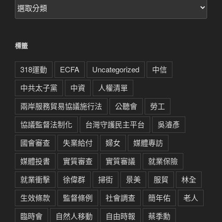
文
章
分
類
標籤
318運動
ECFA
Uncategorized
中信
中共太子黨
中資
人權清單
兩岸服務貿易協議施行法
公聽會
勞工
協議監督法制化
台灣守護民主平台
吳濬彥
國會審查
失業給付
婦女
媒體專訪
媒體投書
實質審查
實質審議
就業保險
就業衝擊
徐偉群
掃街
景美
服貿
林全
生效條款
監督條例
社會調查
簡年佑
老人
臨時會
自然人移動
自由時報
蔡季勳