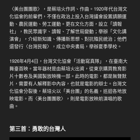
〈美台團團歌〉，是蔡培火作詞、作曲。1920年代台灣文
化協會的前輩們，不僅在政治上投入台灣議會設置請願運
動、農民運動、勞工運動。更在文化方面，設立「讀報
社」，教民眾識字、讀報、了解世局變動；舉辦「文化講
演會」，介紹新知識、傳播新思想、對抗殖民統治；他們
還發行〈台灣民報〉，成立中央書局，舉辦夏季學校。
1926年4月4日，台灣文化協會「活動寫真隊」，在臺南大
舞臺首映。當年器材是由蔡培火出資，從東京購買教育影
片十數卷及美國製放映機一部。此時的電影，都是無聲默
片，需要有人解釋影中內容，也就是電影的辯士。台灣文
化協會分裂後，蔡培火以「美台團」的名義，巡迴各地放
映電影。而〈美台團團歌〉，則是電影放映前演唱的歌
曲。
第三首：勇敢的台灣人