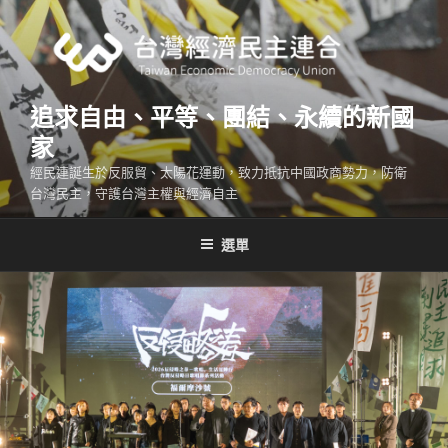
跳
至
主
要
內
追求自由、平等、團結、永續的新國
容
家
經民連誕生於反服貿、太陽花運動，致力抵抗中國政商勢力，防衛
台灣民主，守護台灣主權與經濟自主
選單