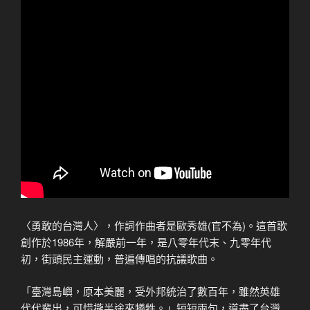
〈勇敢的台灣人〉，作詞作曲者是歐秀雄(官不為)。這首歌
創作於1986年，解嚴前一年，是八零年代末、九零年代
初，街頭民主運動，普遍傳唱的抗議歌曲。
「臺灣島嶼，原本美麗，受外邦統治了數百年，雖然英雄
代代輩出，可惜攏半途來犧牲。」短短兩句，道盡了台灣