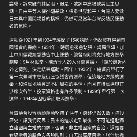
議權。訴求雖有其局限，但是，歌詞中高唱歐美民主思
潮，自由平等人權推翻暴政，標舉世界和平，台灣人要做
日本與中國間親善的橋樑，仍然可見當年台灣反殖民運動
者的氣魄。
運動從1921年到1934年經歷了15次請願，仍然沒有得到帝
國議會的採納。1934年，時局愈來愈緊張，請願無望，加
上中川健藏總督勸告中止運動，總督府則將支持地方選舉
制度；9月林獻堂、陳炘等人29人召開會議，「鑑於最近內
外之情勢」決定結束運動。隔年，1935年，總督府舉行了
第一次臺灣市會及街庄協議會員選舉，但這是地方級的選
舉，和殖民地議會是不同層次的事情，而且直接民選與官
派席次各半，投票資格也有許多限制。1939年舉行第二次
選舉，1943年因戰爭而取消選舉。
台灣議會設置請願運動堅持了14年，最終仍然失敗。這段
歷史，讓我們反思：民主的追求走到最後，不可能迴避獨
立建國與主權的問題。否則，非主權國家的自治，還是要
看統治者的臉色與各項限制；再怎麼高度自治，說什麼幾