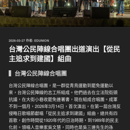
發
2026-03-27
作者:
EDUNION
佈
台灣公民陣線合唱團出道演出【從民
於
主追求到建國】組曲
▍台灣公民陣線合唱團
台灣公民陣線合唱團，是一群從青鳥運動到罷免運動以
來，台灣公民陣線的志工所組成。他們過去在立法院街頭
抗議，在大街小巷收罷免連署書，現在組成合唱團。成軍
不到一個月，2026年3月14日，首次演出，在第一屆台灣反
侵略日歌唱節獻唱「從民主追求到建國」組曲，總共有四
首歌，創作時間從1920年代的日治時期，到1989年的民主
化前。領唱人音樂家吳文慧，同時也是吳三連先生的孫