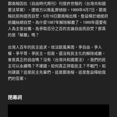
鄭南榕因在〈自由時代周刊〉刊登許世楷的〈台灣共和國
憲法草案〉，遭檢方以叛亂罪偵辦。1989年4月7日，鄭南
榕抗拒拘提而自焚，5月19日鄭南榕出殯，詹益樺於總統府
前鐵絲網自焚。為什麼1987年解除解嚴了，1989年還要有
人為主張台獨、為爭取百分之百的言論自由而自焚？那真
的是「解嚴」嗎？
台灣人百年的民主追求，效法歐風美雨，爭自由、爭人
權、爭平等、爭民主。但是，還沒有民主化的解除戒嚴，
會是真正的自由嗎？沒有〈台灣共和國憲法〉，我們的民
主可以永續嗎？不建國，如何真正捍衛民主？不戰鬥，如
何建國？這是民主先輩們、這是鄭南榕、這是詹益樺給我
們的答案。
閉幕詞