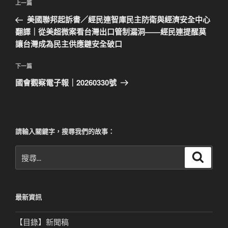
上
上一篇
章
一
美國聯邦起訴書／經民連智庫民主防衛與經濟安全中心
導
篇
翻譯｜從美超微案看台灣出口管制漏洞——經民連提醒莫
覽
文
讓台灣成為民主供應鏈安全破口
章
下
下一篇
一
國會觀察電子報｜20260330號
篇
文
章
請輸入關鍵字，搜尋我們的故事：
搜
搜
尋
尋
關
鍵
最新資訊
字:
【目錄】新聞稿