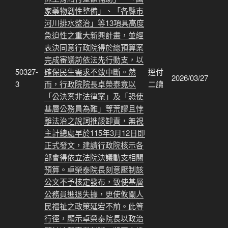
家藥物韌性整備」、「各縣市
河川排水整治」等13項具高度
急迫性之重大新興計畫，並經
表決同意行政院得於總預算案
完成審議前依法先行動支，以
50327-
確保民生需求不致中斷。然
逕付
2026/03/27
3
而，行政院院長卓榮泰竟以
二讀
「公決案非法律案」及「恐使
基層公務員為難」等荒謬且悖
離法治之說詞推諉卸責，無視
主計總處早於115年3月12日即
正式發文，建請行政院核示各
部會得依立法院決議動支相關
預算。卓榮泰院長刻意壓制該
公文不予核定發布，致使基層
公務員進退失據，更使攸關人
民福祉之政策延宕不前。此等
行徑，顯示卓榮泰院長以政治