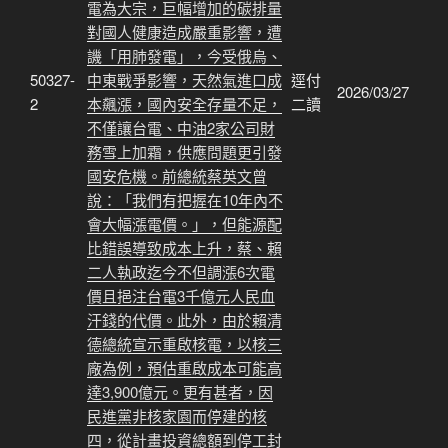
電為大宗，巨幅增加的碳排量
對國人健康造成嚴重影響，遭
譏「用肺發電」，今受俄烏、
50327-
中東戰爭影響，天然氣進口成
逕付
2026/03/27
2
本飆漲，國內安全存量不足，
二讀
不僅讓台電、中油2家公司財
務雪上加霜，供應問題更引發
國安危機。前總統蔡英文曾
說：「我們有把握在10年內不
會大幅漲電價。」，但能源配
比錯誤導致成本上升，蔡、賴
二人執政迄今不但調漲6次電
價且挹注台電3千億元人民血
汗錢的代價。此外，由於賴清
德總統宣示重啟核電，以核三
廠為例，預估重啟成本可能高
達3,900億元。更有甚者，因
民進黨非核家園而停建的核
四，從計畫投資總額到停工封