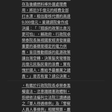
存及後續燃料棒外運處理費
用，將近3千億元的經費全部
打水漂，粗估廢核代價約高達
9,000億元。爰建請院會作成
決議：「『錯誤的政策比貪污
更可怕』，賴政府、行政院卓
榮泰院長無視國家經濟發展最
重要的基礎是穩定的電力供
應，盲目推動錯誤的能源政策
讓台灣空轉，決策髮夾彎導致
兆億元民脂民膏的浪費，實有
愧於國人，應給予最嚴厲之譴
責。」是否有當？請公決案。
，有鑑於行政院院長卓榮泰濫
權違法、恣意踐踏憲政體制，
拒絕依法編列立法院三讀通過
之「軍人待遇條例」及「警察
人員人事條例」相關預算，嚴