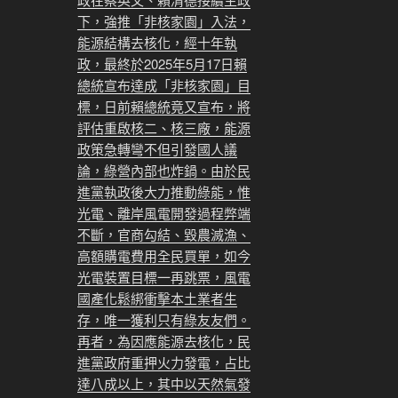
下，強推「非核家園」入法，
能源結構去核化，經十年執
政，最終於2025年5月17日賴
總統宣布達成「非核家園」目
標，日前賴總統竟又宣布，將
評估重啟核二、核三廠，能源
政策急轉彎不但引發國人議
論，綠營內部也炸鍋。由於民
進黨執政後大力推動綠能，惟
光電、離岸風電開發過程弊端
不斷，官商勾結、毀農滅漁、
高額購電費用全民買單，如今
光電裝置目標一再跳票，風電
國產化鬆綁衝擊本土業者生
存，唯一獲利只有綠友友們。
再者，為因應能源去核化，民
進黨政府重押火力發電，占比
達八成以上，其中以天然氣發