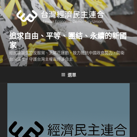
跳
至
主
要
內
追求自由、平等、團結、永續的新國
容
家
經民連誕生於反服貿、太陽花運動，致力抵抗中國政商勢力，防衛
台灣民主，守護台灣主權與經濟自主
選單