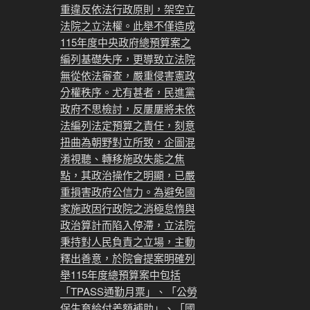
重違反依法行政原則，架空立
法院之立法權。此舉不僅造成
115年度中央政府總預算案之
編列基礎失序，更導致立法院
無從依法審查，嚴重侵害憲政
分權秩序。尤有甚者，民進黨
政府不思檢討，反屢屢將未依
法編列法定預算之責任，刻意
扭曲為朝野對立所致，企圖混
淆視聽、轉移施政失能之焦
點，其政治操作之明顯，已嚴
重損害政府公信力。為避免國
家施政因行政院之消極怠惰與
政治算計而陷入停滯，立法院
秉持對人民負責之立場，主動
釋出善意，於院會提案明確列
舉115年度總預算案中包括
「TPASS通勤月票」、「公勞
保生育給付差額補助」、「國