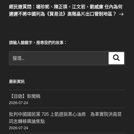
一
經民連質問：楊珍妮、陳正祺、江文若、劉威廉 任內為何
篇
遲遲不將中國列為《貿易法》高階晶片出口管制地區？
文
章
請輸入關鍵字，搜尋我們的故事：
搜
搜
尋
尋
關
鍵
最新資訊
字:
【目錄】新聞稿
2026-07-24
批判中國國民黨 725 上凱道挺黑心油商 為革實院洪堯昆
同志轉移輿論焦點
2026-07-24