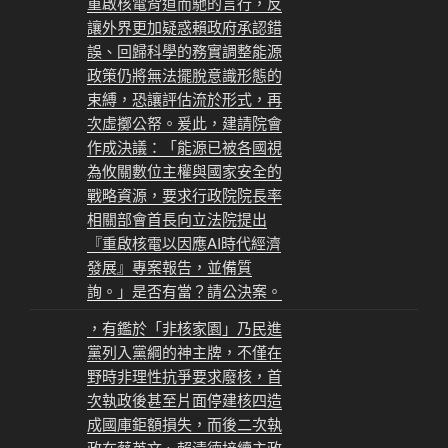
重啟核電背道而馳的言行，反
讓外界更加疑惑賴政府承認錯
誤、回歸科學的務實調整能源
政策仍將無法擺脫意識形態的
束縛，恐讓評估流於形式，再
次虛擲公帑。爰此，建請院會
作成決議：「能源已被各國視
為攸關數位主權與國家安全的
戰略資源，要求行政院院長率
相關部會首長向立法院提出
『重啟核電以因應AI時代經濟
發展』專案報告，並備質
詢。」是否有當？請公決案。
，有鑑於「非核家園」乃民進
黨列入黨綱的神主牌，不僅在
野時非理性抗爭要求廢核，首
次執政後甚至片面停建核四造
成國庫鉅額損失，而後二次執
政在蔡英文、賴清德接續主政