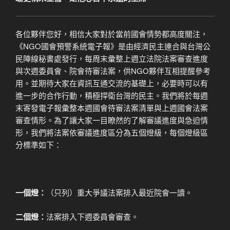
各位夥伴您好，相信大家對於當前國會情勢都高度關注，
《NGO國會預警系統電子報》是由經濟民主連合與台灣公
民陣線秘書處發行，每周末彙整上週立法院法案審查進度
與次週委員會、院會待審法案，供NGO夥伴互相提醒參考
用。並期待大家在資訊互通交流的基礎上，必要時可以有
進一步的合作行動，積極捍衛台灣的民主。我們將於每週
末寄發電子報彙整本週國會待審法案清單與上週國會法案
審查情形。為了讓大家一目瞭然的了解審議進度與急迫情
形，我們將法案依審議進度區分為五個燈級，每個燈級區
分標準如下：
一個燈：
（只列）重大爭議法案排入最近院會一讀。
二個燈：
法案排入下週委員會審查。