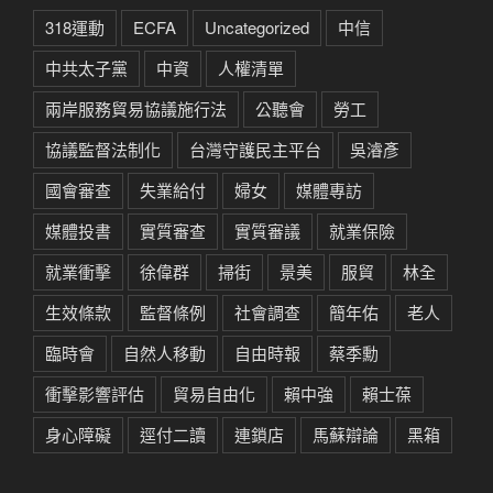
318運動
ECFA
Uncategorized
中信
中共太子黨
中資
人權清單
兩岸服務貿易協議施行法
公聽會
勞工
協議監督法制化
台灣守護民主平台
吳濬彥
國會審查
失業給付
婦女
媒體專訪
媒體投書
實質審查
實質審議
就業保險
就業衝擊
徐偉群
掃街
景美
服貿
林全
生效條款
監督條例
社會調查
簡年佑
老人
臨時會
自然人移動
自由時報
蔡季勳
衝擊影響評估
貿易自由化
賴中強
賴士葆
身心障礙
逕付二讀
連鎖店
馬蘇辯論
黑箱