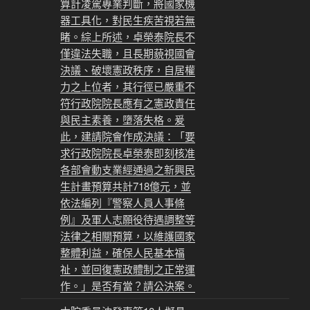
算計凌駕專業判斷，將國家機
器工具化，對民生疾苦視若無
睹。綜上所述，卓榮泰院長不
僅違法失職，且長期藐視國會
決議、破壞憲政秩序，自居權
力之上位者，其行徑已嚴重不
符行政院院長應有之憲政責任
與民主素養，墮落失格。爰
此，建請院會作成決議：「要
求行政院院長卓榮泰即刻核准
各部會動支業經通過之新興民
生計畫預算共計718億元，並
依法編列『警察人員人事條
例』及軍人志願役待遇調整等
法律之相關預算，以維護國家
整體利益，確保人民基本福
祉，並回復憲政體制之正常運
作。」是否有當？請公決案。