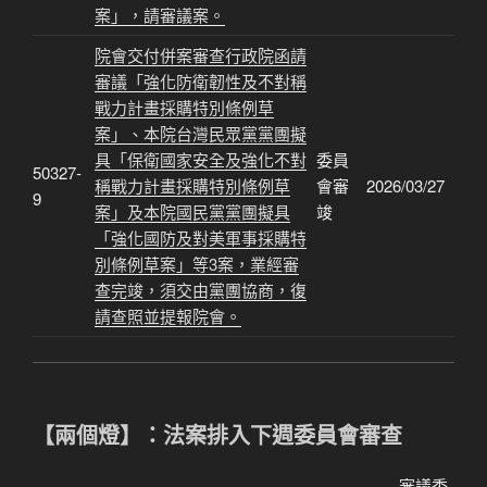
案」，請審議案。
院會交付併案審查行政院函請
審議「強化防衛韌性及不對稱
戰力計畫採購特別條例草
案」、本院台灣民眾黨黨團擬
具「保衛國家安全及強化不對
委員
50327-
稱戰力計畫採購特別條例草
會審
2026/03/27
9
案」及本院國民黨黨團擬具
竣
「強化國防及對美軍事採購特
別條例草案」等3案，業經審
查完竣，須交由黨團協商，復
請查照並提報院會。
【兩個燈】：法案排入下週委員會審查
審議委