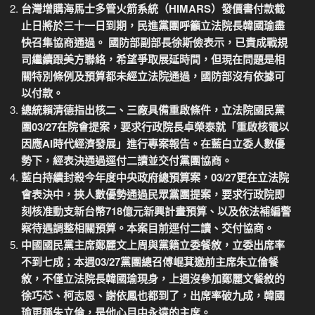
台灣增購海馬士多管火箭系統（HIMARS）發價書付款截
止日將於三十一日到期，民進黨團呼籲立法院長韓國瑜盡
快召集協商通過。 國防部副部長徐斯儉表示，已責成戰規
司繼續跟美方聯絡，希望爭取展延時間，但現在問題是相
關特別條例及預算都未經立法院通過，國防部沒有依據可
以付款。
總統賴清德指出核二、三廠具備重啟條件，立法院國民黨
團03/27在院會提案，要求行政院長卓榮泰就「重啟核電以
因應AI時代經濟發展」進行專案報告。在藍白立委人數優
勢下，經表決通過逕付二讀並交付黨團協商。
藍白持續封殺今年度中央政府總預算案，03/27更在立法院
會表決中，挾人數優勢通過民眾黨團提案，要求行政院即
刻核准動支新台幣718億元新興計畫預算、以及依法補編警
察待遇調整相關預算。本案目前逕付二讀、交付協商。
中國國民黨主席鄭麗文上周與黨籍立委餐敘，立委出席率
不到七成；本週03/27黨團總召傅崐萁邀前主席朱立倫餐
敘，不僅立法院長韓國瑜現身，上週沒參加鄭麗文餐敘的
徐巧芯、柯志恩、謝依鳳也都到了，出席率破九成，韓國
瑜更稱朱立倫，是他心目中永遠的主席。