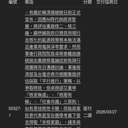
編號
案由
分類
交付協商日
，有鑑於賴清德總統日前正式
宣布，因應AI時代與經濟發
展，將評估重啟核二、核三
廠。顯然賴政府已預見到現行
去核化的能源政策根本無法滿
足產業用電與淨零要求，然而
事後行政院院長卓榮泰雖說總
統拋出重啟核電論述前有與行
政團隊充分溝通討論，事後經
濟部及台電亦表示相關重啟評
估採取「平行進行」策略，以
爭取時效，但卓揆卻又重申
「核安無虞」、「核廢有
解」、「社會共識」三原則，
50327-
似有意技術性卡關，而執政黨
逕付
2026/03/27
1
民意代表甚至在選舉考量下發
二讀
言捍衛「非核家園」，諸多與