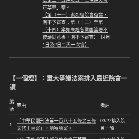
正草案」案。
【第（十一）案如經院會復議，
則不予審查；第（十二）至第
（十四）案如未經各黨團簽署不
復議同意書，則不予審查】【4月
1日及2日二天一次會】
【一個燈】：重大爭議法案排入最近院會一
讀
編
案由
備註
號
「中華民國刑法第一百八十五條之三條
03/27排入院
1
文修正草案」，請審議案。
會一讀