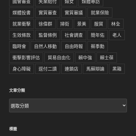
國會審查
失業給付
婦女
媒體專訪
媒體投書
實質審查
實質審議
就業保險
就業衝擊
徐偉群
掃街
景美
服貿
林全
生效條款
監督條例
社會調查
簡年佑
老人
臨時會
自然人移動
自由時報
蔡季勳
衝擊影響評估
貿易自由化
賴中強
賴士葆
身心障礙
逕付二讀
連鎖店
馬蘇辯論
黑箱
文章分類
文
章
分
類
標籤