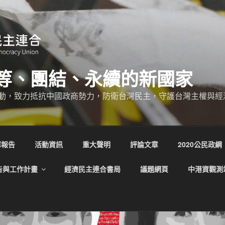
等、團結、永續的新國家
動，致力抵抗中國政商勢力，防衛台灣民主，守護台灣主權與經
庫報告
活動資訊
重大聲明
評論文章
2020公民政綱
告與工作計畫
經濟民主連合書局
議題網頁
中港資觀測