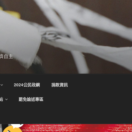
濟自主
2024公民政綱
捐款資訊
站
罷免論述專區