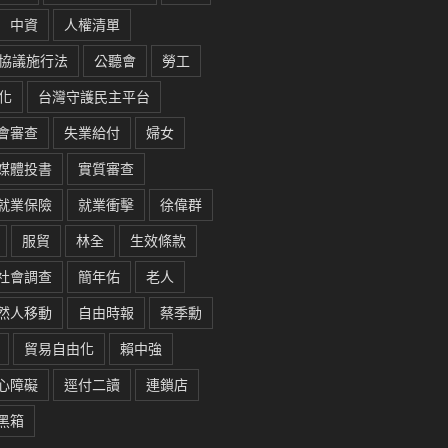
中資
人權清單
協議施行法
公聽會
勞工
化
台灣守護民主平台
會審查
失業給付
婦女
媒體投書
實質審查
就業保險
就業衝擊
徐偉群
服貿
林全
生效條款
社會調查
簡年佑
老人
然人移動
自由時報
蔡季勳
貿易自由化
賴中強
心障礙
逕付二讀
連鎖店
黑箱