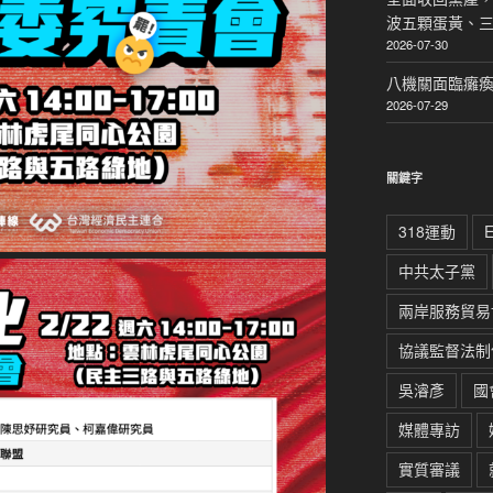
波五顆蛋黃、
2026-07-30
八機關面臨癱
2026-07-29
關鍵字
318運動
中共太子黨
兩岸服務貿易
協議監督法制
吳濬彥
國
媒體專訪
實質審議