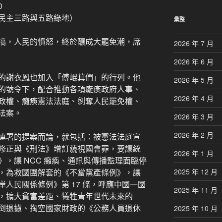
0
民主三路與五路綠地）
彙整
搞，人民的憤怒，終於釀成大罷免潮，席
2026 年 7 月
2026 年 6 月
的謝衣鳳也加入「傅崐萁們」的行列。他
2026 年 5 月
的號令下，配合推動各項癱瘓政府人事、
2026 年 4 月
政權、癱瘓憲法法庭、剝奪人民罷免權、
法案。
2026 年 3 月
2026 年 2 月
連署的提案而論，就包括：被憲法法庭宣
修正與《刑法》增訂藐視國會罪，要讓統
2026 年 1 月
，讓 NCC 癱瘓、通訊與傳播監理面臨停
，為救國團解套的《不當黨產條例》，讓
2025 年 12 月
人民關係條例》第 17 條，呼應中國一國
2025 年 11 月
，擴大貧富差距、犧牲青年世代未來的
倒退攄、掏空國家財政的《公務人員退休
2025 年 10 月