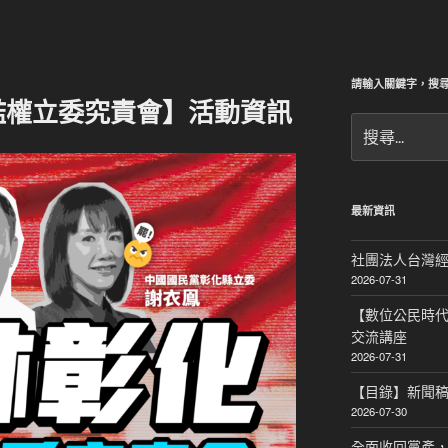
請輸入關鍵字，搜
濫權立委究責會】活動資訊
搜
尋
關
鍵
字:
最新資訊
社團法人台灣經
2026-07-31
【數位公民時代的
交流講座
2026-07-31
【目錄】新聞
2026-07-30
全面收回黨產