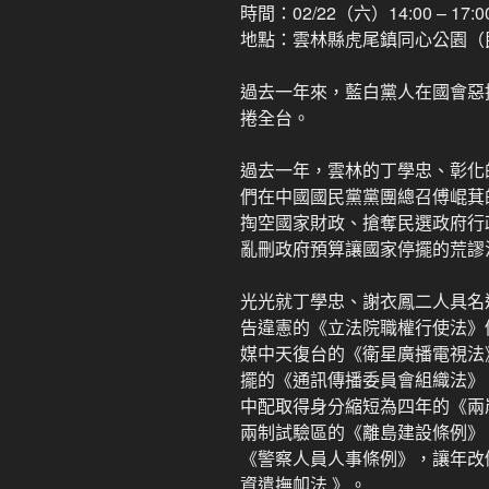
時間：02/22（六）14:00 – 17:0
地點：雲林縣虎尾鎮同心公園（
過去一年來，藍白黨人在國會惡
捲全台。
過去一年，雲林的丁學忠、彰化
們在中國國民黨黨團總召傅崐萁
掏空國家財政、搶奪民選政府行
亂刪政府預算讓國家停擺的荒謬
光光就丁學忠、謝衣鳳二人具名
告違憲的《立法院職權行使法》
媒中天復台的《衛星廣播電視法》
擺的《通訊傳播委員會組織法》
中配取得身分縮短為四年的《兩岸
兩制試驗區的《離島建設條例》
《警察人員人事條例》，讓年改
資遣撫卹法 》。