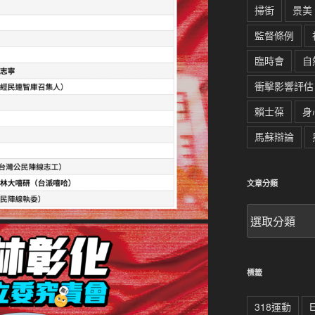
掃街
景美
監督條例
臨時會
自
衝擊影響評估
賴士葆
身
馬蘇辯論
文章分類
文
章
分
類
標籤
318運動