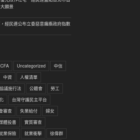
三大願景
瘓，經民連公布立委惡意癱瘓政府指數
ECFA
Uncategorized
中信
中資
人權清單
協議施行法
公聽會
勞工
化
台灣守護民主平台
會審查
失業給付
婦女
媒體投書
實質審查
就業保險
就業衝擊
徐偉群