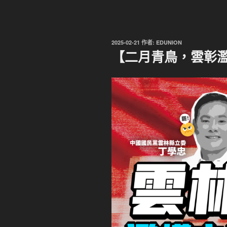
發
2025-02-21
作者:
EDUNION
佈
【二月青鳥，雲彰
於