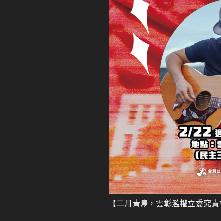
【二月青鳥，雲彰濫權立委究責