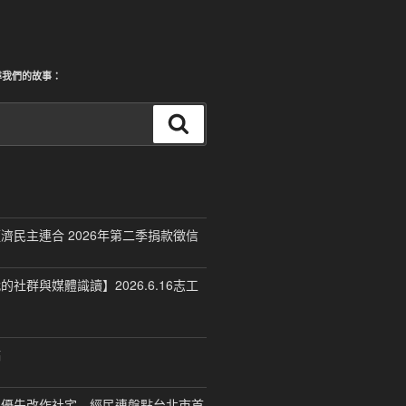
尋我們的故事：
搜
尋
濟民主連合 2026年第二季捐款徵信
社群與媒體識讀】2026.6.16志工
稿
，優先改作社宅 經民連盤點台北市首