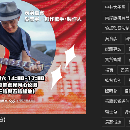
中共太子黨
兩岸服務貿易
協議監督法制
吳濬彥
國
媒體專訪
實質審議
掃街
景美
監督條例
臨時會
自
衝擊影響評估
賴士葆
身
會】
馬蘇辯論