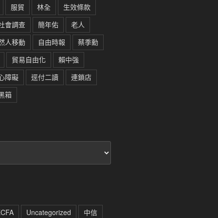
服貿
林全
生效條款
社會調查
簡年佑
老人
然人移動
自由時報
蔡季勳
貿易自由化
賴中強
心障礙
逕付二讀
連鎖店
黑箱
ECFA
Uncategorized
中信