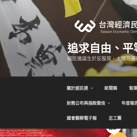
跳
至
主
要
內
容
追求自由、平
經民連誕生於反服貿、太陽花運
關於經民連
新聞稿
智
財務公布與捐款徵信
年度報
國會觀察電子報
志工團