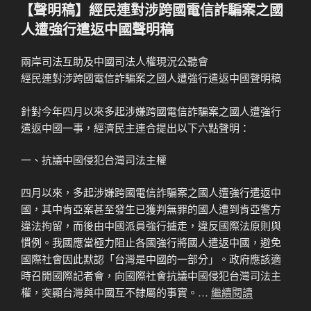
佈
【聲明稿】經民連對涉跨國電信詐騙案之國
於
人遭強行遣返中國聲明稿
兩岸司法互助及中國司法人權現況公聽會
經民連對涉跨國電信詐騙案之國人遭強行遣返中國聲明稿
針對今年四月以來多起涉嫌跨國電信詐騙案之國人遭強行
遣返中國一事，經濟民主連合提出以下六點聲明：
一、抗議中國侵犯台灣司法主權
四月以來，多起涉嫌跨國電信詐騙案之國人遭強行遣返中
國，其中肯亞案甚至發生已獲判無罪的國人遭到肯亞警方
違法拘留，而後由中國派員強行擄走，違反國際法原則與
慣例。我國應當極力阻止各國強行將國人遣返中國，避免
國際社會因此默認「台灣是中國的一部分」。政府應該適
時召開國際記者會，向國際社會抗議中國侵犯台灣司法主
權，突顯台灣與中國互不隸屬的事實。…
繼續閱讀