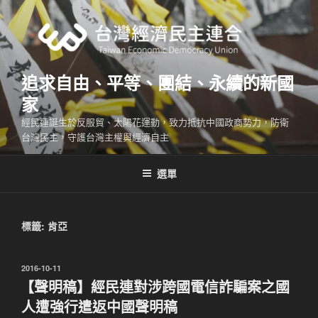
跳
至
主
要
內
追求自由、平等、團結、永續的新國
容
家
經民連誕生於反服貿、太陽花運動，致力抵抗中國政商勢力，防衛
台灣民主，守護台灣主權與經濟自主
選單
標籤:
肯亞
發
2016-10-11
佈
【聲明稿】經民連對涉跨國電信詐騙案之國
於
人遭強行遣返中國聲明稿