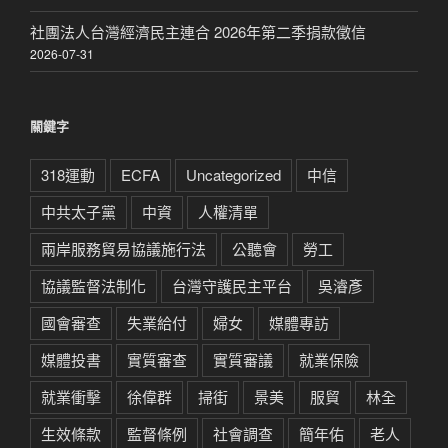
社團法人台灣經濟民主連合 2026年第二季捐款徵信
2026-07-31
關鍵字
318運動
ECFA
Uncategorized
中信
中共太子黨
中資
人權清單
兩岸服務貿易協議施行法
公聽會
勞工
協議監督法制化
台灣守護民主平台
吳濬彥
國會審查
失業給付
婦女
媒體專訪
媒體投書
實質審查
實質審議
就業保險
就業衝擊
徐偉群
掃街
景美
服貿
林全
生效條款
監督條例
社會調查
簡年佑
老人