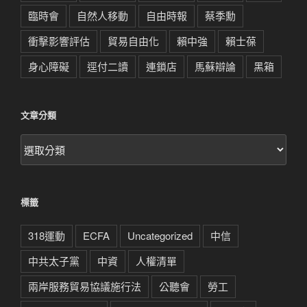
臨時會
自然人移動
自由時報
蔡季勳
衝擊影響評估
貿易自由化
賴中強
賴士葆
身心障礙
逕付二讀
連鎖店
馬蘇辯論
黑箱
文章分類
文
章
分
類
標籤
318運動
ECFA
Uncategorized
中信
中共太子黨
中資
人權清單
兩岸服務貿易協議施行法
公聽會
勞工