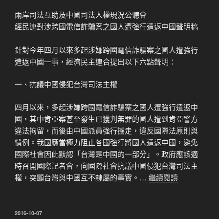
兩岸司法互助及中國司法人權現況公聽會
經民連對涉跨國電信詐騙案之國人遭強行遣返中國聲明稿
針對今年四月以來多起涉嫌跨國電信詐騙案之國人遭強行
遣返中國一事，經濟民主連合提出以下六點聲明：
一、抗議中國侵犯台灣司法主權
四月以來，多起涉嫌跨國電信詐騙案之國人遭強行遣返中
國，其中肯亞案甚至發生已獲判無罪的國人遭到肯亞警方
違法拘留，而後由中國派員強行擄走，違反國際法原則與
慣例。我國應當極力阻止各國強行將國人遣返中國，避免
國際社會因此默認「台灣是中國的一部分」。政府應該適
時召開國際記者會，向國際社會抗議中國侵犯台灣司法主
權，突顯台灣與中國互不隸屬的事實。…
繼續閱讀
發
2016-10-07