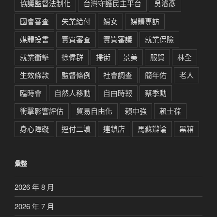
協議監督法制化
台灣守護民主平台
吳濬彥
國會審查
失業給付
婦女
媒體專訪
媒體投書
實質審查
實質審議
就業保險
就業衝擊
徐偉群
掃街
景美
服貿
林全
生效條款
監督條例
社會調查
簡年佑
老人
臨時會
自然人移動
自由時報
蔡季勳
衝擊影響評估
貿易自由化
賴中強
賴士葆
身心障礙
逕付二讀
連鎖店
馬蘇辯論
黑箱
彙整
2026 年 8 月
2026 年 7 月