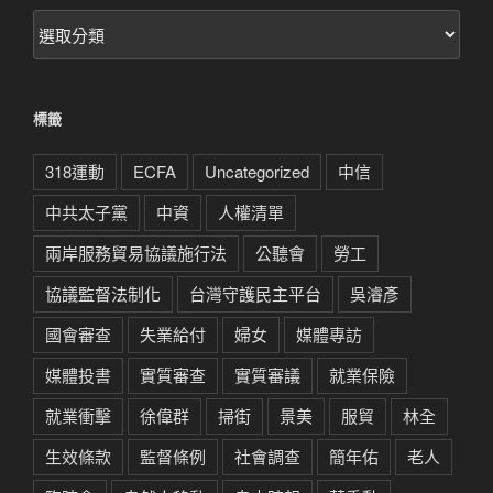
文
章
分
類
標籤
318運動
ECFA
Uncategorized
中信
中共太子黨
中資
人權清單
兩岸服務貿易協議施行法
公聽會
勞工
協議監督法制化
台灣守護民主平台
吳濬彥
國會審查
失業給付
婦女
媒體專訪
媒體投書
實質審查
實質審議
就業保險
就業衝擊
徐偉群
掃街
景美
服貿
林全
生效條款
監督條例
社會調查
簡年佑
老人