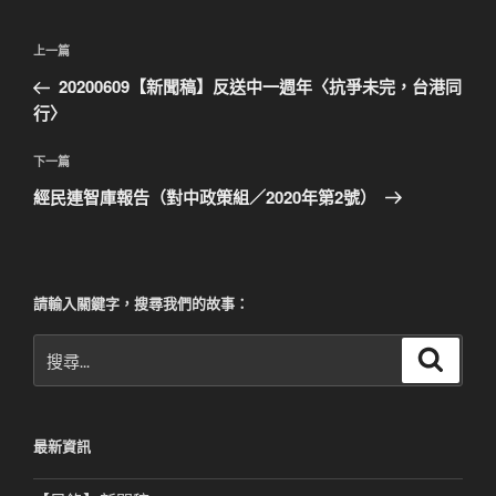
文
上
上一篇
章
一
20200609【新聞稿】反送中一週年〈抗爭未完，台港同
導
篇
行〉
覽
文
章
下
下一篇
一
經民連智庫報告（對中政策組／2020年第2號）
篇
文
章
請輸入關鍵字，搜尋我們的故事：
搜
搜
尋
尋
關
鍵
最新資訊
字: