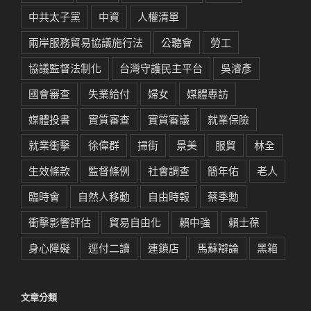
中共太子黨
中資
人權清單
兩岸服務貿易協議施行法
公聽會
勞工
協議監督法制化
台灣守護民主平台
吳濬彥
國會審查
失業給付
婦女
媒體專訪
媒體投書
實質審查
實質審議
就業保險
就業衝擊
徐偉群
掃街
景美
服貿
林全
生效條款
監督條例
社會調查
簡年佑
老人
臨時會
自然人移動
自由時報
蔡季勳
衝擊影響評估
貿易自由化
賴中強
賴士葆
身心障礙
逕付二讀
連鎖店
馬蘇辯論
黑箱
文章分類