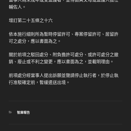
輔佐人。
增訂第二十五條之十六
依本施行細則所為暫時停留許可、專案停留許可、居留許
可之處分，應以書面為之。
關於前項之駁回處分、附負擔許可處分、或許可處分之撤
銷、廢止或不利之變更，應以書面為之，並載明理由。
前項處分經當事人提出訴願並聲請停止執行者，於停止執
行准駁確定前，暫緩遣送出境。
分
智庫報告
類