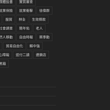
媒體投書
實質審查
就業保險
就業衝擊
徐偉群
服貿
林全
生效條款
社會調查
簡年佑
老人
然人移動
自由時報
蔡季勳
貿易自由化
賴中強
心障礙
逕付二讀
連鎖店
黑箱