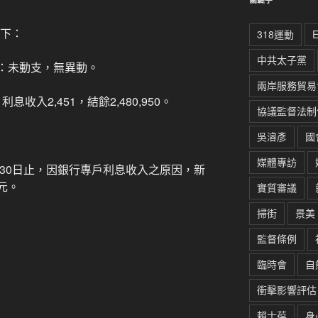
如下：
318運動
中共太子黨
元：未動支，無異動。
兩岸服務貿易
利息收入2,451，結餘2,480,950。
協議監督法制
吳濬彥
國
媒體專訪
年6月30日止，因銀行專戶利息收入之原因，新
0元。
實質審議
掃街
景美
監督條例
臨時會
自
衝擊影響評估
賴士葆
身