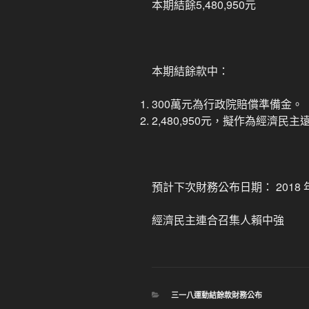
本期結餘5,480,950元
本期結餘款中：
300萬元為行政院賠償準備金。
2,480,950元，擬作為經濟
預計下次財務公布日期： 2018 
經濟民主連合召集人賴中強
分
三一八運動結餘款財務公布
類