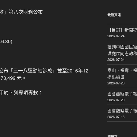
關
鍵
款」第八次財務公布
字:
最新資訊
【目錄】新聞
2026-07-24
6.30)
批判中國國民黨
洪堯昆同志轉
2026-07-24
日公布「三一八運動結餘款」截至2016年12
泰山、福壽、
提出檢舉
8,499 元。
2026-07-23
用於下列專項專款：
國會觀察電子報｜
2026-07-20
國會觀察電子報｜
2026-07-13
關鍵字