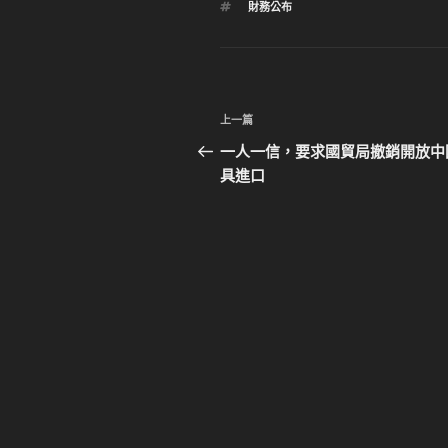
標
財務公布
籤
文
上
上一篇
章
一
一人一信，要求國貿局撤銷開放中
篇
具進口
導
文
覽
章