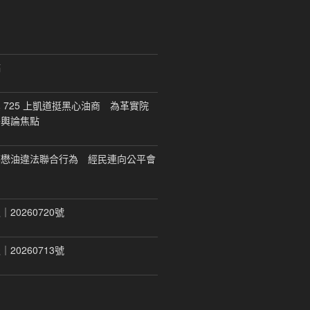
稿
 725 上凱道挺黑心油商 為革實院
移輿論焦點
福懋油違法聯合行為 經民連向公平會
20260720號
20260713號