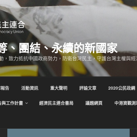
等、團結、永續的新國家
動，致力抵抗中國政商勢力，防衛台灣民主，守護台灣主權與經
庫報告
活動資訊
重大聲明
評論文章
2020公民政綱
告與工作計畫
經濟民主連合書局
議題網頁
中港資觀測