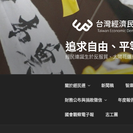
跳
至
主
要
內
容
追求自由、平
經民連誕生於反服貿、太陽花運
關於經民連
新聞稿
智
財務公布與捐款徵信
年度報
國會觀察電子報
志工團