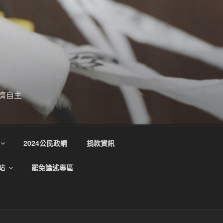
濟自主
2024公民政綱
捐款資訊
站
罷免論述專區