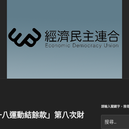
請輸入關鍵字，搜
一八運動結餘款」第八次財
搜
尋