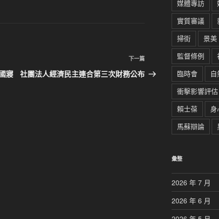
媒體專訪
實質審議
掃街
景美
監督條例
下
下一篇
一
國寢
社團法人經濟民主連合第三次財務公布
臨時會
自
篇
衝擊影響評估
文
章
賴士葆
身
馬蘇辯論
彙整
2026 年 7 月
2026 年 6 月
2026 年 5 月