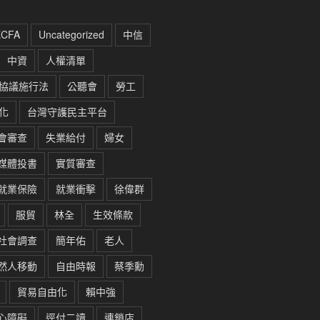
ECFA
Uncategorized
中信
中資
人權清單
協議施行法
公聽會
勞工
化
台灣守護民主平台
會審查
失業給付
婦女
媒體投書
實質審查
就業保險
就業衝擊
徐偉群
服貿
林全
生效條款
社會調查
簡年佑
老人
然人移動
自由時報
蔡季勳
貿易自由化
賴中強
心障礙
逕付二讀
連鎖店