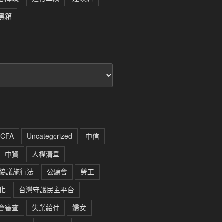
黑箱
ECFA
Uncategorized
中信
中資
人權清單
協議施行法
公聽會
勞工
化
台灣守護民主平台
會審查
失業給付
婦女