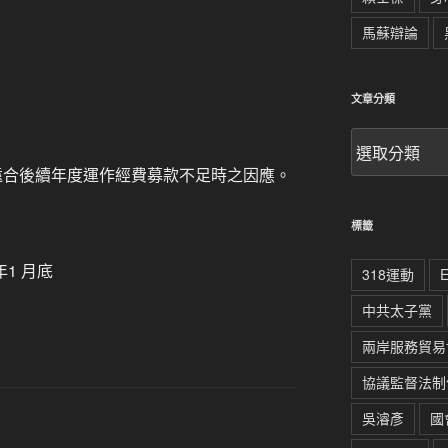
馬蘇辯論
文章分類
文
章
民主遠合後續年度運作經費募款不足時之因應。
分
類
標籤
年1 月底
318運動
中共太子黨
兩岸服務貿易
協議監督法制
吳濬彥
國