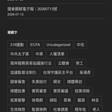
國會觀察電子報｜20260713號
2026-07-13
關鍵字
318運動
ECFA
Uncategorized
中信
中共太子黨
中資
人權清單
兩岸服務貿易協議施行法
公聽會
勞工
協議監督法制化
台灣守護民主平台
吳濬彥
國會審查
失業給付
婦女
媒體專訪
媒體投書
實質審查
實質審議
就業保險
就業衝擊
徐偉群
掃街
景美
服貿
林全
生效條款
監督條例
社會調查
簡年佑
老人