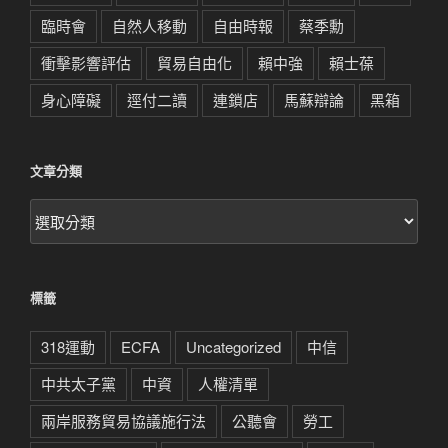
臨時會
自然人移動
自由時報
蔡季勳
衝擊影響評估
貿易自由化
賴中強
賴士葆
身心障礙
逕付二讀
連鎖店
馬蘇辯論
黑箱
文章分類
文
章
分
類
標籤
318運動
ECFA
Uncategorized
中信
中共太子黨
中資
人權清單
兩岸服務貿易協議施行法
公聽會
勞工