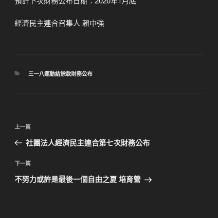
預計下次財務公布日期：2020年1月底
經濟民主連合召集人 賴中強
分
三一八運動結餘款財務公布
類
文
上
上一篇
章
一
社團法人經濟民主連合第七次財務公布
導
篇
覽
文
下
下一篇
章
一
不努力或許是最後一個自由之夏 培育營
篇
文
章