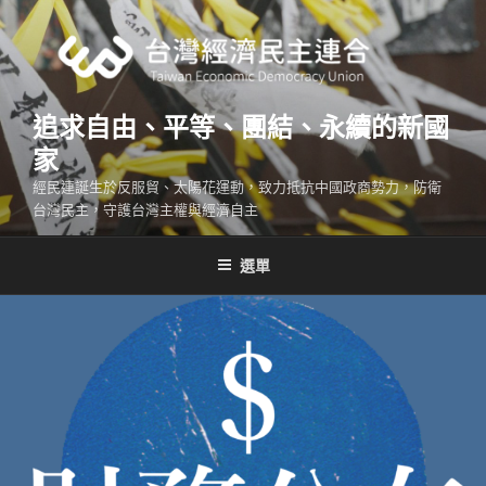
跳
至
主
要
內
追求自由、平等、團結、永續的新國
容
家
經民連誕生於反服貿、太陽花運動，致力抵抗中國政商勢力，防衛
台灣民主，守護台灣主權與經濟自主
選單