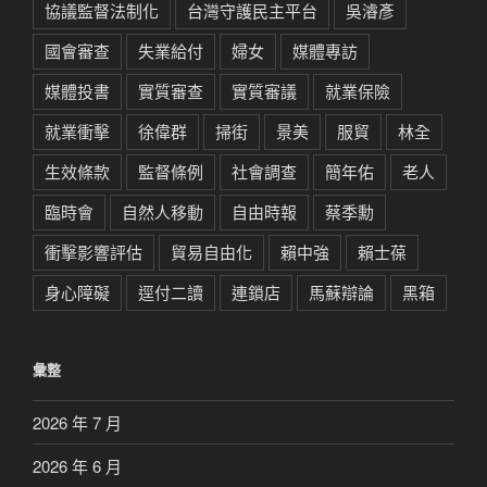
協議監督法制化
台灣守護民主平台
吳濬彥
國會審查
失業給付
婦女
媒體專訪
媒體投書
實質審查
實質審議
就業保險
就業衝擊
徐偉群
掃街
景美
服貿
林全
生效條款
監督條例
社會調查
簡年佑
老人
臨時會
自然人移動
自由時報
蔡季勳
衝擊影響評估
貿易自由化
賴中強
賴士葆
身心障礙
逕付二讀
連鎖店
馬蘇辯論
黑箱
彙整
2026 年 7 月
2026 年 6 月