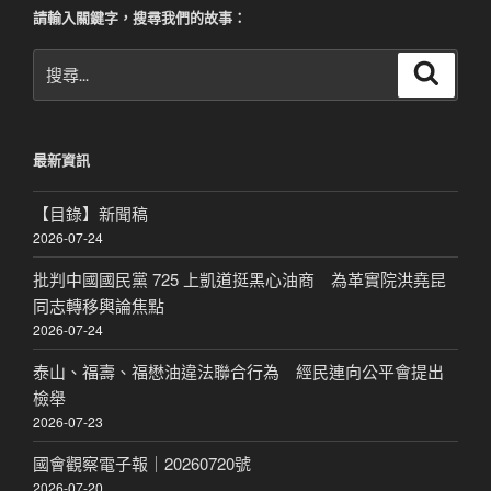
請輸入關鍵字，搜尋我們的故事：
搜
搜
尋
尋
關
鍵
最新資訊
字:
【目錄】新聞稿
2026-07-24
批判中國國民黨 725 上凱道挺黑心油商 為革實院洪堯昆
同志轉移輿論焦點
2026-07-24
泰山、福壽、福懋油違法聯合行為 經民連向公平會提出
檢舉
2026-07-23
國會觀察電子報｜20260720號
2026-07-20