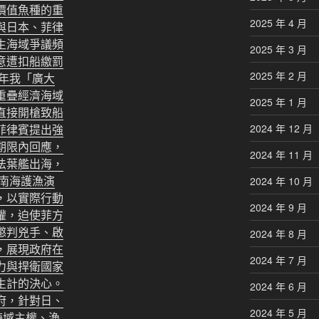
價值魚種的重
2025 年 4 月
與日本、菲律
生海域爭議頻
2025 年 3 月
意遭扣船繳罰
2025 年 2 月
3年我「廣大
重疊經濟海域
2025 年 1 月
直接開槍致船
菲律賓提出強
2024 年 12 月
期限內回應，
2024 年 11 月
法葉艦出海，
於南海護漁演
2024 年 10 月
，以實際行動
2024 年 9 月
權，迫使菲方
懲判兇手、啟
2024 年 8 月
，展現政府在
2024 年 7 月
力與捍衛國家
生計的決心。
2024 年 6 月
府，針對日、
2024 年 5 月
海域主權、漁