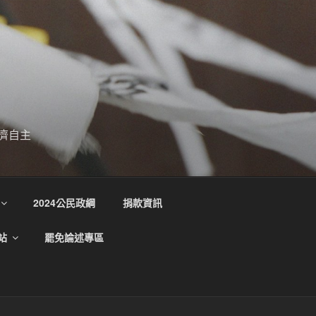
濟自主
2024公民政綱
捐款資訊
站
罷免論述專區