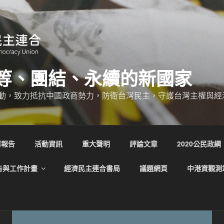
等、團結、永續的新國家
動，致力抵抗中國政商勢力，防衛台灣民主，守護台灣主權與經
庫報告
活動資訊
重大聲明
評論文章
2020公民政綱
告與工作計畫
經濟民主連合書局
議題網頁
中港資觀測