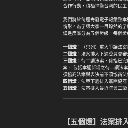
合作行動，積極捍衛台灣的民主
我們將於每週寄發電子報彙整本
情形。為了讓大家一目瞭然的了
議進度區分為五個燈級，每個燈
一個燈
：（只列）重大爭議法案
二個燈
：法案排入下週委員會審
三個燈
：待二讀法案，係指已完
案， 包括本週新增之待二讀法
須協商法案與表決前不須協商法
四個燈
：法案下週排入黨團協商
五個燈
：法案排入最近院會二讀
【五個燈】法案排