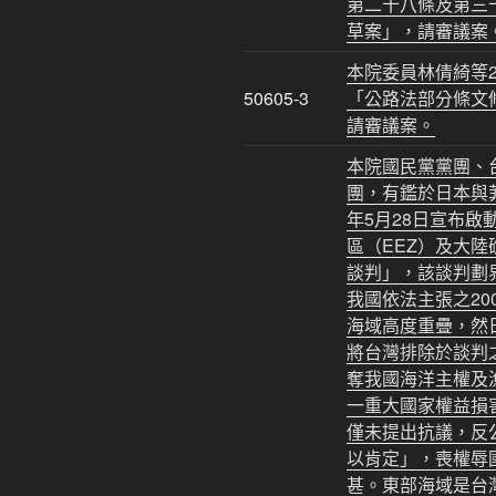
第二十八條及第三
草案」，請審議案
本院委員林倩綺等2
50605-3
「公路法部分條文
請審議案。
本院國民黨黨團、
團，有鑑於日本與菲
年5月28日宣布啟
區（EEZ）及大陸
談判」，該談判劃
我國依法主張之20
海域高度重疊，然
將台灣排除於談判
奪我國海洋主權及
一重大國家權益損
僅未提出抗議，反
以肯定」，喪權辱
甚。東部海域是台