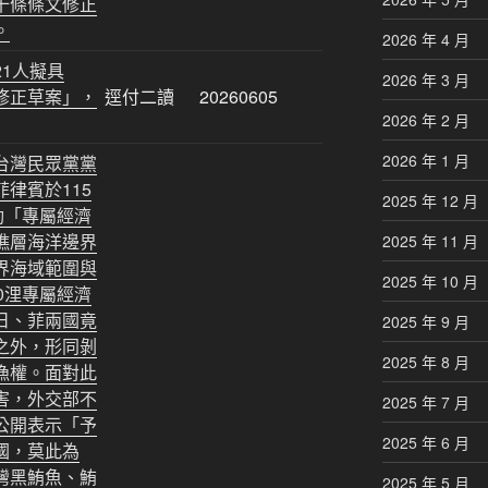
十條條文修正
。
2026 年 4 月
1人擬具
2026 年 3 月
修正草案」，
逕付二讀
20260605
2026 年 2 月
2026 年 1 月
台灣民眾黨黨
律賓於115
2025 年 12 月
動「專屬經濟
礁層海洋邊界
2025 年 11 月
界海域範圍與
2025 年 10 月
0浬專屬經濟
日、菲兩國竟
2025 年 9 月
之外，形同剝
2025 年 8 月
漁權。面對此
害，外交部不
2025 年 7 月
公開表示「予
2025 年 6 月
國，莫此為
灣黑鮪魚、鮪
2025 年 5 月