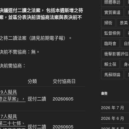
媒體專訪
決議逕付二讀之法案， 包括本週新增之待
實質審議
案，並區分表決前須協商法案與表決前不
掃街
景美
監督條例
之待二讀法案（請見前期電子報）。
臨時會
自
決前不需協商：無。
衝擊影響評估
賴士葆
身
決前需協商：
馬蘇辯論
分類
交付協商日
9人擬具
彙整
修正草案」，
逕付二讀
20260605
2026 年 7 月
7人擬具
2026 年 6 月
第二十七條、
逕付二讀
20260605
2026 年 5 月