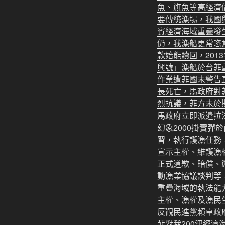
魚、旗魚等高經濟
要傳統漁場，我國
賓經濟海域重疊發
仍，我漁船更常恣
款始能贖回，201
興號」漁船於台菲
作業遭菲國未警告
長死亡，馬政府對
烈抗議，菲方未於
馬政府立即派遣拉
幻象2000掛實彈
習，執行護漁任務
宣示主權、維護漁
正式道歉、賠償、
動漁業協議談判等
重疊海域的執法能
主權、漁權及漁民
反觀民進黨賴卓政
菲對我200浬經濟