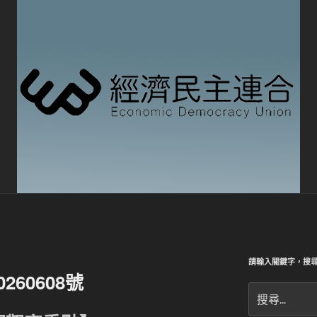
請輸入關鍵字，搜
60608號
搜
尋