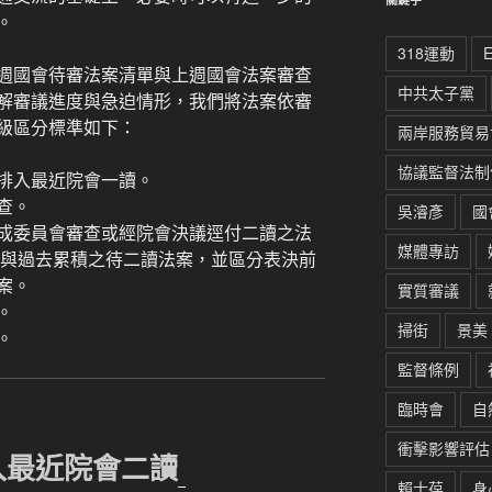
。
318運動
週國會待審法案清單與上週國會法案審查
中共太子黨
解審議進度與急迫情形，我們將法案依審
級區分標準如下：
兩岸服務貿易
協議監督法制
排入最近院會一讀。
查。
吳濬彥
國
成委員會審查或經院會決議逕付二讀之法
媒體專訪
案與過去累積之待二讀法案，並區分表決前
案。
實質審議
。
掃街
景美
。
監督條例
臨時會
自
衝擊影響評估
入最近院會二讀
賴士葆
身