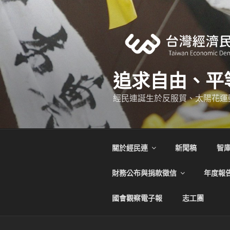
跳
至
主
要
內
容
追求自由、平
經民連誕生於反服貿、太陽花運
關於經民連
新聞稿
智
財務公布與捐款徵信
年度報
國會觀察電子報
志工團