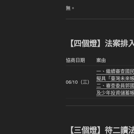
無。
【四個燈】法案排
協商日期
案由
一、繼續審查國
擬具「臺灣未來
06/10（三）
二、審查委員郭國
及少年投資儲蓄
【三個燈】待二讀