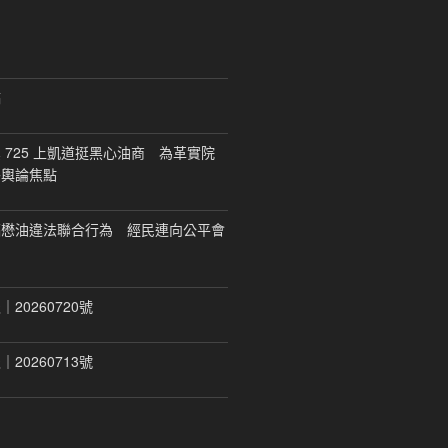
稿
 725 上凱道挺黑心油商 為革實院
移輿論焦點
福懋油違法聯合行為 經民連向公平會
20260720號
20260713號