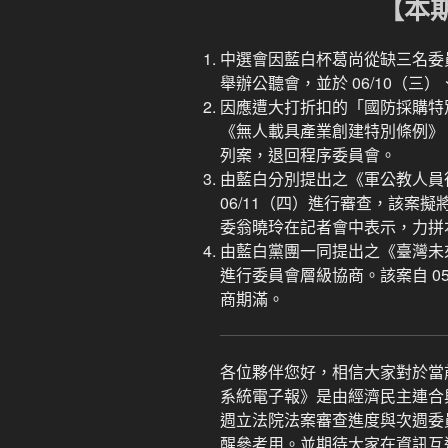
【本
中選會因藍白杯葛尚從缺三名委員
舉辦公聽會，並於 06/10（三）
因應遭大打折扣的「國防採購特
《無人載具產業創建特別條例》，
列案，退回程序委員會。
由藍白分別提出之《軍公教人員待
06/11（四）進行審查，該案
委翁曉玲在記者會中表示，力拼
由藍白黨團一同提出之《臺灣未來
進行委員會層級協商。該案自 05/
商期滿。
各位夥伴您好，相信大家對於當
系統電子報》是由經濟民主連合
週立法院法案審查進度與次週委
醒參考用。並期待大家在資訊互