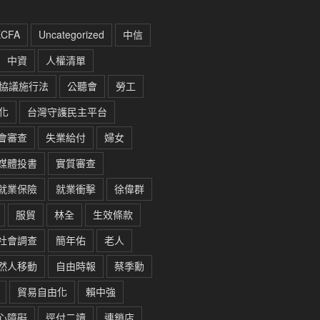
ECFA
Uncategorized
中信
中資
人權清單
協議施行法
公聽會
勞工
化
台灣守護民主平台
會審查
失業給付
婦女
媒體投書
實質審查
就業保險
就業衝擊
徐偉群
服貿
林全
生效條款
社會調查
簡年佑
老人
然人移動
自由時報
蔡季勳
貿易自由化
賴中強
心障礙
逕付二讀
連鎖店