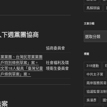
馬蘇辯論
文章分類
入下週黨團協商
文
章
分
協商委員會
類
標籤
民黨黨團、台灣民眾黨黨團
帳戶特別條例草案」案。
社會福利及環
318運動
文等18人擬具「臺灣兒童
境衛生委員會
帳戶條例草案」案。
中共太子黨
兩岸服務貿易
協議監督法制
吳濬彥
國
法案