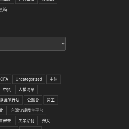
黑箱
ECFA
Uncategorized
中信
中資
人權清單
協議施行法
公聽會
勞工
化
台灣守護民主平台
會審查
失業給付
婦女