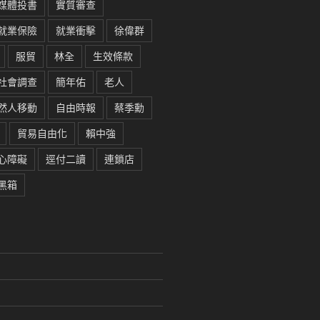
媒體投書
實質審查
就業保險
就業衝擊
徐偉群
服貿
林全
生效條款
社會調查
簡年佑
老人
然人移動
自由時報
蔡季勳
貿易自由化
賴中強
心障礙
逕付二讀
連鎖店
黑箱