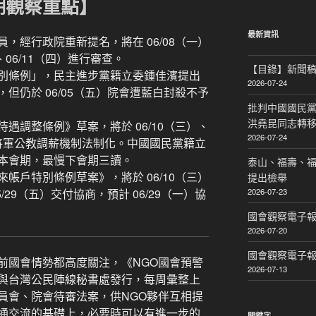
期觀察重點】
關
鍵
字:
最新資訊
，經行政院重新提名，將在 06/08（一）
、06/11（四）進行審查。
【目錄】新聞
別條例」，民主進步黨籍立委鍾佳濱提出
2026-07-24
但仍於 06/05（五）院會遭藍白封殺不予
批判中國國民黨
洪堯昆同志轉
遇調整條例》草案，將於 06/10（三）、
2026-07-24
擬將軍公教調薪機制法制化。中國國民黨籍立
本會期，最慢下會期三讀。
泰山、福壽、
帳戶特別條例草案》，將於 06/10（三）
提出檢舉
29（五）交付協商，預計 06/29（一）協
2026-07-23
國會觀察電子報｜
2026-07-20
國會觀察電子報｜
前國會情勢都高度關注，《NGO國會預警
2026-07-13
與台灣公民陣線秘書處發行，每周彙整上
員會、院會待審法案，供NGO夥伴互相提
通交流的基礎上，必要時可以有進一步的
關鍵字