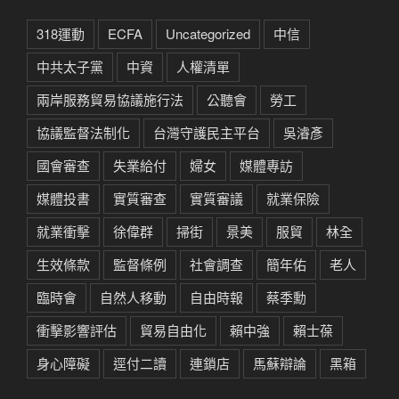
318運動
ECFA
Uncategorized
中信
中共太子黨
中資
人權清單
兩岸服務貿易協議施行法
公聽會
勞工
協議監督法制化
台灣守護民主平台
吳濬彥
國會審查
失業給付
婦女
媒體專訪
媒體投書
實質審查
實質審議
就業保險
就業衝擊
徐偉群
掃街
景美
服貿
林全
生效條款
監督條例
社會調查
簡年佑
老人
臨時會
自然人移動
自由時報
蔡季勳
衝擊影響評估
貿易自由化
賴中強
賴士葆
身心障礙
逕付二讀
連鎖店
馬蘇辯論
黑箱