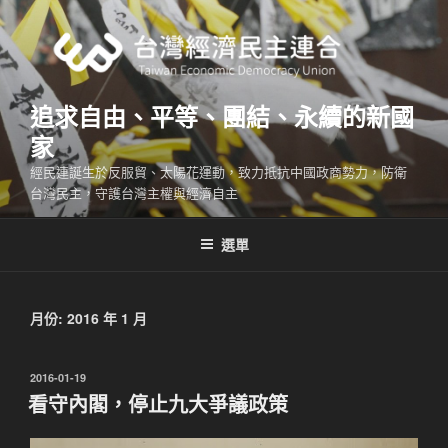
跳
至
主
要
內
追求自由、平等、團結、永續的新國
容
家
經民連誕生於反服貿、太陽花運動，致力抵抗中國政商勢力，防衛
台灣民主，守護台灣主權與經濟自主
選單
月份:
2016 年 1 月
發
2016-01-19
佈
看守內閣，停止九大爭議政策
於