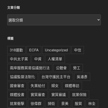
文章分類
文
章
分
類
標籤
318運動
ECFA
Uncategorized
中信
中共太子黨
中資
人權清單
兩岸服務貿易協議施行法
公聽會
勞工
協議監督法制化
台灣守護民主平台
吳濬彥
國會審查
失業給付
婦女
媒體專訪
媒體投書
實質審查
實質審議
就業保險
就業衝擊
徐偉群
掃街
景美
服貿
林全