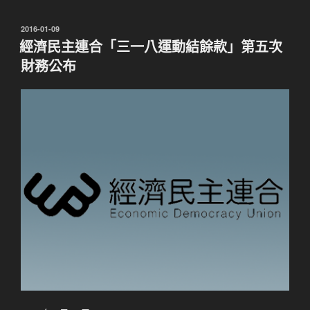
發
2016-01-09
佈
經濟民主連合「三一八運動結餘款」第五次
於
財務公布