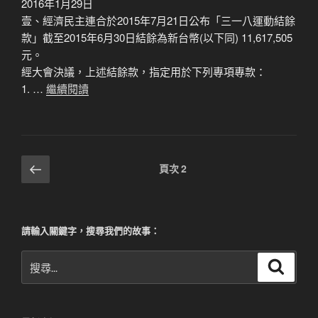
2016年1月29日
壹、經濟民主連合於2015年7月21日公布「三一八運動結餘
款」截至2015年6月30日結餘為新台幣(以下同) 11,617,505
元。
經大會決議，上述結餘款，指定用於下列專項專款：
1. …
繼續閱讀
文
上
頁次
2
一
章
頁
分
頁
請輸入關鍵字，搜尋我們的故事：
搜
搜
尋
尋
關
鍵