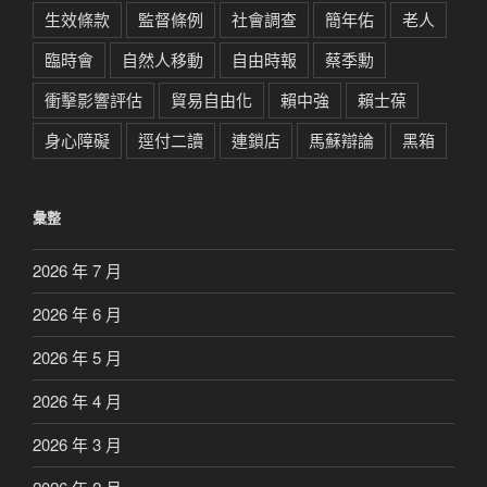
生效條款
監督條例
社會調查
簡年佑
老人
臨時會
自然人移動
自由時報
蔡季勳
衝擊影響評估
貿易自由化
賴中強
賴士葆
身心障礙
逕付二讀
連鎖店
馬蘇辯論
黑箱
彙整
2026 年 7 月
2026 年 6 月
2026 年 5 月
2026 年 4 月
2026 年 3 月