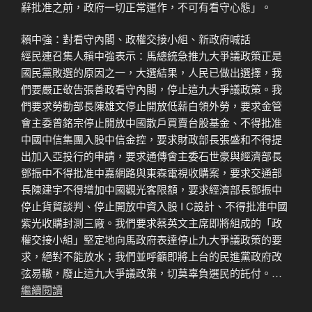
辭批准之前，政府一切正常運作，不可有看守心態」。
賴中強：對看守內閣、政權交接小組、新政府喊話
經民連召集人賴中強表示：馬總統急推九大爭議政策正是
國民黨敗選的原因之一，大選結果，人民已做出選擇，我
們要嚴正敬告張善政看守內閣，停止這九大爭議政策。我
們要求勞動部長陳雄文停止開放低薪白領外勞，要求金管
會主委曾銘宗停止開放中國散戶買賣台股基金、不得批准
中國中信集團入股中信金控，要求財政部長張盛和不得提
出加入亞投行的申請，要求通傳會主委石世豪與經濟部長
鄧振中不得批准中嘉網路與東森電視收購案，要求交通部
長陳建宇不得增加中國觀光客限額，要求經濟部長鄧振中
停止貨貿談判、停止開放中資入股 I C設計、不得批准中國
紫光收購封測三廠。我們要求蔡英文主席即將組成的「政
權交接小組」堅定地向馬政府表達停止九大爭議政策的要
求，絕對不能放水；我們並呼籲即將上台的民進黨政府改
弦易轍，廢止這九大爭議政策，切莫辜負選民的託付。…
繼續閱讀