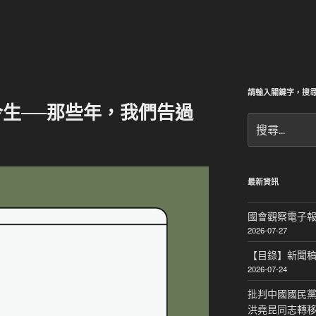
請輸入關鍵字，搜
生──那些年，我們告過
搜
尋
關
鍵
字:
最新資訊
國會觀察電子報｜
2026-07-27
【目錄】新聞
2026-07-24
批判中國國民黨
洪堯昆同志轉