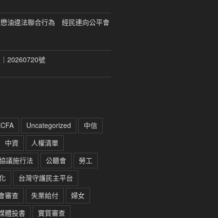
福懋油違法聯合行為 經民連向公平會
20260720號
ECFA
Uncategorized
中信
中資
人權清單
協議施行法
公聽會
勞工
化
台灣守護民主平台
會審查
失業給付
婦女
媒體投書
實質審查