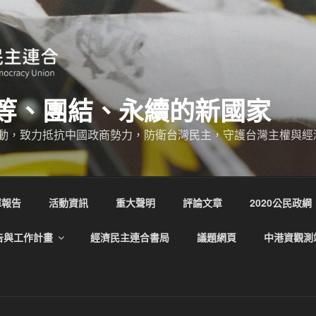
等、團結、永續的新國家
動，致力抵抗中國政商勢力，防衛台灣民主，守護台灣主權與經
庫報告
活動資訊
重大聲明
評論文章
2020公民政綱
告與工作計畫
經濟民主連合書局
議題網頁
中港資觀測