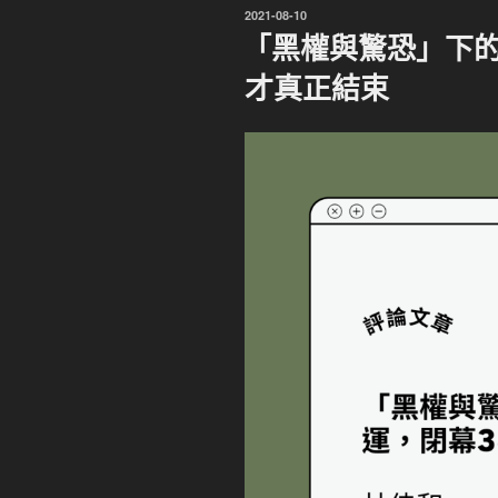
發
2021-08-10
佈
「黑權與驚恐」下的
於
才真正結束