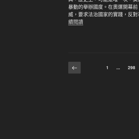
暴動的舉辦國度。在奧運開幕前
威，要求法治國家的實踐，反對革命制度黨
續閱讀
文
上
頁
頁
1
...
298
一
次
次
章
頁
分
頁