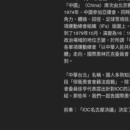
「中國」（China）席次由北
1974年，中國參加亞運會，同
角力、體操、田徑、足球等項目之
項運動總會組織（IFs）版圖上
到了1979年10月，演變為16
政治場域的地位丕變，於所謂「
各單項運動總會「以中華人民共
體」走向，國際奧林匹克委員會
刻。
「中華台北」名稱，國人多熟知
段「保衛奧會會籍法庭戰」，除
會委員徐亨代表提出針對IOC
紹。那些年，我們一起告國際奧
前奏：「IOC名古屋決議」決