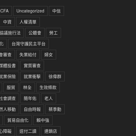
ECFA
Uncategorized
中信
中資
人權清單
協議施行法
公聽會
勞工
化
台灣守護民主平台
會審查
失業給付
婦女
媒體投書
實質審查
就業保險
就業衝擊
徐偉群
服貿
林全
生效條款
社會調查
簡年佑
老人
然人移動
自由時報
蔡季勳
貿易自由化
賴中強
心障礙
逕付二讀
連鎖店