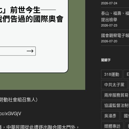
2026-07-24
泰山、福壽、
提出檢舉
2026-07-23
國會觀察電子報｜
2026-07-20
關鍵字
318運動
中共太子黨
兩岸服務貿易
勞動社會組召集人）
協議監督法制
c/xGVGjV
吳濬彥
國
媒體專訪
號決議，中華民國從此遭逐出聯合國大門外，