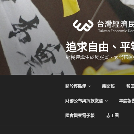
跳
至
主
要
內
容
追求自由、平
經民連誕生於反服貿、太陽花運
關於經民連
新聞稿
智
財務公布與捐款徵信
年度報
國會觀察電子報
志工團