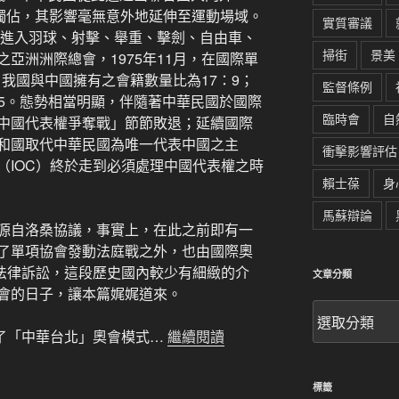
京獨佔，其影響毫無意外地延伸至運動場域。
實質審議
時進入羽球、射擊、舉重、擊劍、自由車、
掃街
景美
亞洲洲際總會，1975年11月，在國際單
，我國與中國擁有之會籍數量比為17：9；
監督條例
：15。態勢相當明顯，伴隨著中華民國於國際
臨時會
自
中國代表權爭奪戰」節節敗退；延續國際
和國取代中華民國為唯一代表中國之主
衝擊影響評估
（IOC）終於走到必須處理中國代表權之時
賴士葆
身
馬蘇辯論
源自洛桑協議，事實上，在此之前即有一
了單項協會發動法庭戰之外，也由國際奧
的法律訴訟，這段歷史國內較少有細緻的介
文章分類
會的日子，讓本篇娓娓道來。
文
章
定了「中華台北」奧會模式…
繼續閱讀
分
類
標籤