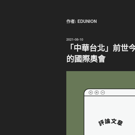
作者:
EDUNION
發
2021-08-10
佈
「中華台北」前世今
於
的國際奧會