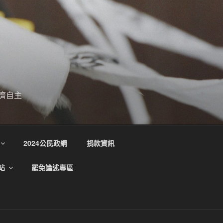
濟自主
2024公民政綱
捐款資訊
站
罷免論述專區