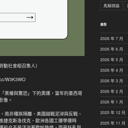
馬蘇辯論
彙整
2026 年 7 月
2026 年 6 月
2026 年 5 月
勞動社會組召集人）
2026 年 4 月
cc/W3K3WO
2026 年 3 月
2026 年 2 月
為「黑權與驚恐」下的奧運，當年的墨西哥
影像。
2026 年 1 月
2025 年 12 月
代，南非種族隔離、美國越戰泥淖與反戰、
進捷克斯洛伐克、歐洲各國工運學運時
2025 年 11 月
運前夕不是洋溢著歡愉熱情，而是狂亂與