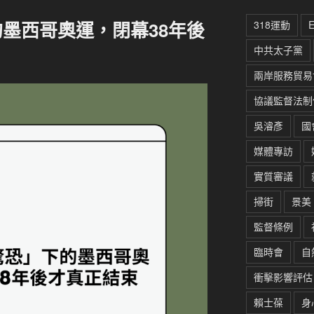
墨西哥奧運，閉幕38年後
318運動
中共太子黨
兩岸服務貿易
協議監督法制
吳濬彥
國
媒體專訪
實質審議
掃街
景美
監督條例
臨時會
自
衝擊影響評估
賴士葆
身