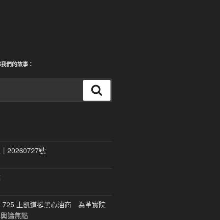
尋我們的故事：
搜
尋
20260727號
稿
 725 上凱道挺黑心油商 為革實院
移輿論焦點