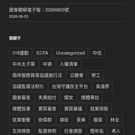
國會觀察電子報｜20260803號
2026-08-03
關鍵字
318運動
ECFA
Uncategorized
中信
中共太子黨
中資
人權清單
兩岸服務貿易協議施行法
公聽會
勞工
協議監督法制化
台灣守護民主平台
吳濬彥
國會審查
失業給付
婦女
媒體專訪
媒體投書
實質審查
實質審議
就業保險
就業衝擊
徐偉群
掃街
景美
服貿
林全
生效條款
監督條例
社會調查
簡年佑
老人