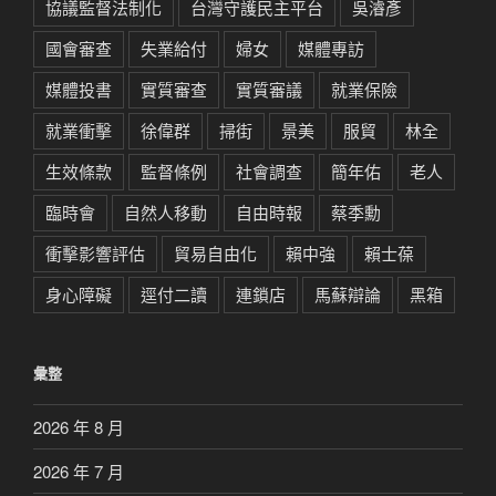
協議監督法制化
台灣守護民主平台
吳濬彥
國會審查
失業給付
婦女
媒體專訪
媒體投書
實質審查
實質審議
就業保險
就業衝擊
徐偉群
掃街
景美
服貿
林全
生效條款
監督條例
社會調查
簡年佑
老人
臨時會
自然人移動
自由時報
蔡季勳
衝擊影響評估
貿易自由化
賴中強
賴士葆
身心障礙
逕付二讀
連鎖店
馬蘇辯論
黑箱
彙整
2026 年 8 月
2026 年 7 月