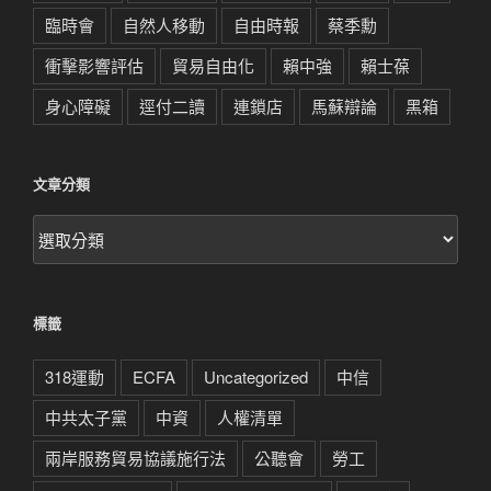
臨時會
自然人移動
自由時報
蔡季勳
衝擊影響評估
貿易自由化
賴中強
賴士葆
身心障礙
逕付二讀
連鎖店
馬蘇辯論
黑箱
文章分類
文
章
分
類
標籤
318運動
ECFA
Uncategorized
中信
中共太子黨
中資
人權清單
兩岸服務貿易協議施行法
公聽會
勞工