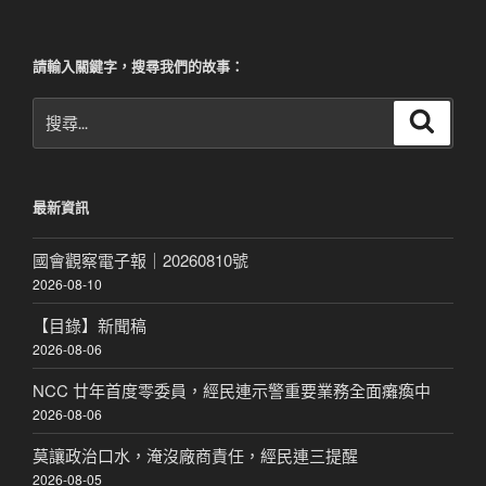
頁
分
頁
請輸入關鍵字，搜尋我們的故事：
搜
搜
尋
尋
關
鍵
最新資訊
字:
國會觀察電子報｜20260810號
2026-08-10
【目錄】新聞稿
2026-08-06
NCC 廿年首度零委員，經民連示警重要業務全面癱瘓中
2026-08-06
莫讓政治口水，淹沒廠商責任，經民連三提醒
2026-08-05