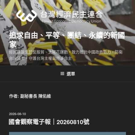
跳
至
主
要
內
追求自由、平等、團結、永續的新國
容
家
經民連誕生於反服貿、太陽花運動，致力抵抗中國政商勢力，防衛
台灣民主，守護台灣主權與經濟自主
選單
作者:
副秘書長 陳佑維
發
2026-08-10
佈
國會觀察電子報｜20260810號
於