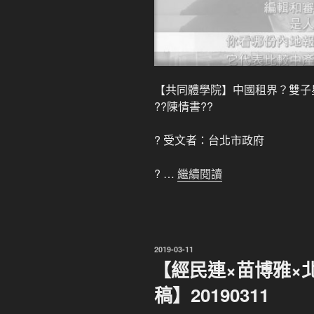
【共同體學院】中國租界？雙子
??陳情書??
? 受文者：台北市政府
? …
繼續閱讀
發
2019-03-11
佈
【經民連×苗博雅×
於
稿】20190311