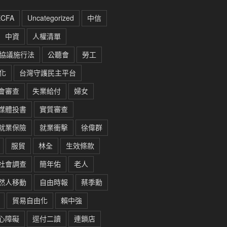
ECFA
Uncategorized
中信
中資
人權清單
協議施行法
公聽會
勞工
化
台灣守護民主平台
會審查
失業給付
婦女
媒體投書
實質審查
就業保險
就業衝擊
徐偉群
服貿
林全
生效條款
社會調查
簡年佑
老人
然人移動
自由時報
蔡季勳
貿易自由化
賴中強
心障礙
逕付二讀
連鎖店