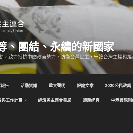
等、團結、永續的新國家
動，致力抵抗中國政商勢力，防衛台灣民主，守護台灣主權與經
庫報告
活動資訊
重大聲明
評論文章
2020公民政綱
告與工作計畫
經濟民主連合書局
議題網頁
中港資觀測