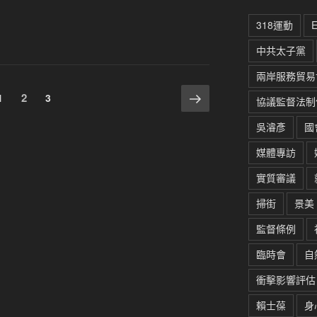
318運動
中共太子黨
兩岸服務貿易
下
頁
頁
2
頁
1
3
協議監督法制
一
次
次
次
頁
吳濬彥
國
媒體專訪
實質審議
掃街
景美
監督條例
臨時會
自
衝擊影響評估
賴士葆
身