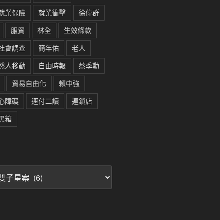
就業保險
就業衝擊
徐偉群
服貿
林全
生效條款
社會調查
簡年佑
老人
然人移動
自由時報
蔡季勳
貿易自由化
賴中強
心障礙
逕付二讀
連鎖店
黑箱