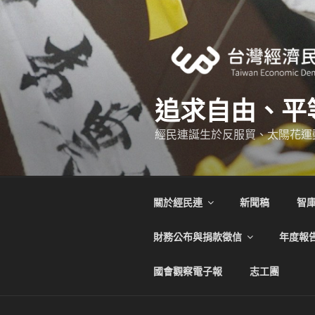
跳
至
主
要
內
容
追求自由、平
經民連誕生於反服貿、太陽花運
關於經民連
新聞稿
智
財務公布與捐款徵信
年度報
國會觀察電子報
志工團