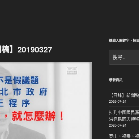
請輸入關鍵字，搜
】20190327
搜
尋
關
鍵
字:
最新資訊
【目錄】新聞
2026-07-24
批判中國國民黨
洪堯昆同志轉
2026-07-24
泰山、福壽、