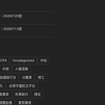
20260720號
20260713號
ECFA
Uncategorized
中信
中資
人權清單
協議施行法
公聽會
勞工
化
台灣守護民主平台
會審查
失業給付
婦女
媒體投書
實質審查