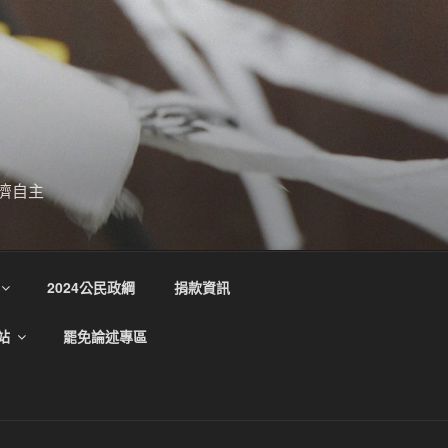
濟自主
2024公民政綱
捐款資訊
站
罷免論述專區