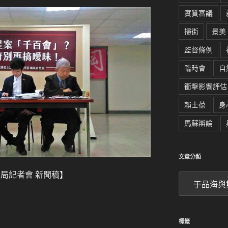
實質審議
掃街
景美
監督條例
臨時會
自
衝擊影響評估
賴士葆
身
馬蘇辯論
文章分類
運局記者會 新聞稿】
文
章
分
類
標籤