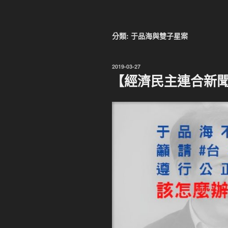
分類:
于品海與雙子星案
發
2019-03-27
佈
【經濟民主連合新聞稿
於