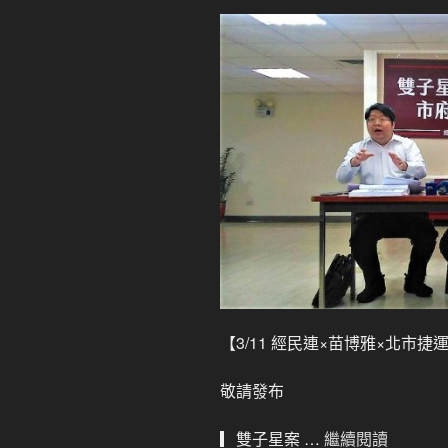
【3/11 經民連×苗博雅×北市捷
敬請發布
▎雙子星案 …
繼續閱讀