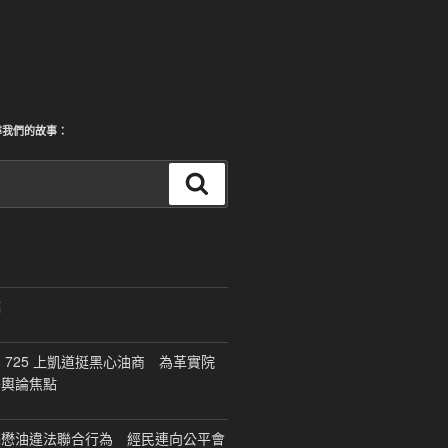
尋我們的故事：
搜
尋
稿
 725 上凱道挺黑心油商 為革實院
移輿論焦點
福懋油違法聯合行為 經民連向公平會