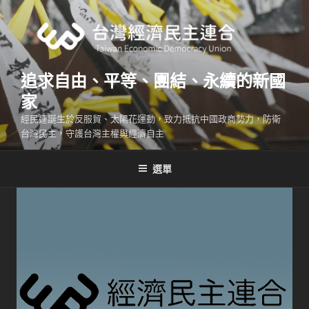
跳
至
主
要
內
追求自由、平等、團結、永續的新國
容
家
經民連誕生於反服貿、太陽花運動，致力抵抗中國政商勢力，防衛
台灣民主，守護台灣主權與經濟自主
選單