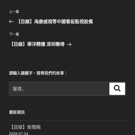
文
上
上一篇
章
一
【目錄】海康威視等中國看板監視設備
導
篇
覽
文
下
下一篇
章
一
【目錄】華洋精機 深圳聯得
篇
文
章
請輸入關鍵字，搜尋我們的故事：
搜
搜
尋
尋
關
鍵
最新資訊
字:
【目錄】新聞稿
2026-07-24