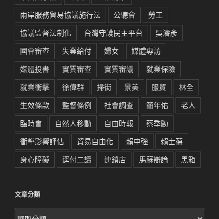
兩岸服務貿易協議施行法
公聽會
勞工
協議監督法制化
台灣守護民主平台
吳濬彥
國會審查
失業給付
婦女
媒體專訪
媒體投書
實質審查
實質審議
就業保險
就業衝擊
徐偉群
掃街
景美
服貿
林全
生效條款
監督條例
社會調查
簡年佑
老人
臨時會
自然人移動
自由時報
蔡季勳
衝擊影響評估
貿易自由化
賴中強
賴士葆
身心障礙
逕付二讀
連鎖店
馬蘇辯論
黑箱
文章分類
文