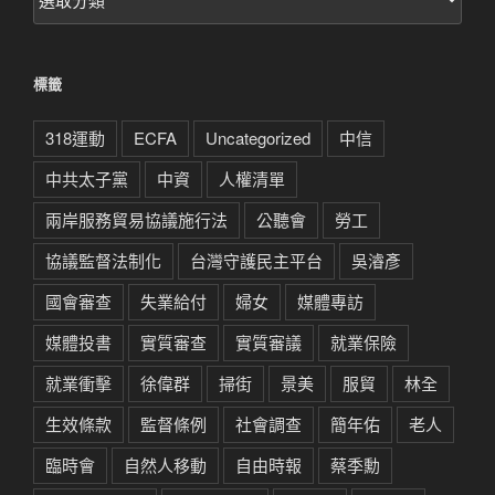
章
分
類
標籤
318運動
ECFA
Uncategorized
中信
中共太子黨
中資
人權清單
兩岸服務貿易協議施行法
公聽會
勞工
協議監督法制化
台灣守護民主平台
吳濬彥
國會審查
失業給付
婦女
媒體專訪
媒體投書
實質審查
實質審議
就業保險
就業衝擊
徐偉群
掃街
景美
服貿
林全
生效條款
監督條例
社會調查
簡年佑
老人
臨時會
自然人移動
自由時報
蔡季勳