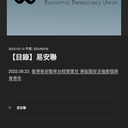
發
2023-03-15
作者:
EDUNION
佈
【目錄】易安聯
於
2022.08.23.
香港易安聯來台經營匯兌 港版國安法強索個資
會害命
分
易安聯
類