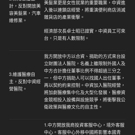
美髮業更是女性就業的重要職業，中資進
計，反對開放美
入後以連鎖店經營，將重演便利商店消滅
容美髮業，汽車
雜貨店的產業衝擊。
維修業。
經濟部次長卓士昭已證實，中資員工可來
台，只是有人數限制。
我方開放中方以合資、捐助的方式來台設
立財團法人醫院，名義上雖限制外國人及
中方合計擔任董事比例不得超過三分之
3.維護醫療自
一，但中方捐助人可以找國人出任董事，
主，反對中資經
再以契約約束控制。中資加入醫院經營，
營醫院。
將加劇醫療集中化及大型化發展，醫療資
金競相投入設備與設施競爭，將衝擊我公
衛政策與醫療文化的自主性。
1.中方開放我商投資客服中心，境外客服
中心。客服中心外移中國將影響本國青