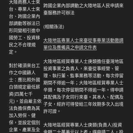
大陸商務人士來
跨國企業內部調動之大陸地區人民申請來
台、專業人士來
臺服務許可辦法
台、跨國企業內
部調動等辦法已
(相關孫法)
形同變相引進中
國勞工、投資移
大陸地區專業人士來臺從事專業活動邀請
民之不合理規
單位及應備具之申請文件表
定。
大陸地區經貿專業人士庚類擔任臺灣地區
對於確須來台工
投資事業之負責人，來臺從事經營、管
作之中國籍人
理、執行董、監事業務等活動，每次停留
士：應比照外國
期間不得逾一年；大陸地區經貿專業人士
白領規定最低薪
辛類，
每次停留期間不得逾一年
。得申請
資(四萬七千
其配偶及子女同行來臺。其本人、配偶及
元)，並由雇主依
子女，經許可得發給
三年效期多次入出境
法負擔保費為其
許可證
。
加入勞保、健
保，並設定個
別
大陸地區經貿專業人士庚類
(負責人)投資
企業、產業及全
金額二十萬美元以上者，得申請二人，投