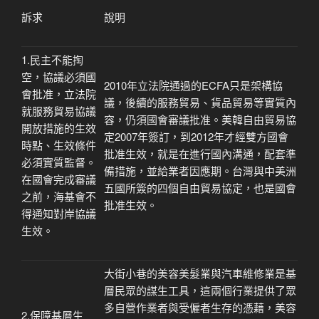
訴求
說明
1.民主不能掏
空，協議必須國
2010年立法院通過的ECFA只是架構協
會批准，立法院
議，後續的服務貿易、貨品貿易等實質內
就服務貿易協議
容，仍須國會審議批准。美韓自由貿易協
開放措施的生效
定2007年簽訂，到2012年才經雙方國會
時點、生效條件
批准生效，就是在進行國內溝通，配套
準
必須實質監督。
備
措施，並給業者因應期。台灣與中美洲
在國會完成審議
五國所簽的四個自由貿易協定，也是國會
之前，海基會不
批准生效。
得通知對岸協議
生效。
大街小巷的美容美髮業與汽車維修業是基
層民眾的謀生工具，這兩個行業提供了眾
多自營作業者與受僱者生存的憑藉，美容
2.保障基層生