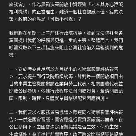
座談會」，作為黑箱決策開放中資經營「老人與身心障礙
福利機構」的正當理由，難道一個社會觀感不佳、錯的決
策，政府的心態是「可做不可說」？
我們將在星期一上午前往行政院抗議，並到立法院拜會各
黨團提出我們的呼籲與更進一步的主張。整體而言，我們
呼籲採取以下三項措施來阻止台灣社會陷入黑箱談判的危
機：
一、對於陸委會承諾於九月提出的＜衝擊影響評估報告
＞，要求提升到行政院層級統籌，針對每一個開放項目由
目的事業主管機關邀請產業與勞工代表、相關團體代表並
開放公民參與，依據行政程序法召開聽證會，釐清開放範
圍、限制、時程、具體就業衝擊與配套因應措施。
二、我們要求＜服務貿易協議＞應連同＜衝擊影響評估報
告＞一併送國會審議，國會應進行實質審議而非備查，在
公民參與下，由國會決定服貿協議是否生效、何時生效、
生效條件。為了進行前開程序，政府應公開服務貿易協議