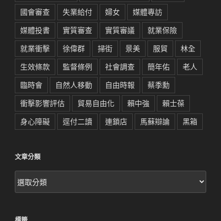
國會審查
失業給付
婦女
媒體專訪
媒體投書
實質審查
實質審議
就業保險
就業衝擊
徐偉群
掃街
景美
服貿
林全
生效條款
監督條例
社會調查
簡年佑
老人
臨時會
自然人移動
自由時報
蔡季勳
衝擊影響評估
貿易自由化
賴中強
賴士葆
身心障礙
逕付二讀
連鎖店
馬蘇辯論
黑箱
文章分類
文
章
分
類
標籤