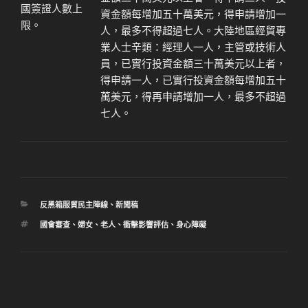
國簽證人數上
資金額每增加五十萬美元，得申請增加一
限。
人，最多不得超過七人。
大陸地區經貿專
業人士辛類
：經理人一人，主管或技術人
員，已實行投資金額三十萬美元以上者，
得申請一人，已實行投資金額每增加五十
萬美元，得再申請增加一人，最多不超過
七人。
分
反黑箱服貿民主陣線
、
新聞稿
類
標
國會審查
、
婦女
、
老人
、
衝擊影響評估
、
身心障礙
籤
文