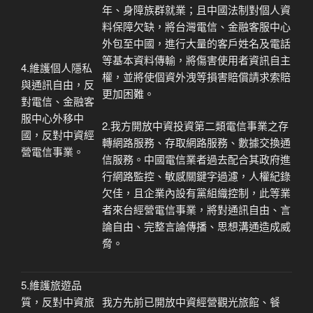
年、身障族群就業；且中國法制對個人資
料保障欠缺，將台灣電信、金融客服中心
外包至中國，進行大量的客戶姓名及電話
等基本資料傳輸，將傷害使用者資訊自主
4.維護個人隱私
權，並將使個資外洩等損害賠償請求索賠
與通訊自由，反
更加困難。
對電信、金融客
服中心外移中
2.我方開放中資投資第二類電信事業之存
國，反對中資經
轉網路服務、存取網路服務、數據交換通
營電信事業。
信服務。中國電信業者過去配合其政府進
行網路監控、敏感關鍵字過濾，人權紀錄
欠佳，且企業內設有黨組織控制，此等業
者來台經營電信事業，將對通訊自由、言
論自由、
完整言論傳播、思想溝通
造成威
脅。
5.維護旅遊品
質，反對中資旅
我方先前已開放中資經營觀光旅館、餐