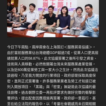
今日下午兩點，兩岸兩會在上海簽訂＜服務貿易協議＞，
由於當前服務業佔台灣總體GDP超過7成，從業人口更高居
總就業人口的58.87％，此次協議簽署之後所引發之資金、
技術與人員移動，必然攸關著台灣未來服務業產業發展，
以及近600萬從業勞工與一家大小之生計。然而此次協議洽
談過程，乃至我方開放的行業項目，政府卻是採取高度保
密，直到正式簽署後，許多服務業業者及勞工才知道已被
列入開放項目，「黑箱」與「密室」無疑是此次協議的最
佳詮釋。過去朝野立委一再批評要求先做好完整的衝擊影
響評估，提出配套因應措施再簽署，政府卻一意孤行。甚
至在給立法院的報告中，以「考量社會觀感而未召開相關