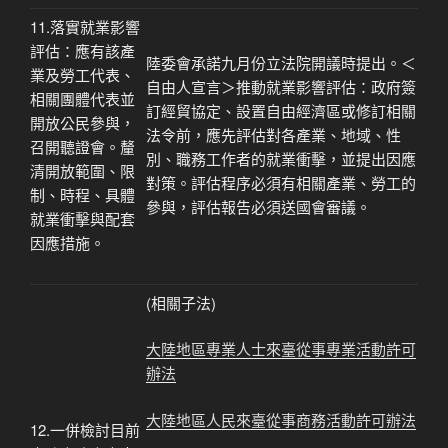
11.落實就業影響
評估：應有該產
陸委會承諾九月份立法院開議時提出。＜
業及勞工代表、
自由人宣言＞推動就業影響評估：政府簽
相關團體代表並
訂經貿協定、設置自由
經濟區或修訂相關
開放公民參與，
法令前，應先評估對各產業、地域、性
召開聽證會。釐
別
、職務工作者的就業衝擊，並提出因應
清開放範圍、限
對策。評估程序必須有相關產業、勞工的
制、時程、具體
參與，評估報告必須送國會審議。
就業衝擊與配套
因應措施。
(相關子法)
大陸地區專業人士來臺從事專業活動許可
辦法
大陸地區人民來臺從事商務活動許可辦法
12.一併檢討目前