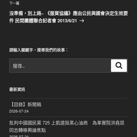
章
下
下一篇
導
一
沒準備，別上路~ 《服貿協議》應由公民與國會決定生效要
覽
篇
件 民間團體聯合記者會 2013/6/21
文
章
請輸入關鍵字，搜尋我們的故事：
搜
搜
尋
尋
關
鍵
最新資訊
字:
【目錄】新聞稿
2026-07-24
批判中國國民黨 725 上凱道挺黑心油商 為革實院洪堯昆
同志轉移輿論焦點
2026-07-24