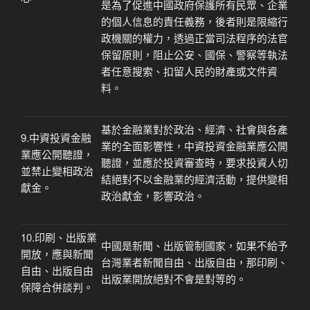
是為了促進中國政府保護所有民眾、企業
的個人信息的責任義務，後者則是限縮行
政機關的權力，透過正當司法程序的法官
保留原則，阻止公安、國保、警察等執法
者任意搜索、扣留人民的財產或文件資
料。
基於金融業對於政治、經濟、社會與各產
9.中資投資金融
業的全面影響性，
中資投資金融業應公開
業應公開聽證，
聽證，
並應於投資審查時，要求投資人切
並禁止變相政治
結絕對不以金融業的經濟活動，提供
變相
獻金。
政治獻金，影響政治。
10.印刷、出版業
中國是新聞、出版管制國家，如果不給予
開放，應與新聞
台灣業者
新聞自由、出版自由，那印刷、
自由、出版自由
出版業開放絕對不會是對等的。
保障合併談判。