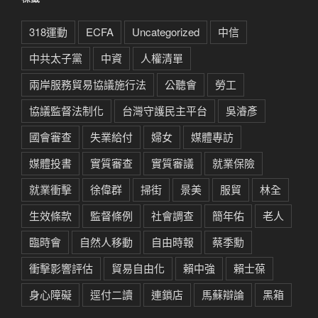
318運動
ECFA
Uncategorized
中信
中共太子黨
中資
人權清單
兩岸服務貿易協議施行法
公聽會
勞工
協議監督法制化
台灣守護民主平台
吳濬彥
國會審查
失業給付
婦女
媒體專訪
媒體投書
實質審查
實質審議
就業保險
就業衝擊
徐偉群
掃街
景美
服貿
林全
生效條款
監督條例
社會調查
簡年佑
老人
臨時會
自然人移動
自由時報
蔡季勳
衝擊影響評估
貿易自由化
賴中強
賴士葆
身心障礙
逕付二讀
連鎖店
馬蘇辯論
黑箱