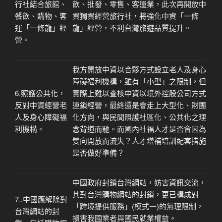
行社結合旅館、
飲、批發、零售、客運業，此次再開放中
餐飲、購物、客
資獨資經營旅行社，將強化中資「一條
運「一條龍」經
龍」經營，不利台灣旅遊品質提升。
營。
我方開放中資以合夥方式設立老人及身心
障礙福利機構，雖有「小型」之限制，但
6.照護公共化，
實際上難以查核中資以境外控股公司方式
反對中資經營老
連鎖經營，最終還是會走上大型化、財團
人及身心障礙福
化方向，與民間照護社區化、公共化之理
利機構。
念背道而馳。而國內社福人才是否會因為
雙向開放而流失？人才增補培訓配套措施
是否做好
準備
？
中國政府封鎖台灣網站，妨害資訊交流，
其對台灣購物網站的封鎖，更已構成對
7..中國應解除對
「跨境提供服務」(模式一)的無理限制，
台灣網站的封
損害我國業者與國民就業權益。