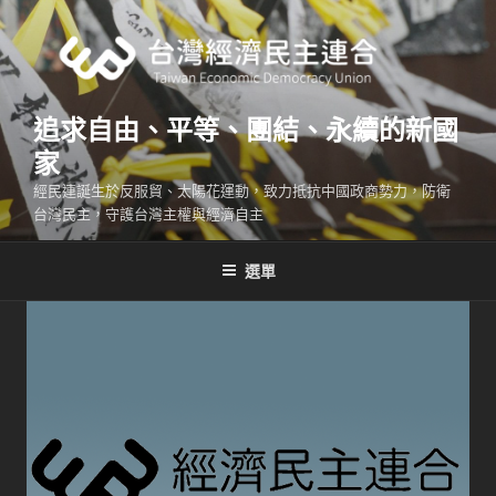
跳
至
主
要
內
追求自由、平等、團結、永續的新國
容
家
經民連誕生於反服貿、太陽花運動，致力抵抗中國政商勢力，防衛
台灣民主，守護台灣主權與經濟自主
選單