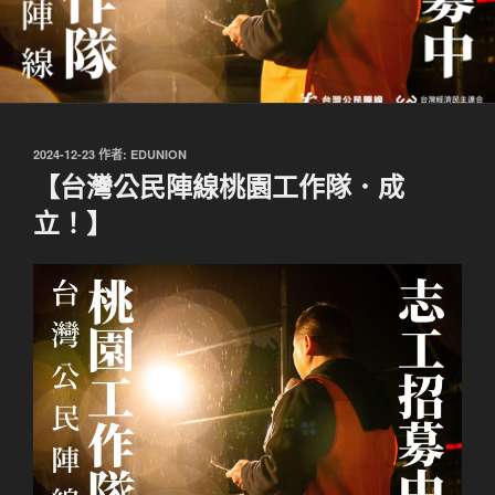
發
2024-12-23
作者:
EDUNION
佈
【台灣公民陣線桃園工作隊．成
於
立！】