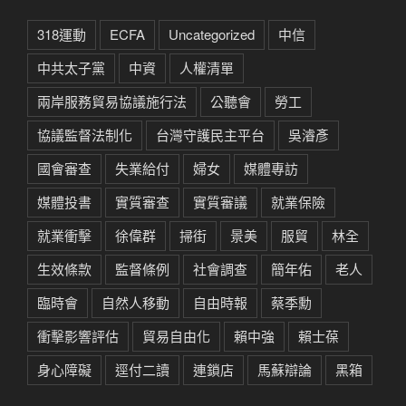
318運動
ECFA
Uncategorized
中信
中共太子黨
中資
人權清單
兩岸服務貿易協議施行法
公聽會
勞工
協議監督法制化
台灣守護民主平台
吳濬彥
國會審查
失業給付
婦女
媒體專訪
媒體投書
實質審查
實質審議
就業保險
就業衝擊
徐偉群
掃街
景美
服貿
林全
生效條款
監督條例
社會調查
簡年佑
老人
臨時會
自然人移動
自由時報
蔡季勳
衝擊影響評估
貿易自由化
賴中強
賴士葆
身心障礙
逕付二讀
連鎖店
馬蘇辯論
黑箱