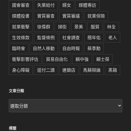
國會審查
失業給付
婦女
媒體專訪
媒體投書
實質審查
實質審議
就業保險
就業衝擊
徐偉群
掃街
景美
服貿
林全
生效條款
監督條例
社會調查
簡年佑
老人
臨時會
自然人移動
自由時報
蔡季勳
衝擊影響評估
貿易自由化
賴中強
賴士葆
身心障礙
逕付二讀
連鎖店
馬蘇辯論
黑箱
文章分類
文
章
分
類
標籤