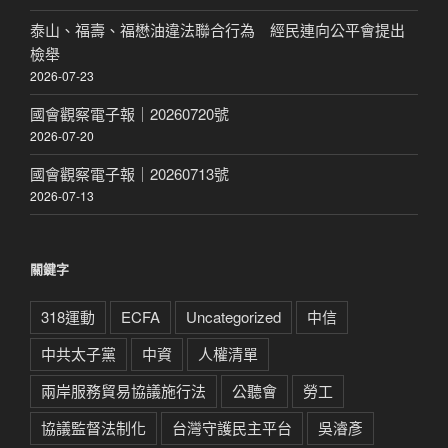
泰山、福壽、福懋油違法聯合行為 經民連向公平會提出
檢舉
2026-07-23
國會觀察電子報｜20260720號
2026-07-20
國會觀察電子報｜20260713號
2026-07-13
關鍵字
318運動
ECFA
Uncategorized
中信
中共太子黨
中資
人權清單
兩岸服務貿易協議施行法
公聽會
勞工
協議監督法制化
台灣守護民主平台
吳濬彥