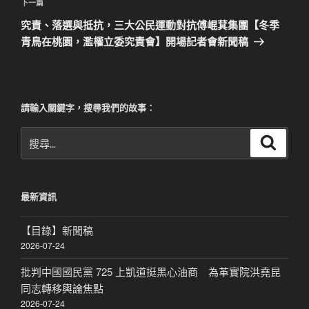
覽
文
下
下一篇
章
一
究責、落選與抵抗，三大公民運動對抗傅崐萁集團【冬季
篇
青鳥在桃園，濫權立委究責會】開場記者會新聞稿
文
章
請輸入關鍵字，搜尋我們的故事：
搜
搜
尋
尋
關
鍵
最新資訊
字:
【目錄】新聞稿
2026-07-24
批判中國國民黨 725 上凱道挺黑心油商 為革實院洪堯昆
同志轉移輿論焦點
2026-07-24