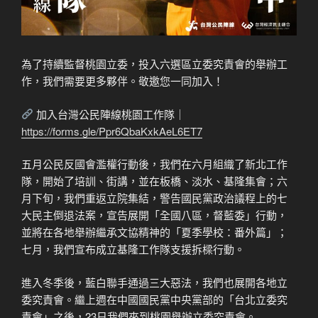
為了持續監督桃園立委，投入六選區立委究責會的舉辦工
作，我們需要更多夥伴。敬邀您一同加入！
加入台灣公民陣線桃園工作隊｜
https://forms.gle/Ppr6QbaKxkAeL6ET7
五月公民反國會濫權行動後，我們在六月組織了新北工作
隊，開始了培訓、街講，並在板橋、淡水、基隆集會；六
月下旬，我們重返立院集結，警告國民黨政治議程上的七
大民主倒退法案，宣告展開「全國八區，督藍委」行動，
並將在各地舉辦繼承文協精神的「夏季學校：番外篇」；
七月，我們宣布成立基隆工作隊支援拆樑行動。
進入冬季後，藍白聯手通過三大惡法，我們也展開各地立
委究責會。繼上週在中國國民黨中央黨部的「台北立委究
責會」之後，23日我們來到桃園舉辦立委究責會。