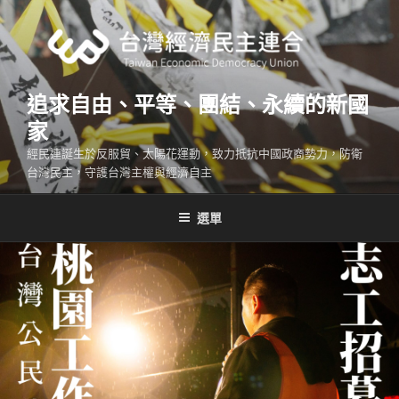
跳
至
主
要
內
追求自由、平等、團結、永續的新國
容
家
經民連誕生於反服貿、太陽花運動，致力抵抗中國政商勢力，防衛
台灣民主，守護台灣主權與經濟自主
選單