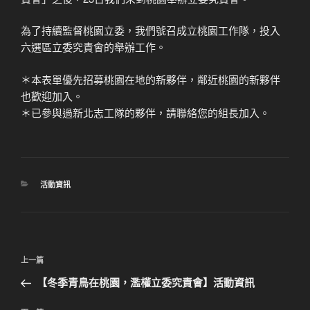
為了持續監督桃園立委，我們號召成立桃園工作隊，投入
六選區立委究責會的舉辦工作。
＊本表單優先招募桃園在地的新夥伴，鄰近桃園的新夥伴
也歡迎加入。
＊已參與過新北志工隊的夥伴，請聯絡您的組長加入。
分
活動資訊
類
文
上
上一篇
章
一
【冬季青鳥在桃園，濫權立委究責會】活動資訊
導
篇