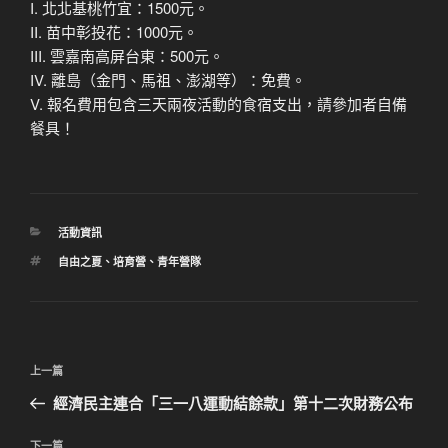
I. 北北基桃竹宜：1500元。
II. 苗中彰投花：1000元。
III. 雲嘉南高屏台東：500元。
IV. 離島（金門、馬祖、澎湖等）：免費。
V. 報名費用包含三天兩夜活動的食宿支出，請參加者自備
餐具！
分
活動資訊
類
標
自由之夏
、
培育營
、
青年營隊
籤
文
上
上一篇
章
一
經濟民主連合「三一八運動結餘款」第十二次財務公布
導
篇
覽
文
下一篇