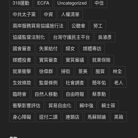
318運動
ECFA
Uncategorized
中信
中共太子黨
中資
人權清單
兩岸服務貿易協議施行法
公聽會
勞工
協議監督法制化
台灣守護民主平台
吳濬彥
國會審查
失業給付
婦女
媒體專訪
媒體投書
實質審查
實質審議
就業保險
就業衝擊
徐偉群
掃街
景美
服貿
林全
生效條款
監督條例
社會調查
簡年佑
老人
臨時會
自然人移動
自由時報
蔡季勳
衝擊影響評估
貿易自由化
賴中強
賴士葆
身心障礙
逕付二讀
連鎖店
馬蘇辯論
黑箱