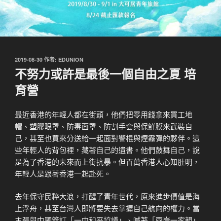
發
2019-08-30
作者:
EDUNION
佈
不努力或許是最後一個自由之夏 培
於
育營
最近香港的年輕人都在街頭，他們把零用錢拿來買工地
帽、塑膠眼罩、防毒面罩、防割手套與保鮮膜來武裝自
己，甚至也買來分送給一起面對警棍與煙霧彈的夥伴。這
些年輕人的背包裡，藏著自己的遺書。他們鼓舞自己，說
是為了香港的未來而上街抗暴。但百萬香港人心知肚明，
年輕人是跟著香港一起赴死。
去年保守民粹大浪，打醒了青年世代，原來進步價值是海
上浮舟，甚至台灣人即將要失去掌握自己航向的權力。當
主張與中國簽訂「一中和平協議」、喊著「兩岸一家親」