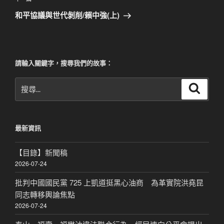
下
章
一
和平協議與世代剝削/賴中強(上)
篇
文
章
請輸入關鍵字，搜尋我們的故事：
搜
搜
尋
尋
關
鍵
最新資訊
字:
【目錄】新聞稿
2026-07-24
批判中國國民黨 725 上凱道挺黑心油商 為革實院洪堯昆
同志轉移輿論焦點
2026-07-24