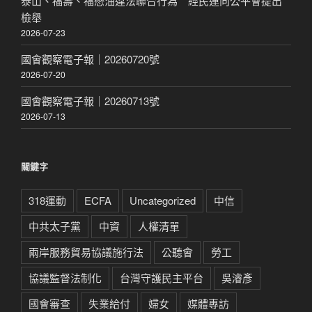
泰山、福壽、福懋油違法聯合行為 經民連向公平會提出
檢舉
2026-07-23
國會觀察電子報｜20260720號
2026-07-20
國會觀察電子報｜20260713號
2026-07-13
關鍵字
318運動
ECFA
Uncategorized
中信
中共太子黨
中資
人權清單
兩岸服務貿易協議施行法
公聽會
勞工
協議監督法制化
台灣守護民主平台
吳濬彥
國會審查
失業給付
婦女
媒體專訪