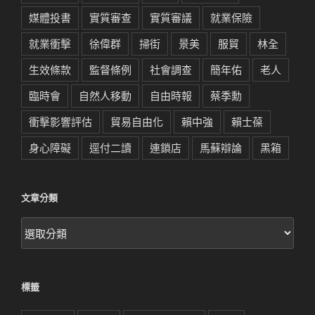
媒體投書
實質審查
實質審議
就業保險
就業衝擊
徐偉群
掃街
景美
服貿
林全
生效條款
監督條例
社會調查
簡年佑
老人
臨時會
自然人移動
自由時報
蔡季勳
衝擊影響評估
貿易自由化
賴中強
賴士葆
身心障礙
逕付二讀
連鎖店
馬蘇辯論
黑箱
文章分類
文
章
分
類
標籤