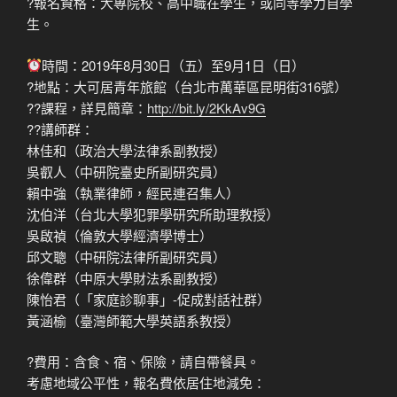
?報名資格：大專院校、高中職在學生，或同等學力自學
生。
時間：2019年8月30日（五）至9月1日（日）
?地點：大可居青年旅館（台北市萬華區昆明街316號）
?‍?課程，詳見簡章：
http://bit.ly/2KkAv9G
?‍?講師群：
林佳和（政治大學法律系副教授）
吳叡人（中研院臺史所副研究員）
賴中強（執業律師，經民連召集人）
沈伯洋（台北大學犯罪學研究所助理教授）
吳啟禎（倫敦大學經濟學博士）
邱文聰（中研院法律所副研究員）
徐偉群（中原大學財法系副教授）
陳怡君（「家庭診聊事」-促成對話社群）
黃涵榆（臺灣師範大學英語系教授）
?費用：含食、宿、保險，請自帶餐具。
考慮地域公平性，報名費依居住地減免：