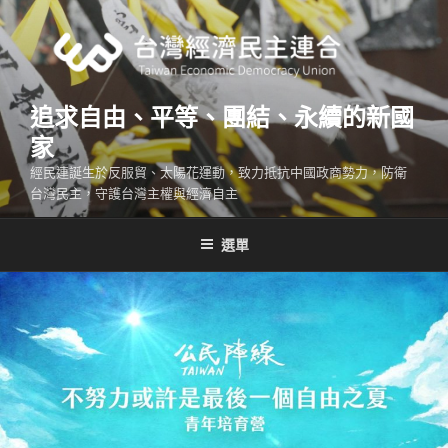
跳
至
主
要
內
追求自由、平等、團結、永續的新國
容
家
經民連誕生於反服貿、太陽花運動，致力抵抗中國政商勢力，防衛
台灣民主，守護台灣主權與經濟自主
選單