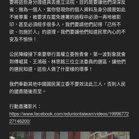
要將這些身分證道具丟進立法院，目的是要讓他們深深反
省：做為一個人，當你發現你的個人資料及身分證是如此
不被尊重，被要求在罷免連署的過程中必須一再地被影
印，甚至必須經手很多人。我們要請他們記得「己所不
欲、勿施於人」的道理。我們要讓他們知道民眾內心的不
安及不愉快！
公民陣線接下來要舉行濫權立委咎責會，第一波對象就會
到傅崐萁、王鴻薇、林思銘三位立法委員的選區，讓他們
的選民知道，這些人做了什麼樣的壞事！
我們奉勸其他中國國民黨立委不要效法此三人，否則人民
的譴責隨後而至。
行動直播影片：
https://www.facebook.com/eduniontaiwan/videos/19996772
27146200/