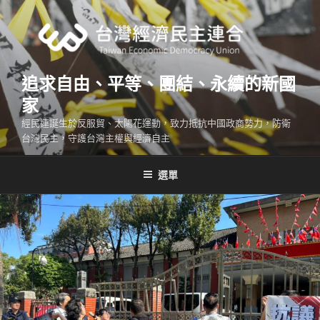
跳
至
主
要
內
追求自由、平等、團結、永續的新國
容
家
經民連誕生於反服貿、太陽花運動，致力抵抗中國政商勢力，防衛
台灣民主，守護台灣主權與經濟自主
選單