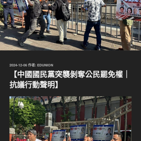
發
2024-12-06
作者:
EDUNION
佈
【中國國民黨突襲剝奪公民罷免權｜
於
抗議行動聲明】