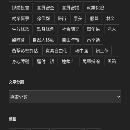
媒體投書
實質審查
實質審議
就業保險
就業衝擊
徐偉群
掃街
景美
服貿
林全
生效條款
監督條例
社會調查
簡年佑
老人
臨時會
自然人移動
自由時報
蔡季勳
衝擊影響評估
貿易自由化
賴中強
賴士葆
身心障礙
逕付二讀
連鎖店
馬蘇辯論
黑箱
文章分類
文
章
分
類
標籤