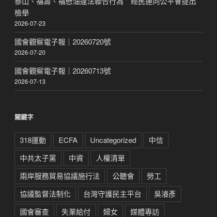
泰山、福壽、福懋油違法聯合行為 經民連向公平會提出
檢舉
2026-07-23
國會觀察電子報｜20260720號
2026-07-20
國會觀察電子報｜20260713號
2026-07-13
關鍵字
318運動
ECFA
Uncategorized
中信
中共太子黨
中資
人權清單
兩岸服務貿易協議施行法
公聽會
勞工
協議監督法制化
台灣守護民主平台
吳濬彥
國會審查
失業給付
婦女
媒體專訪