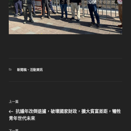
分
新聞稿
、
活動資訊
類
文
上
上一篇
章
一
抗議年改倒退攄，破壞國家財政，擴大貧富差距，犧牲
導
篇
青年世代未來
覽
文
章
下一篇