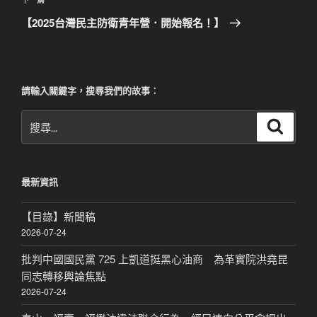
下
一
【2025台灣民主防衛青年營．開始報名！】
篇
文
章
請輸入關鍵字，搜尋我們的故事：
搜
搜
尋
尋
關
鍵
最新資訊
字:
【目錄】新聞稿
2026-07-24
批判中國國民黨 725 上凱道挺黑心油商 為革實院洪堯昆
同志轉移輿論焦點
2026-07-24