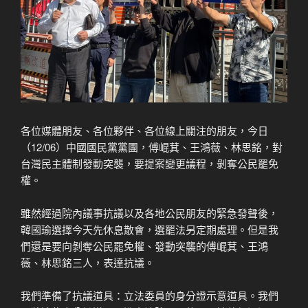
各位媒體朋友、各位夥伴、各位線上關注的朋友，今日
（12/06）中國國民黨黨團，傅崐萁、王鴻薇、林思銘，對
台灣民主體制發動突襲，要提案變更議程，剝奪公民罷免
權。
雖然經過院內議事抗議以及各地公民朋友的緊急發聲後，
韓國瑜選擇今天先休息散會，選罷法另定期處理。但是我
們還是要向剝奪公民罷免權、發動突襲的傅崐萁、王鴻
薇、林思銘三人，表達抗議。
我們準備了抗議道具：立法委員的身分證示意道具。我們