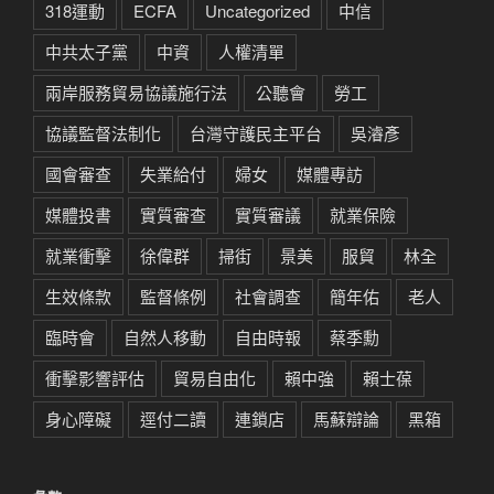
318運動
ECFA
Uncategorized
中信
中共太子黨
中資
人權清單
兩岸服務貿易協議施行法
公聽會
勞工
協議監督法制化
台灣守護民主平台
吳濬彥
國會審查
失業給付
婦女
媒體專訪
媒體投書
實質審查
實質審議
就業保險
就業衝擊
徐偉群
掃街
景美
服貿
林全
生效條款
監督條例
社會調查
簡年佑
老人
臨時會
自然人移動
自由時報
蔡季勳
衝擊影響評估
貿易自由化
賴中強
賴士葆
身心障礙
逕付二讀
連鎖店
馬蘇辯論
黑箱