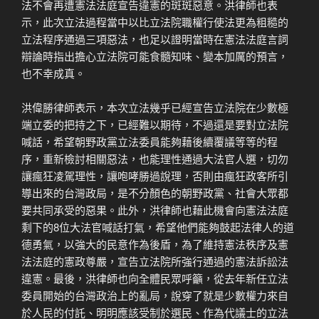
法不會再遭憲法法庭宣告違憲的斑斑惡意。洪律師也表
示，此次立法過程當中以比立法院職權行使法更為粗糙的
立法程序通過三項惡法，也足以證明當時在憲法法庭言詞
辯論時指出擔心立法院可能食髓知味、變本加厲的預言，
也不幸成真。
洪偉勝律師表示，本次立法幾乎已經宣告立法院在少數極
端立委的把持之下，已經難以期待，不過還是要對立法院
喊話，希望朝野政黨立法委員能夠藉後續覆議等等的程
序，重新檢討相關惡法，也能理性通過大法官人選，切勿
讓瘋狂凌駕理性，讓咆哮勝過說理，否則由瘋狂政客所引
導出來的台灣政局，是不分顏色的朝野政黨、社會大眾都
要共同承受的惡果。此外，洪律師也藉此機會向憲法法庭
剩下的8位大法官喊話打氣，希望他們能夠鼓起法律人的道
德勇氣，以強大的民意作為後盾，為了維持憲法秩序及憲
法法庭的憲政尊嚴，宣告立法院所強行通過的憲法訴訟法
違憲。最後，洪律師也向全體民眾呼籲，從去年新任立法
委員開始的台灣政治上的亂局，說穿了就是少數權力來自
於人民的付託、明明應該受制於選民、作為代議士的立法