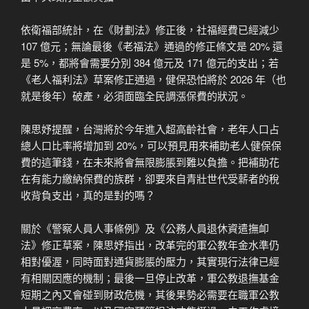
依衛福部統計，在《財劃法》修正後，社福經費已經減少
107 億元；無論最後《老福法》通過的修正條文是 20% 還
是 5%，都將會需要分別 384 億元及 171 億元的支出；若
《老人福利法》草案修正通過，健保恐怕將於 2026 年（也
就是後年）破產，必須面臨全民調漲保費的狀況。
陳思妤提醒，台灣將於今年進入超高齡社會，老年人口占
總人口比率將增加到 20%，可以預見用來補助老人健保保
費的這筆錢，在未來將會無限膨脹到難以負擔。把補助花
在有能力繳納保費的族群，卻要來自青壯世代受薪者的稅
收背負支出，真的是對的嗎？
關於《警察人員人事條例》及《公務人員退休資遣撫卹
法》修正草案，陳思妤指出，改革完的軍公教年金水準仍
相對優渥，同時面對通貨膨脹的壓力，其實現行法律已經
有相關因應的機制；最後一旦停止改革，軍公教退撫基金
短期之內又會碰到財政危機，其後果勢必需要在職軍公教