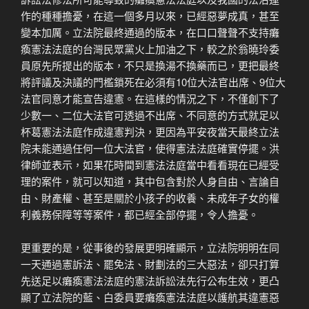
作的種種擔憂，在這一個多月以來，已經惡夢成真，甚至
變本加厲。立法院最終通過的版本，在口口聲聲不支持癱
瘓憲法法庭的台灣民眾黨火上加油之下，較之於翁曉玲委
員原先所提出的版本，不只是換湯不換藥而已，更把最終
將評議及決議的門檻鎖死在必須有10位大法官出席、9位大
法官同意才能宣告違憲。在這樣的情況之下，不僅創下了
少數一、二位大法官可透過不出席、不同意的方式就足以
杯葛憲法法庭作成違憲判決，更因為平安夜當天最終立法
院未能通過任何一位大法官，使得憲法法庭確實停擺。洪
律師並表示，如果花時間到憲法法庭當中看看現在已經受
理的案件，就可以知道，其中包含對於人身自由、言論自
由、財產權、甚至是關於小孩子的收養、未成年子女的權
利義務保障等等案件，都已經全部停擺，令人擔憂。
更重要的是，從事後的發展更明確顯示，立法院明明在同
一天通過憲訴法、罷免法、財劃法的三大惡法，卻只打算
先送足以癱瘓憲法法庭的憲法訴訟法先行公布生效，更凸
顯了立法院的藍、白委員要癱瘓憲法法庭以護航其違憲惡