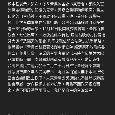
賴中強表示，這次，冬季青鳥的各縣市究責會，都納入黨
外民主運動歷史記憶的元素。青鳥公民運動傳承黨外民主
運動的自主精神，不屬於任何政黨，也不受任何政黨指
揮。此次冬季青鳥在台北行動，台灣公民陣線雖收到多方
進一步行動的建議，12月19日晚間執委會會議，全部九位
執委，七位出席，ㄧ致決議此次行動(包括當晚的討伐傅崐
萁大遊行及隔天的集會)均不採取佔領立法院之抗爭策略，
媒體報導「青鳥差點跟著救護車衝立院 賴清德不放飛綠委
無奈」並非事實。決議的主要考量是當前時空環境與太陽
花運動時不同，憲政體制內尚有救濟程序。行動結束後，
台灣經濟民主連合於十二月二十九日舉行全體幹部會議，
會議後智庫召集人受訪表示：隨著藍白黨人無下限地摧毀
國會合議制民主秩序，未來青鳥公民運動也不排除從靜態
集會示威，走向積極非暴力抗爭。青鳥不因政黨招喚而
來，也不因政黨勸阻而去，我們是自主的台灣公民。