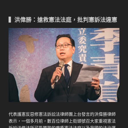
▍洪偉勝：搶救憲法法庭，批判憲訴法違憲
代表護憲反惡修憲法訴訟法律師團上台發言的洪偉勝律師
表示，一個多月前，數百位律師上街頭號召大家重視憲法
訴訟法修法所可能導致的癱瘓憲法法庭以及我國的法治運