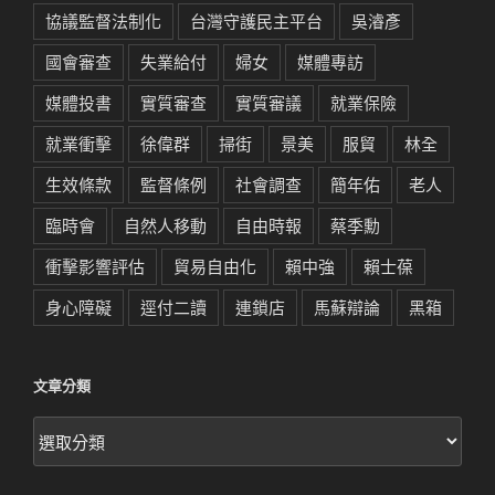
協議監督法制化
台灣守護民主平台
吳濬彥
國會審查
失業給付
婦女
媒體專訪
媒體投書
實質審查
實質審議
就業保險
就業衝擊
徐偉群
掃街
景美
服貿
林全
生效條款
監督條例
社會調查
簡年佑
老人
臨時會
自然人移動
自由時報
蔡季勳
衝擊影響評估
貿易自由化
賴中強
賴士葆
身心障礙
逕付二讀
連鎖店
馬蘇辯論
黑箱
文章分類
文
章
分