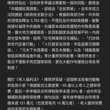
陳思妤指出，目前許多爭議法案都有一個共同點：都是由
「中國國民黨請客」，卻是由「全民買單」。去年年底立
法院通過《財政收支劃分法》，根據財政部分析，中央政
府須增加釋出 3,753 億元，不僅危及中央財政穩健、衝擊
經建社福等中央施政，也讓原本具財政優勢的市縣更具優
勢、擴大地方城鄉差距，反而對國家長遠發展不利。內政
部也發布聲明，說明「社宅興建與住宅補貼」、「打詐與
新世代反毒行動」、「人行道安全改善、市區道路交通建
設」、「污水下水道建設、再生水推動」以及「城鎮風貌
營造與殯葬設施升級」等計畫將受到影響。陳思妤直言，
藍白不僅聯手掏空國家財政，更在大動作地摧毀台灣各項
制度！
關於《老人福利法》，陳思妤質疑，這個修法背後的動機
到底是什麼？根據藍白立委提案，65 歲以上老人之健保保
費，最近一年申報綜合所得稅稅率未達 20% 者，由中央全
額補助其健保保險費。換句話說，當年度申報綜合所得淨
額未達 121 萬元（也就是每月 10 萬元者），老人健保保費
由中央政府全額負擔。