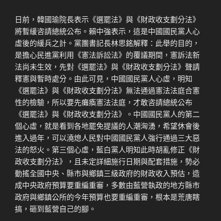
日前，韓國瑜院長表示《選罷法》與《財政收支劃分法》
將暫緩咨請總統公布。賴中強表示，這是中國國民黨人心
虛後的緩兵之計。黨團書記長林思銘解釋：此舉的目的，
是擔心民進黨利用《憲法訴訟法》的覆議期間，憲訴法新
法尚未生效，先對《選罷法》與《財政收支劃分法》聲請
釋憲與暫時處分。由此可見，中國國民黨人心虛，明知
《選罷法》與《財政收支劃分法》無法通過憲法法庭合憲
性的檢驗，所以要先癱瘓憲法法庭，才敢咨請總統公布
《選罷法》與《財政收支劃分法》。中國國民黨人的第二
個心虛，就是看到各地罷免提議的人潮洶湧，希望休會後
進入過年，可以澆熄人民對中國國民黨人強行通過三大惡
法的怒火。第三個心虛，藍白黨人明知此時胡亂修正《財
政收支劃分法》，且未定詳細施行日期與配套措施，勢必
動搖全國中央、縣市與鄉鎮三級政府的財政收入預估，造
成中央政府預算要重編重審，多數由藍營執政的地方縣市
政府與鄉鎮公所的今年預算也要重編重審，根本是荒唐瞎
搞，砸到藍營自己的腳。