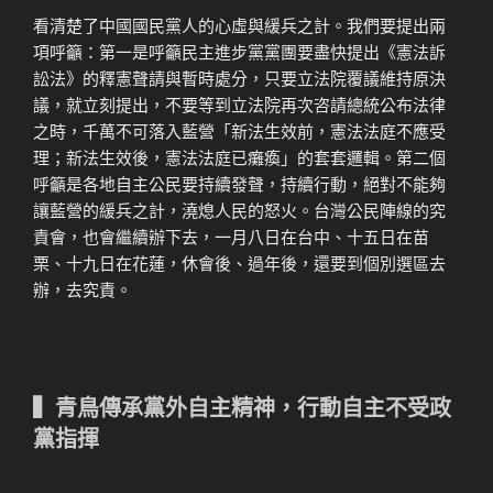
看清楚了中國國民黨人的心虛與緩兵之計。我們要提出兩
項呼籲：第一是呼籲民主進步黨黨團要盡快提出《憲法訴
訟法》的釋憲聲請與暫時處分，只要立法院覆議維持原決
議，就立刻提出，不要等到立法院再次咨請總統公布法律
之時，千萬不可落入藍營「新法生效前，憲法法庭不應受
理；新法生效後，憲法法庭已癱瘓」的套套邏輯。第二個
呼籲是各地自主公民要持續發聲，持續行動，絕對不能夠
讓藍營的緩兵之計，澆熄人民的怒火。台灣公民陣線的究
責會，也會繼續辦下去，一月八日在台中、十五日在苗
栗、十九日在花蓮，休會後、過年後，還要到個別選區去
辦，去究責。
▍青鳥傳承黨外自主精神，行動自主不受政
黨指揮