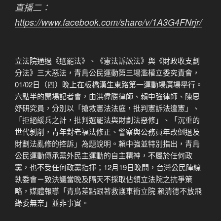
直播二：
https://www.facebook.com/share/v/1A3G4FNrjr/
立法院通過《選罷法》、《憲法訴訟法》與《財政收支劃
分法》三大惡法，青鳥公民運動第三場濫權立委究責會，
01/02日（四）晚上在板橋漢生東路第一運動場廣場舉行。
六點半的開場記者會，由洪偉勝律師、賴中強律師、陳思
妤研究員，分別以「搶救憲法法庭，批判憲訴法違憲」、
「拒絕緩兵之計，批判選罷法與財劃法惡修」、「沉重的
世代剝削，青年對老福法修正、警察與公務員年改倒退及
財劃法亂修的控訴」為題說明。賴中強並特別指出，青鳥
公民運動傳承黨外民主運動的自主精神，不屬於任何政
黨，也不受任何政黨指揮；12月19日晚間，台灣公民陣線
執委會ㄧ致決議當晚及隔天不採取佔領立法院之抗爭策
略，媒體報導「青鳥差點跟著救護車衝立院 賴清德不放飛
綠委無奈」並非事實。