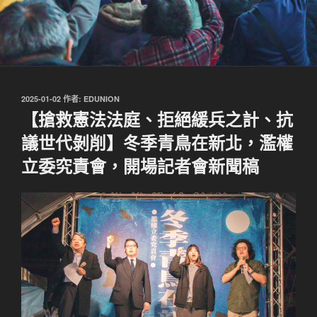
發
2025-01-02
作者:
EDUNION
佈
【搶救憲法法庭、拒絕緩兵之計、抗
於
議世代剝削】冬季青鳥在新北，濫權
立委究責會，開場記者會新聞稿