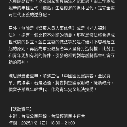
人員調高費率，以及國家預算挹注才能挺過。由工作處境
艱辛的年輕世代「補貼」生活優渥的退休世代，是完全違
背世代正義的逆分配。
另外，無論是《警察人員人事條例》或是《老人福利
法》，還有一個比較不外顯的隱憂，那就是修法將會造成
世代間的對立。藍白立委的做法等於是打破好不容易建立
起的原則，再度為軍公教及老年人量身打造特權，比勞工
和青年更加有利的條件，引發的相對剝奪感將傷害社會互
助的精神。
陳思妤最後重申，前述三個「中國國民黨請客，全民買
單」的法案，若是通過，將會掏空國家財政，癱瘓政府，
債留子孫與年輕世代，作為青年完全無法接受！
【活動資訊】
主辦：台灣公民陣線、台灣經濟民主連合
時間：2025/1/2（四）18:30 – 21:00