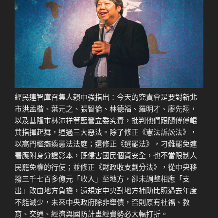
經民連智庫召集人賴中強指出：今天的究責會是要對新北
市洪孟楷、葉元之、張智倫、林德福、羅明才、廖先翔，
以及基隆市林沛祥等藍營立委究責，批判他們跟隨傅傅崐
萁指揮起舞，通過三大惡法。除了修正《憲法訴訟法》，
以高門檻癱瘓憲法法庭；還修正《選罷法》，刁難罷免連
署應附身分證影本，既侵害國民個資安全，也不當限制人
民罷免權的行使；並修正《財政收支劃分法》，從中央移
撥三千七百多億元「收入」至地方，卻未調整相應「支
出」改由地方負擔，還規定中央對地方補助比照過去年度
不能減少，未來中央政府除非舉債，否則原有社福、教
育、交通、經濟與國防計畫經費勢必大幅打折。