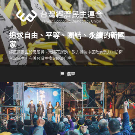
跳
至
主
要
內
追求自由、平等、團結、永續的新國
容
家
經民連誕生於反服貿、太陽花運動，致力抵抗中國政商勢力，防衛
台灣民主，守護台灣主權與經濟自主
選單