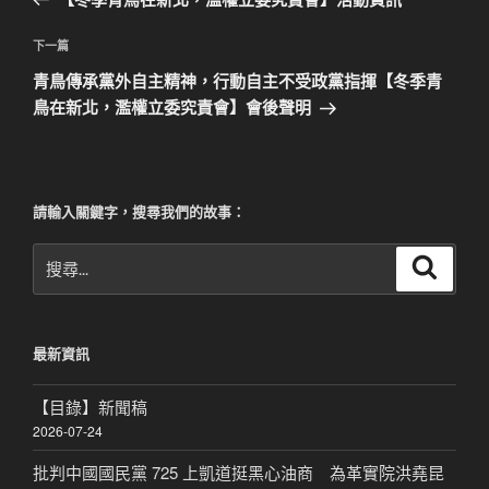
導
篇
覽
文
下
下一篇
章
一
青鳥傳承黨外自主精神，行動自主不受政黨指揮【冬季青
篇
鳥在新北，濫權立委究責會】會後聲明
文
章
請輸入關鍵字，搜尋我們的故事：
搜
搜
尋
尋
關
鍵
最新資訊
字:
【目錄】新聞稿
2026-07-24
批判中國國民黨 725 上凱道挺黑心油商 為革實院洪堯昆