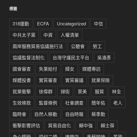
類
標籤
318運動
ECFA
Uncategorized
中信
中共太子黨
中資
人權清單
兩岸服務貿易協議施行法
公聽會
勞工
協議監督法制化
台灣守護民主平台
吳濬彥
國會審查
失業給付
婦女
媒體專訪
媒體投書
實質審查
實質審議
就業保險
就業衝擊
徐偉群
掃街
景美
服貿
林全
生效條款
監督條例
社會調查
簡年佑
老人
臨時會
自然人移動
自由時報
蔡季勳
衝擊影響評估
貿易自由化
賴中強
賴士葆
身心障礙
逕付二讀
連鎖店
馬蘇辯論
黑箱