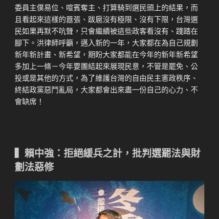
委員主僕易位、喧賓奪主、打算騎到選民頭上的結果，而
且看起來這樣的囂張、跋扈沒有極限、沒有下限，台灣選
民如果再默不吭聲，只會繼續被這些政客看沒有、踐踏在
腳下。洪律師呼籲，邁入新的一年，大家都在為自己規劃
新年新計畫、新希望，期盼大家都能在今年的新年新希望
多加上一條－今年要團結起來展現民意，不管是罷免、公
投或是其他的方式，為了維護台灣的自由民主憲政秩序、
終結政黨惡鬥亂局，大家都會出來盡一份自己的心力、不
會缺席！
▍賴中強：拒絕緩兵之計，批判選罷法與財
劃法惡修