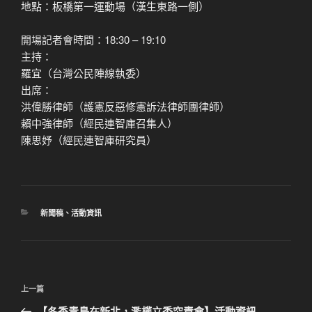
地點：板橋第一運動場（漢生東路一側）
開場記者會時間：18:30 – 19:10
主持：
羅宜（台灣公民陣線執委）
出席：
洪偉勝律師（護憲反惡修憲訴法律師團律師）
賴中強律師（經民連智庫召集人）
陳思妤（經民連智庫研究員）
分
新聞稿
、
活動資訊
類
文
上
上一篇
章
一
【冬季青鳥在新北，濫權立委究責會】活動資訊