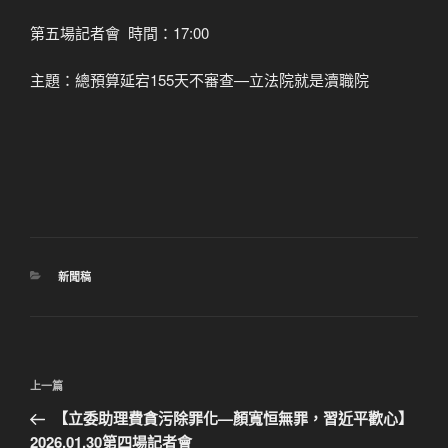
第五場記者會 時間：17:00
主題：總預算延宕155天不審查—立法院就是瀆職院
分
新聞稿
類
文
上
上一篇
章
一
【立委助理費貪污除罪化—顏寬恒無罪，習近平歡心】
導
篇
2026.01.30第四場記者會