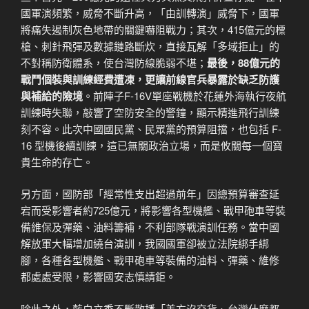
國軍演頻繁，威脅不斷升高，「由訓轉演」威脅下，國軍
將痛失遏制灰色地帶的關鍵嚇阻戰力；其次，415億元的標
槍、刺針飛彈及數據鏈路斷炊，直接瓦解「多域拒止」的
不對稱防衛體系，使台灣防線脆弱不堪；
最後，88億元的
戰鬥個裝與訓練經費遭凍，更讓前線官兵暴露於缺乏防護
與補給的險境
。前陣子F-16V單座戰機於花蓮外海執行夜航
訓練時失聯，敲響了空防安全的警鐘，顯示精進飛行訓練
刻不容。此次中國國民黨、民眾黨的預算阻擋，也包括 F-
16 型機後續訓練，這已無關政治立場，而是攸關每一個寶
貴生命的存亡。
另方面，國防部「經常性支出超過前年」因總預算審查延
宕而受影響者約725億元，將影響各型機艦、戰甲砲車等裝
備維保及彈藥、油料籌補，不利部隊戰演訓任務。當中國
解放軍大幅增加繞台演訓，我國國軍卻被立法院綁手綁
腳，各種各型機艦、戰甲砲車等裝備的油料、彈藥、維修
都處處受限，影響國安志慎請鉅。
除此之外，藍白立委不斷散播「美方沒交貨、台灣什麼都