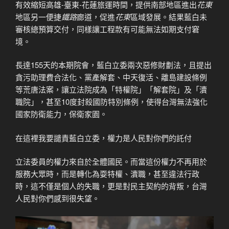
有效縮短高雄-臺東-花蓮旅運時間，提供南部地區進出
花東
地區另一便捷
鐵路
廊道，促進
花東
區域發展。結果藍白未
審核總預算交付，同樣讓工程款有可能無法如期支付窘
境。
長達155天的本期院會，藍白立委兩次惡修財劃法，且提出
貪污助理費合法化、黨產解套、中天復活、離島建設條例
等荒唐法案，讓立法院成為「特權院」「解套院」及「瀆
職院」，甚至10度封殺國防特別條例，使得台灣無法強化
國家防衛能力，保衛家園。
在這裡我要譴責藍白立委，權力是人民對你們的託付
​立法委員的權力來自於全體國民。而當這份權力不再用於
服務大眾時，而是轉化為耍特權、瀆職，甚至違法行政
時，這不僅是個人的失職，更是對民主契約的背叛，台灣
人民對你們感到很失望。