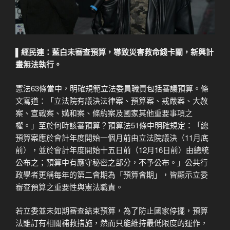
▌
經民連：藍白未審查預算，導致災害救命錢卡關，新興計
畫無法執行。
憲法63條當中，明確規範立法委員職責包括審議預算。條
文寫道：「立法院有議決法律案、預算案、戒嚴案、大赦
案、宣戰案、媾和案、條約案及國家其他重要事項之
權。」至於何時該審預算？預算法51條中明確規定：「總
預算案應於會計年度開始一個月前由立法院議決（11月底
前），並於會計年度開始十五日前（12月16日前）由總統
公布之；預算中有應守秘密之部分，不予公布。」公共行
政學者更稱每年的第二會期為「預算會期」，皆顯示立委
審查預算之重要性與憲法職責。
若立委並未如期審查結束預算，為了防止國家停擺，預算
法雖訂有相關補救措施，然而只能維持最低限度的運作，