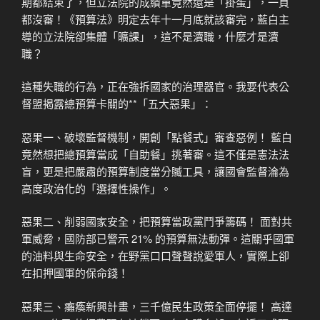
期都結束了，但立法院的成績單竟然還是「掛蛋」，一頁
都沒審！《預算法》明定去年十一月底就該審完，藍白主
導的立法院卻集體「曠課」，這不是瀆職，什麼才是瀆
職？
這種失職的行為，正在強拆國家的治理器官。我要代表公
督盟揭露總預算卡關的**「五大惡果」：
惡果一、破壞監督機制，開創「點餐式」審查惡例！ 藍白
竟然想把總預算當成「自助餐」挑著審。這不僅是憲法法
盲，更是把嚴肅的預算制度當分贓工具，讓國會監督淪為
高度政治化的「選擇性操作」。
惡果二、削弱國家安全，把預算當政黨鬥爭籌碼！ 面對共
軍威脅，國防部已警示 21% 的預算無法動彈。這關乎國軍
的油料與生命安全，在野黨口口聲聲說愛軍人，實際上卻
在扣押國軍的保命錢！
惡果三、癱瘓新興計畫，三千億民生政策全面停擺！ 高達