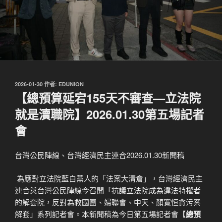
發
2026-01-30
作者:
EDUNION
佈
【總預算延宕155天不審查—立法院
於
就是瀆職院】2026.01.30第五場記者
會
台灣公民陣線、台灣經濟民主連合2026.01.30新聞稿
為應對立法院藍白黨人的「法案大清倉」，台灣經濟民主
連合與台灣公民陣線今召開「抗議立法院成為違法特權者
的解套院，反對為救國團、婦聯會、中天、顏寬恒貪污案
解套」系列記者會。本新聞稿為今日第五場記者會【
總預