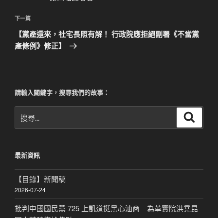
覽
文
章
下
下一篇
一
【黨產還來，社宅長照有解！ 行政院應拒絕副署《不當黨
篇
產條例》修正】
文
章
請輸入關鍵字，搜尋我們的故事：
搜
搜
尋
尋
關
鍵
最新資訊
字:
【目錄】新聞稿
2026-07-24
批判中國國民黨 725 上凱道挺黑心油商 為革實院洪堯昆