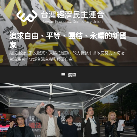
跳
至
主
要
內
追求自由、平等、團結、永續的新國
容
家
經民連誕生於反服貿、太陽花運動，致力抵抗中國政商勢力，防衛
台灣民主，守護台灣主權與經濟自主
選單