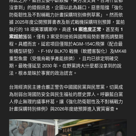
沒拿到」的錯假訊息，企圖以此為藉口，惡意阻擋「強化
防衛韌性及不對稱戰力計畫採購特別條例草案」。然而依
據 2025年度公開預算書表及新式戰機採購特別預算，當前
執行的 18 項美軍購案中，高達
14 案進度正常
，甚至有
1
案超前
獲裝，僅有 3 案受到技術與國際局勢影響而調整期
程。具體而言，延宕項目僅限於AGM-154C飛彈（配合最
新構型研發）、F-16V BLK70 戰機（軟體客製化）及MK48
重型魚雷（受俄烏戰爭產能排擠），且均已排定明確交
期，最晚僅延至 2030 年。在野黨誇大什麼都沒拿到的說
法，根本是昧於事實的政治謊言。
台灣經濟民主連合嚴正警告中國國民黨與民眾黨，切莫成
為削弱台灣國防安全與民生福祉的歷史罪人。呼籲藍白黨
人停止無理的議事杯葛，讓《強化防衛韌性及不對稱戰力
計畫採購特別條例》與2026年度總預算進入實質審查
。