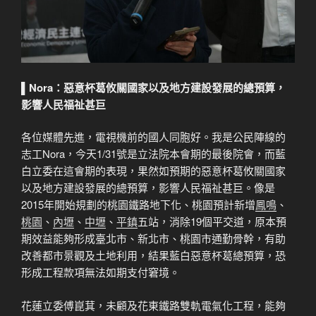
▌
Nora
：
惡意杯葛攸關國家以及地方建設發展的總預算，
影響人民福祉甚巨
各位媒體先進，電視機前的國人同胞好。我是公民陣線的
志工Nora，今天1/31號是立法院本會期的最後院會，而藍
白立委在這會期的表現，果然如預期的惡意杯葛攸關國家
以及地方建設發展的總預算，影響人民福祉甚巨。像是
2015年開始規劃的桃園鐵路地下化、桃園預計新增
鳳鳴
、
桃園
、
內壢
、
中壢
、
平鎮
五站，消除19個平交道，原本預
期效益能夠形成臺北市、新北市、桃園市通勤骨幹，有助
改善都市景觀及土地利用，結果藍白惡意杯葛總預算，恐
形成工程款項無法如期支付窘境。
花蓮立委傅崑萁，未顧及花東鐵路雙軌電氣化工程，能夠