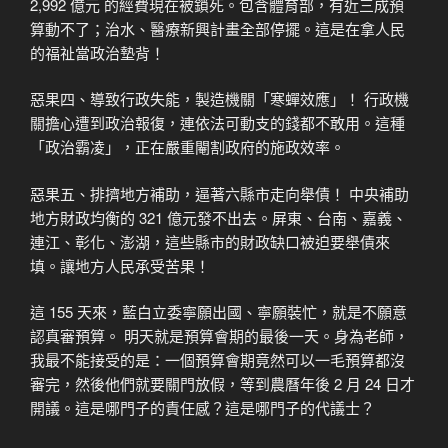
2,992 億元 的經費現在被鎖死。包含體育部，有近三成預
算動不了；治水、醫療新興計畫全部停擺。這是在拿人民
的福祉當政治墊背！
惡果四、導致行政失能，製造機關「寒蟬效應」！ 行政機
關擔心遭到政治報復，連依法可動支的錢都不敢用。這種
「政治霸凌」，正在嚴重閹割政府的施政效率。
惡果五、排擠地方補助，逼著六縣市走向舉債！ 中央補助
地方財政均衡的 321 億元發不出去。屏東、台南、嘉義、
連江、彰化、澎湖，這些縣市的財政缺口被迫要舉債來
填。讓地方人民承受苦果！
這 155 天來，藍白立委寧願出國、寧願裝忙，就是不願意
認真審預算。 明天就是預算會期的最後一天。身為老師，
我最不能接受的是：一個預算會期竟然可以一毛預算都沒
審完，然後他們就要關門放假，等到農曆年後 2 月 24 日才
開議。這是哪門子的責任感？這是哪門子的代議士？