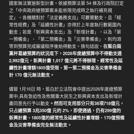
國家無法實施新型計畫。依據預算法第 54 條及行政院訂定
之「中央政府總預算案未能依限完成時之執行補充規
定」，各機關對於「法定義務支出」可覈實動支，且「經
常性經費」及「延續性計畫」亦得於上年度執行數範圍內
動支；若是「新興資本支出」及「新增計畫」，以及「第
一預備金」、「第二預備金」及「災害準備金」，則均須
等到預算完成審議程序後始得動支。換句話說，
在藍白兩
黨杯葛總預算的狀況底下，2026年度總預算中不得動支達
2,992億元，新興計畫 1,017 億元將不得辦理、經常性及延
續性計畫增額1805億受限、第一第二預備金及災害準備金
計 170 億元無法動支。
儘管 1月16日 時，藍白於立法院會中提出2026年度總預算
案中,具有急迫性及攸關重大民生之新興資本支出及新增計
畫同意先行予以動支
。然而可支用部分只有38項718億元，
只占總預算 3兆350億 元的 2%，即便通過，仍有299億的
新興計畫、1805億的經常性及延續性計畫增額、170億預備
金及災害準備金完全無法動支。