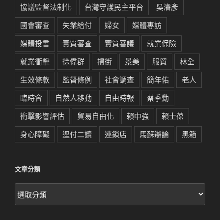
協議監督法制化
台灣守護民主平台
吳濬彥
國會審查
失業給付
婦女
媒體專訪
媒體投書
實質審查
實質審議
就業保險
就業衝擊
徐偉群
掃街
景美
服貿
林全
生效條款
監督條例
社會調查
簡年佑
老人
臨時會
自然人移動
自由時報
蔡季勳
衝擊影響評估
貿易自由化
賴中強
賴士葆
身心障礙
逕付二讀
連鎖店
馬蘇辯論
黑箱
文章分類
文
章
分