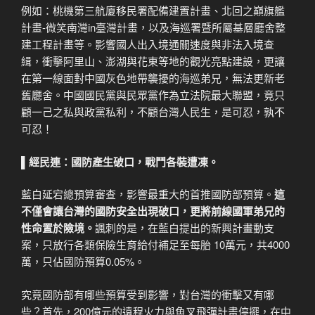
例如：桃機第三航廈移民署配備建置計畫、北回之巔旗艦
計畫-微笑南灣in臺灣計畫，以及海巡署暨所屬基層廳舍整
建工程計畫等。影響國人出入境通關速度與非法入境查
緝，衝擊阿里山、澎湖與花東等地的觀光亮點建設，更讓
在第一線面對中國灰色地帶襲擾的海巡弟兄，無法更新老
舊廳舍。中國國民黨與民眾黨作為立法院最大聯盟，竟只
顧一己之私與政黨私利，不顧台灣人民生，是可忍，孰不
可忍！
▌
經民連：國防產生破口，戰鬥各裝遭凍。
藍白延宕總預算審查，影響最重大的首推國防部預算。
這
不僅會讓台灣的國防安全出現破口，更將前線國軍弟兄的
性命置於險境。
諷刺的是，在藍白提出的新興計畫動支
案，只放行各類保險生育給付補足至每胎 10萬元，共4000
萬，只佔國防預算0.05%。
究竟國防部有哪些預算受到影響，對台灣的衝擊又有哪
些？首先，200億元的遠程火力與魚叉飛彈計畫停擺，在中