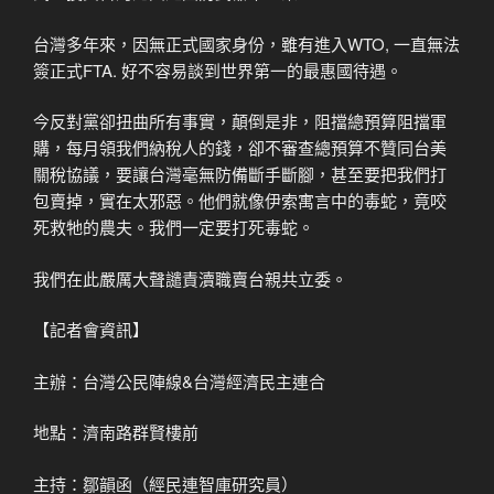
台灣多年來，因無正式國家身份，雖有進入WTO, 一直無法
簽正式FTA. 好不容易談到世界第一的最惠國待遇。
今反對黨卻扭曲所有事實，顛倒是非，阻擋總預算阻擋軍
購，每月領我們納稅人的錢，卻不審查總預算不贊同台美
關稅協議，要讓台灣毫無防備斷手斷腳，甚至要把我們打
包賣掉，實在太邪惡。他們就像伊索寓言中的毒蛇，竟咬
死救牠的農夫。我們一定要打死毒蛇。
我們在此嚴厲大聲譴責瀆職賣台親共立委。
【記者會資訊】
主辦：台灣公民陣線&台灣經濟民主連合
地點：濟南路群賢樓前
主持：鄒韻函（經民連智庫研究員）