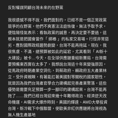
反對權謀罔顧台灣未來的在野黨
我很遺憾不得不說，我們面對的，已經不是一個正常政黨
競爭的在野黨，他們不爽憲法法庭恢復，無法予取予求，
便陰陽怪氣表示：看執政黨的誠意，再決定要不要過，這
根本就是把國會當作「 綁樁 」的私家交易場。行徑非常惡
劣，應對國際政經趨勢劇變，台灣不能再拖延，現在，我
很焦慮、不滿，總預算被如此的延宕，尤其看到「 AI新十
大建設」被卡…今天，在全球供應鏈重組新賽局，台灣需
要預備東西實在太多了，我想說台灣這十年來變強原因，
從馬政府時期產業空洞化，到蔡政府、賴政府五大產業林
立，受外資親睞，有著能扛著美國對等關稅的國家韌性，
就是因為我們台灣產官學合力建構起完善產業聚落，這些
優勢是需要充足預算一步一腳印的建構起來。台灣不能再
拖了……我們已經台灣迎來幾十年難得政治、經濟逆天改
命機運，AI需求大爆炸時刻，美國的輝達、AMD大舉投資
台灣，新冷戰下中俄聯盟，使歐美非紅供應鏈將台灣視為
無人機生產基地