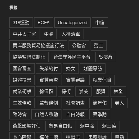
類
標籤
318運動
ECFA
Uncategorized
中信
中共太子黨
中資
人權清單
兩岸服務貿易協議施行法
公聽會
勞工
協議監督法制化
台灣守護民主平台
吳濬彥
國會審查
失業給付
婦女
媒體專訪
媒體投書
實質審查
實質審議
就業保險
就業衝擊
徐偉群
掃街
景美
服貿
林全
生效條款
監督條例
社會調查
簡年佑
老人
臨時會
自然人移動
自由時報
蔡季勳
衝擊影響評估
貿易自由化
賴中強
賴士葆
身心障礙
逕付二讀
連鎖店
馬蘇辯論
黑箱