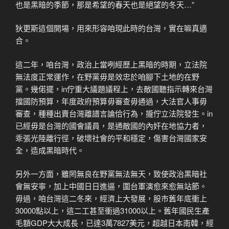
也是黑暗的季節，那是希望的春天也是絕望的冬天…”
狄更斯這個開場，用來形容咱現此時的台灣，實在嘛真適
合。
這二年，咱台灣，政治上當咧經歷上黑暗的時期，立法院
無法度正常運作，在野黨毋是效忠於咱腳下土地的在野
黨。幾偌擺，in佇重大議題議程上，去敵國聽指示轉來台灣
擋國防預算，年度政府預算毋審查毋通過，大法官人事毋
審查，種種出賣台灣離譜言論佮行為，攏佇立法院發生。in
已經毋是台灣的國會議員，是通敵國的內奸在地協力者，
乖張光陸離行徑，破壞社會的平和穩定，傷害台灣國家安
全，造成黑暗時代。
另外一方面，雖罔無良在野黨無法無天，致使政治黑暗社
會無安寧，加上中國日日進逼，圍台軍演愈來愈無站節。
毋過，咱台灣這二冬來，經濟上大發展，股市舊年底衝上
30000點以上，這二工甚至衝過31000以上。舊年國民生產
毛額GDP大大成長，已達3萬7827美元，超越日本南韓，經