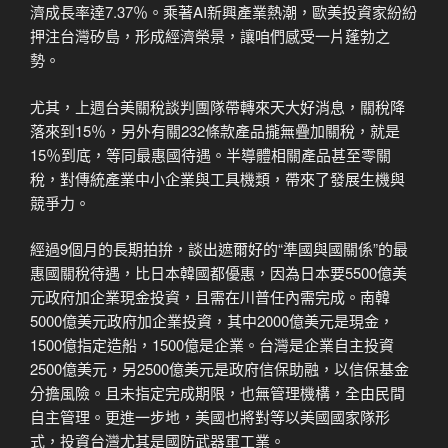
濟成長率達7.37％。乘著AI新興產業熱潮，歐美投資家紛紛
押注台灣矽島，形成經濟榮景，讓咱們感受一片蓬勃之
勢。
尤其，上週台美關稅談判團隊帶轉來天大好消息，關稅降
落來到15％，另外有關232條款產品攏無疊加關稅，就是
15％到底，等同最惠國待遇。半導體相關產品甚至零關
稅，對傳統產業中小企業與工具機類，帶來了發展生機與
競爭力。
經過9個月的長期拍拚，談出遮爾好的“準國與國關係”的最
惠國關稅待遇，比日本韓國都優惠，因為日本要5500億美
元政府加企業現金投資，且需在川普任內需完成。南韓
5000億美元政府加企業投資，其中2000億美元是現金，
1500億指定造船，1500億是企業。台灣是企業自主投資
2500億美元，另2500億美元是政府信保助融，以信保基金
分擔風險。且未指定完成期限，也無管理機構，全由民間
自主管理。更進一步地，美國也將對等以美國國家隊形
式，投資台灣尤其是國防武器軍工業。