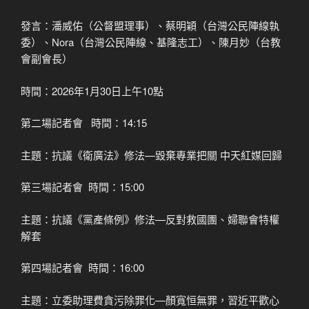
發言：潘威佑（公督盟理事）、蔡明穎（台灣公民陣線執
委）、Nora（台灣公民陣線、基隆志工）、陳月妙（台教
會副會長）
時間：2026年1月30日上午10點
第二場記者會 時間：14:15
主題：抗議《衛廣法》修法—毀棄專業把關 中天紅媒回歸
第三場記者會 時間：15:00
主題：抗議《黨產條例》修法—反對救國團、婦聯會特權
解套
第四場記者會 時間：16:00
主題：立委助理費貪污除罪化—顏寬恒無罪，習近平歡心