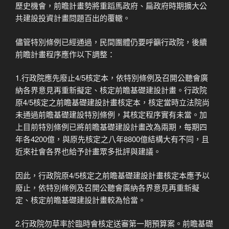
歷史機會，前瞻計畫勢將重蹈馬政府、扁政府時期擴大公
共建設投資計畫問題百出的覆轍。
儘管特別條例已經通過，民間團體仍要呼籲行政院，後續
前瞻計畫程序應作以下調整：
1.行政院應先廢止4/5核定本，依特別條例及召開公聽會廣
納各界意見再重新擬定、核定前瞻基礎建設計畫。行政院
原4/5核定之前瞻基礎建設計畫核定本，核定當時立法院尚
未通過前瞻基礎建設特別條例，其核定程序實有未當。加
上目前特別條例已將前瞻基礎建設計畫改為兩期，每期四
年各4200億，與原先核定之八年8800億結構大有不同，且
近來社會各界也給予計畫眾多批評與建議。
因此，行政院原4/5核定之前瞻基礎建設計畫核定本應予以
廢止，依特別條例及召開公聽會廣納各界意見再重新擬
定、核定前瞻基礎建設計畫較為恰當。
2.行政院勿草率於臨時會核定送審第一期預算案。前瞻基礎