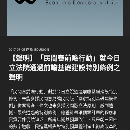
發
2017-07-05
作者:
EDUNION
佈
【聲明】「民間審前瞻行動」就今日
於
立法院通過前瞻基礎建設特別條例之
聲明
「民間審前瞻行動」對於今日立院通過前瞻基礎建設特別
條例，未能參採民間意見讓民間版「國家特別基礎建設條
例」併案審查，條文也未參採民間版立法原則，感到遺
憾。最終通過的特別條例，總體計畫跟個案計畫的程序和
實質要件仍然缺乏，所謂年期與預算砍半，只是朝三暮四
的數字遊戲。民進黨錯失對特別預算體制做出徹底改革的