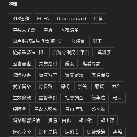
標籤
318運動
ECFA
Uncategorized
中信
中共太子黨
中資
人權清單
兩岸服務貿易協議施行法
公聽會
勞工
協議監督法制化
台灣守護民主平台
吳濬彥
國會審查
失業給付
婦女
媒體專訪
媒體投書
實質審查
實質審議
就業保險
就業衝擊
徐偉群
掃街
景美
服貿
林全
生效條款
監督條例
社會調查
簡年佑
老人
臨時會
自然人移動
自由時報
蔡季勳
衝擊影響評估
貿易自由化
賴中強
賴士葆
身心障礙
逕付二讀
連鎖店
馬蘇辯論
黑箱