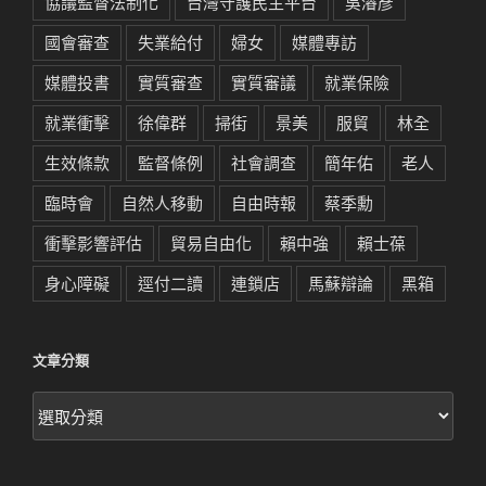
協議監督法制化
台灣守護民主平台
吳濬彥
國會審查
失業給付
婦女
媒體專訪
媒體投書
實質審查
實質審議
就業保險
就業衝擊
徐偉群
掃街
景美
服貿
林全
生效條款
監督條例
社會調查
簡年佑
老人
臨時會
自然人移動
自由時報
蔡季勳
衝擊影響評估
貿易自由化
賴中強
賴士葆
身心障礙
逕付二讀
連鎖店
馬蘇辯論
黑箱
文章分類
文
章
分
類