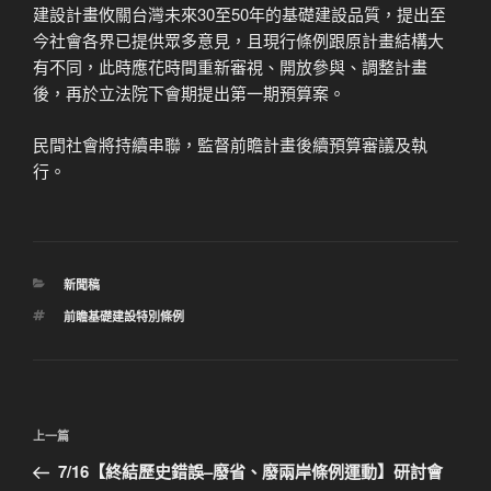
建設計畫攸關台灣未來30至50年的基礎建設品質，提出至
今社會各界已提供眾多意見，且現行條例跟原計畫結構大
有不同，此時應花時間重新審視、開放參與、調整計畫
後，再於立法院下會期提出第一期預算案。
民間社會將持續串聯，監督前瞻計畫後續預算審議及執
行。
分
新聞稿
類
標
前瞻基礎建設特別條例
籤
文
上
上一篇
章
一
7/16【終結歷史錯誤–廢省、廢兩岸條例運動】研討會
導