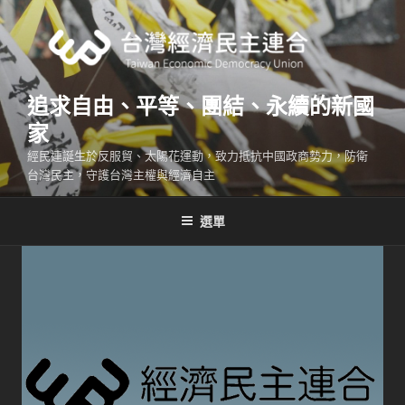
跳
至
主
要
內
追求自由、平等、團結、永續的新國
容
家
經民連誕生於反服貿、太陽花運動，致力抵抗中國政商勢力，防衛
台灣民主，守護台灣主權與經濟自主
選單