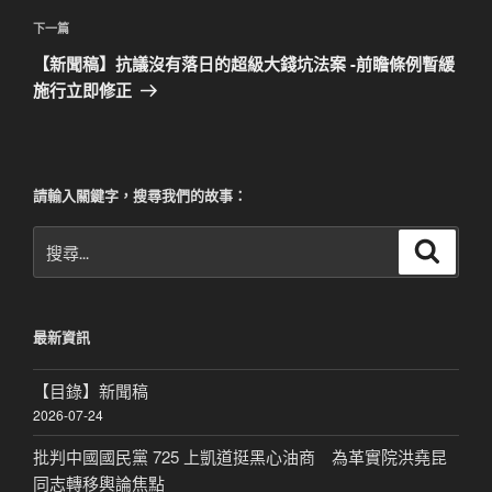
篇
覽
文
下
下一篇
章
一
【新聞稿】抗議沒有落日的超級大錢坑法案 -前瞻條例暫緩
篇
施行立即修正
文
章
請輸入關鍵字，搜尋我們的故事：
搜
搜
尋
尋
關
鍵
最新資訊
字:
【目錄】新聞稿
2026-07-24
批判中國國民黨 725 上凱道挺黑心油商 為革實院洪堯昆
同志轉移輿論焦點