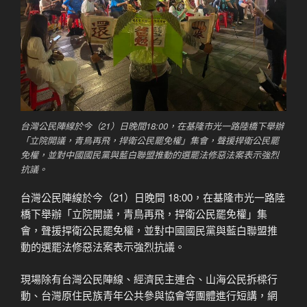
台灣公民陣線於今（21）日晚間18:00，在基隆市光一路陸橋下舉辦
「立院開議，青鳥再飛，捍衛公民罷免權」集會，聲援捍衛公民罷
免權，並對中國國民黨與藍白聯盟推動的選罷法修惡法案表示強烈
抗議。
台灣公民陣線於今（21）日晚間 18:00，在基隆市光一路陸
橋下舉辦「立院開議，青鳥再飛，捍衛公民罷免權」集
會，聲援捍衛公民罷免權，並對中國國民黨與藍白聯盟推
動的選罷法修惡法案表示強烈抗議。
現場除有台灣公民陣線、經濟民主連合、山海公民拆樑行
動、台灣原住民族青年公共參與協會等團體進行短講，網