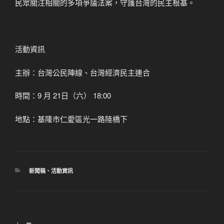
民眾關注相關的多項爭議法案，守護台灣的民主根基。
活動資訊
主辦：台灣公民陣線、台灣經濟民主連合
時間：9 月 21日（六） 18:00
地點：基隆市仁愛區光一路陸橋下
分
新聞稿
、
活動資訊
類
文