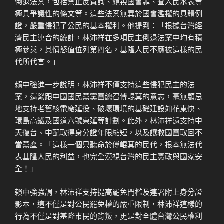
倒退法案，包括禁止反質詢、藐視國會罪、查人民水表等
極具爭議性的條文等。這些法案無異於國會濫權的具體例
證，嚴重侵犯了公民的基本權利。他提到：「根據台灣經
濟民主連合的統計，林沛祥在多項民主倒退法案中均有積
極參與，其憤怒值位列第四名，基隆人民不應被這樣的民
代所代言。」
賴中強進一步說明，林沛祥不僅支持這些侵犯民主的法
案，還緊跟中國國民黨黨團總召傅崐萁的意志，毫無顧忌
地支持老舊核電廠延役、破壞環境的基礎建設如花東快、
環島高鐵及國道六號東延等計劃。此外，林沛祥還支持中
天復台、中配取得身分證年限縮短，以及讓救國團取回不
當黨產。「這樣一個只聽命於傅崐萁的民代，根本無法代
表基隆人民的利益，也完全漠視台灣的民主憲政與國家安
全！」
賴中強強調，林沛祥支持提高罷免門檻及連署附上身分證
影本，這不僅是對公民罷免權的嚴重限制，林沛祥這樣的
行為不僅是對基隆市民的背叛，更是對全體台灣公民權利