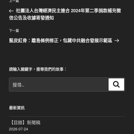
上
上一篇
章
一
社團法人台灣經濟民主連合 2024年第二季捐款補充徵
導
篇
信公告及收據寄發通知
覽
文
章
下
下一篇
一
藍皮紅骨：離島條例修正，包藏中共融合發展示範區
篇
文
章
請輸入關鍵字，搜尋我們的故事：
搜
搜
尋
尋
關
鍵
最新資訊
字:
【目錄】新聞稿
2026-07-24