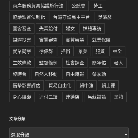
兩岸服務貿易協議施行法
公聽會
勞工
協議監督法制化
台灣守護民主平台
吳濬彥
國會審查
失業給付
婦女
媒體專訪
媒體投書
實質審查
實質審議
就業保險
就業衝擊
徐偉群
掃街
景美
服貿
林全
生效條款
監督條例
社會調查
簡年佑
老人
臨時會
自然人移動
自由時報
蔡季勳
衝擊影響評估
貿易自由化
賴中強
賴士葆
身心障礙
逕付二讀
連鎖店
馬蘇辯論
黑箱
文章分類
文