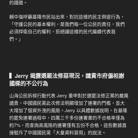
的踐踏。
賴中強呼籲基隆市民站出來，對抗這樣的民主倒退行為，
「守護公民的基本權利，是我們每一位公民的責任，我們
必須捍衛自己的權利，拒絕讓這樣的民代繼續代表我
們。」
▍Jerry 揭露選罷法修惡現況，譴責市府偏袒謝
國樑的不公行為
山海公民拆樑行動代表 Jerry 重申對於選罷法修正案的嚴厲
譴責，中國國民黨此次修法明顯增加了連署的門檻，並大
大增加了個資外洩的風險。Jerry 以具體數據說明，在基隆
的罷免連署過程中，四萬三千多份連署書的不合格率僅為
約7%，而查詢高風險的連署僅有五份不合格，這些數據直
接駁斥了中國國民黨「大量資料冒用」的說法。