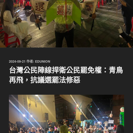
發
2024-09-21
作者:
EDUNION
佈
台灣公民陣線捍衛公民罷免權：青鳥
於
再飛，抗議選罷法修惡