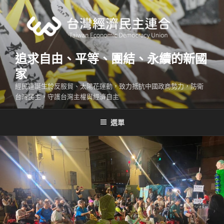
跳
至
主
要
內
追求自由、平等、團結、永續的新國
容
家
經民連誕生於反服貿、太陽花運動，致力抵抗中國政商勢力，防衛
台灣民主，守護台灣主權與經濟自主
選單