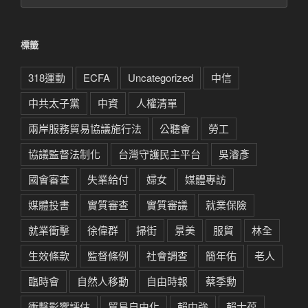
章
分
類
標籤
318運動
ECFA
Uncategorized
中信
中共太子黨
中資
人權清單
兩岸服務貿易協議施行法
公聽會
勞工
協議監督法制化
台灣守護民主平台
吳濬彥
國會審查
失業給付
婦女
媒體專訪
媒體投書
實質審查
實質審議
就業保險
就業衝擊
徐偉群
掃街
景美
服貿
林全
生效條款
監督條例
社會調查
簡年佑
老人
臨時會
自然人移動
自由時報
蔡季勳
衝擊影響評估
貿易自由化
賴中強
賴士葆