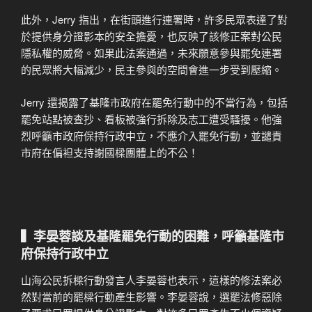
此外，Jerry 指出，在街頭進行連署時，許多民眾表達了對
於提供身分證影本的安全擔憂，也反映了該修正案對公民
隱私權的威脅。如果此法案通過，未來願意參與罷免連署
的民眾將大幅減少，民主參與的空間會進一步受到壓縮。
Jerry 還揭露了基隆市政府在罷免行動中的不當行為，包括
罷免站點被查抄、看板被強行拆除及志工遭受騷擾。他強
烈呼籲市政府保持行政中立，不應介入罷免行動，並譴責
市府在偏袒支持謝國樑團體上的不公！
▍李晏蓉談及基隆罷免行動的困難，呼籲基隆市
府保持行政中立
山海公民拆樑行動發言人李晏蓉也表示，這樣的修法案必
然對當前的罷樑行動產生影響。李晏蓉說，選罷法修惡除