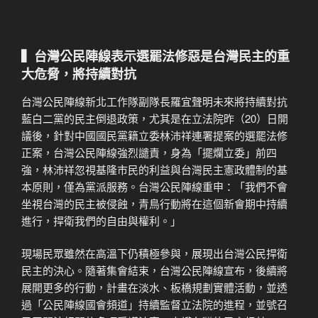
▍台灣公民陣線表示選罷法修惡是台灣民主的重
大危脅，將持續對抗
台灣公民陣線新北工作隊副隊長羅宜聲明未來將持續對抗
藍白二黨的民主倒退政策，尤其是在立法院昨（20）日開
議後，針對中國國民黨籍立委林沛祥連署提案的選罷法修
正案，台灣公民陣線強烈譴責，身為「擺爛立委」前四
強，林沛祥忽視基隆市民的利益與台灣民主憲政體制的基
本原則，僅為黨派服務。台灣公民陣線重申：「我們不會
坐視台灣的民主被侵蝕，青鳥行動將在這個新會期中持續
進行，捍衛我們的自由與權利。」
現場民眾雖然在高溫下仍積極參與，展現出台灣公民捍衛
民主的決心。隨著集會結束，台灣公民陣線宣布，後續將
展開更多的行動，計畫在淡水、板橋規劃實體活動，並透
過「公民陣線國會頻道」持續監督立法院的進程，並號召