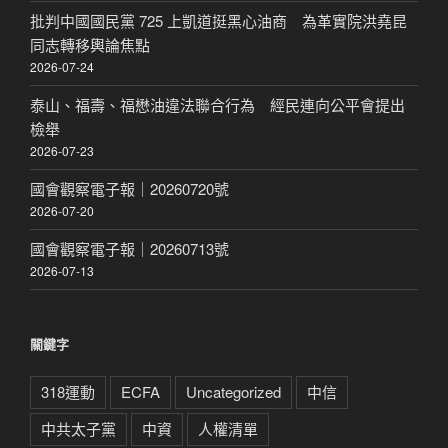
批判中國國民黨 725 上凱道挺黑心油商 為革實院洪堯昆
同志轉移輿論焦點
2026-07-24
泰山、福壽、福懋油違法聯合行為 經民連向公平會提出
檢舉
2026-07-23
國會觀察電子報｜20260720號
2026-07-20
國會觀察電子報｜20260713號
2026-07-13
關鍵字
318運動
ECFA
Uncategorized
中信
中共太子黨
中資
人權清單