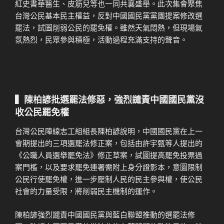
紅史書華醫生、皮筋兒等也一同共襄盛舉。此次集會聚焦
台灣公民基本民主權益，反對中國國民黨黨團提案修改選
罷法，試圖削弱公民的罷免權。雖然天氣悶熱，但現場氣
氛熱烈，民眾參與積極，活動過程充滿支持的聲音。
▍陳柏諺批選罷法修惡，強烈譴責中國國民黨沒
收公民罷免權
台灣公民陣線志工組組長陳柏諺說明，中國國民黨在上一
會期提出的三項選罷法修正案，包括由許宇甄等人提出的
《公職人員選舉罷免法》修正草案，試圖提高罷免投票過
案門檻，以及要求罷免連署需附上身分證影本，意圖限制
公民行使罷免權，進一步壓制人民的民主參與權，使公民
社會的力量受限，將削弱民主機制的運作。
陳柏諺強烈譴責中國國民黨與藍白聯盟推動的選罷法修