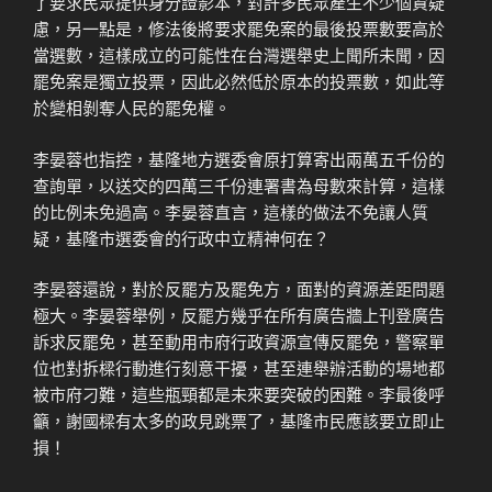
了要求民眾提供身分證影本，對許多民眾產生不少個資疑
慮，另一點是，修法後將要求罷免案的最後投票數要高於
當選數，這樣成立的可能性在台灣選舉史上聞所未聞，因
罷免案是獨立投票，因此必然低於原本的投票數，如此等
於變相剝奪人民的罷免權。
李晏蓉也指控，基隆地方選委會原打算寄出兩萬五千份的
查詢單，以送交的四萬三千份連署書為母數來計算，這樣
的比例未免過高。李晏蓉直言，這樣的做法不免讓人質
疑，基隆市選委會的行政中立精神何在？
李晏蓉還說，對於反罷方及罷免方，面對的資源差距問題
極大。李晏蓉舉例，反罷方幾乎在所有廣告牆上刊登廣告
訴求反罷免，甚至動用市府行政資源宣傳反罷免，警察單
位也對拆樑行動進行刻意干擾，甚至連舉辦活動的場地都
被市府刁難，這些瓶頸都是未來要突破的困難。李最後呼
籲，謝國樑有太多的政見跳票了，基隆市民應該要立即止
損！