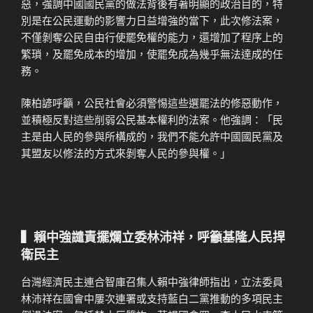
惡，強調中國國民黨的做法背後有著明顯的政治目的，特
別是在公民運動的影響力日益增強的當下，此次修法案，
不僅剝奪公民自由行使罷免權的能力，還增加了程序上的
繁瑣，及罷免成本的增加，使罷免成為幾乎無法達成的任
務。
陳柏諺呼籲，公民社會必須警惕這些選罷法的修惡動作，
並積極反對這些削弱公民基本權利的法案。他強調：「民
主是由人民的參與所構成的，我們不能允許中國國民黨及
其盟友以修法的方式來剝奪人民的參與權。」
▍賴中強譴責擺爛立委林沛祥，呼籲基隆人民捍
衛民主
台灣經濟民主連合智庫召集人賴中強律師指出，立法委員
林沛祥在國會中屢次連署或支持藍白二黨推動的多項民主